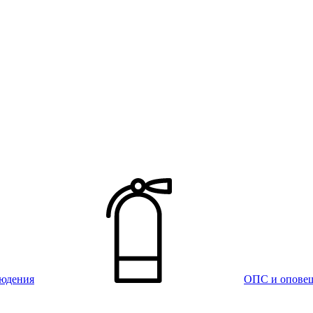
юдения
ОПС и опове