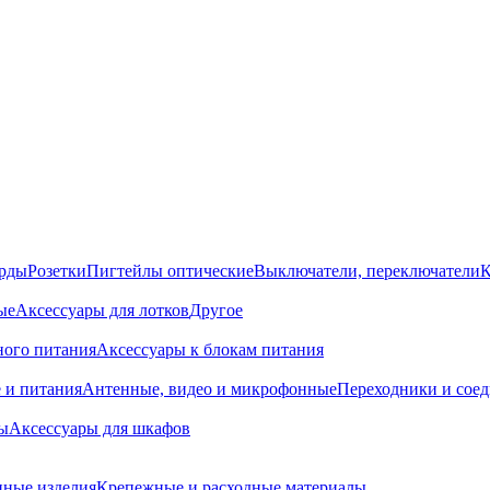
орды
Розетки
Пигтейлы оптические
Выключатели, переключатели
К
ые
Аксессуары для лотков
Другое
ного питания
Аксессуары к блокам питания
 и питания
Антенные, видео и микрофонные
Переходники и сое
ы
Аксессуары для шкафов
ные изделия
Крепежные и расходные материалы