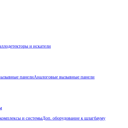
ллодетекторы и искатели
 вызывные панели
Аналоговые вызывные панели
м
комплексы и системы
Доп. оборудование к шлагбауму