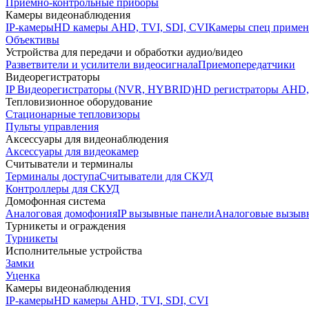
Приемно-контрольные приборы
Камеры видеонаблюдения
IP-камеры
HD камеры AHD, TVI, SDI, CVI
Камеры спец примен
Объективы
Устройства для передачи и обработки аудио/видео
Разветвители и усилители видеосигнала
Приемопередатчики
Видеорегистраторы
IP Видеорегистраторы (NVR, HYBRID)
HD регистраторы AHD,
Тепловизионное оборудование
Стационарные тепловизоры
Пульты управления
Аксессуары для видеонаблюдения
Аксессуары для видеокамер
Считыватели и терминалы
Терминалы доступа
Считыватели для СКУД
Контроллеры для СКУД
Домофонная система
Аналоговая домофония
IP вызывные панели
Аналоговые вызыв
Турникеты и ограждения
Турникеты
Исполнительные устройства
Замки
Уценка
Камеры видеонаблюдения
IP-камеры
HD камеры AHD, TVI, SDI, CVI