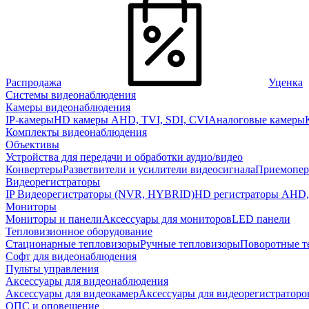
Распродажа
Уценка
Системы видеонаблюдения
Камеры видеонаблюдения
IP-камеры
HD камеры AHD, TVI, SDI, CVI
Аналоговые камеры
Комплекты видеонаблюдения
Объективы
Устройства для передачи и обработки аудио/видео
Конвертеры
Разветвители и усилители видеосигнала
Приемопер
Видеорегистраторы
IP Видеорегистраторы (NVR, HYBRID)
HD регистраторы AHD,
Мониторы
Мониторы и панели
Аксессуары для мониторов
LED панели
Тепловизионное оборудование
Стационарные тепловизоры
Ручные тепловизоры
Поворотные т
Софт для видеонаблюдения
Пульты управления
Аксессуары для видеонаблюдения
Аксессуары для видеокамер
Аксессуары для видеорегистраторо
ОПС и оповещение