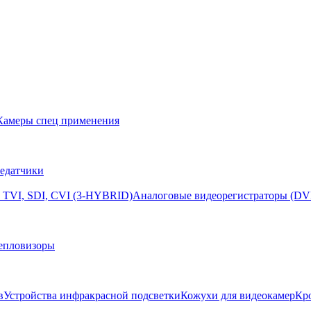
Камеры спец применения
едатчики
 TVI, SDI, CVI (3-HYBRID)
Аналоговые видеорегистраторы (DV
епловизоры
в
Устройства инфракрасной подсветки
Кожухи для видеокамер
Кр