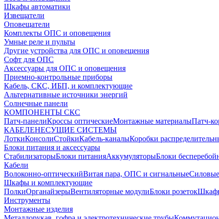
Шкафы автоматики
Извещатели
Оповещатели
Комплекты ОПС и оповещения
Умные реле и пульты
Другие устройства для ОПС и оповещения
Софт для ОПС
Аксессуары для ОПС и оповещения
Приемно-контрольные приборы
Кабель, СКС, ИБП, и комплектующие
Альтернативные источники энергий
Солнечные панели
КОМПОНЕНТЫ СКС
Патч-панели
Кроссы оптические
Монтажные материалы
Патч-к
КАБЕЛЕНЕСУЩИЕ СИСТЕМЫ
Лотки
Консоли
Стойки
Кабель-каналы
Коробки распределительн
Блоки питания и аксессуары
Стабилизаторы
Блоки питания
Аккумуляторы
Блоки бесперебой
Кабели
Волоконно-оптический
Витая пара, ОПС и сигнальные
Силовые
Шкафы и комплектующие
Полки
Органайзеры
Вентиляторные модули
Блоки розеток
Шкаф
Инструменты
Монтажные изделия
Металлорукав, гофра и электротехнические трубы
Коммутацион