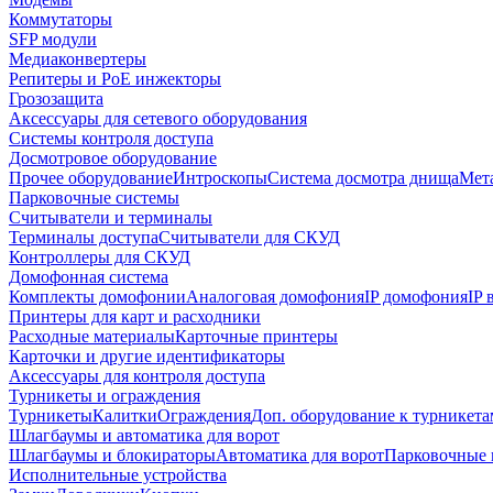
Коммутаторы
SFP модули
Медиаконвертеры
Репитеры и PoE инжекторы
Грозозащита
Аксессуары для сетевого оборудования
Системы контроля доступа
Досмотровое оборудование
Прочее оборудование
Интроскопы
Система досмотра днища
Мета
Парковочные системы
Считыватели и терминалы
Терминалы доступа
Считыватели для СКУД
Контроллеры для СКУД
Домофонная система
Комплекты домофонии
Аналоговая домофония
IP домофония
IP
Принтеры для карт и расходники
Расходные материалы
Карточные принтеры
Карточки и другие идентификаторы
Аксессуары для контроля доступа
Турникеты и ограждения
Турникеты
Калитки
Ограждения
Доп. оборудование к турникета
Шлагбаумы и автоматика для ворот
Шлагбаумы и блокираторы
Автоматика для ворот
Парковочные 
Исполнительные устройства