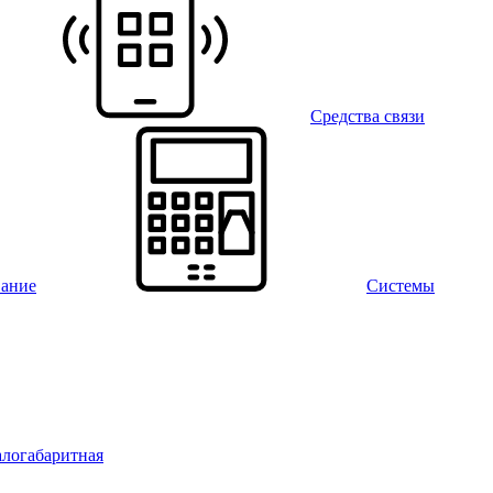
Средства связи
вание
Системы
алогабаритная