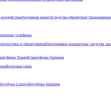
о воздействия
Активная защита
Средства обработки
Стационарные
ленные телефоны
диагностики и обнаружения
Программно-аппаратные средства за
артфоны Xiaomi
Смартфоны Samsung
язь
Волновая связь
Ноутбуки Lenovo
Ноутбуки Samsung