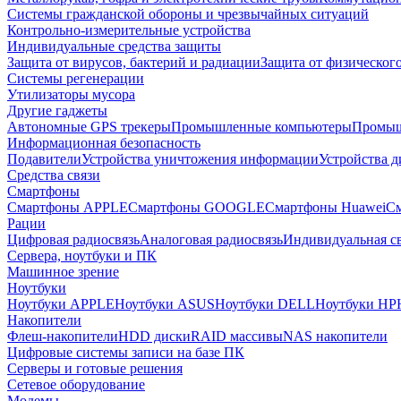
Системы гражданской обороны и чрезвычайных ситуаций
Контрольно-измерительные устройства
Индивидуальные средства защиты
Защита от вирусов, бактерий и радиации
Защита от физическог
Системы регенерации
Утилизаторы мусора
Другие гаджеты
Автономные GPS трекеры
Промышленные компьютеры
Промыш
Информационная безопасность
Подавители
Устройства уничтожения информации
Устройства 
Средства связи
Смартфоны
Смартфоны APPLE
Смартфоны GOOGLE
Смартфоны Huawei
См
Рации
Цифровая радиосвязь
Аналоговая радиосвязь
Индивидуальная св
Сервера, ноутбуки и ПК
Машинное зрение
Ноутбуки
Ноутбуки APPLE
Ноутбуки ASUS
Ноутбуки DELL
Ноутбуки HP
Накопители
Флеш-накопители
HDD диски
RAID массивы
NAS накопители
Цифровые системы записи на базе ПК
Серверы и готовые решения
Сетевое оборудование
Модемы