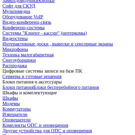
Замки
Доводчики
Кнопки
Софт для СКУД
Мультимедиа
Оборудование VoIP
Видео-конференц-связь
Конференц-системы
Системы "Клиент - кассир" (интеркомы)
Видеостены
Интерактивные доски , вывески и сенсорные экраны
Микрофоны
Техника малогабаритная
Снегоуборщики
Распродажа
Цифровые системы записи на базе ПК
Серверы и готовые решения
Блоки питания и аксессуары
Блоки питания
Блоки бесперебойного питания
Шкафы и комплектующие
Шкафы
Модемы
Коммутаторы
Извещатели
Оповещатели
Комплекты ОПС и оповещения
Другие устройства для ОПС и оповещения