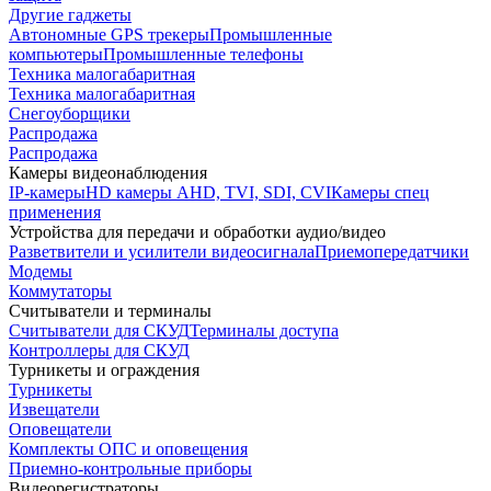
Другие гаджеты
Автономные GPS трекеры
Промышленные
компьютеры
Промышленные телефоны
Техника малогабаритная
Техника малогабаритная
Снегоуборщики
Распродажа
Распродажа
Камеры видеонаблюдения
IP-камеры
HD камеры AHD, TVI, SDI, CVI
Камеры спец
применения
Устройства для передачи и обработки аудио/видео
Разветвители и усилители видеосигнала
Приемопередатчики
Модемы
Коммутаторы
Считыватели и терминалы
Считыватели для СКУД
Терминалы доступа
Контроллеры для СКУД
Турникеты и ограждения
Турникеты
Извещатели
Оповещатели
Комплекты ОПС и оповещения
Приемно-контрольные приборы
Видеорегистраторы