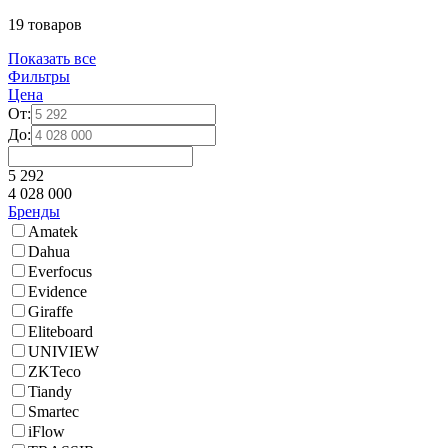
19 товаров
Показать все
Фильтры
Цена
От:
До:
5 292
4 028 000
Бренды
Amatek
Dahua
Everfocus
Evidence
Giraffe
Eliteboard
UNIVIEW
ZKTeco
Tiandy
Smartec
iFlow