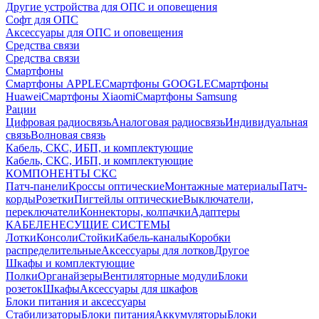
Другие устройства для ОПС и оповещения
Софт для ОПС
Аксессуары для ОПС и оповещения
Средства связи
Средства связи
Смартфоны
Смартфоны APPLE
Смартфоны GOOGLE
Смартфоны
Huawei
Смартфоны Xiaomi
Смартфоны Samsung
Рации
Цифровая радиосвязь
Аналоговая радиосвязь
Индивидуальная
связь
Волновая связь
Кабель, СКС, ИБП, и комплектующие
Кабель, СКС, ИБП, и комплектующие
КОМПОНЕНТЫ СКС
Патч-панели
Кроссы оптические
Монтажные материалы
Патч-
корды
Розетки
Пигтейлы оптические
Выключатели,
переключатели
Коннекторы, колпачки
Адаптеры
КАБЕЛЕНЕСУЩИЕ СИСТЕМЫ
Лотки
Консоли
Стойки
Кабель-каналы
Коробки
распределительные
Аксессуары для лотков
Другое
Шкафы и комплектующие
Полки
Органайзеры
Вентиляторные модули
Блоки
розеток
Шкафы
Аксессуары для шкафов
Блоки питания и аксессуары
Стабилизаторы
Блоки питания
Аккумуляторы
Блоки