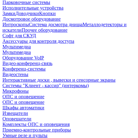
Парковочные системы
Исполнительные устройства
Замки
Доводчики
Кнопки
Досмотровое оборудование
Интроскопы
Система досмотра днища
Металлодетекторы и
искатели
Прочее оборудование
Софт для СКУД
Аксессуары для контроля доступа
Мультимедиа
Мультимедиа
Оборудование VoIP
Видео-конференц-связь
Конференц-системы
Видеостены
Интерактивные доски , вывески и сенсорные экраны
Системы "Клиент - кассир" (интеркомы)
Микрофоны
ОПС и оповещение
ОПС и оповещение
Шкафы автоматики
Извещатели
Оповещатели
Комплекты ОПС и оповещения
Приемно-контрольные приборы
Умные реле и пульты