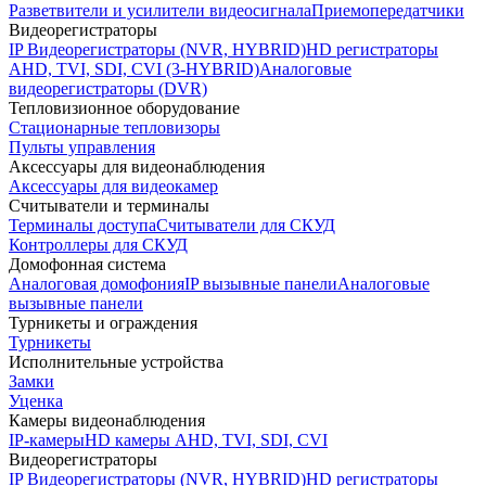
Разветвители и усилители видеосигнала
Приемопередатчики
Видеорегистраторы
IP Видеорегистраторы (NVR, HYBRID)
HD регистраторы
AHD, TVI, SDI, CVI (3-HYBRID)
Аналоговые
видеорегистраторы (DVR)
Тепловизионное оборудование
Стационарные тепловизоры
Пульты управления
Аксессуары для видеонаблюдения
Аксессуары для видеокамер
Считыватели и терминалы
Терминалы доступа
Считыватели для СКУД
Контроллеры для СКУД
Домофонная система
Аналоговая домофония
IP вызывные панели
Аналоговые
вызывные панели
Турникеты и ограждения
Турникеты
Исполнительные устройства
Замки
Уценка
Камеры видеонаблюдения
IP-камеры
HD камеры AHD, TVI, SDI, CVI
Видеорегистраторы
IP Видеорегистраторы (NVR, HYBRID)
HD регистраторы