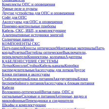
Комплекты ОПС и оповещения
Умные реле и пульты
Другие устройства для ОПС и оповещения
Софт для ОПС
Аксессуары для ОПС и оповещения
Приемно-контрольные приборы
Кабель, СКС, ИБП, и комплектующие
Альтернативные источники энергий
Солнечные панели
КОМПОНЕНТЫ СКС
Патч-панели
Кроссы оптические
Монтажные материалы
Патч-
корды
Розетки
Пигтейлы оптические
Выключатели,
переключатели
Коннекторы, колпачки
Адаптеры
КАБЕЛЕНЕСУЩИЕ СИСТЕМЫ
Лотки
Консоли
Стойки
Кабель-каналы
Коробки
распределительные
Аксессуары для лотков
Другое
Блоки питания и аксессуары
Стабилизаторы
Блоки питания
Аккумуляторы
Блоки
бесперебойного питания
Аксессуары к блокам питания
Кабели
Волоконно-оптический
Витая пара, ОПС и
сигнальные
Силовые и питания
Антенные, видео и
микрофонные
Переходники и соединители
Шкафы и комплектующие