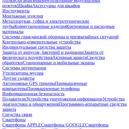
Полки
Органайзеры
Вентиляторные модули
Блоки
розеток
Шкафы
Аксессуары для шкафов
Инструменты
Монтажные изделия
Металлорукав, гофра и электротехнические
трубы
Коммутационные изделия
Крепежные и расходные
материалы
Системы гражданской обороны и чрезвычайных ситуаций
Контрольно-измерительные устройства
Индивидуальные средства защиты
Защита от вирусов, бактерий и радиации
Защита от
физического воздействия
Активная защита
Средства
обработки
Стационарные и мобильные экраны
Системы регенерации
Утилизаторы мусора
Другие гаджеты
Автономные GPS трекеры
Промышленные
компьютеры
Промышленные телефоны
Информационная безопасность
Подавители
Устройства уничтожения информации
Устройства
диагностики и обнаружения
Программно-аппаратные средства
защита
Средства связи
Смартфоны
Смартфоны APPLE
Смартфоны GOOGLE
Смартфоны