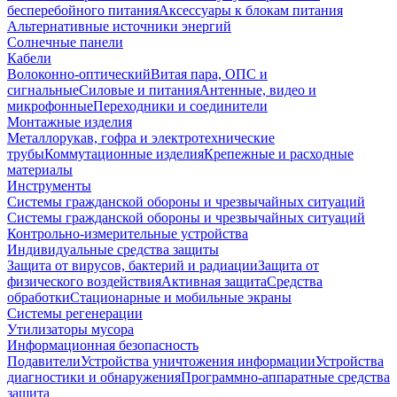
бесперебойного питания
Аксессуары к блокам питания
Альтернативные источники энергий
Солнечные панели
Кабели
Волоконно-оптический
Витая пара, ОПС и
сигнальные
Силовые и питания
Антенные, видео и
микрофонные
Переходники и соединители
Монтажные изделия
Металлорукав, гофра и электротехнические
трубы
Коммутационные изделия
Крепежные и расходные
материалы
Инструменты
Системы гражданской обороны и чрезвычайных ситуаций
Системы гражданской обороны и чрезвычайных ситуаций
Контрольно-измерительные устройства
Индивидуальные средства защиты
Защита от вирусов, бактерий и радиации
Защита от
физического воздействия
Активная защита
Средства
обработки
Стационарные и мобильные экраны
Системы регенерации
Утилизаторы мусора
Информационная безопасность
Подавители
Устройства уничтожения информации
Устройства
диагностики и обнаружения
Программно-аппаратные средства
защита