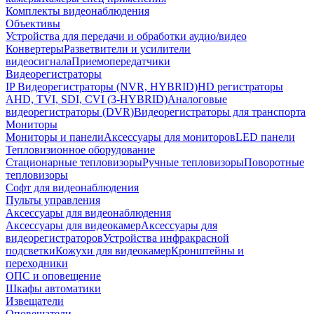
Комплекты видеонаблюдения
Объективы
Устройства для передачи и обработки аудио/видео
Конвертеры
Разветвители и усилители
видеосигнала
Приемопередатчики
Видеорегистраторы
IP Видеорегистраторы (NVR, HYBRID)
HD регистраторы
AHD, TVI, SDI, CVI (3-HYBRID)
Аналоговые
видеорегистраторы (DVR)
Видеорегистраторы для транспорта
Мониторы
Мониторы и панели
Аксессуары для мониторов
LED панели
Тепловизионное оборудование
Стационарные тепловизоры
Ручные тепловизоры
Поворотные
тепловизоры
Софт для видеонаблюдения
Пульты управления
Аксессуары для видеонаблюдения
Аксессуары для видеокамер
Аксессуары для
видеорегистраторов
Устройства инфракрасной
подсветки
Кожухи для видеокамер
Кронштейны и
переходники
ОПС и оповещение
Шкафы автоматики
Извещатели
Оповещатели