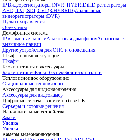
IP Видеорегистраторы (NVR, HYBRID)
HD регистраторы
AHD, TVI, SDI, CVI (3-HYBRID)
Аналоговые
видеорегистраторы (DVR)
Пульты управления
Объективы
Домофонная система
IP вызывные панели
Аналоговая домофония
Аналоговые
вызывные панели
Другие устройства для ОПС и оповещения
Шкафы и комплектующие
Шкафы
Блоки питания и аксессуары
Блоки питания
Блоки бесперебойного питания
Тепловизионное оборудование
Стационарные тепловизоры
Аксессуары для видеонаблюдения
Аксессуары для видеокамер
Цифровые системы записи на базе ПК
Серверы и готовые решения
Исполнительные устройства
Замки
Уценка
Уценка
Камеры видеонаблюдения
IP-камеры
HD камеры AHD, TVI, SDI, CVI