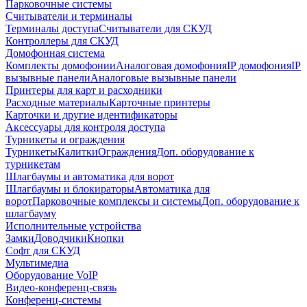
Парковочные системы
Считыватели и терминалы
Терминалы доступа
Считыватели для СКУД
Контроллеры для СКУД
Домофонная система
Комплекты домофонии
Аналоговая домофония
IP домофония
IP
вызывные панели
Аналоговые вызывные панели
Принтеры для карт и расходники
Расходные материалы
Карточные принтеры
Карточки и другие идентификаторы
Аксессуары для контроля доступа
Турникеты и ограждения
Турникеты
Калитки
Ограждения
Доп. оборудование к
турникетам
Шлагбаумы и автоматика для ворот
Шлагбаумы и блокираторы
Автоматика для
ворот
Парковочные комплексы и системы
Доп. оборудование к
шлагбауму
Исполнительные устройства
Замки
Доводчики
Кнопки
Софт для СКУД
Мультимедиа
Оборудование VoIP
Видео-конференц-связь
Конференц-системы