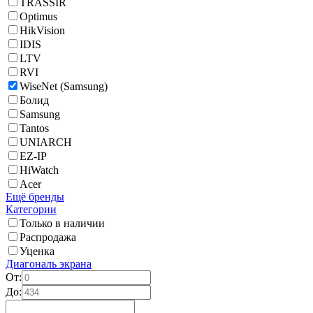
TRASSIR
Optimus
HikVision
IDIS
LTV
RVI
WiseNet (Samsung)
Болид
Samsung
Tantos
UNIARCH
EZ-IP
HiWatch
Acer
Ещё бренды
Категории
Только в наличии
Распродажа
Уценка
Диагональ экрана
От:
До: