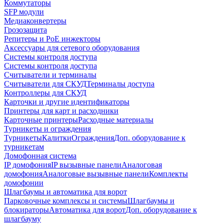
Коммутаторы
SFP модули
Медиаконвертеры
Грозозащита
Репитеры и PoE инжекторы
Аксессуары для сетевого оборудования
Системы контроля доступа
Системы контроля доступа
Считыватели и терминалы
Считыватели для СКУД
Терминалы доступа
Контроллеры для СКУД
Карточки и другие идентификаторы
Принтеры для карт и расходники
Карточные принтеры
Расходные материалы
Турникеты и ограждения
Турникеты
Калитки
Ограждения
Доп. оборудование к
турникетам
Домофонная система
IP домофония
IP вызывные панели
Аналоговая
домофония
Аналоговые вызывные панели
Комплекты
домофонии
Шлагбаумы и автоматика для ворот
Парковочные комплексы и системы
Шлагбаумы и
блокираторы
Автоматика для ворот
Доп. оборудование к
шлагбауму