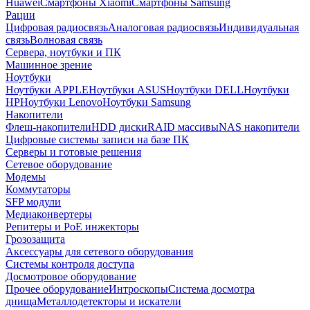
Huawei
Смартфоны Xiaomi
Смартфоны Samsung
Рации
Цифровая радиосвязь
Аналоговая радиосвязь
Индивидуальная
связь
Волновая связь
Сервера, ноутбуки и ПК
Машинное зрение
Ноутбуки
Ноутбуки APPLE
Ноутбуки ASUS
Ноутбуки DELL
Ноутбуки
HP
Ноутбуки Lenovo
Ноутбуки Samsung
Накопители
Флеш-накопители
HDD диски
RAID массивы
NAS накопители
Цифровые системы записи на базе ПК
Серверы и готовые решения
Сетевое оборудование
Модемы
Коммутаторы
SFP модули
Медиаконвертеры
Репитеры и PoE инжекторы
Грозозащита
Аксессуары для сетевого оборудования
Системы контроля доступа
Досмотровое оборудование
Прочее оборудование
Интроскопы
Система досмотра
днища
Металлодетекторы и искатели