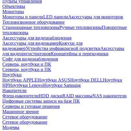
Пульты управления
Объективы
Мониторы
Мониторы и панели
LED панели
Аксессуары для мониторов
Тепловизионное оборудование
Стационарные тепловизоры
Ручные тепловизоры
Поворотные
тепловизоры
Аксессуары для видеонаблюдения
Аксессуары для видеокамер
Кожухи для
видеокамер
Устройства инфракрасной подсветки
Аксессуары
для видеорегистраторов
Кронштейны и переходники
Софт для видеонаблюдения
Сервера, ноутбуки и ПК
Сервера, ноутбуки и ПК
Ноутбуки
Ноутбуки APPLE
Ноутбуки ASUS
Ноутбуки DELL
Ноутбуки
HP
Ноутбуки Lenovo
Ноутбуки Samsung
Накопители
Флеш-накопители
HDD диски
RAID массивы
NAS накопители
Цифровые системы записи на базе ПК
Серверы и готовые решения
Машинное зрение
Сетевое оборудование
Сетевое оборудование
Модемы