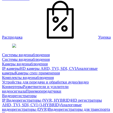
Распродажа
Уценка
Системы видеонаблюдения
Системы видеонаблюдения
Камеры видеонаблюдения
IP-камеры
HD камеры AHD, TVI, SDI, CVI
Аналоговые
камеры
Камеры спец применения
Комплекты видеонаблюдения
Устройства для передачи и обработки аудио/видео
Конвертеры
Разветвители и усилители
видеосигнала
Приемопередатчики
Видеорегистраторы
IP Видеорегистраторы (NVR, HYBRID)
HD регистраторы
AHD, TVI, SDI, CVI (3-HYBRID)
Аналоговые
видеорегистраторы (DVR)
Видеорегистраторы для транспорта