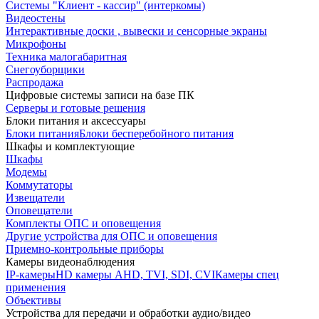
Системы "Клиент - кассир" (интеркомы)
Видеостены
Интерактивные доски , вывески и сенсорные экраны
Микрофоны
Техника малогабаритная
Снегоуборщики
Распродажа
Цифровые системы записи на базе ПК
Серверы и готовые решения
Блоки питания и аксессуары
Блоки питания
Блоки бесперебойного питания
Шкафы и комплектующие
Шкафы
Модемы
Коммутаторы
Извещатели
Оповещатели
Комплекты ОПС и оповещения
Другие устройства для ОПС и оповещения
Приемно-контрольные приборы
Камеры видеонаблюдения
IP-камеры
HD камеры AHD, TVI, SDI, CVI
Камеры спец
применения
Объективы
Устройства для передачи и обработки аудио/видео