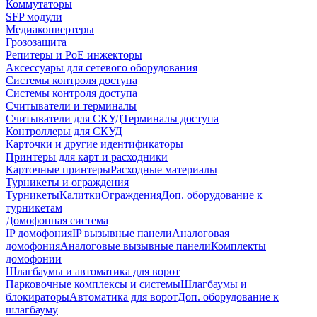
Коммутаторы
SFP модули
Медиаконвертеры
Грозозащита
Репитеры и PoE инжекторы
Аксессуары для сетевого оборудования
Системы контроля доступа
Системы контроля доступа
Считыватели и терминалы
Считыватели для СКУД
Терминалы доступа
Контроллеры для СКУД
Карточки и другие идентификаторы
Принтеры для карт и расходники
Карточные принтеры
Расходные материалы
Турникеты и ограждения
Турникеты
Калитки
Ограждения
Доп. оборудование к
турникетам
Домофонная система
IP домофония
IP вызывные панели
Аналоговая
домофония
Аналоговые вызывные панели
Комплекты
домофонии
Шлагбаумы и автоматика для ворот
Парковочные комплексы и системы
Шлагбаумы и
блокираторы
Автоматика для ворот
Доп. оборудование к
шлагбауму