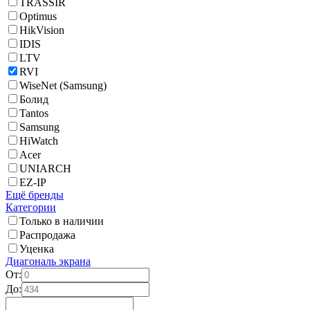
TRASSIR
Optimus
HikVision
IDIS
LTV
RVI
WiseNet (Samsung)
Болид
Tantos
Samsung
HiWatch
Acer
UNIARCH
EZ-IP
Ещё бренды
Категории
Только в наличии
Распродажа
Уценка
Диагональ экрана
От:
До: