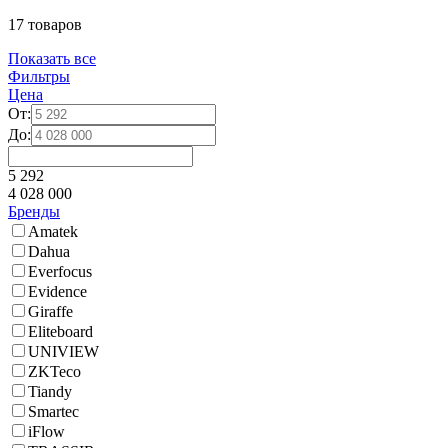
17 товаров
Показать все
Фильтры
Цена
От:
До:
5 292
4 028 000
Бренды
Amatek
Dahua
Everfocus
Evidence
Giraffe
Eliteboard
UNIVIEW
ZKTeco
Tiandy
Smartec
iFlow