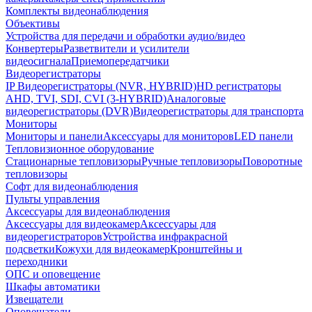
Комплекты видеонаблюдения
Объективы
Устройства для передачи и обработки аудио/видео
Конвертеры
Разветвители и усилители
видеосигнала
Приемопередатчики
Видеорегистраторы
IP Видеорегистраторы (NVR, HYBRID)
HD регистраторы
AHD, TVI, SDI, CVI (3-HYBRID)
Аналоговые
видеорегистраторы (DVR)
Видеорегистраторы для транспорта
Мониторы
Мониторы и панели
Аксессуары для мониторов
LED панели
Тепловизионное оборудование
Стационарные тепловизоры
Ручные тепловизоры
Поворотные
тепловизоры
Софт для видеонаблюдения
Пульты управления
Аксессуары для видеонаблюдения
Аксессуары для видеокамер
Аксессуары для
видеорегистраторов
Устройства инфракрасной
подсветки
Кожухи для видеокамер
Кронштейны и
переходники
ОПС и оповещение
Шкафы автоматики
Извещатели
Оповещатели