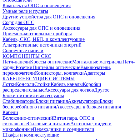
Комплекты ОПС и оповещения
Умные реле и пульты
Другие устройства для ОПС и оповещения
Софт для ОПС
Аксессуары для ОПС и оповещения
Приемно-контрольные приборы
Кабель, СКС, ИБП, и комплектующие
Альтернативные источники энергий
Солнечные панели
КОМПОНЕНТЫ СКС
Патч-панели
Кроссы оптические
Монтажные материалы
Патч-
корды
Розетки
Пигтейлы оптические
Выключатели,
переключатели
Коннекторы, колпачки
Адаптеры
КАБЕЛЕНЕСУЩИЕ СИСТЕМЫ
Лотки
Консоли
Стойки
Кабель-каналы
Коробки
распределительные
Аксессуары для лотков
Другое
Блоки питания и аксессуары
Стабилизаторы
Блоки питания
Аккумуляторы
Блоки
бесперебойного питания
Аксессуары к блокам питания
Кабели
Волоконно-оптический
Витая пара, ОПС и
сигнальные
Силовые и питания
Антенные, видео и
микрофонные
Переходники и соединители
Шкафы и комплектующие