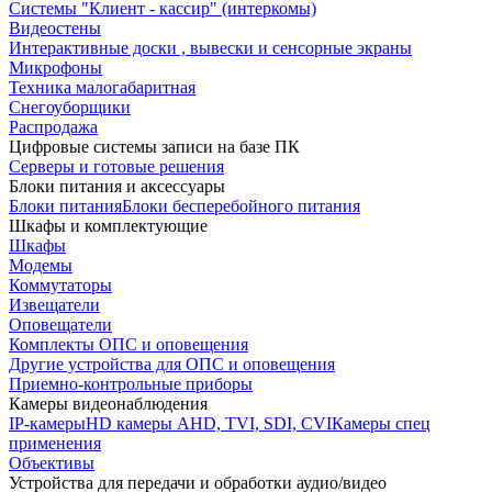
Системы "Клиент - кассир" (интеркомы)
Видеостены
Интерактивные доски , вывески и сенсорные экраны
Микрофоны
Техника малогабаритная
Снегоуборщики
Распродажа
Цифровые системы записи на базе ПК
Серверы и готовые решения
Блоки питания и аксессуары
Блоки питания
Блоки бесперебойного питания
Шкафы и комплектующие
Шкафы
Модемы
Коммутаторы
Извещатели
Оповещатели
Комплекты ОПС и оповещения
Другие устройства для ОПС и оповещения
Приемно-контрольные приборы
Камеры видеонаблюдения
IP-камеры
HD камеры AHD, TVI, SDI, CVI
Камеры спец
применения
Объективы
Устройства для передачи и обработки аудио/видео