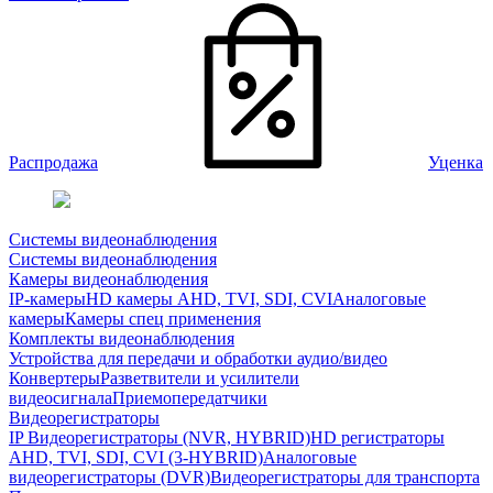
Распродажа
Уценка
Системы видеонаблюдения
Системы видеонаблюдения
Камеры видеонаблюдения
IP-камеры
HD камеры AHD, TVI, SDI, CVI
Аналоговые
камеры
Камеры спец применения
Комплекты видеонаблюдения
Устройства для передачи и обработки аудио/видео
Конвертеры
Разветвители и усилители
видеосигнала
Приемопередатчики
Видеорегистраторы
IP Видеорегистраторы (NVR, HYBRID)
HD регистраторы
AHD, TVI, SDI, CVI (3-HYBRID)
Аналоговые
видеорегистраторы (DVR)
Видеорегистраторы для транспорта