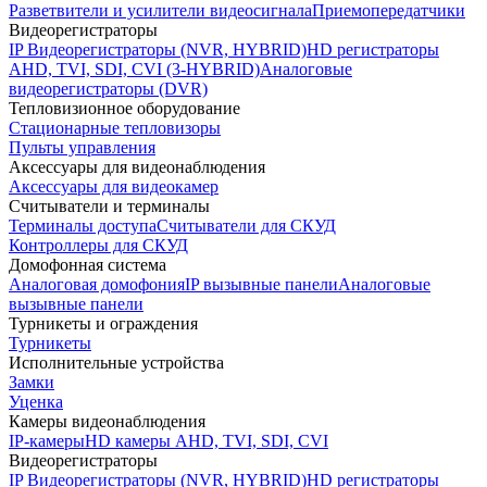
Разветвители и усилители видеосигнала
Приемопередатчики
Видеорегистраторы
IP Видеорегистраторы (NVR, HYBRID)
HD регистраторы
AHD, TVI, SDI, CVI (3-HYBRID)
Аналоговые
видеорегистраторы (DVR)
Тепловизионное оборудование
Стационарные тепловизоры
Пульты управления
Аксессуары для видеонаблюдения
Аксессуары для видеокамер
Считыватели и терминалы
Терминалы доступа
Считыватели для СКУД
Контроллеры для СКУД
Домофонная система
Аналоговая домофония
IP вызывные панели
Аналоговые
вызывные панели
Турникеты и ограждения
Турникеты
Исполнительные устройства
Замки
Уценка
Камеры видеонаблюдения
IP-камеры
HD камеры AHD, TVI, SDI, CVI
Видеорегистраторы
IP Видеорегистраторы (NVR, HYBRID)
HD регистраторы