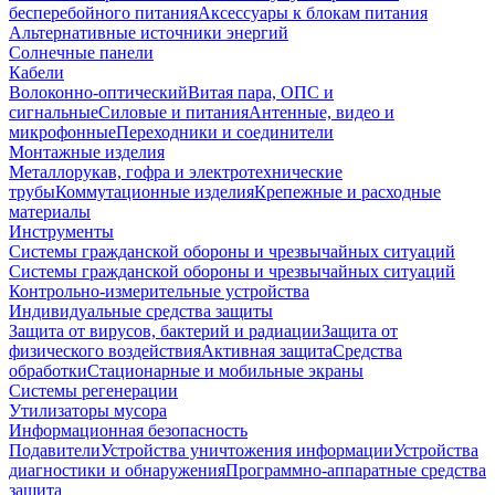
бесперебойного питания
Аксессуары к блокам питания
Альтернативные источники энергий
Солнечные панели
Кабели
Волоконно-оптический
Витая пара, ОПС и
сигнальные
Силовые и питания
Антенные, видео и
микрофонные
Переходники и соединители
Монтажные изделия
Металлорукав, гофра и электротехнические
трубы
Коммутационные изделия
Крепежные и расходные
материалы
Инструменты
Системы гражданской обороны и чрезвычайных ситуаций
Системы гражданской обороны и чрезвычайных ситуаций
Контрольно-измерительные устройства
Индивидуальные средства защиты
Защита от вирусов, бактерий и радиации
Защита от
физического воздействия
Активная защита
Средства
обработки
Стационарные и мобильные экраны
Системы регенерации
Утилизаторы мусора
Информационная безопасность
Подавители
Устройства уничтожения информации
Устройства
диагностики и обнаружения
Программно-аппаратные средства
защита