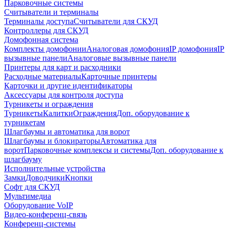
Парковочные системы
Считыватели и терминалы
Терминалы доступа
Считыватели для СКУД
Контроллеры для СКУД
Домофонная система
Комплекты домофонии
Аналоговая домофония
IP домофония
IP
вызывные панели
Аналоговые вызывные панели
Принтеры для карт и расходники
Расходные материалы
Карточные принтеры
Карточки и другие идентификаторы
Аксессуары для контроля доступа
Турникеты и ограждения
Турникеты
Калитки
Ограждения
Доп. оборудование к
турникетам
Шлагбаумы и автоматика для ворот
Шлагбаумы и блокираторы
Автоматика для
ворот
Парковочные комплексы и системы
Доп. оборудование к
шлагбауму
Исполнительные устройства
Замки
Доводчики
Кнопки
Софт для СКУД
Мультимедиа
Оборудование VoIP
Видео-конференц-связь
Конференц-системы