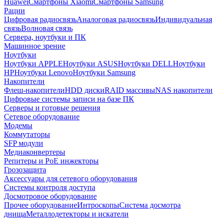
Huawei
Смартфоны Xiaomi
Смартфоны Samsung
Рации
Цифровая радиосвязь
Аналоговая радиосвязь
Индивидуальная
связь
Волновая связь
Сервера, ноутбуки и ПК
Машинное зрение
Ноутбуки
Ноутбуки APPLE
Ноутбуки ASUS
Ноутбуки DELL
Ноутбуки
HP
Ноутбуки Lenovo
Ноутбуки Samsung
Накопители
Флеш-накопители
HDD диски
RAID массивы
NAS накопители
Цифровые системы записи на базе ПК
Серверы и готовые решения
Сетевое оборудование
Модемы
Коммутаторы
SFP модули
Медиаконвертеры
Репитеры и PoE инжекторы
Грозозащита
Аксессуары для сетевого оборудования
Системы контроля доступа
Досмотровое оборудование
Прочее оборудование
Интроскопы
Система досмотра
днища
Металлодетекторы и искатели