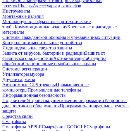
Полки
Органайзеры
Вентиляторные модули
Блоки
розеток
Шкафы
Аксессуары для шкафов
Инструменты
Монтажные изделия
Металлорукав, гофра и электротехнические
трубы
Коммутационные изделия
Крепежные и расходные
материалы
Системы гражданской обороны и чрезвычайных ситуаций
Контрольно-измерительные устройства
Индивидуальные средства защиты
Защита от вирусов, бактерий и радиации
Защита от
физического воздействия
Активная защита
Средства
обработки
Стационарные и мобильные экраны
Системы регенерации
Утилизаторы мусора
Другие гаджеты
Автономные GPS трекеры
Промышленные
компьютеры
Промышленные телефоны
Информационная безопасность
Подавители
Устройства уничтожения информации
Устройства
диагностики и обнаружения
Программно-аппаратные средства
защита
Средства связи
Смартфоны
Смартфоны APPLE
Смартфоны GOOGLE
Смартфоны