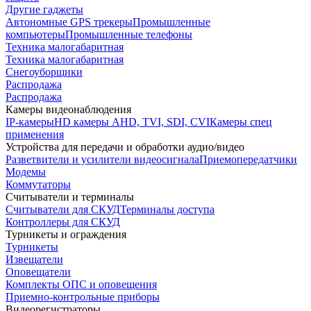
Другие гаджеты
Автономные GPS трекеры
Промышленные
компьютеры
Промышленные телефоны
Техника малогабаритная
Техника малогабаритная
Снегоуборщики
Распродажа
Распродажа
Камеры видеонаблюдения
IP-камеры
HD камеры AHD, TVI, SDI, CVI
Камеры спец
применения
Устройства для передачи и обработки аудио/видео
Разветвители и усилители видеосигнала
Приемопередатчики
Модемы
Коммутаторы
Считыватели и терминалы
Считыватели для СКУД
Терминалы доступа
Контроллеры для СКУД
Турникеты и ограждения
Турникеты
Извещатели
Оповещатели
Комплекты ОПС и оповещения
Приемно-контрольные приборы
Видеорегистраторы