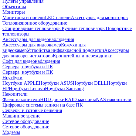
Пульты управления
Объективы
Мониторы
Мониторы и панели
LED панели
Аксессуары для мониторов
Тепловизионное оборудование
Стационарные тепловизоры
Ручные тепловизоры
Поворотные
тепловизоры
Аксессуары для видеонаблюдения
Аксессуары для видеокамер
Кожухи для
видеокамер
Устройства инфракрасной подсветки
Аксессуары
для видеорегистраторов
Кронштейны и переходники
Софт для видеонаблюдения
Сервера, ноутбуки и ПК
Сервера, ноутбуки и ПК
Ноутбуки
Ноутбуки APPLE
Ноутбуки ASUS
Ноутбуки DELL
Ноутбуки
HP
Ноутбуки Lenovo
Ноутбуки Samsung
Накопители
Флеш-накопители
HDD диски
RAID массивы
NAS накопители
Цифровые системы записи на базе ПК
Серверы и готовые решения
Машинное зрение
Сетевое оборудование
Сетевое оборудование
Модемы