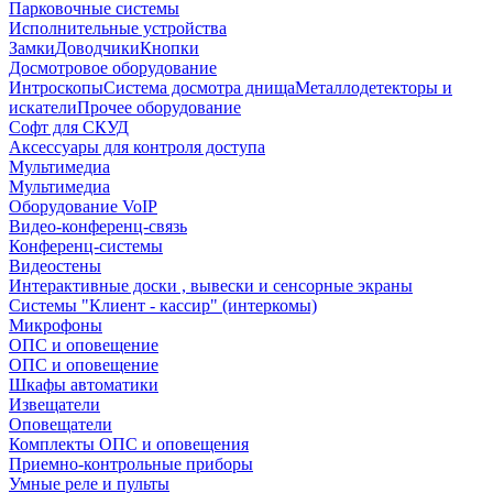
Парковочные системы
Исполнительные устройства
Замки
Доводчики
Кнопки
Досмотровое оборудование
Интроскопы
Система досмотра днища
Металлодетекторы и
искатели
Прочее оборудование
Софт для СКУД
Аксессуары для контроля доступа
Мультимедиа
Мультимедиа
Оборудование VoIP
Видео-конференц-связь
Конференц-системы
Видеостены
Интерактивные доски , вывески и сенсорные экраны
Системы "Клиент - кассир" (интеркомы)
Микрофоны
ОПС и оповещение
ОПС и оповещение
Шкафы автоматики
Извещатели
Оповещатели
Комплекты ОПС и оповещения
Приемно-контрольные приборы
Умные реле и пульты