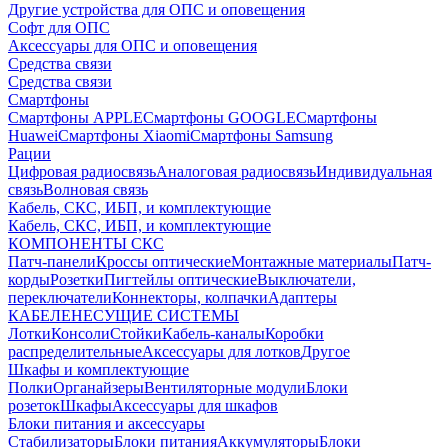
Другие устройства для ОПС и оповещения
Софт для ОПС
Аксессуары для ОПС и оповещения
Средства связи
Средства связи
Смартфоны
Смартфоны APPLE
Смартфоны GOOGLE
Смартфоны
Huawei
Смартфоны Xiaomi
Смартфоны Samsung
Рации
Цифровая радиосвязь
Аналоговая радиосвязь
Индивидуальная
связь
Волновая связь
Кабель, СКС, ИБП, и комплектующие
Кабель, СКС, ИБП, и комплектующие
КОМПОНЕНТЫ СКС
Патч-панели
Кроссы оптические
Монтажные материалы
Патч-
корды
Розетки
Пигтейлы оптические
Выключатели,
переключатели
Коннекторы, колпачки
Адаптеры
КАБЕЛЕНЕСУЩИЕ СИСТЕМЫ
Лотки
Консоли
Стойки
Кабель-каналы
Коробки
распределительные
Аксессуары для лотков
Другое
Шкафы и комплектующие
Полки
Органайзеры
Вентиляторные модули
Блоки
розеток
Шкафы
Аксессуары для шкафов
Блоки питания и аксессуары
Стабилизаторы
Блоки питания
Аккумуляторы
Блоки