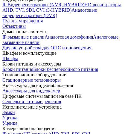
IP Видеорегистраторы (NVR, HYBRID)
HD регистраторы
AHD, TVI, SDI, CVI (3-HYBRID)
Аналоговые
видеорегистраторы (DVR)
Пульты управления
Объективы
Домофонная система
IP вызывные панели
Аналоговая домофония
Аналоговые
вызывные панели
Другие устройства для ОПС и оповещения
Шкафы и комплектующие
Шкафы
Блоки питания и аксессуары
Блоки питания
Блоки бесперебойного питания
Тепловизионное оборудование
Стационарные тепловизоры
Аксессуары для видеонаблюдения
Аксессуары для видеокамер
Цифровые системы записи на базе ПК
Серверы и готовые решения
Исполнительные устройства
Замки
Уценка
Уценка
Камеры видеонаблюдения
IP-камеры
HD камеры AHD, TVI, SDI, CVI