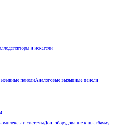
ллодетекторы и искатели
 вызывные панели
Аналоговые вызывные панели
м
комплексы и системы
Доп. оборудование к шлагбауму