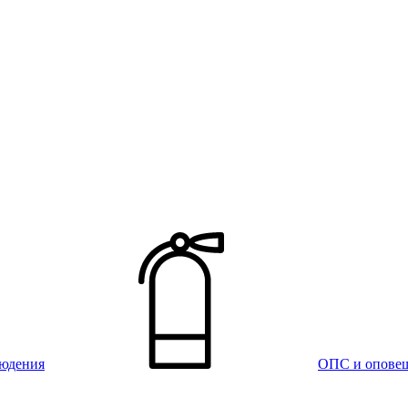
юдения
ОПС и опове