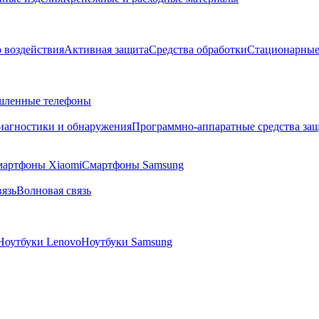
о воздействия
Активная защита
Средства обработки
Стационарные
ленные телефоны
диагностики и обнаружения
Программно-аппаратные средства за
артфоны Xiaomi
Смартфоны Samsung
язь
Волновая связь
Ноутбуки Lenovo
Ноутбуки Samsung