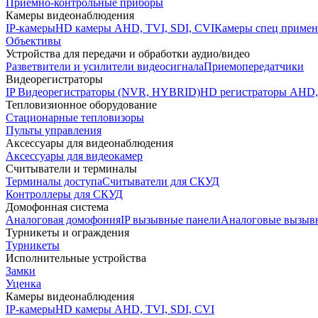
Приемно-контрольные приборы
Камеры видеонаблюдения
IP-камеры
HD камеры AHD, TVI, SDI, CVI
Камеры спец примен
Объективы
Устройства для передачи и обработки аудио/видео
Разветвители и усилители видеосигнала
Приемопередатчики
Видеорегистраторы
IP Видеорегистраторы (NVR, HYBRID)
HD регистраторы AHD,
Тепловизионное оборудование
Стационарные тепловизоры
Пульты управления
Аксессуары для видеонаблюдения
Аксессуары для видеокамер
Считыватели и терминалы
Терминалы доступа
Считыватели для СКУД
Контроллеры для СКУД
Домофонная система
Аналоговая домофония
IP вызывные панели
Аналоговые вызыв
Турникеты и ограждения
Турникеты
Исполнительные устройства
Замки
Уценка
Камеры видеонаблюдения
IP-камеры
HD камеры AHD, TVI, SDI, CVI