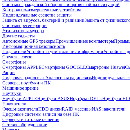
Системы гражданской обороны и чрезвычайных ситуаций
Контрольно-измерительные устройства
Индивидуальные средства защиты
Защита от вирусов, бактерий и радиации
Защита от физическог
Системы регенерации
Утилизаторы мусора
Другие гаджеты
Автономные GPS трекеры
Промышленные компьютеры
Промыш
Информационная безопасность
Подавители
Устройства уничтожения информации
Устройства 
Средства связи
Смартфоны
Смартфоны APPLE
Смартфоны GOOGLE
Смартфоны Huawei
См
Рации
Цифровая радиосвязь
Аналоговая радиосвязь
Индивидуальная св
Сервера, ноутбуки и ПК
Машинное зрение
Ноутбуки
Ноутбуки APPLE
Ноутбуки ASUS
Ноутбуки DELL
Ноутбуки HP
Накопители
Флеш-накопители
HDD диски
RAID массивы
NAS накопители
Цифровые системы записи на базе ПК
Серверы и готовые решения
Сетевое оборудование
Модемы