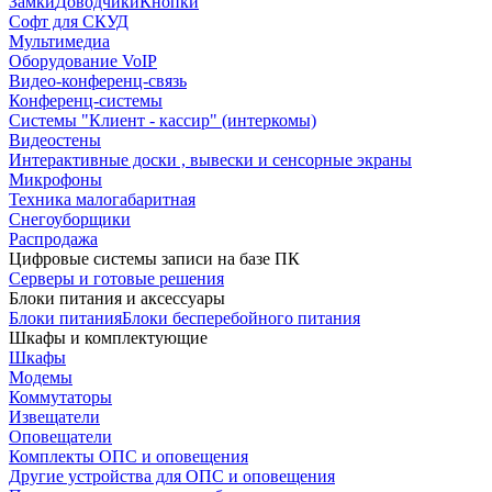
Замки
Доводчики
Кнопки
Софт для СКУД
Мультимедиа
Оборудование VoIP
Видео-конференц-связь
Конференц-системы
Системы "Клиент - кассир" (интеркомы)
Видеостены
Интерактивные доски , вывески и сенсорные экраны
Микрофоны
Техника малогабаритная
Снегоуборщики
Распродажа
Цифровые системы записи на базе ПК
Серверы и готовые решения
Блоки питания и аксессуары
Блоки питания
Блоки бесперебойного питания
Шкафы и комплектующие
Шкафы
Модемы
Коммутаторы
Извещатели
Оповещатели
Комплекты ОПС и оповещения
Другие устройства для ОПС и оповещения