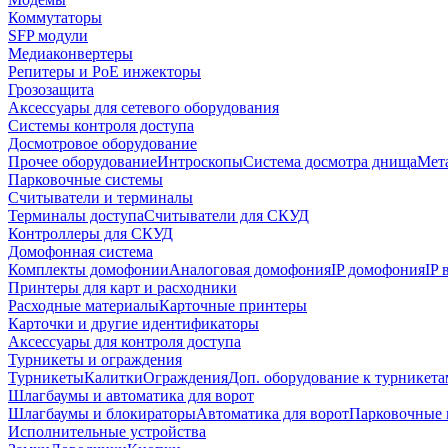
Коммутаторы
SFP модули
Медиаконвертеры
Репитеры и PoE инжекторы
Грозозащита
Аксессуары для сетевого оборудования
Системы контроля доступа
Досмотровое оборудование
Прочее оборудование
Интроскопы
Система досмотра днища
Мета
Парковочные системы
Считыватели и терминалы
Терминалы доступа
Считыватели для СКУД
Контроллеры для СКУД
Домофонная система
Комплекты домофонии
Аналоговая домофония
IP домофония
IP
Принтеры для карт и расходники
Расходные материалы
Карточные принтеры
Карточки и другие идентификаторы
Аксессуары для контроля доступа
Турникеты и ограждения
Турникеты
Калитки
Ограждения
Доп. оборудование к турникета
Шлагбаумы и автоматика для ворот
Шлагбаумы и блокираторы
Автоматика для ворот
Парковочные 
Исполнительные устройства