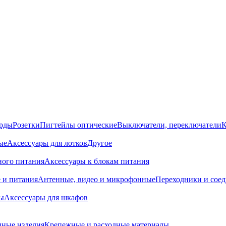
орды
Розетки
Пигтейлы оптические
Выключатели, переключатели
К
ые
Аксессуары для лотков
Другое
ного питания
Аксессуары к блокам питания
 и питания
Антенные, видео и микрофонные
Переходники и сое
ы
Аксессуары для шкафов
ные изделия
Крепежные и расходные материалы