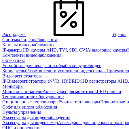
Распродажа
Уценка
Системы видеонаблюдения
Камеры видеонаблюдения
IP-камеры
HD камеры AHD, TVI, SDI, CVI
Аналоговые камеры
Комплекты видеонаблюдения
Объективы
Устройства для передачи и обработки аудио/видео
Конвертеры
Разветвители и усилители видеосигнала
Приемопер
Видеорегистраторы
IP Видеорегистраторы (NVR, HYBRID)
HD регистраторы AHD,
Мониторы
Мониторы и панели
Аксессуары для мониторов
LED панели
Тепловизионное оборудование
Стационарные тепловизоры
Ручные тепловизоры
Поворотные т
Софт для видеонаблюдения
Пульты управления
Аксессуары для видеонаблюдения
Аксессуары для видеокамер
Аксессуары для видеорегистраторо
ОПС и оповещение