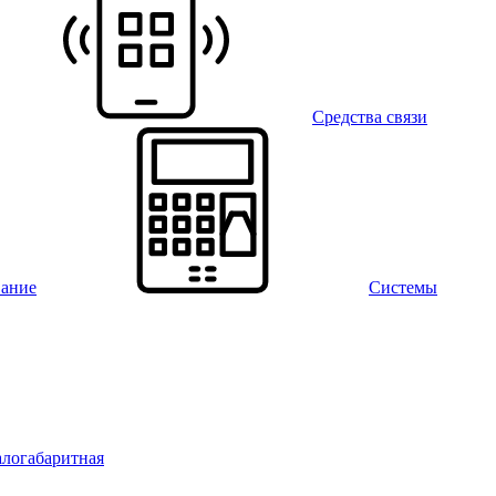
Средства связи
вание
Системы
алогабаритная