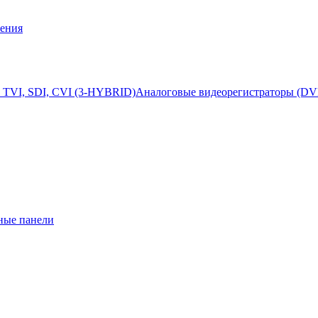
ения
 TVI, SDI, CVI (3-HYBRID)
Аналоговые видеорегистраторы (DV
ные панели