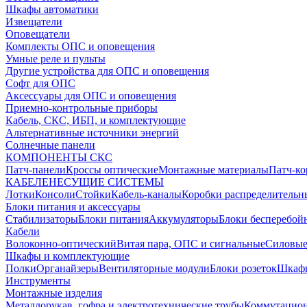
Шкафы автоматики
Извещатели
Оповещатели
Комплекты ОПС и оповещения
Умные реле и пульты
Другие устройства для ОПС и оповещения
Софт для ОПС
Аксессуары для ОПС и оповещения
Приемно-контрольные приборы
Кабель, СКС, ИБП, и комплектующие
Альтернативные источники энергий
Солнечные панели
КОМПОНЕНТЫ СКС
Патч-панели
Кроссы оптические
Монтажные материалы
Патч-к
КАБЕЛЕНЕСУЩИЕ СИСТЕМЫ
Лотки
Консоли
Стойки
Кабель-каналы
Коробки распределительн
Блоки питания и аксессуары
Стабилизаторы
Блоки питания
Аккумуляторы
Блоки бесперебой
Кабели
Волоконно-оптический
Витая пара, ОПС и сигнальные
Силовые
Шкафы и комплектующие
Полки
Органайзеры
Вентиляторные модули
Блоки розеток
Шкаф
Инструменты
Монтажные изделия
Металлорукав, гофра и электротехнические трубы
Коммутацион