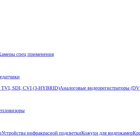
Камеры спец применения
едатчики
 TVI, SDI, CVI (3-HYBRID)
Аналоговые видеорегистраторы (DV
епловизоры
в
Устройства инфракрасной подсветки
Кожухи для видеокамер
Кр