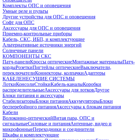
Комплекты ОПС и оповещения
Умные реле и пульты
Другие устройства для ОПС и оповещения
Софт для ОПС
Аксессуары для ОПС и оповещения
Приемно-контрольные приборы
Кабель, СКС, ИБП, и комплектующие
Альтернативные источники энергий
Солнечные панели
КОМПОНЕНТЫ СКС
Патч-панели
Кроссы оптические
Монтажные материалы
Патч-
корды
Розетки
Пигтейлы оптические
Выключатели,
переключатели
Коннекторы, колпачки
Адаптеры
КАБЕЛЕНЕСУЩИЕ СИСТЕМЫ
Лотки
Консоли
Стойки
Кабель-каналы
Коробки
распределительные
Аксессуары для лотков
Другое
Блоки питания и аксессуары
Стабилизаторы
Блоки питания
Аккумуляторы
Блоки
бесперебойного питания
Аксессуары к блокам питания
Кабели
Волоконно-оптический
Витая пара, ОПС и
сигнальные
Силовые и питания
Антенные, видео и
микрофонные
Переходники и соединители
Шкафы и комплектующие