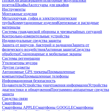
Полки
Органайзеры
Вентиляторные модули
Блоки
розеток
Шкафы
Аксессуары для шкафов
Инструменты
Монтажные изделия
Металлорукав, гофра и электротехнические
трубы
Коммутационные изделия
Крепежные и расходные
материалы
Системы гражданской обороны и чрезвычайных ситуаций
Контрольно-измерительные устройства
Индивидуальные средства защиты
Защита от вирусов, бактерий и радиации
Защита от
физического воздействия
Активная защита
Средства
обработки
Стационарные и мобильные экраны
Системы регенерации
Утилизаторы мусора
Другие гаджеты
Автономные GPS трекеры
Промышленные
компьютеры
Промышленные телефоны
Информационная безопасность
Подавители
Устройства уничтожения информации
Устройства
диагностики и обнаружения
Программно-аппаратные средства
защита
Средства связи
Смартфоны
Смартфоны APPLE
Смартфоны GOOGLE
Смартфоны