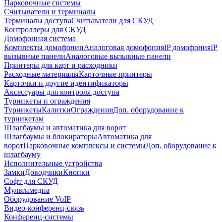
Парковочные системы
Считыватели и терминалы
Терминалы доступа
Считыватели для СКУД
Контроллеры для СКУД
Домофонная система
Комплекты домофонии
Аналоговая домофония
IP домофония
IP
вызывные панели
Аналоговые вызывные панели
Принтеры для карт и расходники
Расходные материалы
Карточные принтеры
Карточки и другие идентификаторы
Аксессуары для контроля доступа
Турникеты и ограждения
Турникеты
Калитки
Ограждения
Доп. оборудование к
турникетам
Шлагбаумы и автоматика для ворот
Шлагбаумы и блокираторы
Автоматика для
ворот
Парковочные комплексы и системы
Доп. оборудование к
шлагбауму
Исполнительные устройства
Замки
Доводчики
Кнопки
Софт для СКУД
Мультимедиа
Оборудование VoIP
Видео-конференц-связь
Конференц-системы