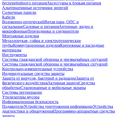
бесперебойного питания
Аксессуары к блокам питания
Альтернативные источники энергий
Солнечные панели
Кабели
Волоконно-оптический
Витая пара, ОПС и
сигнальные
Силовые и питания
Антенные, видео и
микрофонные
Переходники и соединители
Монтажные изделия
Металлорукав, гофра и электротехнические
трубы
Коммутационные изделия
Крепежные и расходные
материалы
Инструменты
Системы гражданской обороны и чрезвычайных ситуаций
Системы гражданской обороны и чрезвычайных ситуаций
Контрольно-измерительные устройства
Индивидуальные средства защиты
Защита от вирусов, бактерий и радиации
Защита от
физического воздействия
Активная защита
Средства
обработки
Стационарные и мобильные экраны
Системы регенерации
Утилизаторы мусора
Информационная безопасность
Подавители
Устройства уничтожения информации
Устройства
диагностики и обнаружения
Программно-аппаратные средства
защита