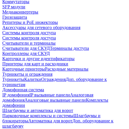
Коммутаторы
SFP модули
Медиаконвертеры
Грозозащита
Репитеры и PoE инжекторы
Аксессуары для сетевого оборудования
Системы контроля доступа
Системы контроля доступа
Считыватели и терминалы
Считыватели для СКУД
Терминалы доступа
Контроллеры для СКУД
Карточки и другие идентификаторы
Принтеры для карт и расходники
Карточные принтеры
Расходные материалы
Турникеты и ограждения
Турникеты
Калитки
Ограждения
Доп. оборудование к
турникетам
Домофонная система
IP домофония
IP вызывные панели
Аналоговая
домофония
Аналоговые вызывные панели
Комплекты
домофонии
Шлагбаумы и автоматика для ворот
Парковочные комплексы и системы
Шлагбаумы и
блокираторы
Автоматика для ворот
Доп. оборудование к
шлагбауму