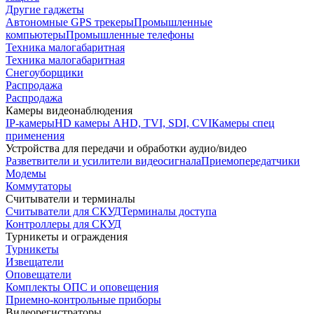
Другие гаджеты
Автономные GPS трекеры
Промышленные
компьютеры
Промышленные телефоны
Техника малогабаритная
Техника малогабаритная
Снегоуборщики
Распродажа
Распродажа
Камеры видеонаблюдения
IP-камеры
HD камеры AHD, TVI, SDI, CVI
Камеры спец
применения
Устройства для передачи и обработки аудио/видео
Разветвители и усилители видеосигнала
Приемопередатчики
Модемы
Коммутаторы
Считыватели и терминалы
Считыватели для СКУД
Терминалы доступа
Контроллеры для СКУД
Турникеты и ограждения
Турникеты
Извещатели
Оповещатели
Комплекты ОПС и оповещения
Приемно-контрольные приборы
Видеорегистраторы