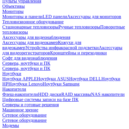
Пульты управления
Объективы
Мониторы
Мониторы и панели
LED панели
Аксессуары для мониторов
Тепловизионное оборудование
Стационарные тепловизоры
Ручные тепловизоры
Поворотные
тепловизоры
Аксессуары для видеонаблюдения
Аксессуары для видеокамер
Кожухи для
видеокамер
Устройства инфракрасной подсветки
Аксессуары
для видеорегистраторов
Кронштейны и переходники
Софт для видеонаблюдения
Сервера, ноутбуки и ПК
Сервера, ноутбуки и ПК
Ноутбуки
Ноутбуки APPLE
Ноутбуки ASUS
Ноутбуки DELL
Ноутбуки
HP
Ноутбуки Lenovo
Ноутбуки Samsung
Накопители
Флеш-накопители
HDD диски
RAID массивы
NAS накопители
Цифровые системы записи на базе ПК
Серверы и готовые решения
Машинное зрение
Сетевое оборудование
Сетевое оборудование
Модемы