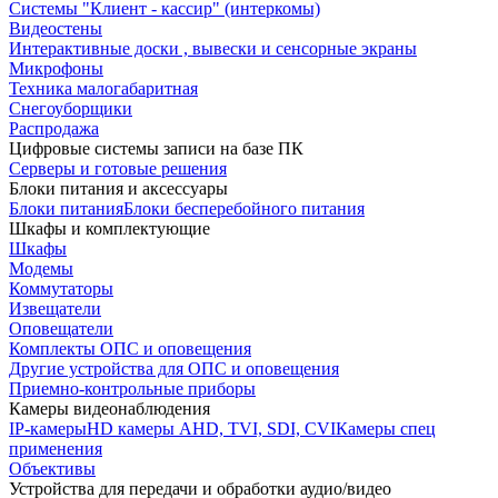
Системы "Клиент - кассир" (интеркомы)
Видеостены
Интерактивные доски , вывески и сенсорные экраны
Микрофоны
Техника малогабаритная
Снегоуборщики
Распродажа
Цифровые системы записи на базе ПК
Серверы и готовые решения
Блоки питания и аксессуары
Блоки питания
Блоки бесперебойного питания
Шкафы и комплектующие
Шкафы
Модемы
Коммутаторы
Извещатели
Оповещатели
Комплекты ОПС и оповещения
Другие устройства для ОПС и оповещения
Приемно-контрольные приборы
Камеры видеонаблюдения
IP-камеры
HD камеры AHD, TVI, SDI, CVI
Камеры спец
применения
Объективы
Устройства для передачи и обработки аудио/видео