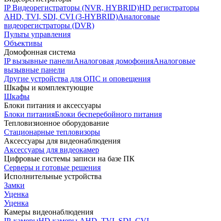
IP Видеорегистраторы (NVR, HYBRID)
HD регистраторы
AHD, TVI, SDI, CVI (3-HYBRID)
Аналоговые
видеорегистраторы (DVR)
Пульты управления
Объективы
Домофонная система
IP вызывные панели
Аналоговая домофония
Аналоговые
вызывные панели
Другие устройства для ОПС и оповещения
Шкафы и комплектующие
Шкафы
Блоки питания и аксессуары
Блоки питания
Блоки бесперебойного питания
Тепловизионное оборудование
Стационарные тепловизоры
Аксессуары для видеонаблюдения
Аксессуары для видеокамер
Цифровые системы записи на базе ПК
Серверы и готовые решения
Исполнительные устройства
Замки
Уценка
Уценка
Камеры видеонаблюдения
IP-камеры
HD камеры AHD, TVI, SDI, CVI