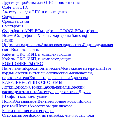
Другие устройства для ОПС и оповещения
Софт для ОПС
Аксессуары для ОПС и оповещения
Средства связи
Средства связи
Смартфоны
Смартфоны APPLE
Смартфоны GOOGLE
Смартфоны
Huawei
Смартфоны Xiaomi
Смартфоны Samsung
Рации
Цифровая радиосвязь
Аналоговая радиосвязь
Индивидуальная
связь
Волновая связь
Кабель, СКС, ИБП, и комплектующие
Кабель, СКС, ИБП, и комплектующие
КОМПОНЕНТЫ СКС
Патч-панели
Кроссы оптические
Монтажные материалы
Патч-
корды
Розетки
Пигтейлы оптические
Выключатели,
переключатели
Коннекторы, колпачки
Адаптеры
КАБЕЛЕНЕСУЩИЕ СИСТЕМЫ
Лотки
Консоли
Стойки
Кабель-каналы
Коробки
распределительные
Аксессуары для лотков
Другое
Шкафы и комплектующие
Полки
Органайзеры
Вентиляторные модули
Блоки
розеток
Шкафы
Аксессуары для шкафов
Блоки питания и аксессуары
Стабилизаторы
Блоки питания
Аккумуляторы
Блоки