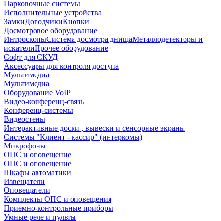
Парковочные системы
Исполнительные устройства
Замки
Доводчики
Кнопки
Досмотровое оборудование
Интроскопы
Система досмотра днища
Металлодетекторы и
искатели
Прочее оборудование
Софт для СКУД
Аксессуары для контроля доступа
Мультимедиа
Мультимедиа
Оборудование VoIP
Видео-конференц-связь
Конференц-системы
Видеостены
Интерактивные доски , вывески и сенсорные экраны
Системы "Клиент - кассир" (интеркомы)
Микрофоны
ОПС и оповещение
ОПС и оповещение
Шкафы автоматики
Извещатели
Оповещатели
Комплекты ОПС и оповещения
Приемно-контрольные приборы
Умные реле и пульты