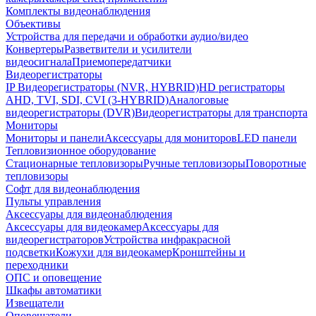
Комплекты видеонаблюдения
Объективы
Устройства для передачи и обработки аудио/видео
Конвертеры
Разветвители и усилители
видеосигнала
Приемопередатчики
Видеорегистраторы
IP Видеорегистраторы (NVR, HYBRID)
HD регистраторы
AHD, TVI, SDI, CVI (3-HYBRID)
Аналоговые
видеорегистраторы (DVR)
Видеорегистраторы для транспорта
Мониторы
Мониторы и панели
Аксессуары для мониторов
LED панели
Тепловизионное оборудование
Стационарные тепловизоры
Ручные тепловизоры
Поворотные
тепловизоры
Софт для видеонаблюдения
Пульты управления
Аксессуары для видеонаблюдения
Аксессуары для видеокамер
Аксессуары для
видеорегистраторов
Устройства инфракрасной
подсветки
Кожухи для видеокамер
Кронштейны и
переходники
ОПС и оповещение
Шкафы автоматики
Извещатели
Оповещатели