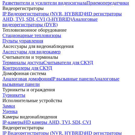
Разветвители и усилители видеосигнала
Приемопередатчики
Видеорегистраторы
IP Видеорегистраторы (NVR, HYBRID)
HD регистраторы
AHD, TVI, SDI, CVI (3-HYBRID)
Аналоговые
видеорегистраторы (DVR)
Тепловизионное оборудование
Стационарные тепловизоры
Пульты управления
Аксессуары для видеонаблюдения
Аксессуары для видеокамер
Считыватели и терминалы
Терминалы доступа
Считыватели для СКУД
Контроллеры для СКУД
Домофонная система
Аналоговая домофония
IP вызывные панели
Аналоговые
вызывные панели
Турникеты и ограждения
Турникеты
Исполнительные устройства
Замки
Уценка
Камеры видеонаблюдения
IP-камеры
HD камеры AHD, TVI, SDI, CVI
Видеорегистраторы
IP Видеорегистраторы (NVR, HYBRID)
HD регистраторы