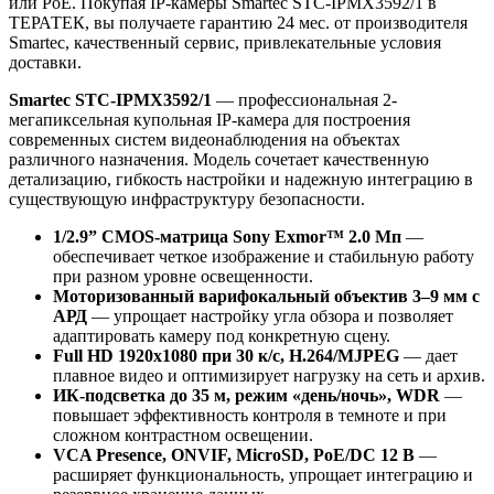
или PoE. Покупая IP-камеры Smartec STC-IPMX3592/1 в
ТЕРАТЕК, вы получаете гарантию 24 мес. от производителя
Smartec, качественный сервис, привлекательные условия
доставки.
Smartec STC-IPMX3592/1
— профессиональная 2-
мегапиксельная купольная IP-камера для построения
современных систем видеонаблюдения на объектах
различного назначения. Модель сочетает качественную
детализацию, гибкость настройки и надежную интеграцию в
существующую инфраструктуру безопасности.
1/2.9” CMOS-матрица Sony Exmor™ 2.0 Мп
—
обеспечивает четкое изображение и стабильную работу
при разном уровне освещенности.
Моторизованный варифокальный объектив 3–9 мм с
АРД
— упрощает настройку угла обзора и позволяет
адаптировать камеру под конкретную сцену.
Full HD 1920x1080 при 30 к/с, H.264/MJPEG
— дает
плавное видео и оптимизирует нагрузку на сеть и архив.
ИК-подсветка до 35 м, режим «день/ночь», WDR
—
повышает эффективность контроля в темноте и при
сложном контрастном освещении.
VCA Presence, ONVIF, MicroSD, PoE/DC 12 В
—
расширяет функциональность, упрощает интеграцию и