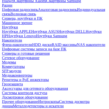
Huawei
Смартфоны Xiaomi
Смартфоны Samsung
Рации
Цифровая радиосвязь
Аналоговая радиосвязь
Индивидуальная
связь
Волновая связь
Сервера, ноутбуки и ПК
Машинное зрение
Ноутбуки
Ноутбуки APPLE
Ноутбуки ASUS
Ноутбуки DELL
Ноутбуки
HP
Ноутбуки Lenovo
Ноутбуки Samsung
Накопители
Флеш-накопители
HDD диски
RAID массивы
NAS накопители
Цифровые системы записи на базе ПК
Серверы и готовые решения
Сетевое оборудование
Модемы
Коммутаторы
SFP модули
Медиаконвертеры
Репитеры и PoE инжекторы
Грозозащита
Аксессуары для сетевого оборудования
Системы контроля доступа
Досмотровое оборудование
Прочее оборудование
Интроскопы
Система досмотра
днища
Металлодетекторы и искатели