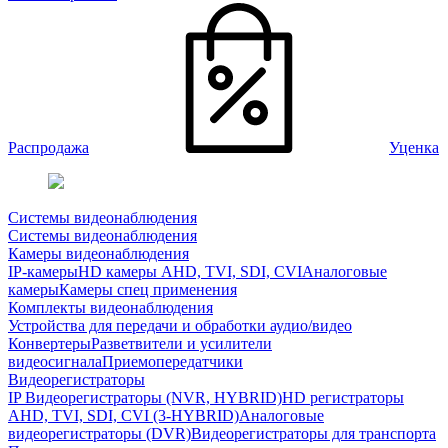
Распродажа
Уценка
Системы видеонаблюдения
Системы видеонаблюдения
Камеры видеонаблюдения
IP-камеры
HD камеры AHD, TVI, SDI, CVI
Аналоговые
камеры
Камеры спец применения
Комплекты видеонаблюдения
Устройства для передачи и обработки аудио/видео
Конвертеры
Разветвители и усилители
видеосигнала
Приемопередатчики
Видеорегистраторы
IP Видеорегистраторы (NVR, HYBRID)
HD регистраторы
AHD, TVI, SDI, CVI (3-HYBRID)
Аналоговые
видеорегистраторы (DVR)
Видеорегистраторы для транспорта