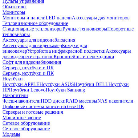
Пульты управления
Объективы
Мониторы
Мониторы и панели
LED панели
Аксессуары для мониторов
Тепловизионное оборудование
Стационарные тепловизоры
Ручные тепловизоры
Поворотные
тепловизоры
Аксессуары для видеонаблюдения
Аксессуары для видеокамер
Кожухи для
видеокамер
Устройства инфракрасной подсветки
Аксессуары
для видеорегистраторов
Кронштейны и переходники
Софт для видеонаблюдения
Сервера, ноутбуки и ПК
Сервера, ноутбуки и ПК
Ноутбуки
Ноутбуки APPLE
Ноутбуки ASUS
Ноутбуки DELL
Ноутбуки
HP
Ноутбуки Lenovo
Ноутбуки Samsung
Накопители
Флеш-накопители
HDD диски
RAID массивы
NAS накопители
Цифровые системы записи на базе ПК
Серверы и готовые решения
Машинное зрение
Сетевое оборудование
Сетевое оборудование
Модемы