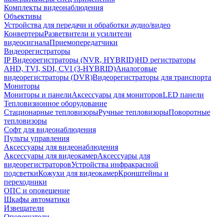
Комплекты видеонаблюдения
Объективы
Устройства для передачи и обработки аудио/видео
Конвертеры
Разветвители и усилители
видеосигнала
Приемопередатчики
Видеорегистраторы
IP Видеорегистраторы (NVR, HYBRID)
HD регистраторы
AHD, TVI, SDI, CVI (3-HYBRID)
Аналоговые
видеорегистраторы (DVR)
Видеорегистраторы для транспорта
Мониторы
Мониторы и панели
Аксессуары для мониторов
LED панели
Тепловизионное оборудование
Стационарные тепловизоры
Ручные тепловизоры
Поворотные
тепловизоры
Софт для видеонаблюдения
Пульты управления
Аксессуары для видеонаблюдения
Аксессуары для видеокамер
Аксессуары для
видеорегистраторов
Устройства инфракрасной
подсветки
Кожухи для видеокамер
Кронштейны и
переходники
ОПС и оповещение
Шкафы автоматики
Извещатели
Оповещатели