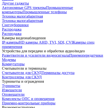
Другие гаджеты
Автономные GPS трекеры
Промышленные
компьютеры
Промышленные телефоны
Техника малогабаритная
Техника малогабаритная
Снегоуборщики
Распродажа
Распродажа
Камеры видеонаблюдения
IP-камеры
HD камеры AHD, TVI, SDI, CVI
Камеры спец
применения
Устройства для передачи и обработки аудио/видео
Разветвители и усилители видеосигнала
Приемопередатчики
Модемы
Коммутаторы
Считыватели и терминалы
Считыватели для СКУД
Терминалы доступа
Контроллеры для СКУД
Турникеты и ограждения
Турникеты
Извещатели
Оповещатели
Комплекты ОПС и оповещения
Приемно-контрольные приборы
Видеорегистраторы