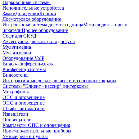
Парковочные системы
Исполнительные устройства
Замки
Доводчики
Кнопки
Досмотровое оборудование
Интроскопы
Система досмотра днища
Металлодетекторы и
искатели
Прочее оборудование
Софт для СКУД
Аксессуары для контроля доступа
Мультимедиа
Мультимедиа
Оборудование VoIP
Видео-конференц-связь
Конференц-системы
Видеостены
Интерактивные доски , вывески и сенсорные экраны
Системы "Клиент - кассир" (интеркомы)
Микрофоны
ОПС и оповещение
ОПС и оповещение
Шкафы автоматики
Извещатели
Оповещатели
Комплекты ОПС и оповещения
Приемно-контрольные приборы
Умные реле и пульты