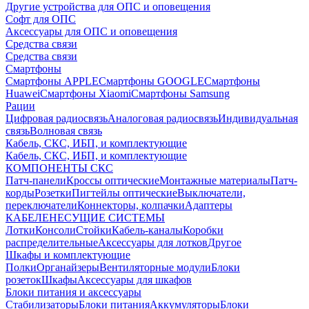
Другие устройства для ОПС и оповещения
Софт для ОПС
Аксессуары для ОПС и оповещения
Средства связи
Средства связи
Смартфоны
Смартфоны APPLE
Смартфоны GOOGLE
Смартфоны
Huawei
Смартфоны Xiaomi
Смартфоны Samsung
Рации
Цифровая радиосвязь
Аналоговая радиосвязь
Индивидуальная
связь
Волновая связь
Кабель, СКС, ИБП, и комплектующие
Кабель, СКС, ИБП, и комплектующие
КОМПОНЕНТЫ СКС
Патч-панели
Кроссы оптические
Монтажные материалы
Патч-
корды
Розетки
Пигтейлы оптические
Выключатели,
переключатели
Коннекторы, колпачки
Адаптеры
КАБЕЛЕНЕСУЩИЕ СИСТЕМЫ
Лотки
Консоли
Стойки
Кабель-каналы
Коробки
распределительные
Аксессуары для лотков
Другое
Шкафы и комплектующие
Полки
Органайзеры
Вентиляторные модули
Блоки
розеток
Шкафы
Аксессуары для шкафов
Блоки питания и аксессуары
Стабилизаторы
Блоки питания
Аккумуляторы
Блоки