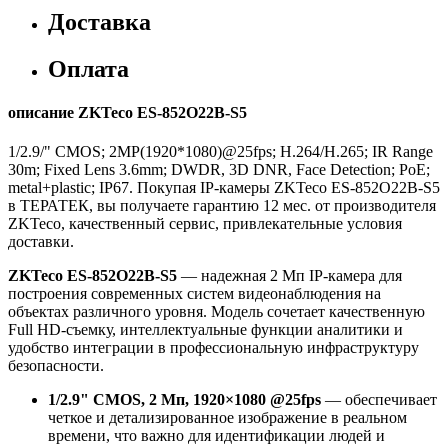
Доставка
Оплата
описание ZKTeco ES-852O22B-S5
1/2.9/" CMOS; 2MP(1920*1080)@25fps; H.264/H.265; IR Range
30m; Fixed Lens 3.6mm; DWDR, 3D DNR, Face Detection; PoE;
metal+plastic; IP67. Покупая IP-камеры ZKTeco ES-852O22B-S5
в ТЕРАТЕК, вы получаете гарантию 12 мес. от производителя
ZKTeco, качественный сервис, привлекательные условия
доставки.
ZKTeco ES-852O22B-S5
— надежная 2 Мп IP-камера для
построения современных систем видеонаблюдения на
объектах различного уровня. Модель сочетает качественную
Full HD-съемку, интеллектуальные функции аналитики и
удобство интеграции в профессиональную инфраструктуру
безопасности.
1/2.9" CMOS, 2 Мп, 1920×1080 @25fps
— обеспечивает
четкое и детализированное изображение в реальном
времени, что важно для идентификации людей и