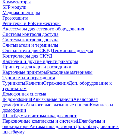
Коммутаторы
SFP модули
Медиаконвертеры
Грозозащита
Репитеры и PoE инжекторы
Аксессуары для сетевого оборудования
Системы контроля доступа
Системы контроля доступа
Считыватели и терминалы
Считыватели для СКУД
Терминалы доступа
Контроллеры для СКУД
Карточки и другие идентификаторы
Принтеры для карт и расходники
Карточные принтеры
Расходные материалы
Турникеты и ограждения
Турникеты
Калитки
Ограждения
Доп. оборудование к
турникетам
Домофонная система
IP домофония
IP вызывные панели
Аналоговая
домофония
Аналоговые вызывные панели
Комплекты
домофонии
Шлагбаумы и автоматика для ворот
Парковочные комплексы и системы
Шлагбаумы и
блокираторы
Автоматика для ворот
Доп. оборудование к
шлагбауму