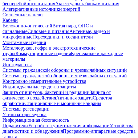
бесперебойного питания
Аксессуары к блокам питания
Альтернативные источники энергий
Солнечные панели
Кабели
Волоконно-оптический
Витая пара, ОПС и
сигнальные
Силовые и питания
Антенные, видео и
микрофонные
Переходники и соединители
Монтажные изделия
Металлорукав, гофра и электротехнические
трубы
Коммутационные изделия
Крепежные и расходные
материалы
Инструменты
Системы гражданской обороны и чрезвычайных ситуаций
Системы гражданской обороны и чрезвычайных ситуаций
Контрольно-измерительные устройства
Индивидуальные средства защиты
Защита от вирусов, бактерий и радиации
Защита от
физического воздействия
Активная защита
Средства
обработки
Стационарные и мобильные экраны
Системы регенерации
Утилизаторы мусора
Информационная безопасность
Подавители
Устройства уничтожения информации
Устройства
диагностики и обнаружения
Программно-аппаратные средства
защита