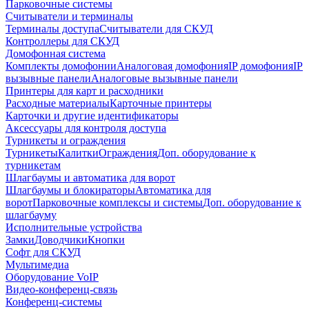
Парковочные системы
Считыватели и терминалы
Терминалы доступа
Считыватели для СКУД
Контроллеры для СКУД
Домофонная система
Комплекты домофонии
Аналоговая домофония
IP домофония
IP
вызывные панели
Аналоговые вызывные панели
Принтеры для карт и расходники
Расходные материалы
Карточные принтеры
Карточки и другие идентификаторы
Аксессуары для контроля доступа
Турникеты и ограждения
Турникеты
Калитки
Ограждения
Доп. оборудование к
турникетам
Шлагбаумы и автоматика для ворот
Шлагбаумы и блокираторы
Автоматика для
ворот
Парковочные комплексы и системы
Доп. оборудование к
шлагбауму
Исполнительные устройства
Замки
Доводчики
Кнопки
Софт для СКУД
Мультимедиа
Оборудование VoIP
Видео-конференц-связь
Конференц-системы