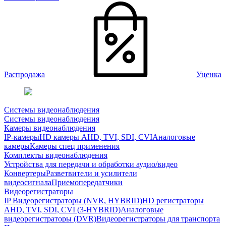
Распродажа
Уценка
Системы видеонаблюдения
Системы видеонаблюдения
Камеры видеонаблюдения
IP-камеры
HD камеры AHD, TVI, SDI, CVI
Аналоговые
камеры
Камеры спец применения
Комплекты видеонаблюдения
Устройства для передачи и обработки аудио/видео
Конвертеры
Разветвители и усилители
видеосигнала
Приемопередатчики
Видеорегистраторы
IP Видеорегистраторы (NVR, HYBRID)
HD регистраторы
AHD, TVI, SDI, CVI (3-HYBRID)
Аналоговые
видеорегистраторы (DVR)
Видеорегистраторы для транспорта