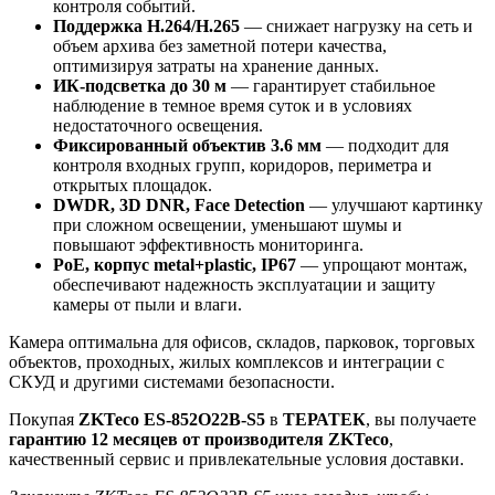
контроля событий.
Поддержка H.264/H.265
— снижает нагрузку на сеть и
объем архива без заметной потери качества,
оптимизируя затраты на хранение данных.
ИК-подсветка до 30 м
— гарантирует стабильное
наблюдение в темное время суток и в условиях
недостаточного освещения.
Фиксированный объектив 3.6 мм
— подходит для
контроля входных групп, коридоров, периметра и
открытых площадок.
DWDR, 3D DNR, Face Detection
— улучшают картинку
при сложном освещении, уменьшают шумы и
повышают эффективность мониторинга.
PoE, корпус metal+plastic, IP67
— упрощают монтаж,
обеспечивают надежность эксплуатации и защиту
камеры от пыли и влаги.
Камера оптимальна для офисов, складов, парковок, торговых
объектов, проходных, жилых комплексов и интеграции с
СКУД и другими системами безопасности.
Покупая
ZKTeco ES-852O22B-S5
в
ТЕРАТЕК
, вы получаете
гарантию 12 месяцев от производителя ZKTeco
,
качественный сервис и привлекательные условия доставки.