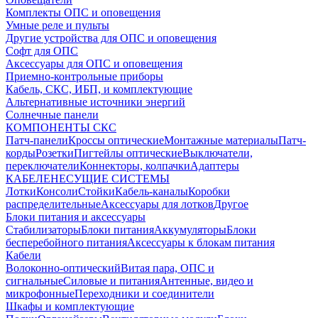
Комплекты ОПС и оповещения
Умные реле и пульты
Другие устройства для ОПС и оповещения
Софт для ОПС
Аксессуары для ОПС и оповещения
Приемно-контрольные приборы
Кабель, СКС, ИБП, и комплектующие
Альтернативные источники энергий
Солнечные панели
КОМПОНЕНТЫ СКС
Патч-панели
Кроссы оптические
Монтажные материалы
Патч-
корды
Розетки
Пигтейлы оптические
Выключатели,
переключатели
Коннекторы, колпачки
Адаптеры
КАБЕЛЕНЕСУЩИЕ СИСТЕМЫ
Лотки
Консоли
Стойки
Кабель-каналы
Коробки
распределительные
Аксессуары для лотков
Другое
Блоки питания и аксессуары
Стабилизаторы
Блоки питания
Аккумуляторы
Блоки
бесперебойного питания
Аксессуары к блокам питания
Кабели
Волоконно-оптический
Витая пара, ОПС и
сигнальные
Силовые и питания
Антенные, видео и
микрофонные
Переходники и соединители
Шкафы и комплектующие