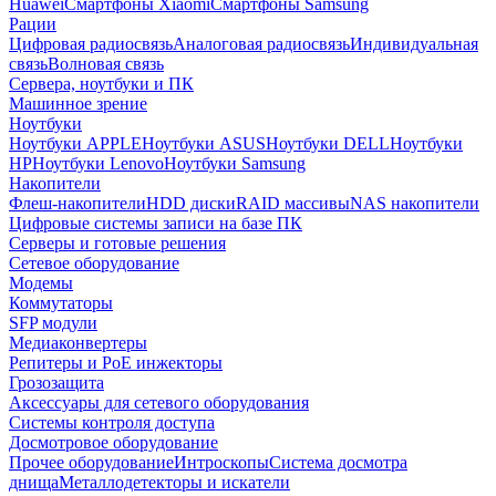
Huawei
Смартфоны Xiaomi
Смартфоны Samsung
Рации
Цифровая радиосвязь
Аналоговая радиосвязь
Индивидуальная
связь
Волновая связь
Сервера, ноутбуки и ПК
Машинное зрение
Ноутбуки
Ноутбуки APPLE
Ноутбуки ASUS
Ноутбуки DELL
Ноутбуки
HP
Ноутбуки Lenovo
Ноутбуки Samsung
Накопители
Флеш-накопители
HDD диски
RAID массивы
NAS накопители
Цифровые системы записи на базе ПК
Серверы и готовые решения
Сетевое оборудование
Модемы
Коммутаторы
SFP модули
Медиаконвертеры
Репитеры и PoE инжекторы
Грозозащита
Аксессуары для сетевого оборудования
Системы контроля доступа
Досмотровое оборудование
Прочее оборудование
Интроскопы
Система досмотра
днища
Металлодетекторы и искатели