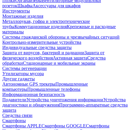
Полки
Органайзеры
Вентиляторные модули
Блоки
розеток
Шкафы
Аксессуары для шкафов
Инструменты
Монтажные изделия
Металлорукав, гофра и электротехнические
трубы
Коммутационные изделия
Крепежные и расходные
материалы
Системы гражданской обороны и чрезвычайных ситуаций
Контрольно-измерительные устройства
Индивидуальные средства защиты
Защита от вирусов, бактерий и радиации
Защита от
физического воздействия
Активная защита
Средства
обработки
Стационарные и мобильные экраны
Системы регенерации
Утилизаторы мусора
Другие гаджеты
Автономные GPS трекеры
Промышленные
компьютеры
Промышленные телефоны
Информационная безопасность
Подавители
Устройства уничтожения информации
Устройства
диагностики и обнаружения
Программно-аппаратные средства
защита
Средства связи
Смартфоны
Смартфоны APPLE
Смартфоны GOOGLE
Смартфоны