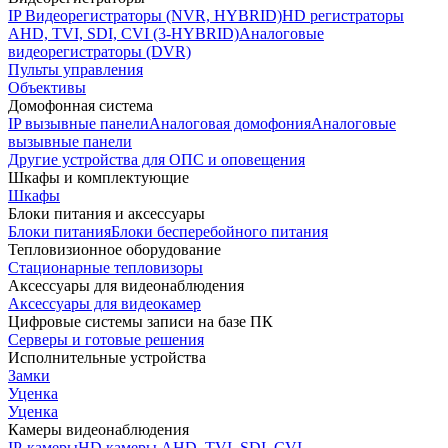
IP Видеорегистраторы (NVR, HYBRID)
HD регистраторы
AHD, TVI, SDI, CVI (3-HYBRID)
Аналоговые
видеорегистраторы (DVR)
Пульты управления
Объективы
Домофонная система
IP вызывные панели
Аналоговая домофония
Аналоговые
вызывные панели
Другие устройства для ОПС и оповещения
Шкафы и комплектующие
Шкафы
Блоки питания и аксессуары
Блоки питания
Блоки бесперебойного питания
Тепловизионное оборудование
Стационарные тепловизоры
Аксессуары для видеонаблюдения
Аксессуары для видеокамер
Цифровые системы записи на базе ПК
Серверы и готовые решения
Исполнительные устройства
Замки
Уценка
Уценка
Камеры видеонаблюдения
IP-камеры
HD камеры AHD, TVI, SDI, CVI