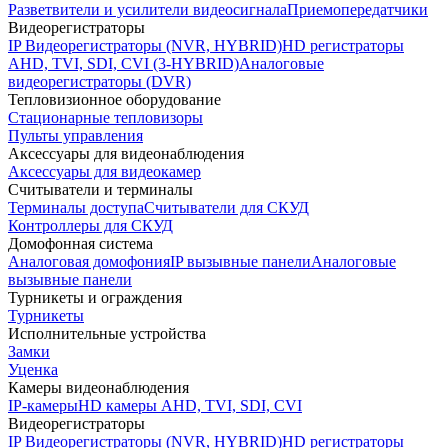
Разветвители и усилители видеосигнала
Приемопередатчики
Видеорегистраторы
IP Видеорегистраторы (NVR, HYBRID)
HD регистраторы
AHD, TVI, SDI, CVI (3-HYBRID)
Аналоговые
видеорегистраторы (DVR)
Тепловизионное оборудование
Стационарные тепловизоры
Пульты управления
Аксессуары для видеонаблюдения
Аксессуары для видеокамер
Считыватели и терминалы
Терминалы доступа
Считыватели для СКУД
Контроллеры для СКУД
Домофонная система
Аналоговая домофония
IP вызывные панели
Аналоговые
вызывные панели
Турникеты и ограждения
Турникеты
Исполнительные устройства
Замки
Уценка
Камеры видеонаблюдения
IP-камеры
HD камеры AHD, TVI, SDI, CVI
Видеорегистраторы
IP Видеорегистраторы (NVR, HYBRID)
HD регистраторы