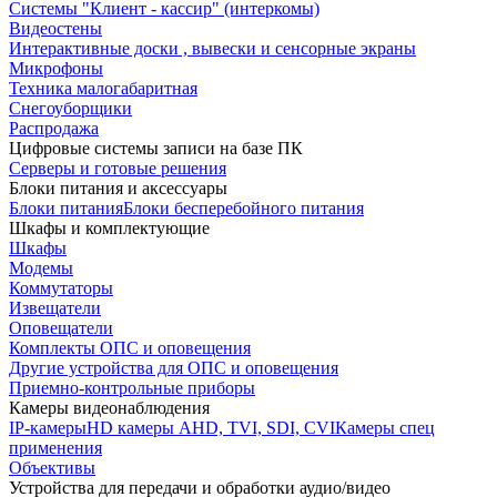
Системы "Клиент - кассир" (интеркомы)
Видеостены
Интерактивные доски , вывески и сенсорные экраны
Микрофоны
Техника малогабаритная
Снегоуборщики
Распродажа
Цифровые системы записи на базе ПК
Серверы и готовые решения
Блоки питания и аксессуары
Блоки питания
Блоки бесперебойного питания
Шкафы и комплектующие
Шкафы
Модемы
Коммутаторы
Извещатели
Оповещатели
Комплекты ОПС и оповещения
Другие устройства для ОПС и оповещения
Приемно-контрольные приборы
Камеры видеонаблюдения
IP-камеры
HD камеры AHD, TVI, SDI, CVI
Камеры спец
применения
Объективы
Устройства для передачи и обработки аудио/видео