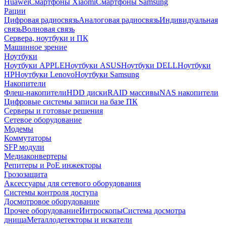
Huawei
Смартфоны Xiaomi
Смартфоны Samsung
Рации
Цифровая радиосвязь
Аналоговая радиосвязь
Индивидуальная
связь
Волновая связь
Сервера, ноутбуки и ПК
Машинное зрение
Ноутбуки
Ноутбуки APPLE
Ноутбуки ASUS
Ноутбуки DELL
Ноутбуки
HP
Ноутбуки Lenovo
Ноутбуки Samsung
Накопители
Флеш-накопители
HDD диски
RAID массивы
NAS накопители
Цифровые системы записи на базе ПК
Серверы и готовые решения
Сетевое оборудование
Модемы
Коммутаторы
SFP модули
Медиаконвертеры
Репитеры и PoE инжекторы
Грозозащита
Аксессуары для сетевого оборудования
Системы контроля доступа
Досмотровое оборудование
Прочее оборудование
Интроскопы
Система досмотра
днища
Металлодетекторы и искатели