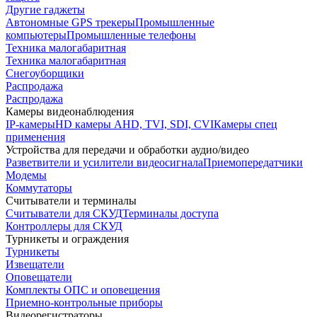
Другие гаджеты
Автономные GPS трекеры
Промышленные
компьютеры
Промышленные телефоны
Техника малогабаритная
Техника малогабаритная
Снегоуборщики
Распродажа
Распродажа
Камеры видеонаблюдения
IP-камеры
HD камеры AHD, TVI, SDI, CVI
Камеры спец
применения
Устройства для передачи и обработки аудио/видео
Разветвители и усилители видеосигнала
Приемопередатчики
Модемы
Коммутаторы
Считыватели и терминалы
Считыватели для СКУД
Терминалы доступа
Контроллеры для СКУД
Турникеты и ограждения
Турникеты
Извещатели
Оповещатели
Комплекты ОПС и оповещения
Приемно-контрольные приборы
Видеорегистраторы