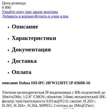
Цена розница:
6 890
Узнайте цену при заказе монтажа
Добавить в корзину
Купить в один клик
Описание
Характеристики
Документация
Доставка
Оплата
описание Dahua DH-IPC-HFW1230TC1P-0360B-S6
Уличная цилиндрическая IP-видеокамера с ИК-подсветкой до
30м/r/n2Мп; 1/2.8” CMOS; объектив 3.6мм; механический ИК-
фильтр; чувствительность 0.01лк@F2.0; сжатие: H.265+,
H.265, H.264+, H.264, MJPEG; 2 потока до 2Мп@25к/с;