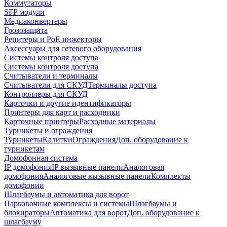
Коммутаторы
SFP модули
Медиаконвертеры
Грозозащита
Репитеры и PoE инжекторы
Аксессуары для сетевого оборудования
Системы контроля доступа
Системы контроля доступа
Считыватели и терминалы
Считыватели для СКУД
Терминалы доступа
Контроллеры для СКУД
Карточки и другие идентификаторы
Принтеры для карт и расходники
Карточные принтеры
Расходные материалы
Турникеты и ограждения
Турникеты
Калитки
Ограждения
Доп. оборудование к
турникетам
Домофонная система
IP домофония
IP вызывные панели
Аналоговая
домофония
Аналоговые вызывные панели
Комплекты
домофонии
Шлагбаумы и автоматика для ворот
Парковочные комплексы и системы
Шлагбаумы и
блокираторы
Автоматика для ворот
Доп. оборудование к
шлагбауму