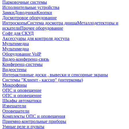
Парковочные системы
Исполнительные устройства
Замки
Доводчики
Кнопки
Досмотровое оборудование
Интроскопы
Система досмотра днища
Металлодетекторы и
искатели
Прочее оборудование
Софт для СКУД
Аксессуары для контроля доступа
Мультимедиа
Мультимедиа
Оборудование VoIP
Видео-конференц-связь
Конференц-системы
Видеостены
Интерактивные доски , вывески и сенсорные экраны
Системы "Клиент - кассир" (интеркомы)
Микрофоны
ОПС и оповещение
ОПС и оповещение
Шкафы автоматики
Извещатели
Оповещатели
Комплекты ОПС и оповещения
Приемно-контрольные приборы
Умные реле и пульты