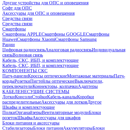
Другие устройства для ОПС и оповещения
Софт для ОПС
Аксессуары для ОПС и оповещения
Средства связи
Средства связи
Смартфоны
Смартфоны APPLE
Смартфоны GOOGLE
Смартфоны
Huawei
Смартфоны Xiaomi
Смартфоны Samsung
Рации
Цифровая радиосвязь
Аналоговая радиосвязь
Индивидуальная
связь
Волновая связь
Кабель, СКС, ИБП, и комплектующие
Кабель, СКС, ИБП, и комплектующие
КОМПОНЕНТЫ СКС
Патч-панели
Кроссы оптические
Монтажные материалы
Патч-
корды
Розетки
Пигтейлы оптические
Выключатели,
переключатели
Коннекторы, колпачки
Адаптеры
КАБЕЛЕНЕСУЩИЕ СИСТЕМЫ
Лотки
Консоли
Стойки
Кабель-каналы
Коробки
распределительные
Аксессуары для лотков
Другое
Шкафы и комплектующие
Полки
Органайзеры
Вентиляторные модули
Блоки
розеток
Шкафы
Аксессуары для шкафов
Блоки питания и аксессуары
Стабилизаторы
Блоки питания
Аккумуляторы
Блоки