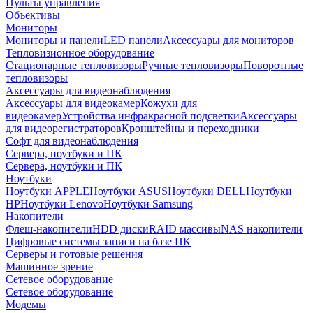
Пульты управления
Объективы
Мониторы
Мониторы и панели
LED панели
Аксессуары для мониторов
Тепловизионное оборудование
Стационарные тепловизоры
Ручные тепловизоры
Поворотные
тепловизоры
Аксессуары для видеонаблюдения
Аксессуары для видеокамер
Кожухи для
видеокамер
Устройства инфракрасной подсветки
Аксессуары
для видеорегистраторов
Кронштейны и переходники
Софт для видеонаблюдения
Сервера, ноутбуки и ПК
Сервера, ноутбуки и ПК
Ноутбуки
Ноутбуки APPLE
Ноутбуки ASUS
Ноутбуки DELL
Ноутбуки
HP
Ноутбуки Lenovo
Ноутбуки Samsung
Накопители
Флеш-накопители
HDD диски
RAID массивы
NAS накопители
Цифровые системы записи на базе ПК
Серверы и готовые решения
Машинное зрение
Сетевое оборудование
Сетевое оборудование
Модемы