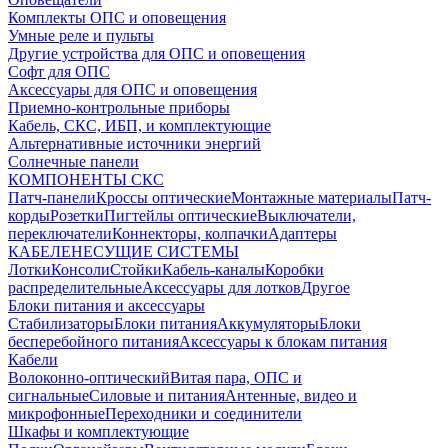
Комплекты ОПС и оповещения
Умные реле и пульты
Другие устройства для ОПС и оповещения
Софт для ОПС
Аксессуары для ОПС и оповещения
Приемно-контрольные приборы
Кабель, СКС, ИБП, и комплектующие
Альтернативные источники энергий
Солнечные панели
КОМПОНЕНТЫ СКС
Патч-панели
Кроссы оптические
Монтажные материалы
Патч-
корды
Розетки
Пигтейлы оптические
Выключатели,
переключатели
Коннекторы, колпачки
Адаптеры
КАБЕЛЕНЕСУЩИЕ СИСТЕМЫ
Лотки
Консоли
Стойки
Кабель-каналы
Коробки
распределительные
Аксессуары для лотков
Другое
Блоки питания и аксессуары
Стабилизаторы
Блоки питания
Аккумуляторы
Блоки
бесперебойного питания
Аксессуары к блокам питания
Кабели
Волоконно-оптический
Витая пара, ОПС и
сигнальные
Силовые и питания
Антенные, видео и
микрофонные
Переходники и соединители
Шкафы и комплектующие