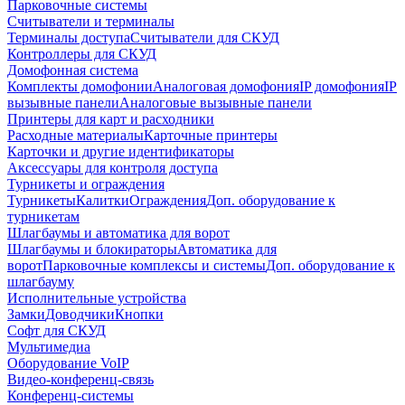
Парковочные системы
Считыватели и терминалы
Терминалы доступа
Считыватели для СКУД
Контроллеры для СКУД
Домофонная система
Комплекты домофонии
Аналоговая домофония
IP домофония
IP
вызывные панели
Аналоговые вызывные панели
Принтеры для карт и расходники
Расходные материалы
Карточные принтеры
Карточки и другие идентификаторы
Аксессуары для контроля доступа
Турникеты и ограждения
Турникеты
Калитки
Ограждения
Доп. оборудование к
турникетам
Шлагбаумы и автоматика для ворот
Шлагбаумы и блокираторы
Автоматика для
ворот
Парковочные комплексы и системы
Доп. оборудование к
шлагбауму
Исполнительные устройства
Замки
Доводчики
Кнопки
Софт для СКУД
Мультимедиа
Оборудование VoIP
Видео-конференц-связь
Конференц-системы