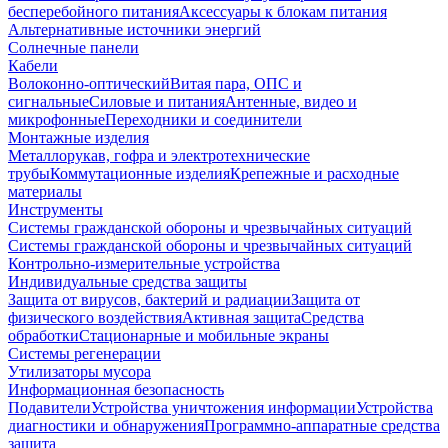
бесперебойного питания
Аксессуары к блокам питания
Альтернативные источники энергий
Солнечные панели
Кабели
Волоконно-оптический
Витая пара, ОПС и
сигнальные
Силовые и питания
Антенные, видео и
микрофонные
Переходники и соединители
Монтажные изделия
Металлорукав, гофра и электротехнические
трубы
Коммутационные изделия
Крепежные и расходные
материалы
Инструменты
Системы гражданской обороны и чрезвычайных ситуаций
Системы гражданской обороны и чрезвычайных ситуаций
Контрольно-измерительные устройства
Индивидуальные средства защиты
Защита от вирусов, бактерий и радиации
Защита от
физического воздействия
Активная защита
Средства
обработки
Стационарные и мобильные экраны
Системы регенерации
Утилизаторы мусора
Информационная безопасность
Подавители
Устройства уничтожения информации
Устройства
диагностики и обнаружения
Программно-аппаратные средства
защита