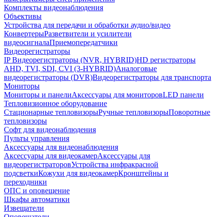
Комплекты видеонаблюдения
Объективы
Устройства для передачи и обработки аудио/видео
Конвертеры
Разветвители и усилители
видеосигнала
Приемопередатчики
Видеорегистраторы
IP Видеорегистраторы (NVR, HYBRID)
HD регистраторы
AHD, TVI, SDI, CVI (3-HYBRID)
Аналоговые
видеорегистраторы (DVR)
Видеорегистраторы для транспорта
Мониторы
Мониторы и панели
Аксессуары для мониторов
LED панели
Тепловизионное оборудование
Стационарные тепловизоры
Ручные тепловизоры
Поворотные
тепловизоры
Софт для видеонаблюдения
Пульты управления
Аксессуары для видеонаблюдения
Аксессуары для видеокамер
Аксессуары для
видеорегистраторов
Устройства инфракрасной
подсветки
Кожухи для видеокамер
Кронштейны и
переходники
ОПС и оповещение
Шкафы автоматики
Извещатели
Оповещатели