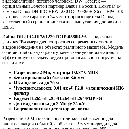
видеоаналитика: детектор человека; DW. Тератек —
официальный Золотой партнер Dahua в России. Покупая IP-
камеры Dahua DH-IPC-HFW1230TC1P-0360B-S6 в ТЕРАТЕК,
вы получаете гарантию 24 мес. от производителя Dahua,
качественный сервис, привлекательные условия доставки и
цены.
Dahua DH-IPC-HFW1230TC1P-0360B-S6
— надежная
уличная IP-камера для построения современных систем
видеонаблюдения на объектах различного масштаба. Модель
сочетает стабильную работу, качественную детализацию и
эффективную передачу видео при оптимальной нагрузке на
сеть и архив.
Разрешение 2 Мп, матрица 1/2.8” CMOS
Фиксированный объектив 3.6 мм
ИК-подсветка до 30 м
Чувствительность 0.01 лк @ F2.0, механический ИК-
фильтр
Кодеки H.265+/H.265/H.264+/H.264/MJPEG
Два видеопотока до 2 Мп @ 25 к/с
Видеоаналитика: детектор человека
Разрешение 2 Мп обеспечивает четкое изображение для
идентификации событий, а объектив 3.6 мм подходит для
контроля входных групп, периметра и парковок. ИК-