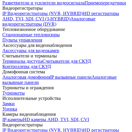
Разветвители и усилители видеосигнала
Приемопередатчики
Видеорегистраторы
IP Видеорегистраторы (NVR, HYBRID)
HD регистраторы
AHD, TVI, SDI, CVI (3-HYBRID)
Аналоговые
видеорегистраторы (DVR)
Тепловизионное оборудование
Стационарные тепловизоры
Пульты управления
Аксессуары для видеонаблюдения
Аксессуары для видеокамер
Считыватели и терминалы
Терминалы доступа
Считыватели для СКУД
Контроллеры для СКУД
Домофонная система
Аналоговая домофония
IP вызывные панели
Аналоговые
вызывные панели
Турникеты и ограждения
Турникеты
Исполнительные устройства
Замки
Уценка
Камеры видеонаблюдения
IP-камеры
HD камеры AHD, TVI, SDI, CVI
Видеорегистраторы
IP Видеорегистраторы (NVR, HYBRID)
HD регистраторы