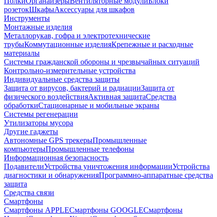
Полки
Органайзеры
Вентиляторные модули
Блоки
розеток
Шкафы
Аксессуары для шкафов
Инструменты
Монтажные изделия
Металлорукав, гофра и электротехнические
трубы
Коммутационные изделия
Крепежные и расходные
материалы
Системы гражданской обороны и чрезвычайных ситуаций
Контрольно-измерительные устройства
Индивидуальные средства защиты
Защита от вирусов, бактерий и радиации
Защита от
физического воздействия
Активная защита
Средства
обработки
Стационарные и мобильные экраны
Системы регенерации
Утилизаторы мусора
Другие гаджеты
Автономные GPS трекеры
Промышленные
компьютеры
Промышленные телефоны
Информационная безопасность
Подавители
Устройства уничтожения информации
Устройства
диагностики и обнаружения
Программно-аппаратные средства
защита
Средства связи
Смартфоны
Смартфоны APPLE
Смартфоны GOOGLE
Смартфоны