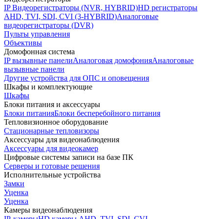
IP Видеорегистраторы (NVR, HYBRID)
HD регистраторы
AHD, TVI, SDI, CVI (3-HYBRID)
Аналоговые
видеорегистраторы (DVR)
Пульты управления
Объективы
Домофонная система
IP вызывные панели
Аналоговая домофония
Аналоговые
вызывные панели
Другие устройства для ОПС и оповещения
Шкафы и комплектующие
Шкафы
Блоки питания и аксессуары
Блоки питания
Блоки бесперебойного питания
Тепловизионное оборудование
Стационарные тепловизоры
Аксессуары для видеонаблюдения
Аксессуары для видеокамер
Цифровые системы записи на базе ПК
Серверы и готовые решения
Исполнительные устройства
Замки
Уценка
Уценка
Камеры видеонаблюдения
IP-камеры
HD камеры AHD, TVI, SDI, CVI