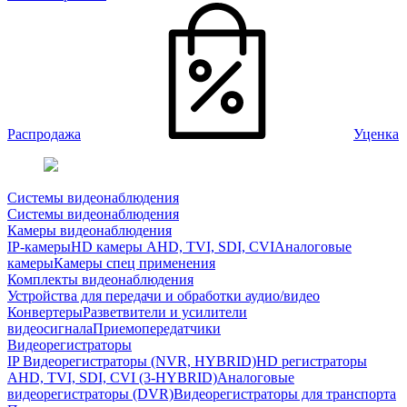
Распродажа
Уценка
Системы видеонаблюдения
Системы видеонаблюдения
Камеры видеонаблюдения
IP-камеры
HD камеры AHD, TVI, SDI, CVI
Аналоговые
камеры
Камеры спец применения
Комплекты видеонаблюдения
Устройства для передачи и обработки аудио/видео
Конвертеры
Разветвители и усилители
видеосигнала
Приемопередатчики
Видеорегистраторы
IP Видеорегистраторы (NVR, HYBRID)
HD регистраторы
AHD, TVI, SDI, CVI (3-HYBRID)
Аналоговые
видеорегистраторы (DVR)
Видеорегистраторы для транспорта