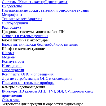
Системы "Клиент - кассир" (интеркомы)
Видеостены
Интерактивные доски , вывески и сенсорные экраны
Микрофоны
Техника малогабаритная
Снегоуборщики
Распродажа
Цифровые системы записи на базе ПК
Серверы и готовые решения
Блоки питания и аксессуары
Блоки питания
Блоки бесперебойного питания
Шкафы и комплектующие
Шкафы
Модемы
Коммутаторы
Извещатели
Оповещатели
Комплекты ОПС и оповещения
Другие устройства для ОПС и оповещения
Приемно-контрольные приборы
Камеры видеонаблюдения
IP-камеры
HD камеры AHD, TVI, SDI, CVI
Камеры спец
применения
Объективы
Устройства для передачи и обработки аудио/видео