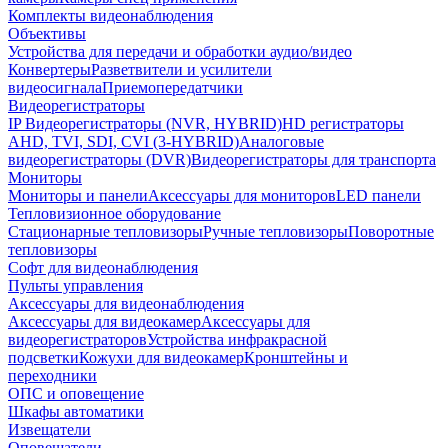
Комплекты видеонаблюдения
Объективы
Устройства для передачи и обработки аудио/видео
Конвертеры
Разветвители и усилители
видеосигнала
Приемопередатчики
Видеорегистраторы
IP Видеорегистраторы (NVR, HYBRID)
HD регистраторы
AHD, TVI, SDI, CVI (3-HYBRID)
Аналоговые
видеорегистраторы (DVR)
Видеорегистраторы для транспорта
Мониторы
Мониторы и панели
Аксессуары для мониторов
LED панели
Тепловизионное оборудование
Стационарные тепловизоры
Ручные тепловизоры
Поворотные
тепловизоры
Софт для видеонаблюдения
Пульты управления
Аксессуары для видеонаблюдения
Аксессуары для видеокамер
Аксессуары для
видеорегистраторов
Устройства инфракрасной
подсветки
Кожухи для видеокамер
Кронштейны и
переходники
ОПС и оповещение
Шкафы автоматики
Извещатели
Оповещатели