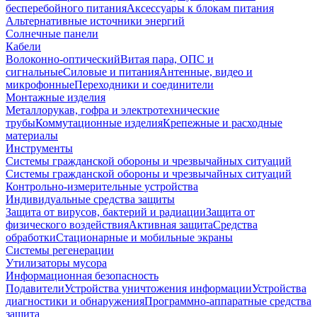
бесперебойного питания
Аксессуары к блокам питания
Альтернативные источники энергий
Солнечные панели
Кабели
Волоконно-оптический
Витая пара, ОПС и
сигнальные
Силовые и питания
Антенные, видео и
микрофонные
Переходники и соединители
Монтажные изделия
Металлорукав, гофра и электротехнические
трубы
Коммутационные изделия
Крепежные и расходные
материалы
Инструменты
Системы гражданской обороны и чрезвычайных ситуаций
Системы гражданской обороны и чрезвычайных ситуаций
Контрольно-измерительные устройства
Индивидуальные средства защиты
Защита от вирусов, бактерий и радиации
Защита от
физического воздействия
Активная защита
Средства
обработки
Стационарные и мобильные экраны
Системы регенерации
Утилизаторы мусора
Информационная безопасность
Подавители
Устройства уничтожения информации
Устройства
диагностики и обнаружения
Программно-аппаратные средства
защита