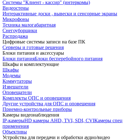
Системы "Клиент - кассир" (интеркомы)
Видеостены
Интерактивные доски , вывески и сенсорные экраны
Микрофоны
Техника малогабаритная
Снегоуборщики
Распродажа
Цифровые системы записи на базе ПК
Серверы и готовые решения
Блоки питания и аксессуары
Блоки питания
Блоки бесперебойного питания
Шкафы и комплектующие
Шкафы
Модемы
Коммутаторы
Извещатели
Оповещатели
Комплекты ОПС и оповещения
Другие устройства для ОПС и оповещения
Приемно-контрольные приборы
Камеры видеонаблюдения
IP-камеры
HD камеры AHD, TVI, SDI, CVI
Камеры спец
применения
Объективы
Устройства для передачи и обработки аудио/видео