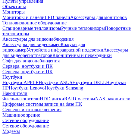
Пульты управления
Объективы
Мониторы
Мониторы и панели
LED панели
Аксессуары для мониторов
Тепловизионное оборудование
Стационарные тепловизоры
Ручные тепловизоры
Поворотные
тепловизоры
Аксессуары для видеонаблюдения
Аксессуары для видеокамер
Кожухи для
видеокамер
Устройства инфракрасной подсветки
Аксессуары
для видеорегистраторов
Кронштейны и переходники
Софт для видеонаблюдения
Сервера, ноутбуки и ПК
Сервера, ноутбуки и ПК
Ноутбуки
Ноутбуки APPLE
Ноутбуки ASUS
Ноутбуки DELL
Ноутбуки
HP
Ноутбуки Lenovo
Ноутбуки Samsung
Накопители
Флеш-накопители
HDD диски
RAID массивы
NAS накопители
Цифровые системы записи на базе ПК
Серверы и готовые решения
Машинное зрение
Сетевое оборудование
Сетевое оборудование
Модемы