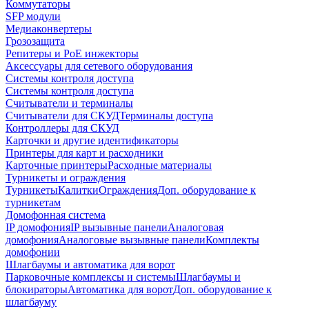
Коммутаторы
SFP модули
Медиаконвертеры
Грозозащита
Репитеры и PoE инжекторы
Аксессуары для сетевого оборудования
Системы контроля доступа
Системы контроля доступа
Считыватели и терминалы
Считыватели для СКУД
Терминалы доступа
Контроллеры для СКУД
Карточки и другие идентификаторы
Принтеры для карт и расходники
Карточные принтеры
Расходные материалы
Турникеты и ограждения
Турникеты
Калитки
Ограждения
Доп. оборудование к
турникетам
Домофонная система
IP домофония
IP вызывные панели
Аналоговая
домофония
Аналоговые вызывные панели
Комплекты
домофонии
Шлагбаумы и автоматика для ворот
Парковочные комплексы и системы
Шлагбаумы и
блокираторы
Автоматика для ворот
Доп. оборудование к
шлагбауму