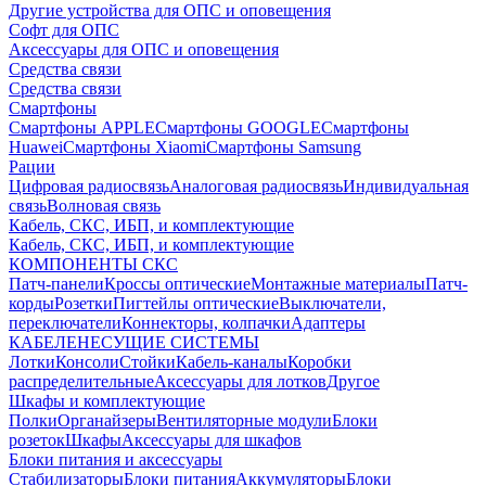
Другие устройства для ОПС и оповещения
Софт для ОПС
Аксессуары для ОПС и оповещения
Средства связи
Средства связи
Смартфоны
Смартфоны APPLE
Смартфоны GOOGLE
Смартфоны
Huawei
Смартфоны Xiaomi
Смартфоны Samsung
Рации
Цифровая радиосвязь
Аналоговая радиосвязь
Индивидуальная
связь
Волновая связь
Кабель, СКС, ИБП, и комплектующие
Кабель, СКС, ИБП, и комплектующие
КОМПОНЕНТЫ СКС
Патч-панели
Кроссы оптические
Монтажные материалы
Патч-
корды
Розетки
Пигтейлы оптические
Выключатели,
переключатели
Коннекторы, колпачки
Адаптеры
КАБЕЛЕНЕСУЩИЕ СИСТЕМЫ
Лотки
Консоли
Стойки
Кабель-каналы
Коробки
распределительные
Аксессуары для лотков
Другое
Шкафы и комплектующие
Полки
Органайзеры
Вентиляторные модули
Блоки
розеток
Шкафы
Аксессуары для шкафов
Блоки питания и аксессуары
Стабилизаторы
Блоки питания
Аккумуляторы
Блоки