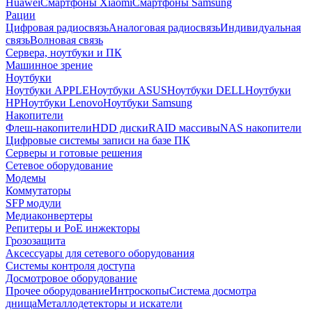
Huawei
Смартфоны Xiaomi
Смартфоны Samsung
Рации
Цифровая радиосвязь
Аналоговая радиосвязь
Индивидуальная
связь
Волновая связь
Сервера, ноутбуки и ПК
Машинное зрение
Ноутбуки
Ноутбуки APPLE
Ноутбуки ASUS
Ноутбуки DELL
Ноутбуки
HP
Ноутбуки Lenovo
Ноутбуки Samsung
Накопители
Флеш-накопители
HDD диски
RAID массивы
NAS накопители
Цифровые системы записи на базе ПК
Серверы и готовые решения
Сетевое оборудование
Модемы
Коммутаторы
SFP модули
Медиаконвертеры
Репитеры и PoE инжекторы
Грозозащита
Аксессуары для сетевого оборудования
Системы контроля доступа
Досмотровое оборудование
Прочее оборудование
Интроскопы
Система досмотра
днища
Металлодетекторы и искатели