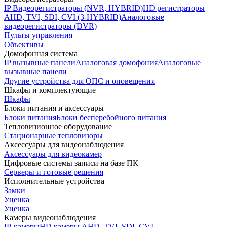
IP Видеорегистраторы (NVR, HYBRID)
HD регистраторы
AHD, TVI, SDI, CVI (3-HYBRID)
Аналоговые
видеорегистраторы (DVR)
Пульты управления
Объективы
Домофонная система
IP вызывные панели
Аналоговая домофония
Аналоговые
вызывные панели
Другие устройства для ОПС и оповещения
Шкафы и комплектующие
Шкафы
Блоки питания и аксессуары
Блоки питания
Блоки бесперебойного питания
Тепловизионное оборудование
Стационарные тепловизоры
Аксессуары для видеонаблюдения
Аксессуары для видеокамер
Цифровые системы записи на базе ПК
Серверы и готовые решения
Исполнительные устройства
Замки
Уценка
Уценка
Камеры видеонаблюдения
IP-камеры
HD камеры AHD, TVI, SDI, CVI