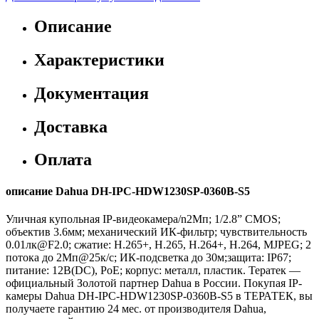
Описание
Характеристики
Документация
Доставка
Оплата
описание Dahua DH-IPC-HDW1230SP-0360B-S5
Уличная купольная IP-видеокамера/n2Мп; 1/2.8” CMOS;
объектив 3.6мм; механический ИК-фильтр; чувствительность
0.01лк@F2.0; сжатие: H.265+, H.265, H.264+, H.264, MJPEG; 2
потока до 2Мп@25к/с; ИК-подсветка до 30м;защита: IP67;
питание: 12В(DC), PoE; корпус: металл, пластик. Тератек —
официальный Золотой партнер Dahua в России. Покупая IP-
камеры Dahua DH-IPC-HDW1230SP-0360B-S5 в ТЕРАТЕК, вы
получаете гарантию 24 мес. от производителя Dahua,