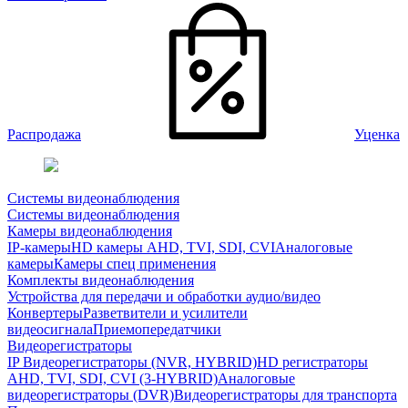
Распродажа
Уценка
Системы видеонаблюдения
Системы видеонаблюдения
Камеры видеонаблюдения
IP-камеры
HD камеры AHD, TVI, SDI, CVI
Аналоговые
камеры
Камеры спец применения
Комплекты видеонаблюдения
Устройства для передачи и обработки аудио/видео
Конвертеры
Разветвители и усилители
видеосигнала
Приемопередатчики
Видеорегистраторы
IP Видеорегистраторы (NVR, HYBRID)
HD регистраторы
AHD, TVI, SDI, CVI (3-HYBRID)
Аналоговые
видеорегистраторы (DVR)
Видеорегистраторы для транспорта