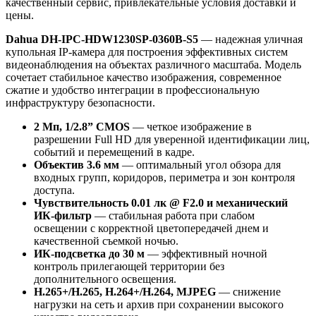
качественный сервис, привлекательные условия доставки и
цены.
Dahua DH-IPC-HDW1230SP-0360B-S5
— надежная уличная
купольная IP-камера для построения эффективных систем
видеонаблюдения на объектах различного масштаба. Модель
сочетает стабильное качество изображения, современное
сжатие и удобство интеграции в профессиональную
инфраструктуру безопасности.
2 Мп, 1/2.8” CMOS
— четкое изображение в
разрешении Full HD для уверенной идентификации лиц,
событий и перемещений в кадре.
Объектив 3.6 мм
— оптимальный угол обзора для
входных групп, коридоров, периметра и зон контроля
доступа.
Чувствительность 0.01 лк @ F2.0 и механический
ИК-фильтр
— стабильная работа при слабом
освещении с корректной цветопередачей днем и
качественной съемкой ночью.
ИК-подсветка до 30 м
— эффективный ночной
контроль прилегающей территории без
дополнительного освещения.
H.265+/H.265, H.264+/H.264, MJPEG
— снижение
нагрузки на сеть и архив при сохранении высокого