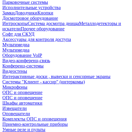
Парковочные системы
Исполнительные устройства
Замки
Доводчики
Кнопки
Досмотровое оборудование
Интроскопы
Система досмотра днища
Металлодетекторы и
искатели
Прочее оборудование
Софт для СКУД
Аксессуары для контроля доступа
Мультимедиа
Мультимедиа
Оборудование VoIP
Видео-конференц-связь
Конференц-системы
Видеостены
Интерактивные доски , вывески и сенсорные экраны
Системы "Клиент - кассир" (интеркомы)
Микрофоны
ОПС и оповещение
ОПС и оповещение
Шкафы автоматики
Извещатели
Оповещатели
Комплекты ОПС и оповещения
Приемно-контрольные приборы
Умные реле и пульты