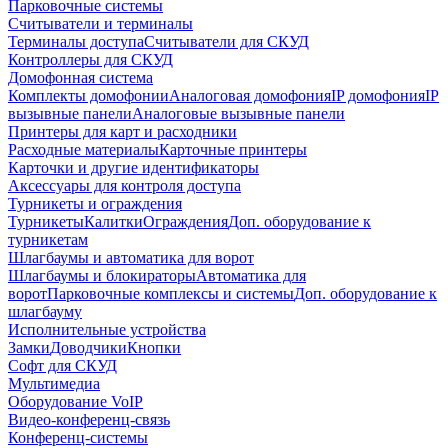
Парковочные системы
Считыватели и терминалы
Терминалы доступа
Считыватели для СКУД
Контроллеры для СКУД
Домофонная система
Комплекты домофонии
Аналоговая домофония
IP домофония
IP
вызывные панели
Аналоговые вызывные панели
Принтеры для карт и расходники
Расходные материалы
Карточные принтеры
Карточки и другие идентификаторы
Аксессуары для контроля доступа
Турникеты и ограждения
Турникеты
Калитки
Ограждения
Доп. оборудование к
турникетам
Шлагбаумы и автоматика для ворот
Шлагбаумы и блокираторы
Автоматика для
ворот
Парковочные комплексы и системы
Доп. оборудование к
шлагбауму
Исполнительные устройства
Замки
Доводчики
Кнопки
Софт для СКУД
Мультимедиа
Оборудование VoIP
Видео-конференц-связь
Конференц-системы