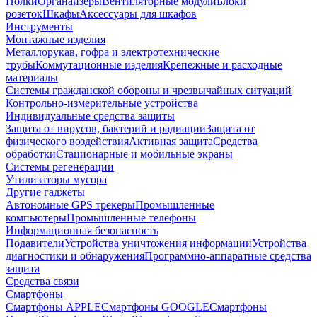
Полки
Органайзеры
Вентиляторные модули
Блоки
розеток
Шкафы
Аксессуары для шкафов
Инструменты
Монтажные изделия
Металлорукав, гофра и электротехнические
трубы
Коммутационные изделия
Крепежные и расходные
материалы
Системы гражданской обороны и чрезвычайных ситуаций
Контрольно-измерительные устройства
Индивидуальные средства защиты
Защита от вирусов, бактерий и радиации
Защита от
физического воздействия
Активная защита
Средства
обработки
Стационарные и мобильные экраны
Системы регенерации
Утилизаторы мусора
Другие гаджеты
Автономные GPS трекеры
Промышленные
компьютеры
Промышленные телефоны
Информационная безопасность
Подавители
Устройства уничтожения информации
Устройства
диагностики и обнаружения
Программно-аппаратные средства
защита
Средства связи
Смартфоны
Смартфоны APPLE
Смартфоны GOOGLE
Смартфоны