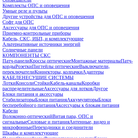
Комплекты ОПС и оповещения
Умные реле и пульты
Другие устройства для ОПС и оповещения
Софт для ОПС
Аксессуары для ОПС и оповещения
Приемно-контрольные приборы
Кабель, СКС, ИБП, и комплектующие
Альтернативные источники энергий
Солнечные панели
КОМПОНЕНТЫ СКС
Патч-панели
Кроссы оптические
Монтажные материалы
Патч-
корды
Розетки
Пигтейлы оптические
Выключатели,
переключатели
Коннекторы, колпачки
Адаптеры
КАБЕЛЕНЕСУЩИЕ СИСТЕМЫ
Лотки
Консоли
Стойки
Кабель-каналы
Коробки
распределительные
Аксессуары для лотков
Другое
Блоки питания и аксессуары
Стабилизаторы
Блоки питания
Аккумуляторы
Блоки
бесперебойного питания
Аксессуары к блокам питания
Кабели
Волоконно-оптический
Витая пара, ОПС и
сигнальные
Силовые и питания
Антенные, видео и
микрофонные
Переходники и соединители
Шкафы и комплектующие