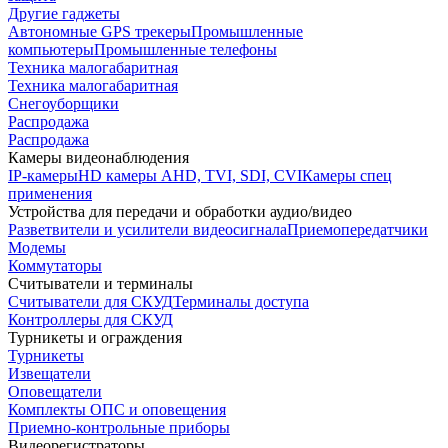
Другие гаджеты
Автономные GPS трекеры
Промышленные
компьютеры
Промышленные телефоны
Техника малогабаритная
Техника малогабаритная
Снегоуборщики
Распродажа
Распродажа
Камеры видеонаблюдения
IP-камеры
HD камеры AHD, TVI, SDI, CVI
Камеры спец
применения
Устройства для передачи и обработки аудио/видео
Разветвители и усилители видеосигнала
Приемопередатчики
Модемы
Коммутаторы
Считыватели и терминалы
Считыватели для СКУД
Терминалы доступа
Контроллеры для СКУД
Турникеты и ограждения
Турникеты
Извещатели
Оповещатели
Комплекты ОПС и оповещения
Приемно-контрольные приборы
Видеорегистраторы