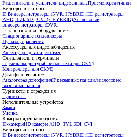
Разветвители и усилители видеосигнала
Приемопередатчики
Видеорегистраторы
IP Видеорегистраторы (NVR, HYBRID)
HD регистраторы
AHD, TVI, SDI, CVI (3-HYBRID)
Аналоговые
видеорегистраторы (DVR)
Тепловизионное оборудование
Стационарные тепловизоры
Пульты управления
Аксессуары для видеонаблюдения
Аксессуары для видеокамер
Считыватели и терминалы
Терминалы доступа
Считыватели для СКУД
Контроллеры для СКУД
Домофонная система
Аналоговая домофония
IP вызывные панели
Аналоговые
вызывные панели
Турникеты и ограждения
Турникеты
Исполнительные устройства
Замки
Уценка
Камеры видеонаблюдения
IP-камеры
HD камеры AHD, TVI, SDI, CVI
Видеорегистраторы
IP Видеорегистраторы (NVR, HYBRID)
HD регистраторы