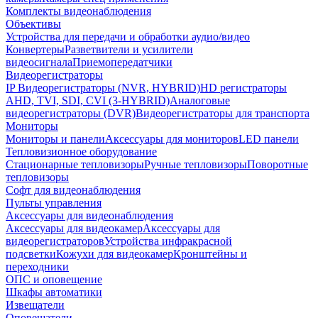
Комплекты видеонаблюдения
Объективы
Устройства для передачи и обработки аудио/видео
Конвертеры
Разветвители и усилители
видеосигнала
Приемопередатчики
Видеорегистраторы
IP Видеорегистраторы (NVR, HYBRID)
HD регистраторы
AHD, TVI, SDI, CVI (3-HYBRID)
Аналоговые
видеорегистраторы (DVR)
Видеорегистраторы для транспорта
Мониторы
Мониторы и панели
Аксессуары для мониторов
LED панели
Тепловизионное оборудование
Стационарные тепловизоры
Ручные тепловизоры
Поворотные
тепловизоры
Софт для видеонаблюдения
Пульты управления
Аксессуары для видеонаблюдения
Аксессуары для видеокамер
Аксессуары для
видеорегистраторов
Устройства инфракрасной
подсветки
Кожухи для видеокамер
Кронштейны и
переходники
ОПС и оповещение
Шкафы автоматики
Извещатели
Оповещатели