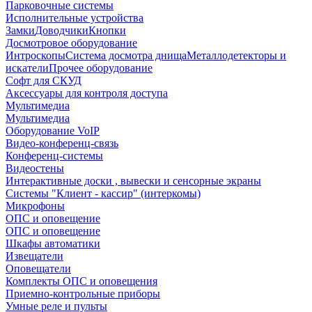
Парковочные системы
Исполнительные устройства
Замки
Доводчики
Кнопки
Досмотровое оборудование
Интроскопы
Система досмотра днища
Металлодетекторы и
искатели
Прочее оборудование
Софт для СКУД
Аксессуары для контроля доступа
Мультимедиа
Мультимедиа
Оборудование VoIP
Видео-конференц-связь
Конференц-системы
Видеостены
Интерактивные доски , вывески и сенсорные экраны
Системы "Клиент - кассир" (интеркомы)
Микрофоны
ОПС и оповещение
ОПС и оповещение
Шкафы автоматики
Извещатели
Оповещатели
Комплекты ОПС и оповещения
Приемно-контрольные приборы
Умные реле и пульты