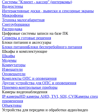
Системы "Клиент - кассир" (интеркомы)
Видеостены
Интерактивные доски , вывески и сенсорные экраны
Микрофоны
Техника малогабаритная
Снегоуборщики
Распродажа
Цифровые системы записи на базе ПК
Серверы и готовые решения
Блоки питания и аксессуары
Блоки питания
Блоки бесперебойного питания
Шкафы и комплектующие
Шкафы
Модемы
Коммутаторы
Извещатели
Оповещатели
Комплекты ОПС и оповещения
Другие устройства для ОПС и оповещения
Приемно-контрольные приборы
Камеры видеонаблюдения
IP-камеры
HD камеры AHD, TVI, SDI, CVI
Камеры спец
применения
Объективы
Устройства для передачи и обработки аудио/видео