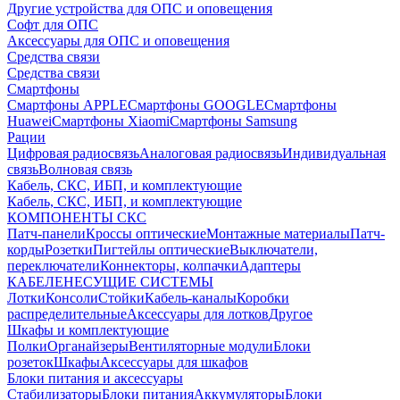
Другие устройства для ОПС и оповещения
Софт для ОПС
Аксессуары для ОПС и оповещения
Средства связи
Средства связи
Смартфоны
Смартфоны APPLE
Смартфоны GOOGLE
Смартфоны
Huawei
Смартфоны Xiaomi
Смартфоны Samsung
Рации
Цифровая радиосвязь
Аналоговая радиосвязь
Индивидуальная
связь
Волновая связь
Кабель, СКС, ИБП, и комплектующие
Кабель, СКС, ИБП, и комплектующие
КОМПОНЕНТЫ СКС
Патч-панели
Кроссы оптические
Монтажные материалы
Патч-
корды
Розетки
Пигтейлы оптические
Выключатели,
переключатели
Коннекторы, колпачки
Адаптеры
КАБЕЛЕНЕСУЩИЕ СИСТЕМЫ
Лотки
Консоли
Стойки
Кабель-каналы
Коробки
распределительные
Аксессуары для лотков
Другое
Шкафы и комплектующие
Полки
Органайзеры
Вентиляторные модули
Блоки
розеток
Шкафы
Аксессуары для шкафов
Блоки питания и аксессуары
Стабилизаторы
Блоки питания
Аккумуляторы
Блоки