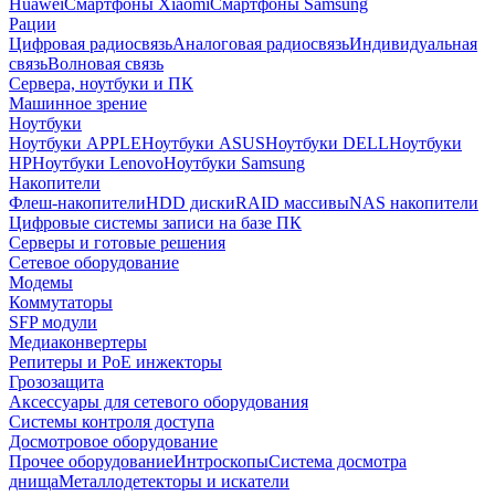
Huawei
Смартфоны Xiaomi
Смартфоны Samsung
Рации
Цифровая радиосвязь
Аналоговая радиосвязь
Индивидуальная
связь
Волновая связь
Сервера, ноутбуки и ПК
Машинное зрение
Ноутбуки
Ноутбуки APPLE
Ноутбуки ASUS
Ноутбуки DELL
Ноутбуки
HP
Ноутбуки Lenovo
Ноутбуки Samsung
Накопители
Флеш-накопители
HDD диски
RAID массивы
NAS накопители
Цифровые системы записи на базе ПК
Серверы и готовые решения
Сетевое оборудование
Модемы
Коммутаторы
SFP модули
Медиаконвертеры
Репитеры и PoE инжекторы
Грозозащита
Аксессуары для сетевого оборудования
Системы контроля доступа
Досмотровое оборудование
Прочее оборудование
Интроскопы
Система досмотра
днища
Металлодетекторы и искатели