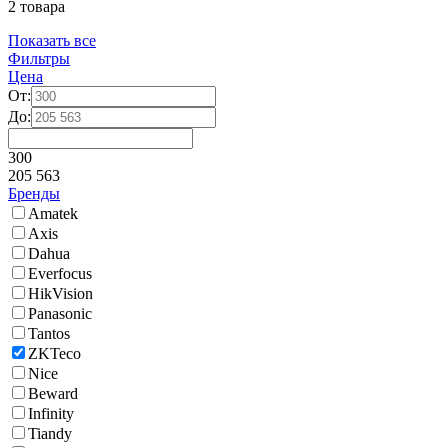
2 товара
Показать все
Фильтры
Цена
От:
До:
300
205 563
Бренды
Amatek
Axis
Dahua
Everfocus
HikVision
Panasonic
Tantos
ZKTeco
Nice
Beward
Infinity
Tiandy