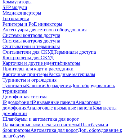
Коммутаторы
SFP модули
Медиаконвертеры
Грозозащита
Репитеры и PoE инжекторы
Аксессуары для сетевого оборудования
Системы контроля доступа
Системы контроля доступа
Считыватели и терминалы
Считыватели для СКУД
Терминалы доступа
Контроллеры для СКУД
Карточки и другие идентификаторы
Принтеры для карт и расходники
Карточные принтеры
Расходные материалы
Турникеты и ограждения
Турникеты
Калитки
Ограждения
Доп. оборудование к
турникетам
Домофонная система
IP домофония
IP вызывные панели
Аналоговая
домофония
Аналоговые вызывные панели
Комплекты
домофонии
Шлагбаумы и автоматика для ворот
Парковочные комплексы и системы
Шлагбаумы и
блокираторы
Автоматика для ворот
Доп. оборудование к
шлагбауму