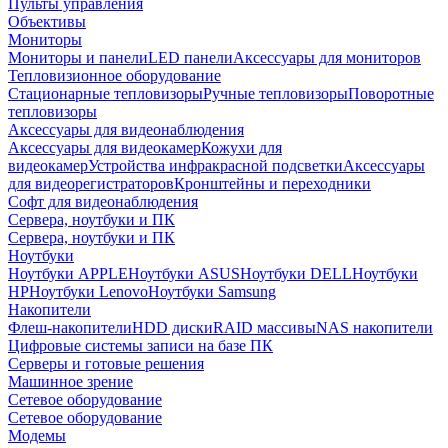
Пульты управления
Объективы
Мониторы
Мониторы и панели
LED панели
Аксессуары для мониторов
Тепловизионное оборудование
Стационарные тепловизоры
Ручные тепловизоры
Поворотные
тепловизоры
Аксессуары для видеонаблюдения
Аксессуары для видеокамер
Кожухи для
видеокамер
Устройства инфракрасной подсветки
Аксессуары
для видеорегистраторов
Кронштейны и переходники
Софт для видеонаблюдения
Сервера, ноутбуки и ПК
Сервера, ноутбуки и ПК
Ноутбуки
Ноутбуки APPLE
Ноутбуки ASUS
Ноутбуки DELL
Ноутбуки
HP
Ноутбуки Lenovo
Ноутбуки Samsung
Накопители
Флеш-накопители
HDD диски
RAID массивы
NAS накопители
Цифровые системы записи на базе ПК
Серверы и готовые решения
Машинное зрение
Сетевое оборудование
Сетевое оборудование
Модемы