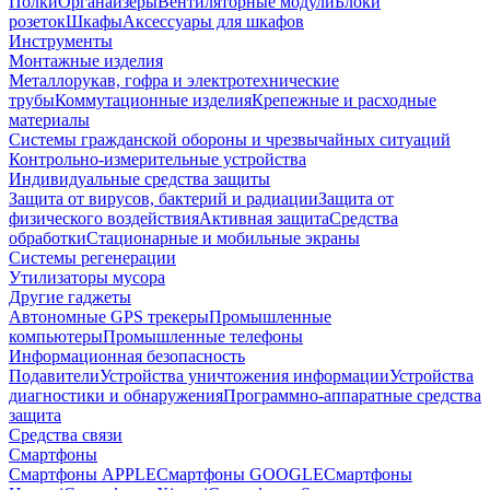
Полки
Органайзеры
Вентиляторные модули
Блоки
розеток
Шкафы
Аксессуары для шкафов
Инструменты
Монтажные изделия
Металлорукав, гофра и электротехнические
трубы
Коммутационные изделия
Крепежные и расходные
материалы
Системы гражданской обороны и чрезвычайных ситуаций
Контрольно-измерительные устройства
Индивидуальные средства защиты
Защита от вирусов, бактерий и радиации
Защита от
физического воздействия
Активная защита
Средства
обработки
Стационарные и мобильные экраны
Системы регенерации
Утилизаторы мусора
Другие гаджеты
Автономные GPS трекеры
Промышленные
компьютеры
Промышленные телефоны
Информационная безопасность
Подавители
Устройства уничтожения информации
Устройства
диагностики и обнаружения
Программно-аппаратные средства
защита
Средства связи
Смартфоны
Смартфоны APPLE
Смартфоны GOOGLE
Смартфоны