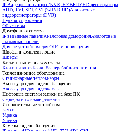
IP Видеорегистраторы (NVR, HYBRID)
HD регистраторы
AHD, TVI, SDI, CVI (3-HYBRID)
Аналоговые
видеорегистраторы (DVR)
Пульты управления
Объективы
Домофонная система
IP вызывные панели
Аналоговая домофония
Аналоговые
вызывные панели
Другие устройства для ОПС и оповещения
Шкафы и комплектующие
Шкафы
Блоки питания и аксессуары
Блоки питания
Блоки бесперебойного питания
Тепловизионное оборудование
Стационарные тепловизоры
Аксессуары для видеонаблюдения
Аксессуары для видеокамер
Цифровые системы записи на базе ПК
Серверы и готовые решения
Исполнительные устройства
Замки
Уценка
Уценка
Камеры видеонаблюдения
IP-камеры
HD камеры AHD, TVI, SDI, CVI