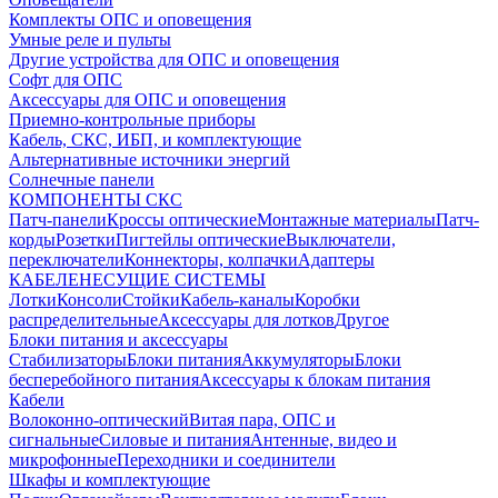
Комплекты ОПС и оповещения
Умные реле и пульты
Другие устройства для ОПС и оповещения
Софт для ОПС
Аксессуары для ОПС и оповещения
Приемно-контрольные приборы
Кабель, СКС, ИБП, и комплектующие
Альтернативные источники энергий
Солнечные панели
КОМПОНЕНТЫ СКС
Патч-панели
Кроссы оптические
Монтажные материалы
Патч-
корды
Розетки
Пигтейлы оптические
Выключатели,
переключатели
Коннекторы, колпачки
Адаптеры
КАБЕЛЕНЕСУЩИЕ СИСТЕМЫ
Лотки
Консоли
Стойки
Кабель-каналы
Коробки
распределительные
Аксессуары для лотков
Другое
Блоки питания и аксессуары
Стабилизаторы
Блоки питания
Аккумуляторы
Блоки
бесперебойного питания
Аксессуары к блокам питания
Кабели
Волоконно-оптический
Витая пара, ОПС и
сигнальные
Силовые и питания
Антенные, видео и
микрофонные
Переходники и соединители
Шкафы и комплектующие