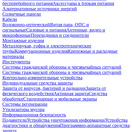
бесперебойного питания
Аксессуары к блокам питания
Альтернативные источники энергий
Солнечные панели
Кабели
Волоконно-оптический
Витая пара, ОПС и
сигнальные
Силовые и питания
Антенные, видео и
микрофонные
Переходники и соединители
Монтажные изделия
Металлорукав, гофра и электротехнические
трубы
Коммутационные изделия
Крепежные и расходные
материалы
Инструменты
Системы гражданской обороны и чрезвычайных ситуаций
Системы гражданской обороны и чрезвычайных ситуаций
Контрольно-измерительные устройства
Индивидуальные средства защиты
Защита от вирусов, бактерий и радиации
Защита от
физического воздействия
Активная защита
Средства
обработки
Стационарные и мобильные экраны
Системы регенерации
Утилизаторы мусора
Информационная безопасность
Подавители
Устройства уничтожения информации
Устройства
диагностики и обнаружения
Программно-аппаратные средства
защита