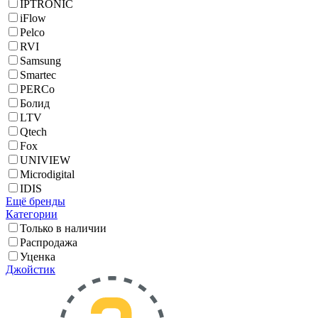
IPTRONIC
iFlow
Pelco
RVI
Samsung
Smartec
PERCo
Болид
LTV
Qtech
Fox
UNIVIEW
Microdigital
IDIS
Ещё бренды
Категории
Только в наличии
Распродажа
Уценка
Джойстик