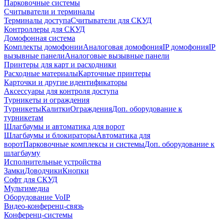
Парковочные системы
Считыватели и терминалы
Терминалы доступа
Считыватели для СКУД
Контроллеры для СКУД
Домофонная система
Комплекты домофонии
Аналоговая домофония
IP домофония
IP
вызывные панели
Аналоговые вызывные панели
Принтеры для карт и расходники
Расходные материалы
Карточные принтеры
Карточки и другие идентификаторы
Аксессуары для контроля доступа
Турникеты и ограждения
Турникеты
Калитки
Ограждения
Доп. оборудование к
турникетам
Шлагбаумы и автоматика для ворот
Шлагбаумы и блокираторы
Автоматика для
ворот
Парковочные комплексы и системы
Доп. оборудование к
шлагбауму
Исполнительные устройства
Замки
Доводчики
Кнопки
Софт для СКУД
Мультимедиа
Оборудование VoIP
Видео-конференц-связь
Конференц-системы