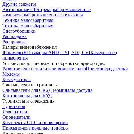
Другие гаджеты
Автономные GPS трекеры
Промышленные
компьютеры
Промышленные телефоны
Техника малогабаритная
Техника малогабаритная
Снегоуборщики
Распродажа
Распродажа
Камеры видеонаблюдения
IP-камеры
HD камеры AHD, TVI, SDI, CVI
Камеры спец
применения
Устройства для передачи и обработки аудио/видео
Разветвители и усилители видеосигнала
Приемопередатчики
Модемы
Коммутаторы
Считыватели и терминалы
Считыватели для СКУД
Терминалы доступа
Контроллеры для СКУД
Турникеты и ограждения
Турникеты
Извещатели
Оповещатели
Комплекты ОПС и оповещения
Приемно-контрольные приборы
Видеорегистраторы