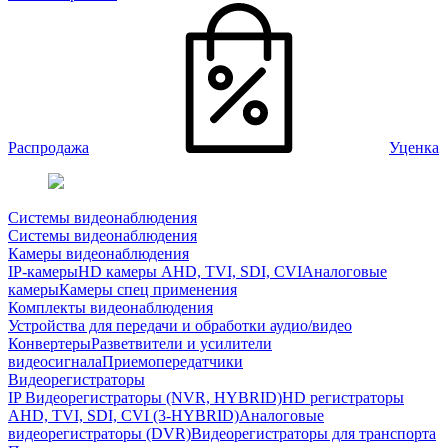
Распродажа
Уценка
Системы видеонаблюдения
Системы видеонаблюдения
Камеры видеонаблюдения
IP-камеры
HD камеры AHD, TVI, SDI, CVI
Аналоговые
камеры
Камеры спец применения
Комплекты видеонаблюдения
Устройства для передачи и обработки аудио/видео
Конвертеры
Разветвители и усилители
видеосигнала
Приемопередатчики
Видеорегистраторы
IP Видеорегистраторы (NVR, HYBRID)
HD регистраторы
AHD, TVI, SDI, CVI (3-HYBRID)
Аналоговые
видеорегистраторы (DVR)
Видеорегистраторы для транспорта