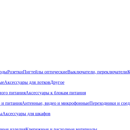
орды
Розетки
Пигтейлы оптические
Выключатели, переключатели
К
ые
Аксессуары для лотков
Другое
ного питания
Аксессуары к блокам питания
 и питания
Антенные, видео и микрофонные
Переходники и сое
ы
Аксессуары для шкафов
ные изделия
Крепежные и расходные материалы