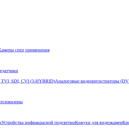
Камеры спец применения
едатчики
 TVI, SDI, CVI (3-HYBRID)
Аналоговые видеорегистраторы (DV
епловизоры
в
Устройства инфракрасной подсветки
Кожухи для видеокамер
Кр