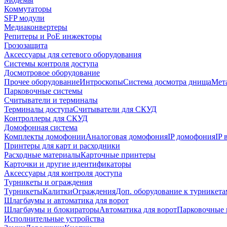
Коммутаторы
SFP модули
Медиаконвертеры
Репитеры и PoE инжекторы
Грозозащита
Аксессуары для сетевого оборудования
Системы контроля доступа
Досмотровое оборудование
Прочее оборудование
Интроскопы
Система досмотра днища
Мета
Парковочные системы
Считыватели и терминалы
Терминалы доступа
Считыватели для СКУД
Контроллеры для СКУД
Домофонная система
Комплекты домофонии
Аналоговая домофония
IP домофония
IP
Принтеры для карт и расходники
Расходные материалы
Карточные принтеры
Карточки и другие идентификаторы
Аксессуары для контроля доступа
Турникеты и ограждения
Турникеты
Калитки
Ограждения
Доп. оборудование к турникета
Шлагбаумы и автоматика для ворот
Шлагбаумы и блокираторы
Автоматика для ворот
Парковочные 
Исполнительные устройства