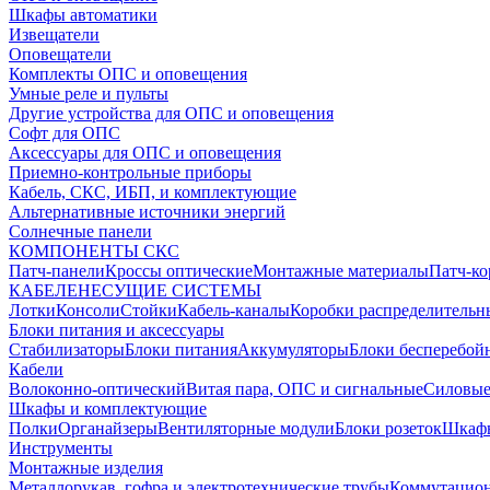
Шкафы автоматики
Извещатели
Оповещатели
Комплекты ОПС и оповещения
Умные реле и пульты
Другие устройства для ОПС и оповещения
Софт для ОПС
Аксессуары для ОПС и оповещения
Приемно-контрольные приборы
Кабель, СКС, ИБП, и комплектующие
Альтернативные источники энергий
Солнечные панели
КОМПОНЕНТЫ СКС
Патч-панели
Кроссы оптические
Монтажные материалы
Патч-к
КАБЕЛЕНЕСУЩИЕ СИСТЕМЫ
Лотки
Консоли
Стойки
Кабель-каналы
Коробки распределительн
Блоки питания и аксессуары
Стабилизаторы
Блоки питания
Аккумуляторы
Блоки бесперебой
Кабели
Волоконно-оптический
Витая пара, ОПС и сигнальные
Силовые
Шкафы и комплектующие
Полки
Органайзеры
Вентиляторные модули
Блоки розеток
Шкаф
Инструменты
Монтажные изделия
Металлорукав, гофра и электротехнические трубы
Коммутацион