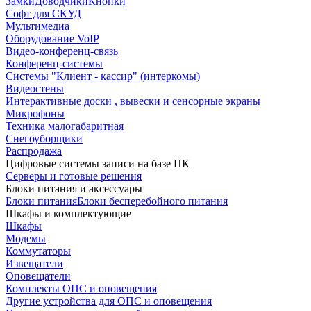
Замки
Доводчики
Кнопки
Софт для СКУД
Мультимедиа
Оборудование VoIP
Видео-конференц-связь
Конференц-системы
Системы "Клиент - кассир" (интеркомы)
Видеостены
Интерактивные доски , вывески и сенсорные экраны
Микрофоны
Техника малогабаритная
Снегоуборщики
Распродажа
Цифровые системы записи на базе ПК
Серверы и готовые решения
Блоки питания и аксессуары
Блоки питания
Блоки бесперебойного питания
Шкафы и комплектующие
Шкафы
Модемы
Коммутаторы
Извещатели
Оповещатели
Комплекты ОПС и оповещения
Другие устройства для ОПС и оповещения