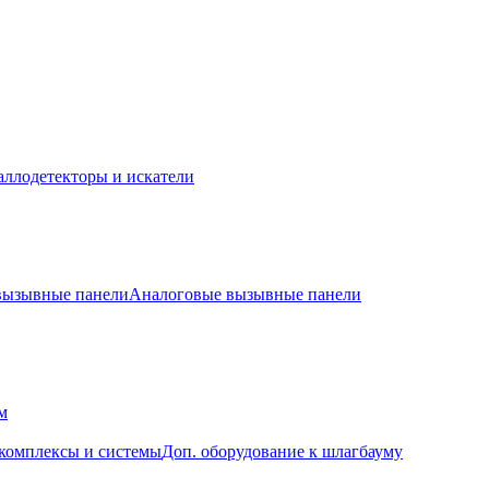
ллодетекторы и искатели
 вызывные панели
Аналоговые вызывные панели
м
комплексы и системы
Доп. оборудование к шлагбауму