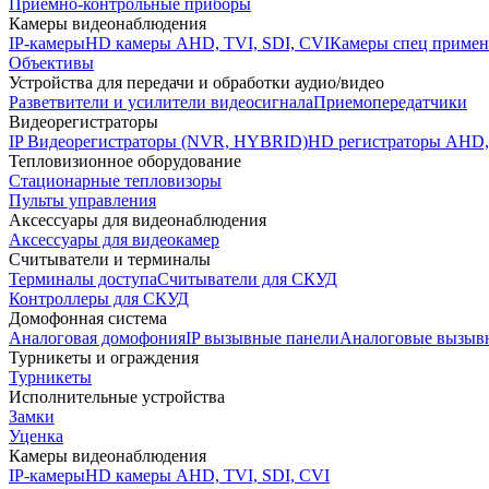
Приемно-контрольные приборы
Камеры видеонаблюдения
IP-камеры
HD камеры AHD, TVI, SDI, CVI
Камеры спец примен
Объективы
Устройства для передачи и обработки аудио/видео
Разветвители и усилители видеосигнала
Приемопередатчики
Видеорегистраторы
IP Видеорегистраторы (NVR, HYBRID)
HD регистраторы AHD,
Тепловизионное оборудование
Стационарные тепловизоры
Пульты управления
Аксессуары для видеонаблюдения
Аксессуары для видеокамер
Считыватели и терминалы
Терминалы доступа
Считыватели для СКУД
Контроллеры для СКУД
Домофонная система
Аналоговая домофония
IP вызывные панели
Аналоговые вызыв
Турникеты и ограждения
Турникеты
Исполнительные устройства
Замки
Уценка
Камеры видеонаблюдения
IP-камеры
HD камеры AHD, TVI, SDI, CVI