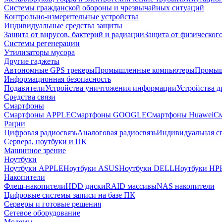
Системы гражданской обороны и чрезвычайных ситуаций
Контрольно-измерительные устройства
Индивидуальные средства защиты
Защита от вирусов, бактерий и радиации
Защита от физическог
Системы регенерации
Утилизаторы мусора
Другие гаджеты
Автономные GPS трекеры
Промышленные компьютеры
Промыш
Информационная безопасность
Подавители
Устройства уничтожения информации
Устройства 
Средства связи
Смартфоны
Смартфоны APPLE
Смартфоны GOOGLE
Смартфоны Huawei
См
Рации
Цифровая радиосвязь
Аналоговая радиосвязь
Индивидуальная св
Сервера, ноутбуки и ПК
Машинное зрение
Ноутбуки
Ноутбуки APPLE
Ноутбуки ASUS
Ноутбуки DELL
Ноутбуки HP
Накопители
Флеш-накопители
HDD диски
RAID массивы
NAS накопители
Цифровые системы записи на базе ПК
Серверы и готовые решения
Сетевое оборудование
Модемы