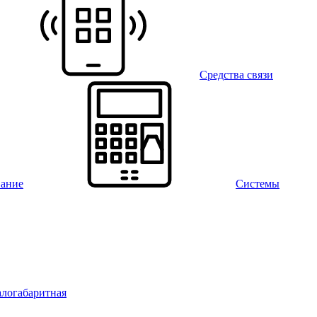
Средства связи
вание
Системы
алогабаритная