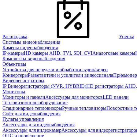
Распродажа
Уценка
Системы видеонаблюдения
Камеры видеонаблюдения
IP-камеры
HD камеры AHD, TVI, SDI, CVI
Аналоговые камеры
Комплекты видеонаблюдения
Объективы
Устройства для передачи и обработки аудио/видео
Конвертеры
Разветвители и усилители видеосигнала
Приемопер
Видеорегистраторы
IP Видеорегистраторы (NVR, HYBRID)
HD регистраторы AHD,
Мониторы
Мониторы и панели
Аксессуары для мониторов
LED панели
Тепловизионное оборудование
Стационарные тепловизоры
Ручные тепловизоры
Поворотные т
Софт для видеонаблюдения
Пульты управления
Аксессуары для видеонаблюдения
Аксессуары для видеокамер
Аксессуары для видеорегистраторо
ОПС и оповещение