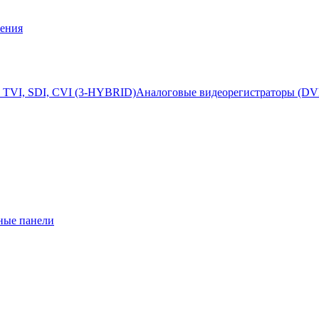
ения
 TVI, SDI, CVI (3-HYBRID)
Аналоговые видеорегистраторы (DV
ные панели