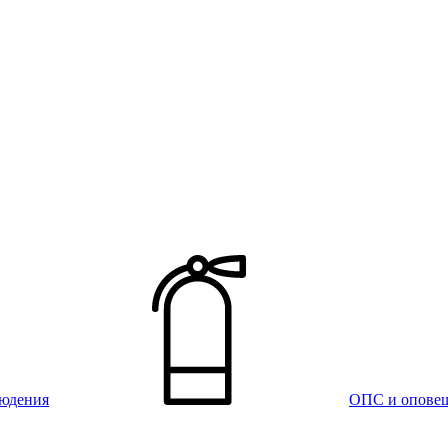
юдения
ОПС и опове