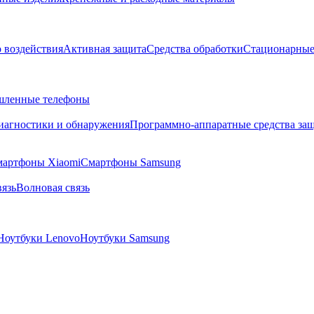
о воздействия
Активная защита
Средства обработки
Стационарные
ленные телефоны
диагностики и обнаружения
Программно-аппаратные средства за
артфоны Xiaomi
Смартфоны Samsung
язь
Волновая связь
Ноутбуки Lenovo
Ноутбуки Samsung