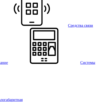
Средства связи
вание
Системы
алогабаритная