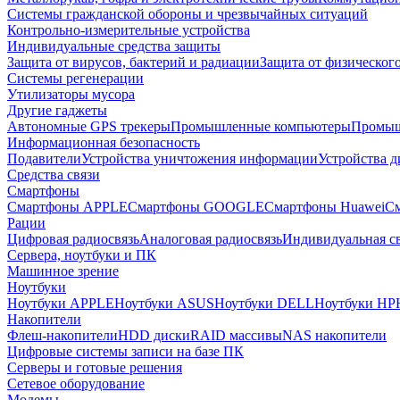
Системы гражданской обороны и чрезвычайных ситуаций
Контрольно-измерительные устройства
Индивидуальные средства защиты
Защита от вирусов, бактерий и радиации
Защита от физическог
Системы регенерации
Утилизаторы мусора
Другие гаджеты
Автономные GPS трекеры
Промышленные компьютеры
Промыш
Информационная безопасность
Подавители
Устройства уничтожения информации
Устройства 
Средства связи
Смартфоны
Смартфоны APPLE
Смартфоны GOOGLE
Смартфоны Huawei
См
Рации
Цифровая радиосвязь
Аналоговая радиосвязь
Индивидуальная св
Сервера, ноутбуки и ПК
Машинное зрение
Ноутбуки
Ноутбуки APPLE
Ноутбуки ASUS
Ноутбуки DELL
Ноутбуки HP
Накопители
Флеш-накопители
HDD диски
RAID массивы
NAS накопители
Цифровые системы записи на базе ПК
Серверы и готовые решения
Сетевое оборудование
Модемы