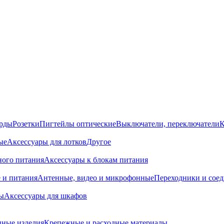
орды
Розетки
Пигтейлы оптические
Выключатели, переключатели
К
ые
Аксессуары для лотков
Другое
ного питания
Аксессуары к блокам питания
 и питания
Антенные, видео и микрофонные
Переходники и сое
ы
Аксессуары для шкафов
ные изделия
Крепежные и расходные материалы