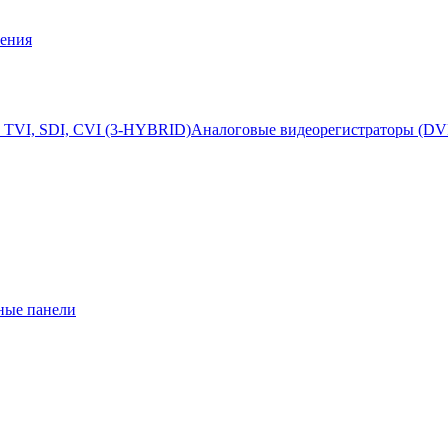
ения
 TVI, SDI, CVI (3-HYBRID)
Аналоговые видеорегистраторы (DV
ные панели