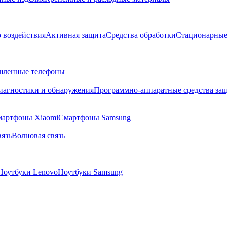
о воздействия
Активная защита
Средства обработки
Стационарные
ленные телефоны
диагностики и обнаружения
Программно-аппаратные средства за
артфоны Xiaomi
Смартфоны Samsung
язь
Волновая связь
Ноутбуки Lenovo
Ноутбуки Samsung