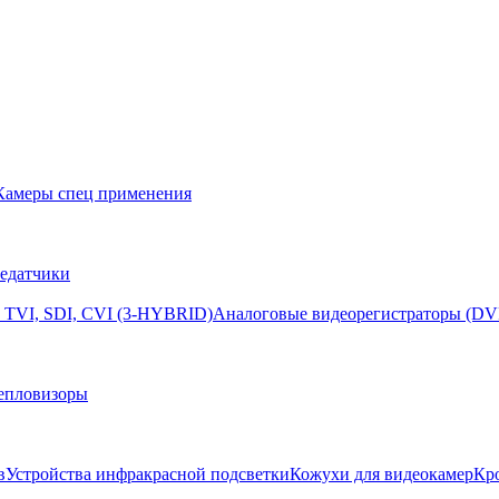
Камеры спец применения
едатчики
 TVI, SDI, CVI (3-HYBRID)
Аналоговые видеорегистраторы (DV
епловизоры
в
Устройства инфракрасной подсветки
Кожухи для видеокамер
Кр