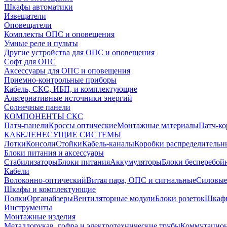
Шкафы автоматики
Извещатели
Оповещатели
Комплекты ОПС и оповещения
Умные реле и пульты
Другие устройства для ОПС и оповещения
Софт для ОПС
Аксессуары для ОПС и оповещения
Приемно-контрольные приборы
Кабель, СКС, ИБП, и комплектующие
Альтернативные источники энергий
Солнечные панели
КОМПОНЕНТЫ СКС
Патч-панели
Кроссы оптические
Монтажные материалы
Патч-к
КАБЕЛЕНЕСУЩИЕ СИСТЕМЫ
Лотки
Консоли
Стойки
Кабель-каналы
Коробки распределительн
Блоки питания и аксессуары
Стабилизаторы
Блоки питания
Аккумуляторы
Блоки бесперебой
Кабели
Волоконно-оптический
Витая пара, ОПС и сигнальные
Силовые
Шкафы и комплектующие
Полки
Органайзеры
Вентиляторные модули
Блоки розеток
Шкаф
Инструменты
Монтажные изделия
Металлорукав, гофра и электротехнические трубы
Коммутацион