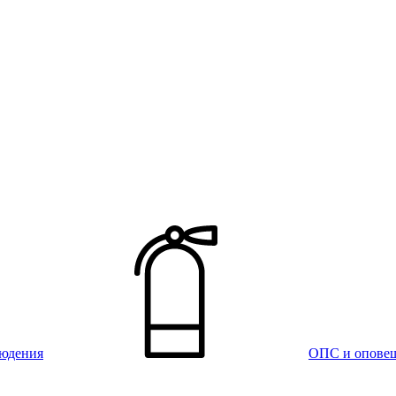
юдения
ОПС и опове