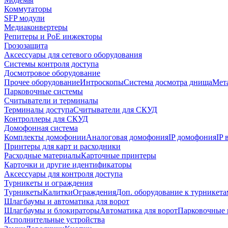
Коммутаторы
SFP модули
Медиаконвертеры
Репитеры и PoE инжекторы
Грозозащита
Аксессуары для сетевого оборудования
Системы контроля доступа
Досмотровое оборудование
Прочее оборудование
Интроскопы
Система досмотра днища
Мета
Парковочные системы
Считыватели и терминалы
Терминалы доступа
Считыватели для СКУД
Контроллеры для СКУД
Домофонная система
Комплекты домофонии
Аналоговая домофония
IP домофония
IP
Принтеры для карт и расходники
Расходные материалы
Карточные принтеры
Карточки и другие идентификаторы
Аксессуары для контроля доступа
Турникеты и ограждения
Турникеты
Калитки
Ограждения
Доп. оборудование к турникета
Шлагбаумы и автоматика для ворот
Шлагбаумы и блокираторы
Автоматика для ворот
Парковочные 
Исполнительные устройства