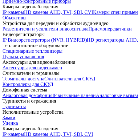
Приемно-контрольные приборы
Камеры видеонаблюдения
IP-камеры
HD камеры AHD, TVI, SDI, CVI
Камеры спец примен
Объективы
Устройства для передачи и обработки аудио/видео
Разветвители и усилители видеосигнала
Приемопередатчики
Видеорегистраторы
IP Видеорегистраторы (NVR, HYBRID)
HD регистраторы AHD,
Тепловизионное оборудование
Стационарные тепловизоры
Пульты управления
Аксессуары для видеонаблюдения
Аксессуары для видеокамер
Считыватели и терминалы
Терминалы доступа
Считыватели для СКУД
Контроллеры для СКУД
Домофонная система
Аналоговая домофония
IP вызывные панели
Аналоговые вызыв
Турникеты и ограждения
Турникеты
Исполнительные устройства
Замки
Уценка
Камеры видеонаблюдения
IP-камеры
HD камеры AHD, TVI, SDI, CVI