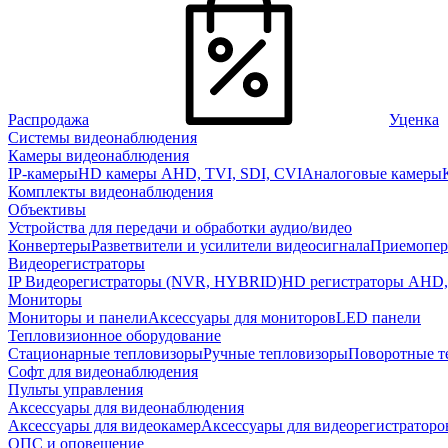
Распродажа
Уценка
Системы видеонаблюдения
Камеры видеонаблюдения
IP-камеры
HD камеры AHD, TVI, SDI, CVI
Аналоговые камеры
Комплекты видеонаблюдения
Объективы
Устройства для передачи и обработки аудио/видео
Конвертеры
Разветвители и усилители видеосигнала
Приемопер
Видеорегистраторы
IP Видеорегистраторы (NVR, HYBRID)
HD регистраторы AHD,
Мониторы
Мониторы и панели
Аксессуары для мониторов
LED панели
Тепловизионное оборудование
Стационарные тепловизоры
Ручные тепловизоры
Поворотные т
Софт для видеонаблюдения
Пульты управления
Аксессуары для видеонаблюдения
Аксессуары для видеокамер
Аксессуары для видеорегистраторо
ОПС и оповещение