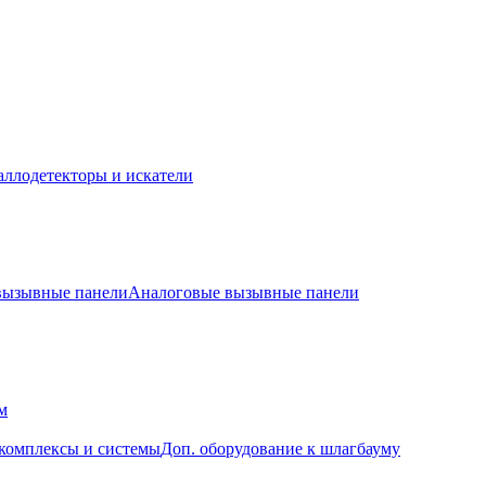
ллодетекторы и искатели
 вызывные панели
Аналоговые вызывные панели
м
комплексы и системы
Доп. оборудование к шлагбауму