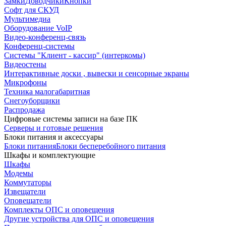
Замки
Доводчики
Кнопки
Софт для СКУД
Мультимедиа
Оборудование VoIP
Видео-конференц-связь
Конференц-системы
Системы "Клиент - кассир" (интеркомы)
Видеостены
Интерактивные доски , вывески и сенсорные экраны
Микрофоны
Техника малогабаритная
Снегоуборщики
Распродажа
Цифровые системы записи на базе ПК
Серверы и готовые решения
Блоки питания и аксессуары
Блоки питания
Блоки бесперебойного питания
Шкафы и комплектующие
Шкафы
Модемы
Коммутаторы
Извещатели
Оповещатели
Комплекты ОПС и оповещения
Другие устройства для ОПС и оповещения