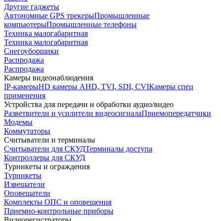
Другие гаджеты
Автономные GPS трекеры
Промышленные
компьютеры
Промышленные телефоны
Техника малогабаритная
Техника малогабаритная
Снегоуборщики
Распродажа
Распродажа
Камеры видеонаблюдения
IP-камеры
HD камеры AHD, TVI, SDI, CVI
Камеры спец
применения
Устройства для передачи и обработки аудио/видео
Разветвители и усилители видеосигнала
Приемопередатчики
Модемы
Коммутаторы
Считыватели и терминалы
Считыватели для СКУД
Терминалы доступа
Контроллеры для СКУД
Турникеты и ограждения
Турникеты
Извещатели
Оповещатели
Комплекты ОПС и оповещения
Приемно-контрольные приборы
Видеорегистраторы