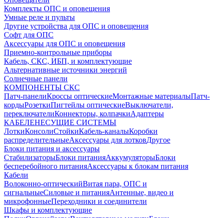
Комплекты ОПС и оповещения
Умные реле и пульты
Другие устройства для ОПС и оповещения
Софт для ОПС
Аксессуары для ОПС и оповещения
Приемно-контрольные приборы
Кабель, СКС, ИБП, и комплектующие
Альтернативные источники энергий
Солнечные панели
КОМПОНЕНТЫ СКС
Патч-панели
Кроссы оптические
Монтажные материалы
Патч-
корды
Розетки
Пигтейлы оптические
Выключатели,
переключатели
Коннекторы, колпачки
Адаптеры
КАБЕЛЕНЕСУЩИЕ СИСТЕМЫ
Лотки
Консоли
Стойки
Кабель-каналы
Коробки
распределительные
Аксессуары для лотков
Другое
Блоки питания и аксессуары
Стабилизаторы
Блоки питания
Аккумуляторы
Блоки
бесперебойного питания
Аксессуары к блокам питания
Кабели
Волоконно-оптический
Витая пара, ОПС и
сигнальные
Силовые и питания
Антенные, видео и
микрофонные
Переходники и соединители
Шкафы и комплектующие