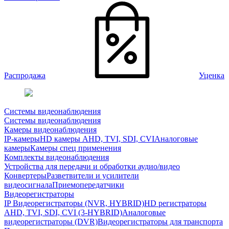
Распродажа
Уценка
Системы видеонаблюдения
Системы видеонаблюдения
Камеры видеонаблюдения
IP-камеры
HD камеры AHD, TVI, SDI, CVI
Аналоговые
камеры
Камеры спец применения
Комплекты видеонаблюдения
Устройства для передачи и обработки аудио/видео
Конвертеры
Разветвители и усилители
видеосигнала
Приемопередатчики
Видеорегистраторы
IP Видеорегистраторы (NVR, HYBRID)
HD регистраторы
AHD, TVI, SDI, CVI (3-HYBRID)
Аналоговые
видеорегистраторы (DVR)
Видеорегистраторы для транспорта