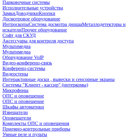
Парковочные системы
Исполнительные устройства
Замки
Доводчики
Кнопки
Досмотровое оборудование
Интроскопы
Система досмотра днища
Металлодетекторы и
искатели
Прочее оборудование
Софт для СКУД
Аксессуары для контроля доступа
Мультимедиа
Мультимедиа
Оборудование VoIP
Видео-конференц-связь
Конференц-системы
Видеостены
Интерактивные доски , вывески и сенсорные экраны
Системы "Клиент - кассир" (интеркомы)
Микрофоны
ОПС и оповещение
ОПС и оповещение
Шкафы автоматики
Извещатели
Оповещатели
Комплекты ОПС и оповещения
Приемно-контрольные приборы
Умные реле и пульты