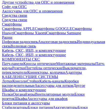
Другие устройства для ОПС и оповещения
Софт для ОПС
Аксессуары для ОПС и оповещения
Средства связи
Средства связи
Смартфоны
Смартфоны APPLE
Смартфоны GOOGLE
Смартфоны
Huawei
Смартфоны Xiaomi
Смартфоны Samsung
Рации
Цифровая радиосвязь
Аналоговая радиосвязь
Индивидуальная
связь
Волновая связь
Кабель, СКС, ИБП, и комплектующие
Кабель, СКС, ИБП, и комплектующие
КОМПОНЕНТЫ СКС
Патч-панели
Кроссы оптические
Монтажные материалы
Патч-
корды
Розетки
Пигтейлы оптические
Выключатели,
переключатели
Коннекторы, колпачки
Адаптеры
КАБЕЛЕНЕСУЩИЕ СИСТЕМЫ
Лотки
Консоли
Стойки
Кабель-каналы
Коробки
распределительные
Аксессуары для лотков
Другое
Шкафы и комплектующие
Полки
Органайзеры
Вентиляторные модули
Блоки
розеток
Шкафы
Аксессуары для шкафов
Блоки питания и аксессуары
Стабилизаторы
Блоки питания
Аккумуляторы
Блоки