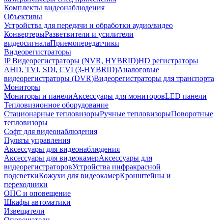
Комплекты видеонаблюдения
Объективы
Устройства для передачи и обработки аудио/видео
Конвертеры
Разветвители и усилители
видеосигнала
Приемопередатчики
Видеорегистраторы
IP Видеорегистраторы (NVR, HYBRID)
HD регистраторы
AHD, TVI, SDI, CVI (3-HYBRID)
Аналоговые
видеорегистраторы (DVR)
Видеорегистраторы для транспорта
Мониторы
Мониторы и панели
Аксессуары для мониторов
LED панели
Тепловизионное оборудование
Стационарные тепловизоры
Ручные тепловизоры
Поворотные
тепловизоры
Софт для видеонаблюдения
Пульты управления
Аксессуары для видеонаблюдения
Аксессуары для видеокамер
Аксессуары для
видеорегистраторов
Устройства инфракрасной
подсветки
Кожухи для видеокамер
Кронштейны и
переходники
ОПС и оповещение
Шкафы автоматики
Извещатели
Оповещатели