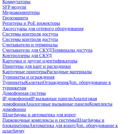
Коммутаторы
SFP модули
Медиаконвертеры
Грозозащита
Репитеры и PoE инжекторы
Аксессуары для сетевого оборудования
Системы контроля доступа
Системы контроля доступа
Считыватели и терминалы
Считыватели для СКУД
Терминалы доступа
Контроллеры для СКУД
Карточки и другие идентификаторы
Принтеры для карт и расходники
Карточные принтеры
Расходные материалы
Турникеты и ограждения
Турникеты
Калитки
Ограждения
Доп. оборудование к
турникетам
Домофонная система
IP домофония
IP вызывные панели
Аналоговая
домофония
Аналоговые вызывные панели
Комплекты
домофонии
Шлагбаумы и автоматика для ворот
Парковочные комплексы и системы
Шлагбаумы и
блокираторы
Автоматика для ворот
Доп. оборудование к
шлагбауму