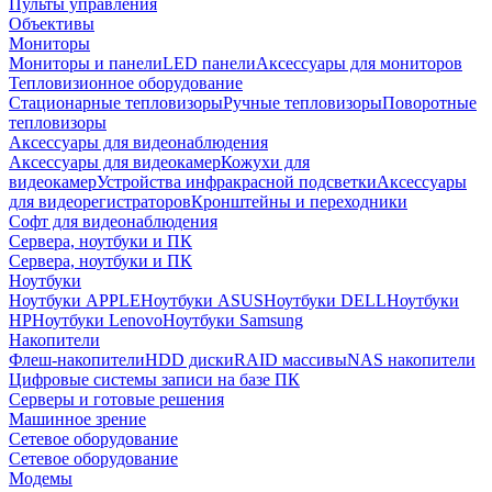
Пульты управления
Объективы
Мониторы
Мониторы и панели
LED панели
Аксессуары для мониторов
Тепловизионное оборудование
Стационарные тепловизоры
Ручные тепловизоры
Поворотные
тепловизоры
Аксессуары для видеонаблюдения
Аксессуары для видеокамер
Кожухи для
видеокамер
Устройства инфракрасной подсветки
Аксессуары
для видеорегистраторов
Кронштейны и переходники
Софт для видеонаблюдения
Сервера, ноутбуки и ПК
Сервера, ноутбуки и ПК
Ноутбуки
Ноутбуки APPLE
Ноутбуки ASUS
Ноутбуки DELL
Ноутбуки
HP
Ноутбуки Lenovo
Ноутбуки Samsung
Накопители
Флеш-накопители
HDD диски
RAID массивы
NAS накопители
Цифровые системы записи на базе ПК
Серверы и готовые решения
Машинное зрение
Сетевое оборудование
Сетевое оборудование
Модемы