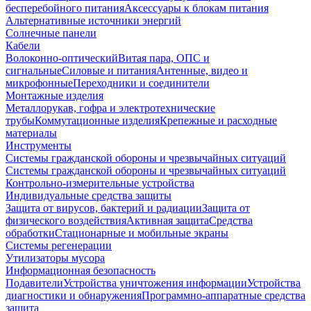
бесперебойного питания
Аксессуары к блокам питания
Альтернативные источники энергий
Солнечные панели
Кабели
Волоконно-оптический
Витая пара, ОПС и
сигнальные
Силовые и питания
Антенные, видео и
микрофонные
Переходники и соединители
Монтажные изделия
Металлорукав, гофра и электротехнические
трубы
Коммутационные изделия
Крепежные и расходные
материалы
Инструменты
Системы гражданской обороны и чрезвычайных ситуаций
Системы гражданской обороны и чрезвычайных ситуаций
Контрольно-измерительные устройства
Индивидуальные средства защиты
Защита от вирусов, бактерий и радиации
Защита от
физического воздействия
Активная защита
Средства
обработки
Стационарные и мобильные экраны
Системы регенерации
Утилизаторы мусора
Информационная безопасность
Подавители
Устройства уничтожения информации
Устройства
диагностики и обнаружения
Программно-аппаратные средства
защита