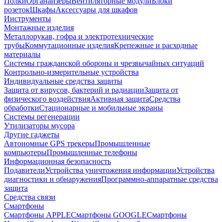
Полки
Органайзеры
Вентиляторные модули
Блоки
розеток
Шкафы
Аксессуары для шкафов
Инструменты
Монтажные изделия
Металлорукав, гофра и электротехнические
трубы
Коммутационные изделия
Крепежные и расходные
материалы
Системы гражданской обороны и чрезвычайных ситуаций
Контрольно-измерительные устройства
Индивидуальные средства защиты
Защита от вирусов, бактерий и радиации
Защита от
физического воздействия
Активная защита
Средства
обработки
Стационарные и мобильные экраны
Системы регенерации
Утилизаторы мусора
Другие гаджеты
Автономные GPS трекеры
Промышленные
компьютеры
Промышленные телефоны
Информационная безопасность
Подавители
Устройства уничтожения информации
Устройства
диагностики и обнаружения
Программно-аппаратные средства
защита
Средства связи
Смартфоны
Смартфоны APPLE
Смартфоны GOOGLE
Смартфоны