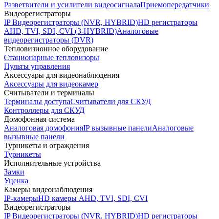
Разветвители и усилители видеосигнала
Приемопередатчики
Видеорегистраторы
IP Видеорегистраторы (NVR, HYBRID)
HD регистраторы
AHD, TVI, SDI, CVI (3-HYBRID)
Аналоговые
видеорегистраторы (DVR)
Тепловизионное оборудование
Стационарные тепловизоры
Пульты управления
Аксессуары для видеонаблюдения
Аксессуары для видеокамер
Считыватели и терминалы
Терминалы доступа
Считыватели для СКУД
Контроллеры для СКУД
Домофонная система
Аналоговая домофония
IP вызывные панели
Аналоговые
вызывные панели
Турникеты и ограждения
Турникеты
Исполнительные устройства
Замки
Уценка
Камеры видеонаблюдения
IP-камеры
HD камеры AHD, TVI, SDI, CVI
Видеорегистраторы
IP Видеорегистраторы (NVR, HYBRID)
HD регистраторы