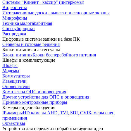
Системы "Клиент - кассир" (интеркомы)
Видеостены
Интерактивные доски , вывески и сенсорные экраны
Микрофоны
Техника малогабаритная
Снегоуборщики
Распродажа
Цифровые системы записи на базе ПК
Серверы и готовые решения
Блоки питания и аксессуары
Блоки питания
Блоки бесперебойного питания
Шкафы и комплектующие
Шкафы
Модемы
Коммутаторы
Извещатели
Оповещатели
Комплекты ОПС и оповещения
Другие устройства для ОПС и оповещения
Приемно-контрольные приборы
Камеры видеонаблюдения
IP-камеры
HD камеры AHD, TVI, SDI, CVI
Камеры спец
применения
Объективы
Устройства для передачи и обработки аудио/видео