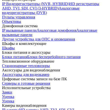
IP Видеорегистраторы (NVR, HYBRID)
HD регистраторы
AHD, TVI, SDI, CVI (3-HYBRID)
Аналоговые
видеорегистраторы (DVR)
Пульты управления
Объективы
Домофонная система
IP вызывные панели
Аналоговая домофония
Аналоговые
вызывные панели
Другие устройства для ОПС и оповещения
Шкафы и комплектующие
Шкафы
Блоки питания и аксессуары
Блоки питания
Блоки бесперебойного питания
Тепловизионное оборудование
Стационарные тепловизоры
Аксессуары для видеонаблюдения
Аксессуары для видеокамер
Цифровые системы записи на базе ПК
Серверы и готовые решения
Исполнительные устройства
Замки
Уценка
Уценка
Камеры видеонаблюдения
IP-камеры
HD камеры AHD, TVI, SDI, CVI