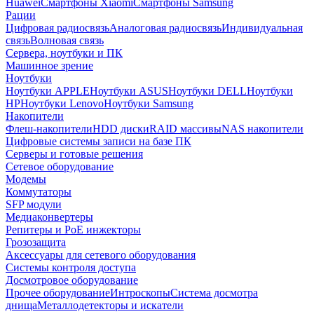
Huawei
Смартфоны Xiaomi
Смартфоны Samsung
Рации
Цифровая радиосвязь
Аналоговая радиосвязь
Индивидуальная
связь
Волновая связь
Сервера, ноутбуки и ПК
Машинное зрение
Ноутбуки
Ноутбуки APPLE
Ноутбуки ASUS
Ноутбуки DELL
Ноутбуки
HP
Ноутбуки Lenovo
Ноутбуки Samsung
Накопители
Флеш-накопители
HDD диски
RAID массивы
NAS накопители
Цифровые системы записи на базе ПК
Серверы и готовые решения
Сетевое оборудование
Модемы
Коммутаторы
SFP модули
Медиаконвертеры
Репитеры и PoE инжекторы
Грозозащита
Аксессуары для сетевого оборудования
Системы контроля доступа
Досмотровое оборудование
Прочее оборудование
Интроскопы
Система досмотра
днища
Металлодетекторы и искатели