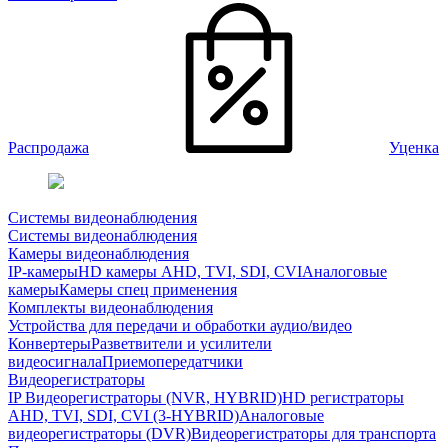
Распродажа
Уценка
Системы видеонаблюдения
Системы видеонаблюдения
Камеры видеонаблюдения
IP-камеры
HD камеры AHD, TVI, SDI, CVI
Аналоговые
камеры
Камеры спец применения
Комплекты видеонаблюдения
Устройства для передачи и обработки аудио/видео
Конвертеры
Разветвители и усилители
видеосигнала
Приемопередатчики
Видеорегистраторы
IP Видеорегистраторы (NVR, HYBRID)
HD регистраторы
AHD, TVI, SDI, CVI (3-HYBRID)
Аналоговые
видеорегистраторы (DVR)
Видеорегистраторы для транспорта