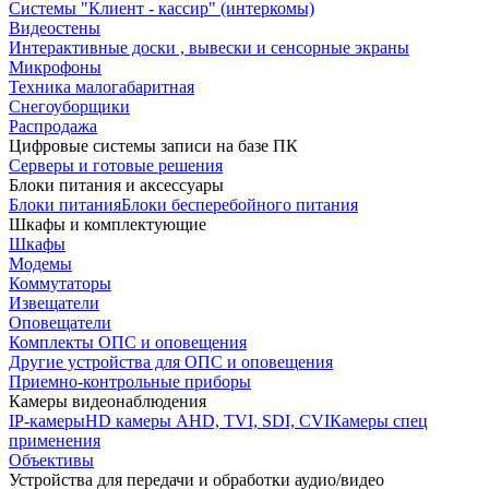
Системы "Клиент - кассир" (интеркомы)
Видеостены
Интерактивные доски , вывески и сенсорные экраны
Микрофоны
Техника малогабаритная
Снегоуборщики
Распродажа
Цифровые системы записи на базе ПК
Серверы и готовые решения
Блоки питания и аксессуары
Блоки питания
Блоки бесперебойного питания
Шкафы и комплектующие
Шкафы
Модемы
Коммутаторы
Извещатели
Оповещатели
Комплекты ОПС и оповещения
Другие устройства для ОПС и оповещения
Приемно-контрольные приборы
Камеры видеонаблюдения
IP-камеры
HD камеры AHD, TVI, SDI, CVI
Камеры спец
применения
Объективы
Устройства для передачи и обработки аудио/видео