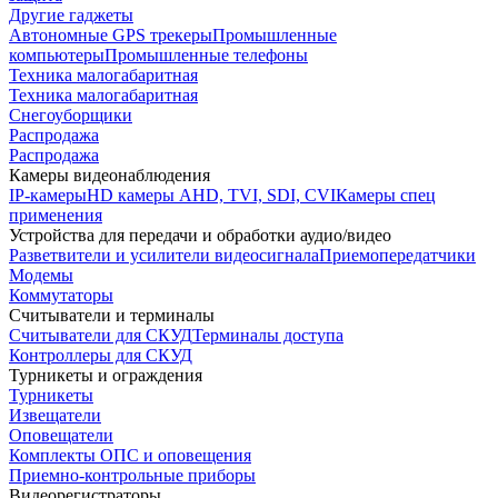
Другие гаджеты
Автономные GPS трекеры
Промышленные
компьютеры
Промышленные телефоны
Техника малогабаритная
Техника малогабаритная
Снегоуборщики
Распродажа
Распродажа
Камеры видеонаблюдения
IP-камеры
HD камеры AHD, TVI, SDI, CVI
Камеры спец
применения
Устройства для передачи и обработки аудио/видео
Разветвители и усилители видеосигнала
Приемопередатчики
Модемы
Коммутаторы
Считыватели и терминалы
Считыватели для СКУД
Терминалы доступа
Контроллеры для СКУД
Турникеты и ограждения
Турникеты
Извещатели
Оповещатели
Комплекты ОПС и оповещения
Приемно-контрольные приборы
Видеорегистраторы