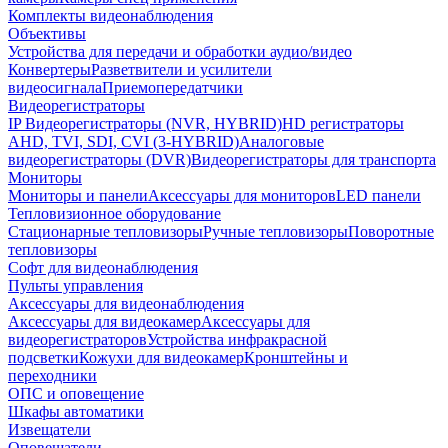
Комплекты видеонаблюдения
Объективы
Устройства для передачи и обработки аудио/видео
Конвертеры
Разветвители и усилители
видеосигнала
Приемопередатчики
Видеорегистраторы
IP Видеорегистраторы (NVR, HYBRID)
HD регистраторы
AHD, TVI, SDI, CVI (3-HYBRID)
Аналоговые
видеорегистраторы (DVR)
Видеорегистраторы для транспорта
Мониторы
Мониторы и панели
Аксессуары для мониторов
LED панели
Тепловизионное оборудование
Стационарные тепловизоры
Ручные тепловизоры
Поворотные
тепловизоры
Софт для видеонаблюдения
Пульты управления
Аксессуары для видеонаблюдения
Аксессуары для видеокамер
Аксессуары для
видеорегистраторов
Устройства инфракрасной
подсветки
Кожухи для видеокамер
Кронштейны и
переходники
ОПС и оповещение
Шкафы автоматики
Извещатели
Оповещатели