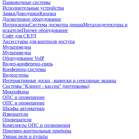
Парковочные системы
Исполнительные устройства
Замки
Доводчики
Кнопки
Досмотровое оборудование
Интроскопы
Система досмотра днища
Металлодетекторы и
искатели
Прочее оборудование
Софт для СКУД
Аксессуары для контроля доступа
Мультимедиа
Мультимедиа
Оборудование VoIP
Видео-конференц-связь
Конференц-системы
Видеостены
Интерактивные доски , вывески и сенсорные экраны
Системы "Клиент - кассир" (интеркомы)
Микрофоны
ОПС и оповещение
ОПС и оповещение
Шкафы автоматики
Извещатели
Оповещатели
Комплекты ОПС и оповещения
Приемно-контрольные приборы
Умные реле и пульты