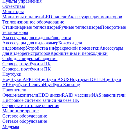
Пульты управления
Объективы
Мониторы
Мониторы и панели
LED панели
Аксессуары для мониторов
Тепловизионное оборудование
Стационарные тепловизоры
Ручные тепловизоры
Поворотные
тепловизоры
Аксессуары для видеонаблюдения
Аксессуары для видеокамер
Кожухи для
видеокамер
Устройства инфракрасной подсветки
Аксессуары
для видеорегистраторов
Кронштейны и переходники
Софт для видеонаблюдения
Сервера, ноутбуки и ПК
Сервера, ноутбуки и ПК
Ноутбуки
Ноутбуки APPLE
Ноутбуки ASUS
Ноутбуки DELL
Ноутбуки
HP
Ноутбуки Lenovo
Ноутбуки Samsung
Накопители
Флеш-накопители
HDD диски
RAID массивы
NAS накопители
Цифровые системы записи на базе ПК
Серверы и готовые решения
Машинное зрение
Сетевое оборудование
Сетевое оборудование
Модемы