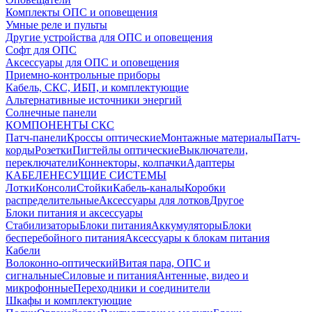
Комплекты ОПС и оповещения
Умные реле и пульты
Другие устройства для ОПС и оповещения
Софт для ОПС
Аксессуары для ОПС и оповещения
Приемно-контрольные приборы
Кабель, СКС, ИБП, и комплектующие
Альтернативные источники энергий
Солнечные панели
КОМПОНЕНТЫ СКС
Патч-панели
Кроссы оптические
Монтажные материалы
Патч-
корды
Розетки
Пигтейлы оптические
Выключатели,
переключатели
Коннекторы, колпачки
Адаптеры
КАБЕЛЕНЕСУЩИЕ СИСТЕМЫ
Лотки
Консоли
Стойки
Кабель-каналы
Коробки
распределительные
Аксессуары для лотков
Другое
Блоки питания и аксессуары
Стабилизаторы
Блоки питания
Аккумуляторы
Блоки
бесперебойного питания
Аксессуары к блокам питания
Кабели
Волоконно-оптический
Витая пара, ОПС и
сигнальные
Силовые и питания
Антенные, видео и
микрофонные
Переходники и соединители
Шкафы и комплектующие