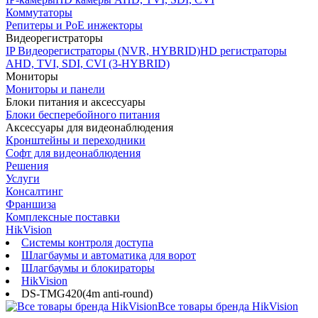
Коммутаторы
Репитеры и PoE инжекторы
Видеорегистраторы
IP Видеорегистраторы (NVR, HYBRID)
HD регистраторы
AHD, TVI, SDI, CVI (3-HYBRID)
Мониторы
Мониторы и панели
Блоки питания и аксессуары
Блоки бесперебойного питания
Аксессуары для видеонаблюдения
Кронштейны и переходники
Софт для видеонаблюдения
Решения
Услуги
Консалтинг
Франшиза
Комплексные поставки
HikVision
Системы контроля доступа
Шлагбаумы и автоматика для ворот
Шлагбаумы и блокираторы
HikVision
DS-TMG420(4m anti-round)
Все товары бренда HikVision