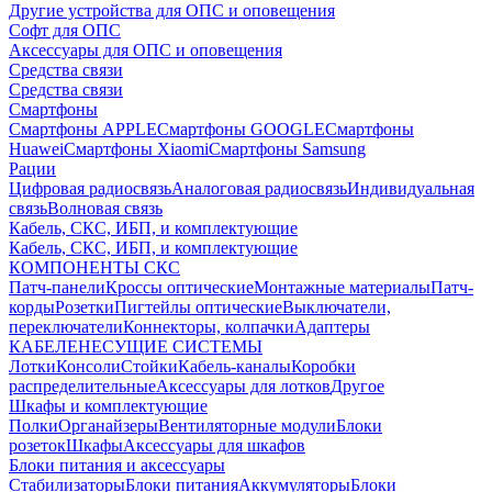
Другие устройства для ОПС и оповещения
Софт для ОПС
Аксессуары для ОПС и оповещения
Средства связи
Средства связи
Смартфоны
Смартфоны APPLE
Смартфоны GOOGLE
Смартфоны
Huawei
Смартфоны Xiaomi
Смартфоны Samsung
Рации
Цифровая радиосвязь
Аналоговая радиосвязь
Индивидуальная
связь
Волновая связь
Кабель, СКС, ИБП, и комплектующие
Кабель, СКС, ИБП, и комплектующие
КОМПОНЕНТЫ СКС
Патч-панели
Кроссы оптические
Монтажные материалы
Патч-
корды
Розетки
Пигтейлы оптические
Выключатели,
переключатели
Коннекторы, колпачки
Адаптеры
КАБЕЛЕНЕСУЩИЕ СИСТЕМЫ
Лотки
Консоли
Стойки
Кабель-каналы
Коробки
распределительные
Аксессуары для лотков
Другое
Шкафы и комплектующие
Полки
Органайзеры
Вентиляторные модули
Блоки
розеток
Шкафы
Аксессуары для шкафов
Блоки питания и аксессуары
Стабилизаторы
Блоки питания
Аккумуляторы
Блоки