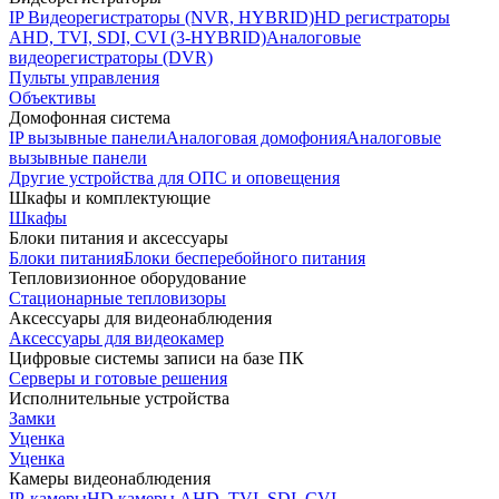
IP Видеорегистраторы (NVR, HYBRID)
HD регистраторы
AHD, TVI, SDI, CVI (3-HYBRID)
Аналоговые
видеорегистраторы (DVR)
Пульты управления
Объективы
Домофонная система
IP вызывные панели
Аналоговая домофония
Аналоговые
вызывные панели
Другие устройства для ОПС и оповещения
Шкафы и комплектующие
Шкафы
Блоки питания и аксессуары
Блоки питания
Блоки бесперебойного питания
Тепловизионное оборудование
Стационарные тепловизоры
Аксессуары для видеонаблюдения
Аксессуары для видеокамер
Цифровые системы записи на базе ПК
Серверы и готовые решения
Исполнительные устройства
Замки
Уценка
Уценка
Камеры видеонаблюдения
IP-камеры
HD камеры AHD, TVI, SDI, CVI