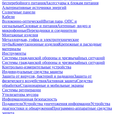
бесперебойного питания
Аксессуары к блокам питания
Альтернативные источники энергий
Солнечные панели
Кабели
Волоконно-оптический
Витая пара, ОПС и
сигнальные
Силовые и питания
Антенные, видео и
микрофонные
Переходники и соединители
Монтажные изделия
Металлорукав, гофра и электротехнические
трубы
Коммутационные изделия
Крепежные и расходные
материалы
Инструменты
Системы гражданской обороны и чрезвычайных ситуаций
Системы гражданской обороны и чрезвычайных ситуаций
Контрольно-измерительные устройства
Индивидуальные средства защиты
Защита от вирусов, бактерий и радиации
Защита от
физического воздействия
Активная защита
Средства
обработки
Стационарные и мобильные экраны
Системы регенерации
Утилизаторы мусора
Информационная безопасность
Подавители
Устройства уничтожения информации
Устройства
диагностики и обнаружения
Программно-аппаратные средства
защита