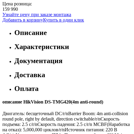
Цена розница:
159 990
Узнайте цену при заказе монтажа
Добавить в корзину
Купить в один клик
Описание
Характеристики
Документация
Доставка
Оплата
описание HikVision DS-TMG420(4m anti-round)
Двигатель: бесщеточный DC/r/nBarrier Boom: 4m anti-collision
round pole, right by default, direction сwitchable/r/nСкорость
подъема: 2.5 с/r/nСкорость падения: 2.5 с/r/n MCBF(Наработка
на отказ): 5,000,000 циклов/r/nИсточник питания: 220 В