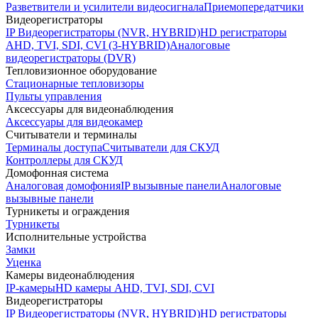
Разветвители и усилители видеосигнала
Приемопередатчики
Видеорегистраторы
IP Видеорегистраторы (NVR, HYBRID)
HD регистраторы
AHD, TVI, SDI, CVI (3-HYBRID)
Аналоговые
видеорегистраторы (DVR)
Тепловизионное оборудование
Стационарные тепловизоры
Пульты управления
Аксессуары для видеонаблюдения
Аксессуары для видеокамер
Считыватели и терминалы
Терминалы доступа
Считыватели для СКУД
Контроллеры для СКУД
Домофонная система
Аналоговая домофония
IP вызывные панели
Аналоговые
вызывные панели
Турникеты и ограждения
Турникеты
Исполнительные устройства
Замки
Уценка
Камеры видеонаблюдения
IP-камеры
HD камеры AHD, TVI, SDI, CVI
Видеорегистраторы
IP Видеорегистраторы (NVR, HYBRID)
HD регистраторы