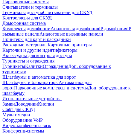
Парковочные системы
Считыватели и терминалы
Терминалы доступа
Считыватели для СКУД
Контроллеры для СКУД
Домофонная система
Комплекты домофонии
Аналоговая домофония
IP домофония
IP
вызывные панели
Аналоговые вызывные панели
Принтеры для карт и расходники
Расходные материалы
Карточные принтеры
Карточки и другие идентификаторы
Аксессуары для контроля доступа
Турникеты и ограждения
Турникеты
Калитки
Ограждения
Доп. оборудование к
турникетам
Шлагбаумы и автоматика для ворот
Шлагбаумы и блокираторы
Автоматика для
ворот
Парковочные комплексы и системы
Доп. оборудование к
шлагбауму
Исполнительные устройства
Замки
Доводчики
Кнопки
Софт для СКУД
Мультимедиа
Оборудование VoIP
Видео-конференц-связь
Конференц-системы