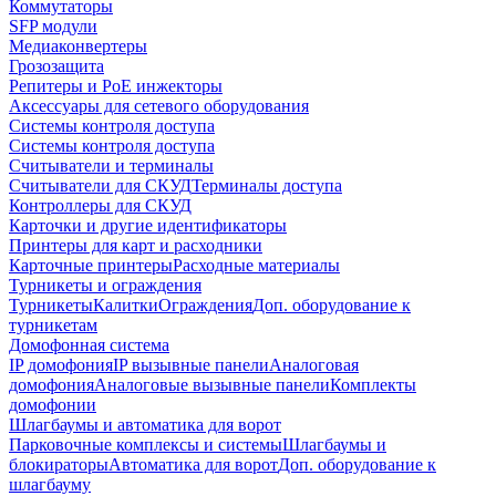
Коммутаторы
SFP модули
Медиаконвертеры
Грозозащита
Репитеры и PoE инжекторы
Аксессуары для сетевого оборудования
Системы контроля доступа
Системы контроля доступа
Считыватели и терминалы
Считыватели для СКУД
Терминалы доступа
Контроллеры для СКУД
Карточки и другие идентификаторы
Принтеры для карт и расходники
Карточные принтеры
Расходные материалы
Турникеты и ограждения
Турникеты
Калитки
Ограждения
Доп. оборудование к
турникетам
Домофонная система
IP домофония
IP вызывные панели
Аналоговая
домофония
Аналоговые вызывные панели
Комплекты
домофонии
Шлагбаумы и автоматика для ворот
Парковочные комплексы и системы
Шлагбаумы и
блокираторы
Автоматика для ворот
Доп. оборудование к
шлагбауму