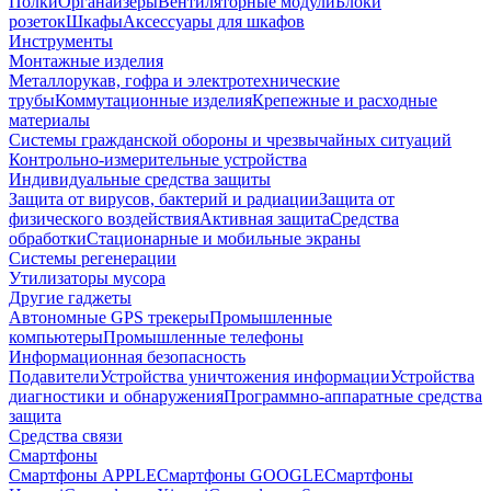
Полки
Органайзеры
Вентиляторные модули
Блоки
розеток
Шкафы
Аксессуары для шкафов
Инструменты
Монтажные изделия
Металлорукав, гофра и электротехнические
трубы
Коммутационные изделия
Крепежные и расходные
материалы
Системы гражданской обороны и чрезвычайных ситуаций
Контрольно-измерительные устройства
Индивидуальные средства защиты
Защита от вирусов, бактерий и радиации
Защита от
физического воздействия
Активная защита
Средства
обработки
Стационарные и мобильные экраны
Системы регенерации
Утилизаторы мусора
Другие гаджеты
Автономные GPS трекеры
Промышленные
компьютеры
Промышленные телефоны
Информационная безопасность
Подавители
Устройства уничтожения информации
Устройства
диагностики и обнаружения
Программно-аппаратные средства
защита
Средства связи
Смартфоны
Смартфоны APPLE
Смартфоны GOOGLE
Смартфоны