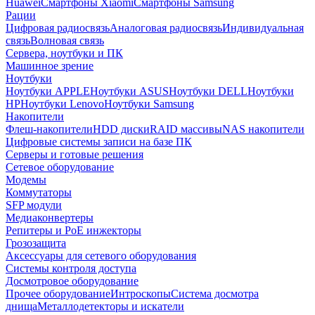
Huawei
Смартфоны Xiaomi
Смартфоны Samsung
Рации
Цифровая радиосвязь
Аналоговая радиосвязь
Индивидуальная
связь
Волновая связь
Сервера, ноутбуки и ПК
Машинное зрение
Ноутбуки
Ноутбуки APPLE
Ноутбуки ASUS
Ноутбуки DELL
Ноутбуки
HP
Ноутбуки Lenovo
Ноутбуки Samsung
Накопители
Флеш-накопители
HDD диски
RAID массивы
NAS накопители
Цифровые системы записи на базе ПК
Серверы и готовые решения
Сетевое оборудование
Модемы
Коммутаторы
SFP модули
Медиаконвертеры
Репитеры и PoE инжекторы
Грозозащита
Аксессуары для сетевого оборудования
Системы контроля доступа
Досмотровое оборудование
Прочее оборудование
Интроскопы
Система досмотра
днища
Металлодетекторы и искатели