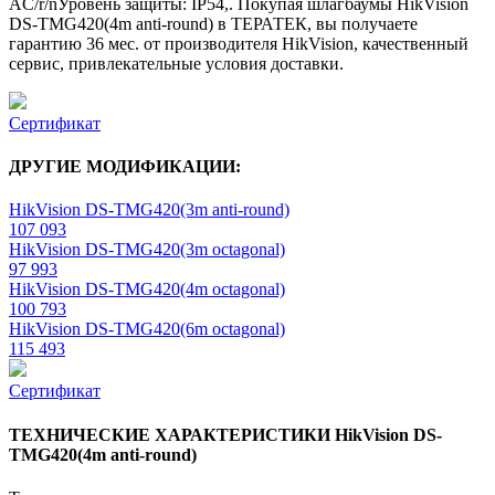
AC/r/nУровень защиты: IP54,. Покупая шлагбаумы HikVision
DS-TMG420(4m anti-round) в ТЕРАТЕК, вы получаете
гарантию 36 мес. от производителя HikVision, качественный
сервис, привлекательные условия доставки.
Сертификат
ДРУГИЕ МОДИФИКАЦИИ:
HikVision DS-TMG420(3m anti-round)
107 093
HikVision DS-TMG420(3m octagonal)
97 993
HikVision DS-TMG420(4m octagonal)
100 793
HikVision DS-TMG420(6m octagonal)
115 493
Сертификат
ТЕХНИЧЕСКИЕ ХАРАКТЕРИСТИКИ HikVision DS-
TMG420(4m anti-round)