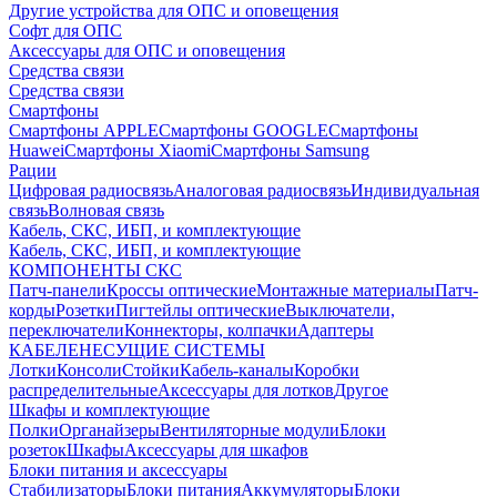
Другие устройства для ОПС и оповещения
Софт для ОПС
Аксессуары для ОПС и оповещения
Средства связи
Средства связи
Смартфоны
Смартфоны APPLE
Смартфоны GOOGLE
Смартфоны
Huawei
Смартфоны Xiaomi
Смартфоны Samsung
Рации
Цифровая радиосвязь
Аналоговая радиосвязь
Индивидуальная
связь
Волновая связь
Кабель, СКС, ИБП, и комплектующие
Кабель, СКС, ИБП, и комплектующие
КОМПОНЕНТЫ СКС
Патч-панели
Кроссы оптические
Монтажные материалы
Патч-
корды
Розетки
Пигтейлы оптические
Выключатели,
переключатели
Коннекторы, колпачки
Адаптеры
КАБЕЛЕНЕСУЩИЕ СИСТЕМЫ
Лотки
Консоли
Стойки
Кабель-каналы
Коробки
распределительные
Аксессуары для лотков
Другое
Шкафы и комплектующие
Полки
Органайзеры
Вентиляторные модули
Блоки
розеток
Шкафы
Аксессуары для шкафов
Блоки питания и аксессуары
Стабилизаторы
Блоки питания
Аккумуляторы
Блоки