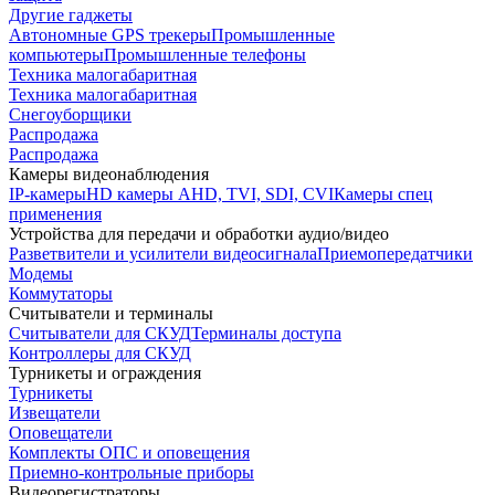
Другие гаджеты
Автономные GPS трекеры
Промышленные
компьютеры
Промышленные телефоны
Техника малогабаритная
Техника малогабаритная
Снегоуборщики
Распродажа
Распродажа
Камеры видеонаблюдения
IP-камеры
HD камеры AHD, TVI, SDI, CVI
Камеры спец
применения
Устройства для передачи и обработки аудио/видео
Разветвители и усилители видеосигнала
Приемопередатчики
Модемы
Коммутаторы
Считыватели и терминалы
Считыватели для СКУД
Терминалы доступа
Контроллеры для СКУД
Турникеты и ограждения
Турникеты
Извещатели
Оповещатели
Комплекты ОПС и оповещения
Приемно-контрольные приборы
Видеорегистраторы