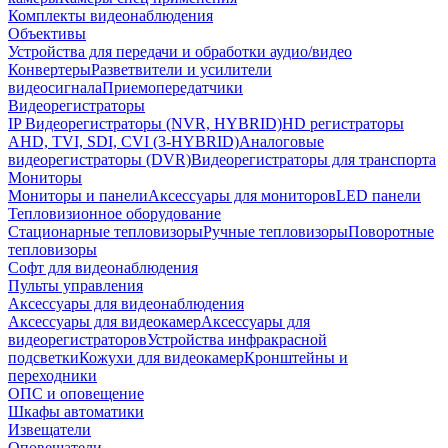
Комплекты видеонаблюдения
Объективы
Устройства для передачи и обработки аудио/видео
Конвертеры
Разветвители и усилители
видеосигнала
Приемопередатчики
Видеорегистраторы
IP Видеорегистраторы (NVR, HYBRID)
HD регистраторы
AHD, TVI, SDI, CVI (3-HYBRID)
Аналоговые
видеорегистраторы (DVR)
Видеорегистраторы для транспорта
Мониторы
Мониторы и панели
Аксессуары для мониторов
LED панели
Тепловизионное оборудование
Стационарные тепловизоры
Ручные тепловизоры
Поворотные
тепловизоры
Софт для видеонаблюдения
Пульты управления
Аксессуары для видеонаблюдения
Аксессуары для видеокамер
Аксессуары для
видеорегистраторов
Устройства инфракрасной
подсветки
Кожухи для видеокамер
Кронштейны и
переходники
ОПС и оповещение
Шкафы автоматики
Извещатели
Оповещатели