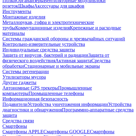
Полки
Органайзеры
Вентиляторные модули
Блоки
розеток
Шкафы
Аксессуары для шкафов
Инструменты
Монтажные изделия
Металлорукав, гофра и электротехнические
трубы
Коммутационные изделия
Крепежные и расходные
материалы
Системы гражданской обороны и чрезвычайных ситуаций
Контрольно-измерительные устройства
Индивидуальные средства защиты
Защита от вирусов, бактерий и радиации
Защита от
физического воздействия
Активная защита
Средства
обработки
Стационарные и мобильные экраны
Системы регенерации
Утилизаторы мусора
Другие гаджеты
Автономные GPS трекеры
Промышленные
компьютеры
Промышленные телефоны
Информационная безопасность
Подавители
Устройства уничтожения информации
Устройства
диагностики и обнаружения
Программно-аппаратные средства
защита
Средства связи
Смартфоны
Смартфоны APPLE
Смартфоны GOOGLE
Смартфоны