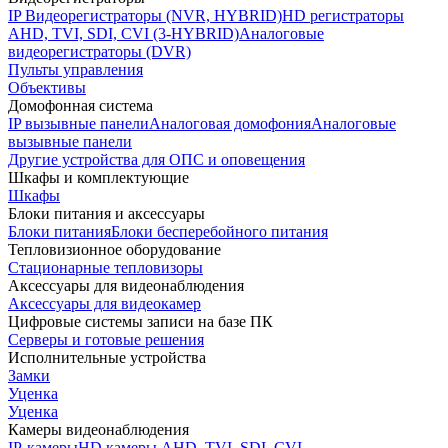
IP Видеорегистраторы (NVR, HYBRID)
HD регистраторы
AHD, TVI, SDI, CVI (3-HYBRID)
Аналоговые
видеорегистраторы (DVR)
Пульты управления
Объективы
Домофонная система
IP вызывные панели
Аналоговая домофония
Аналоговые
вызывные панели
Другие устройства для ОПС и оповещения
Шкафы и комплектующие
Шкафы
Блоки питания и аксессуары
Блоки питания
Блоки бесперебойного питания
Тепловизионное оборудование
Стационарные тепловизоры
Аксессуары для видеонаблюдения
Аксессуары для видеокамер
Цифровые системы записи на базе ПК
Серверы и готовые решения
Исполнительные устройства
Замки
Уценка
Уценка
Камеры видеонаблюдения
IP-камеры
HD камеры AHD, TVI, SDI, CVI