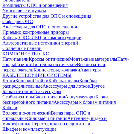
Комплекты ОПС и оповещения
Умные реле и пульты
Другие устройства для ОПС и оповещения
Софт для ОПС
Аксессуары для ОПС и оповещения
Приемно-контрольные приборы
Кабель, СКС, ИБП, и комплектующие
Альтернативные источники энергий
Солнечные панели
КОМПОНЕНТЫ СКС
Патч-панели
Кроссы оптические
Монтажные материалы
Патч-
корды
Розетки
Пигтейлы оптические
Выключатели,
переключатели
Коннекторы, колпачки
Адаптеры
КАБЕЛЕНЕСУЩИЕ СИСТЕМЫ
Лотки
Консоли
Стойки
Кабель-каналы
Коробки
распределительные
Аксессуары для лотков
Другое
Блоки питания и аксессуары
Стабилизаторы
Блоки питания
Аккумуляторы
Блоки
бесперебойного питания
Аксессуары к блокам питания
Кабели
Волоконно-оптический
Витая пара, ОПС и
сигнальные
Силовые и питания
Антенные, видео и
микрофонные
Переходники и соединители
Шкафы и комплектующие