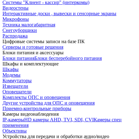
Системы "Клиент - кассир" (интеркомы)
Видеостены
Интерактивные доски , вывески и сенсорные экраны
Микрофоны
Техника малогабаритная
Снегоуборщики
Распродажа
Цифровые системы записи на базе ПК
Серверы и готовые решения
Блоки питания и аксессуары
Блоки питания
Блоки бесперебойного питания
Шкафы и комплектующие
Шкафы
Модемы
Коммутаторы
Извещатели
Оповещатели
Комплекты ОПС и оповещения
Другие устройства для ОПС и оповещения
Приемно-контрольные приборы
Камеры видеонаблюдения
IP-камеры
HD камеры AHD, TVI, SDI, CVI
Камеры спец
применения
Объективы
Устройства для передачи и обработки аудио/видео