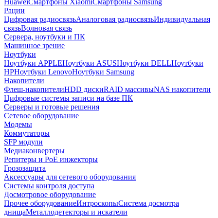
Huawei
Смартфоны Xiaomi
Смартфоны Samsung
Рации
Цифровая радиосвязь
Аналоговая радиосвязь
Индивидуальная
связь
Волновая связь
Сервера, ноутбуки и ПК
Машинное зрение
Ноутбуки
Ноутбуки APPLE
Ноутбуки ASUS
Ноутбуки DELL
Ноутбуки
HP
Ноутбуки Lenovo
Ноутбуки Samsung
Накопители
Флеш-накопители
HDD диски
RAID массивы
NAS накопители
Цифровые системы записи на базе ПК
Серверы и готовые решения
Сетевое оборудование
Модемы
Коммутаторы
SFP модули
Медиаконвертеры
Репитеры и PoE инжекторы
Грозозащита
Аксессуары для сетевого оборудования
Системы контроля доступа
Досмотровое оборудование
Прочее оборудование
Интроскопы
Система досмотра
днища
Металлодетекторы и искатели