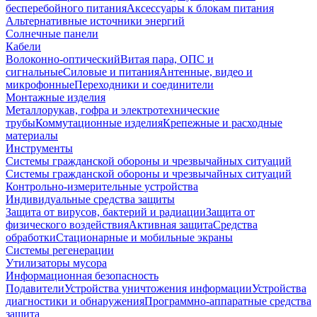
бесперебойного питания
Аксессуары к блокам питания
Альтернативные источники энергий
Солнечные панели
Кабели
Волоконно-оптический
Витая пара, ОПС и
сигнальные
Силовые и питания
Антенные, видео и
микрофонные
Переходники и соединители
Монтажные изделия
Металлорукав, гофра и электротехнические
трубы
Коммутационные изделия
Крепежные и расходные
материалы
Инструменты
Системы гражданской обороны и чрезвычайных ситуаций
Системы гражданской обороны и чрезвычайных ситуаций
Контрольно-измерительные устройства
Индивидуальные средства защиты
Защита от вирусов, бактерий и радиации
Защита от
физического воздействия
Активная защита
Средства
обработки
Стационарные и мобильные экраны
Системы регенерации
Утилизаторы мусора
Информационная безопасность
Подавители
Устройства уничтожения информации
Устройства
диагностики и обнаружения
Программно-аппаратные средства
защита