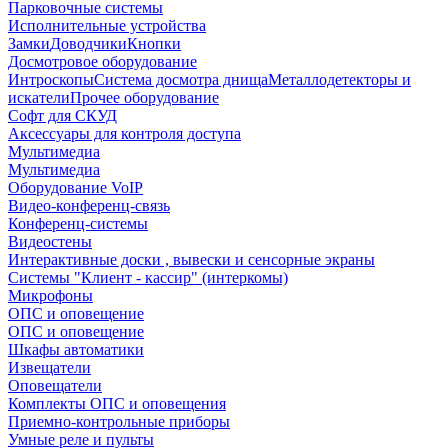
Парковочные системы
Исполнительные устройства
Замки
Доводчики
Кнопки
Досмотровое оборудование
Интроскопы
Система досмотра днища
Металлодетекторы и
искатели
Прочее оборудование
Софт для СКУД
Аксессуары для контроля доступа
Мультимедиа
Мультимедиа
Оборудование VoIP
Видео-конференц-связь
Конференц-системы
Видеостены
Интерактивные доски , вывески и сенсорные экраны
Системы "Клиент - кассир" (интеркомы)
Микрофоны
ОПС и оповещение
ОПС и оповещение
Шкафы автоматики
Извещатели
Оповещатели
Комплекты ОПС и оповещения
Приемно-контрольные приборы
Умные реле и пульты