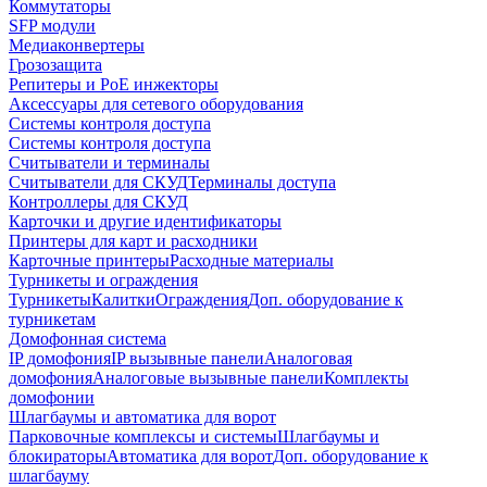
Коммутаторы
SFP модули
Медиаконвертеры
Грозозащита
Репитеры и PoE инжекторы
Аксессуары для сетевого оборудования
Системы контроля доступа
Системы контроля доступа
Считыватели и терминалы
Считыватели для СКУД
Терминалы доступа
Контроллеры для СКУД
Карточки и другие идентификаторы
Принтеры для карт и расходники
Карточные принтеры
Расходные материалы
Турникеты и ограждения
Турникеты
Калитки
Ограждения
Доп. оборудование к
турникетам
Домофонная система
IP домофония
IP вызывные панели
Аналоговая
домофония
Аналоговые вызывные панели
Комплекты
домофонии
Шлагбаумы и автоматика для ворот
Парковочные комплексы и системы
Шлагбаумы и
блокираторы
Автоматика для ворот
Доп. оборудование к
шлагбауму