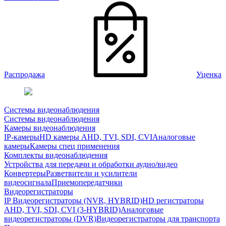
Распродажа
Уценка
Системы видеонаблюдения
Системы видеонаблюдения
Камеры видеонаблюдения
IP-камеры
HD камеры AHD, TVI, SDI, CVI
Аналоговые
камеры
Камеры спец применения
Комплекты видеонаблюдения
Устройства для передачи и обработки аудио/видео
Конвертеры
Разветвители и усилители
видеосигнала
Приемопередатчики
Видеорегистраторы
IP Видеорегистраторы (NVR, HYBRID)
HD регистраторы
AHD, TVI, SDI, CVI (3-HYBRID)
Аналоговые
видеорегистраторы (DVR)
Видеорегистраторы для транспорта