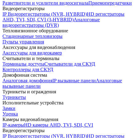
Разветвители и усилители видеосигнала
Приемопередатчики
Видеорегистраторы
IP Видеорегистраторы (NVR, HYBRID)
HD регистраторы
AHD, TVI, SDI, CVI (3-HYBRID)
Аналоговые
видеорегистраторы (DVR)
Тепловизионное оборудование
Стационарные тепловизоры
Пульты управления
Аксессуары для видеонаблюдения
Аксессуары для видеокамер
Считыватели и терминалы
Терминалы доступа
Считыватели для СКУД
Контроллеры для СКУД
Домофонная система
Аналоговая домофония
IP вызывные панели
Аналоговые
вызывные панели
Турникеты и ограждения
Турникеты
Исполнительные устройства
Замки
Уценка
Камеры видеонаблюдения
IP-камеры
HD камеры AHD, TVI, SDI, CVI
Видеорегистраторы
IP Видеорегистраторы (NVR, HYBRID)
HD регистраторы