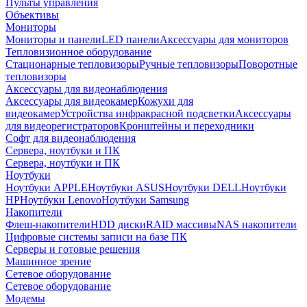
Пульты управления
Объективы
Мониторы
Мониторы и панели
LED панели
Аксессуары для мониторов
Тепловизионное оборудование
Стационарные тепловизоры
Ручные тепловизоры
Поворотные
тепловизоры
Аксессуары для видеонаблюдения
Аксессуары для видеокамер
Кожухи для
видеокамер
Устройства инфракрасной подсветки
Аксессуары
для видеорегистраторов
Кронштейны и переходники
Софт для видеонаблюдения
Сервера, ноутбуки и ПК
Сервера, ноутбуки и ПК
Ноутбуки
Ноутбуки APPLE
Ноутбуки ASUS
Ноутбуки DELL
Ноутбуки
HP
Ноутбуки Lenovo
Ноутбуки Samsung
Накопители
Флеш-накопители
HDD диски
RAID массивы
NAS накопители
Цифровые системы записи на базе ПК
Серверы и готовые решения
Машинное зрение
Сетевое оборудование
Сетевое оборудование
Модемы