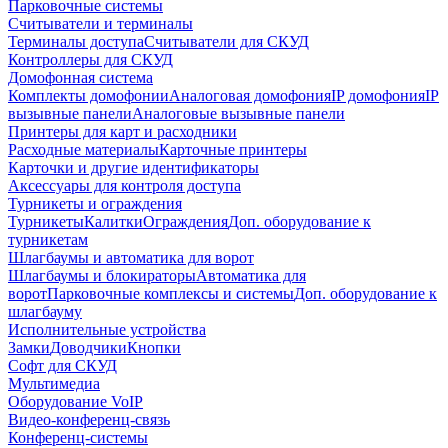
Парковочные системы
Считыватели и терминалы
Терминалы доступа
Считыватели для СКУД
Контроллеры для СКУД
Домофонная система
Комплекты домофонии
Аналоговая домофония
IP домофония
IP
вызывные панели
Аналоговые вызывные панели
Принтеры для карт и расходники
Расходные материалы
Карточные принтеры
Карточки и другие идентификаторы
Аксессуары для контроля доступа
Турникеты и ограждения
Турникеты
Калитки
Ограждения
Доп. оборудование к
турникетам
Шлагбаумы и автоматика для ворот
Шлагбаумы и блокираторы
Автоматика для
ворот
Парковочные комплексы и системы
Доп. оборудование к
шлагбауму
Исполнительные устройства
Замки
Доводчики
Кнопки
Софт для СКУД
Мультимедиа
Оборудование VoIP
Видео-конференц-связь
Конференц-системы