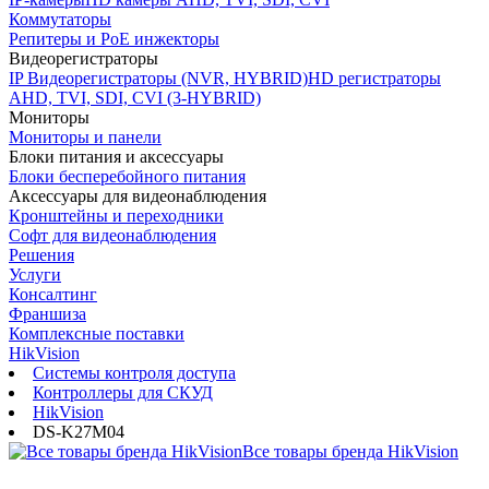
Коммутаторы
Репитеры и PoE инжекторы
Видеорегистраторы
IP Видеорегистраторы (NVR, HYBRID)
HD регистраторы
AHD, TVI, SDI, CVI (3-HYBRID)
Мониторы
Мониторы и панели
Блоки питания и аксессуары
Блоки бесперебойного питания
Аксессуары для видеонаблюдения
Кронштейны и переходники
Софт для видеонаблюдения
Решения
Услуги
Консалтинг
Франшиза
Комплексные поставки
HikVision
Системы контроля доступа
Контроллеры для СКУД
HikVision
DS-K27M04
Все товары бренда HikVision