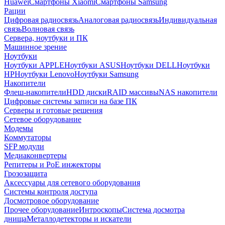
Huawei
Смартфоны Xiaomi
Смартфоны Samsung
Рации
Цифровая радиосвязь
Аналоговая радиосвязь
Индивидуальная
связь
Волновая связь
Сервера, ноутбуки и ПК
Машинное зрение
Ноутбуки
Ноутбуки APPLE
Ноутбуки ASUS
Ноутбуки DELL
Ноутбуки
HP
Ноутбуки Lenovo
Ноутбуки Samsung
Накопители
Флеш-накопители
HDD диски
RAID массивы
NAS накопители
Цифровые системы записи на базе ПК
Серверы и готовые решения
Сетевое оборудование
Модемы
Коммутаторы
SFP модули
Медиаконвертеры
Репитеры и PoE инжекторы
Грозозащита
Аксессуары для сетевого оборудования
Системы контроля доступа
Досмотровое оборудование
Прочее оборудование
Интроскопы
Система досмотра
днища
Металлодетекторы и искатели