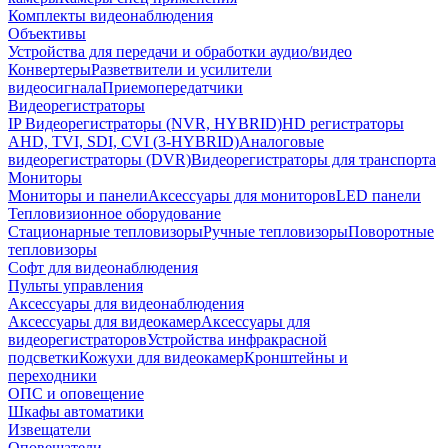
Комплекты видеонаблюдения
Объективы
Устройства для передачи и обработки аудио/видео
Конвертеры
Разветвители и усилители
видеосигнала
Приемопередатчики
Видеорегистраторы
IP Видеорегистраторы (NVR, HYBRID)
HD регистраторы
AHD, TVI, SDI, CVI (3-HYBRID)
Аналоговые
видеорегистраторы (DVR)
Видеорегистраторы для транспорта
Мониторы
Мониторы и панели
Аксессуары для мониторов
LED панели
Тепловизионное оборудование
Стационарные тепловизоры
Ручные тепловизоры
Поворотные
тепловизоры
Софт для видеонаблюдения
Пульты управления
Аксессуары для видеонаблюдения
Аксессуары для видеокамер
Аксессуары для
видеорегистраторов
Устройства инфракрасной
подсветки
Кожухи для видеокамер
Кронштейны и
переходники
ОПС и оповещение
Шкафы автоматики
Извещатели
Оповещатели