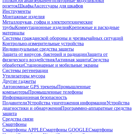
Полки
Органайзеры
Вентиляторные модули
Блоки
розеток
Шкафы
Аксессуары для шкафов
Инструменты
Монтажные изделия
Металлорукав, гофра и электротехнические
трубы
Коммутационные изделия
Крепежные и расходные
материалы
Системы гражданской обороны и чрезвычайных ситуаций
Контрольно-измерительные устройства
Индивидуальные средства защиты
Защита от вирусов, бактерий и радиации
Защита от
физического воздействия
Активная защита
Средства
обработки
Стационарные и мобильные экраны
Системы регенерации
Утилизаторы мусора
Другие гаджеты
Автономные GPS трекеры
Промышленные
компьютеры
Промышленные телефоны
Информационная безопасность
Подавители
Устройства уничтожения информации
Устройства
диагностики и обнаружения
Программно-аппаратные средства
защита
Средства связи
Смартфоны
Смартфоны APPLE
Смартфоны GOOGLE
Смартфоны