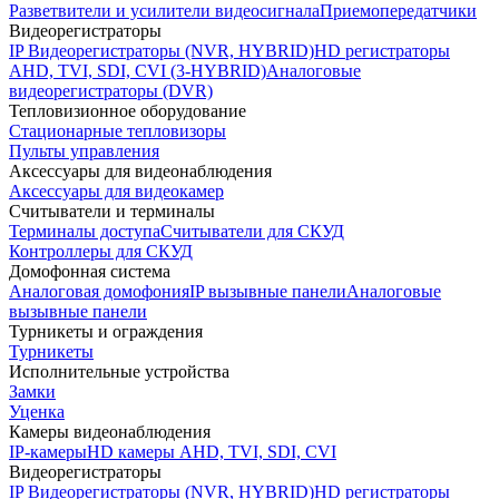
Разветвители и усилители видеосигнала
Приемопередатчики
Видеорегистраторы
IP Видеорегистраторы (NVR, HYBRID)
HD регистраторы
AHD, TVI, SDI, CVI (3-HYBRID)
Аналоговые
видеорегистраторы (DVR)
Тепловизионное оборудование
Стационарные тепловизоры
Пульты управления
Аксессуары для видеонаблюдения
Аксессуары для видеокамер
Считыватели и терминалы
Терминалы доступа
Считыватели для СКУД
Контроллеры для СКУД
Домофонная система
Аналоговая домофония
IP вызывные панели
Аналоговые
вызывные панели
Турникеты и ограждения
Турникеты
Исполнительные устройства
Замки
Уценка
Камеры видеонаблюдения
IP-камеры
HD камеры AHD, TVI, SDI, CVI
Видеорегистраторы
IP Видеорегистраторы (NVR, HYBRID)
HD регистраторы