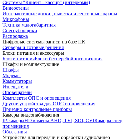
Системы "Клиент - кассир" (интеркомы)
Видеостены
Интерактивные доски , вывески и сенсорные экраны
Микрофоны
Техника малогабаритная
Снегоуборщики
Распродажа
Цифровые системы записи на базе ПК
Серверы и готовые решения
Блоки питания и аксессуары
Блоки питания
Блоки бесперебойного питания
Шкафы и комплектующие
Шкафы
Модемы
Коммутаторы
Извещатели
Оповещатели
Комплекты ОПС и оповещения
Другие устройства для ОПС и оповещения
Приемно-контрольные приборы
Камеры видеонаблюдения
IP-камеры
HD камеры AHD, TVI, SDI, CVI
Камеры спец
применения
Объективы
Устройства для передачи и обработки аудио/видео