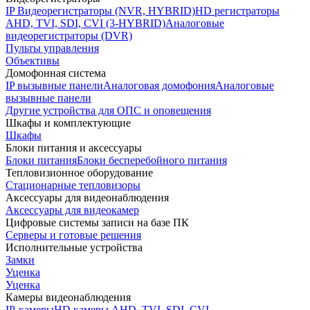
IP Видеорегистраторы (NVR, HYBRID)
HD регистраторы
AHD, TVI, SDI, CVI (3-HYBRID)
Аналоговые
видеорегистраторы (DVR)
Пульты управления
Объективы
Домофонная система
IP вызывные панели
Аналоговая домофония
Аналоговые
вызывные панели
Другие устройства для ОПС и оповещения
Шкафы и комплектующие
Шкафы
Блоки питания и аксессуары
Блоки питания
Блоки бесперебойного питания
Тепловизионное оборудование
Стационарные тепловизоры
Аксессуары для видеонаблюдения
Аксессуары для видеокамер
Цифровые системы записи на базе ПК
Серверы и готовые решения
Исполнительные устройства
Замки
Уценка
Уценка
Камеры видеонаблюдения
IP-камеры
HD камеры AHD, TVI, SDI, CVI