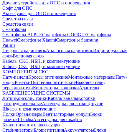
Другие устройства для ОПС и оповещения
Софт для ОПС
Аксессуары для ОПС и оповещения
Средства связи
Средства связи
Смартфоны
Смартфоны APPLE
Смартфоны GOOGLE
Смартфоны
Huawei
Смартфоны Xiaomi
Смартфоны Samsung
Рации
Цифровая радиосвязь
Аналоговая радиосвязь
Индивидуальная
связь
Волновая связь
Кабель, СКС, ИБП, и комплектующие
Кабель, СКС, ИБП, и комплектующие
КОМПОНЕНТЫ СКС
Патч-панели
Кроссы оптические
Монтажные материалы
Патч-
корды
Розетки
Пигтейлы оптические
Выключатели,
переключатели
Коннекторы, колпачки
Адаптеры
КАБЕЛЕНЕСУЩИЕ СИСТЕМЫ
Лотки
Консоли
Стойки
Кабель-каналы
Коробки
распределительные
Аксессуары для лотков
Другое
Шкафы и комплектующие
Полки
Органайзеры
Вентиляторные модули
Блоки
розеток
Шкафы
Аксессуары для шкафов
Блоки питания и аксессуары
Стабилизаторы
Блоки питания
Аккумуляторы
Блоки