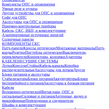
Комплекты ОПС и оповещения
Умные реле и пульты
Другие устройства для ОПС и оповещения
Софт для ОПС
Аксессуары для ОПС и оповещения
Приемно-контрольные приборы
Кабель, СКС, ИБП, и комплектующие
Альтернативные источники энергий
Солнечные панели
КОМПОНЕНТЫ СКС
Патч-панели
Кроссы оптические
Монтажные материалы
Патч-
корды
Розетки
Пигтейлы оптические
Выключатели,
переключатели
Коннекторы, колпачки
Адаптеры
КАБЕЛЕНЕСУЩИЕ СИСТЕМЫ
Лотки
Консоли
Стойки
Кабель-каналы
Коробки
распределительные
Аксессуары для лотков
Другое
Блоки питания и аксессуары
Стабилизаторы
Блоки питания
Аккумуляторы
Блоки
бесперебойного питания
Аксессуары к блокам питания
Кабели
Волоконно-оптический
Витая пара, ОПС и
сигнальные
Силовые и питания
Антенные, видео и
микрофонные
Переходники и соединители
Шкафы и комплектующие