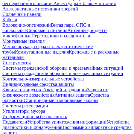
бесперебойного питания
Аксессуары к блокам питания
Альтернативные источники энергий
Солнечные панели
Кабели
Волоконно-оптический
Витая пара, ОПС и
сигнальные
Силовые и питания
Антенные, видео и
микрофонные
Переходники и соединители
Монтажные изделия
Металлорукав, гофра и электротехнические
трубы
Коммутационные изделия
Крепежные и расходные
материалы
Инструменты
Системы гражданской обороны и чрезвычайных ситуаций
Системы гражданской обороны и чрезвычайных ситуаций
Контрольно-измерительные устройства
Индивидуальные средства защиты
Защита от вирусов, бактерий и радиации
Защита от
физического воздействия
Активная защита
Средства
обработки
Стационарные и мобильные экраны
Системы регенерации
Утилизаторы мусора
Информационная безопасность
Подавители
Устройства уничтожения информации
Устройства
диагностики и обнаружения
Программно-аппаратные средства
защита