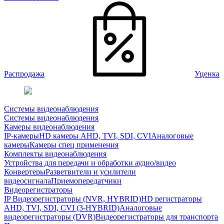
Распродажа
Уценка
Системы видеонаблюдения
Системы видеонаблюдения
Камеры видеонаблюдения
IP-камеры
HD камеры AHD, TVI, SDI, CVI
Аналоговые
камеры
Камеры спец применения
Комплекты видеонаблюдения
Устройства для передачи и обработки аудио/видео
Конвертеры
Разветвители и усилители
видеосигнала
Приемопередатчики
Видеорегистраторы
IP Видеорегистраторы (NVR, HYBRID)
HD регистраторы
AHD, TVI, SDI, CVI (3-HYBRID)
Аналоговые
видеорегистраторы (DVR)
Видеорегистраторы для транспорта