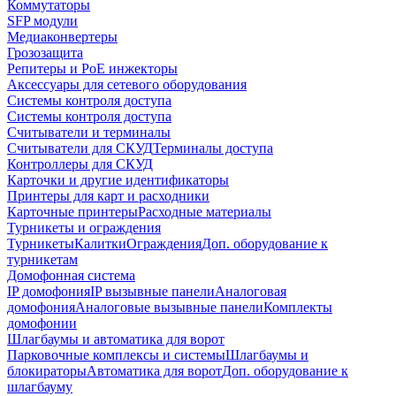
Коммутаторы
SFP модули
Медиаконвертеры
Грозозащита
Репитеры и PoE инжекторы
Аксессуары для сетевого оборудования
Системы контроля доступа
Системы контроля доступа
Считыватели и терминалы
Считыватели для СКУД
Терминалы доступа
Контроллеры для СКУД
Карточки и другие идентификаторы
Принтеры для карт и расходники
Карточные принтеры
Расходные материалы
Турникеты и ограждения
Турникеты
Калитки
Ограждения
Доп. оборудование к
турникетам
Домофонная система
IP домофония
IP вызывные панели
Аналоговая
домофония
Аналоговые вызывные панели
Комплекты
домофонии
Шлагбаумы и автоматика для ворот
Парковочные комплексы и системы
Шлагбаумы и
блокираторы
Автоматика для ворот
Доп. оборудование к
шлагбауму