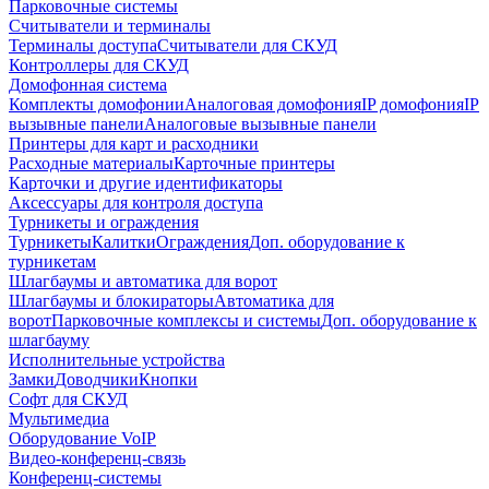
Парковочные системы
Считыватели и терминалы
Терминалы доступа
Считыватели для СКУД
Контроллеры для СКУД
Домофонная система
Комплекты домофонии
Аналоговая домофония
IP домофония
IP
вызывные панели
Аналоговые вызывные панели
Принтеры для карт и расходники
Расходные материалы
Карточные принтеры
Карточки и другие идентификаторы
Аксессуары для контроля доступа
Турникеты и ограждения
Турникеты
Калитки
Ограждения
Доп. оборудование к
турникетам
Шлагбаумы и автоматика для ворот
Шлагбаумы и блокираторы
Автоматика для
ворот
Парковочные комплексы и системы
Доп. оборудование к
шлагбауму
Исполнительные устройства
Замки
Доводчики
Кнопки
Софт для СКУД
Мультимедиа
Оборудование VoIP
Видео-конференц-связь
Конференц-системы