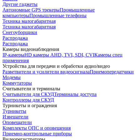
Другие гаджеты
Автономные GPS трекеры
Промышленные
компьютеры
Промышленные телефоны
Техника малогабаритная
Техника малогабаритная
Снегоуборщики
Распродажа
Распродажа
Камеры видеонаблюдения
IP-камеры
HD камеры AHD, TVI, SDI, CVI
Камеры спец
применения
Устройства для передачи и обработки аудио/видео
Разветвители и усилители видеосигнала
Приемопередатчики
Модемы
Коммутаторы
Считыватели и терминалы
Считыватели для СКУД
Терминалы доступа
Контроллеры для СКУД
Турникеты и ограждения
Турникеты
Извещатели
Оповещатели
Комплекты ОПС и оповещения
Приемно-контрольные приборы
Видеорегистраторы