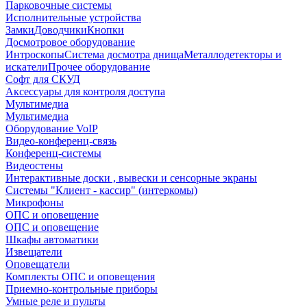
Парковочные системы
Исполнительные устройства
Замки
Доводчики
Кнопки
Досмотровое оборудование
Интроскопы
Система досмотра днища
Металлодетекторы и
искатели
Прочее оборудование
Софт для СКУД
Аксессуары для контроля доступа
Мультимедиа
Мультимедиа
Оборудование VoIP
Видео-конференц-связь
Конференц-системы
Видеостены
Интерактивные доски , вывески и сенсорные экраны
Системы "Клиент - кассир" (интеркомы)
Микрофоны
ОПС и оповещение
ОПС и оповещение
Шкафы автоматики
Извещатели
Оповещатели
Комплекты ОПС и оповещения
Приемно-контрольные приборы
Умные реле и пульты