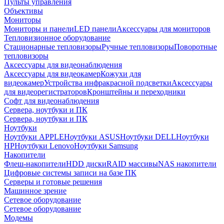
Пульты управления
Объективы
Мониторы
Мониторы и панели
LED панели
Аксессуары для мониторов
Тепловизионное оборудование
Стационарные тепловизоры
Ручные тепловизоры
Поворотные
тепловизоры
Аксессуары для видеонаблюдения
Аксессуары для видеокамер
Кожухи для
видеокамер
Устройства инфракрасной подсветки
Аксессуары
для видеорегистраторов
Кронштейны и переходники
Софт для видеонаблюдения
Сервера, ноутбуки и ПК
Сервера, ноутбуки и ПК
Ноутбуки
Ноутбуки APPLE
Ноутбуки ASUS
Ноутбуки DELL
Ноутбуки
HP
Ноутбуки Lenovo
Ноутбуки Samsung
Накопители
Флеш-накопители
HDD диски
RAID массивы
NAS накопители
Цифровые системы записи на базе ПК
Серверы и готовые решения
Машинное зрение
Сетевое оборудование
Сетевое оборудование
Модемы