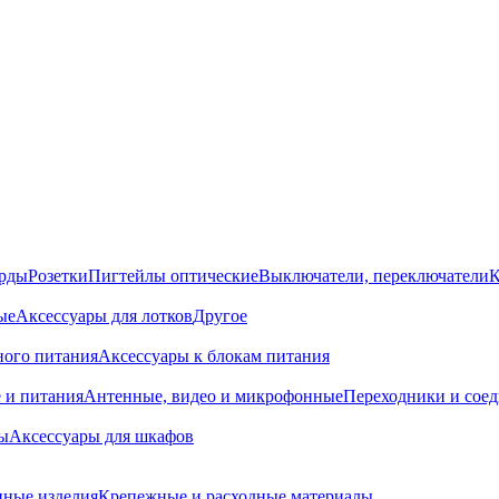
орды
Розетки
Пигтейлы оптические
Выключатели, переключатели
К
ые
Аксессуары для лотков
Другое
ного питания
Аксессуары к блокам питания
 и питания
Антенные, видео и микрофонные
Переходники и сое
ы
Аксессуары для шкафов
ные изделия
Крепежные и расходные материалы