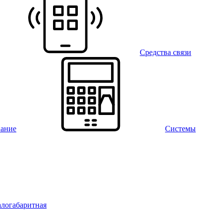
Средства связи
вание
Системы
алогабаритная