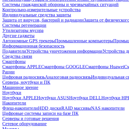
Системы гражданской обороны и чрезвычайных ситуаций
Контрольно-измерительные устройства
Индивидуальные средства защиты
Защита от вирусов, бактерий и радиации
Защита от физическог
Системы регенерации
Утилизаторы мусора
Другие гаджеты
Автономные GPS трекеры
Промышленные компьютеры
Промыш
Информационная безопасность
Подавители
Устройства уничтожения информации
Устройства 
Средства связи
Смартфоны
Смартфоны APPLE
Смартфоны GOOGLE
Смартфоны Huawei
См
Рации
Цифровая радиосвязь
Аналоговая радиосвязь
Индивидуальная св
Сервера, ноутбуки и ПК
Машинное зрение
Ноутбуки
Ноутбуки APPLE
Ноутбуки ASUS
Ноутбуки DELL
Ноутбуки HP
Накопители
Флеш-накопители
HDD диски
RAID массивы
NAS накопители
Цифровые системы записи на базе ПК
Серверы и готовые решения
Сетевое оборудование
Модемы