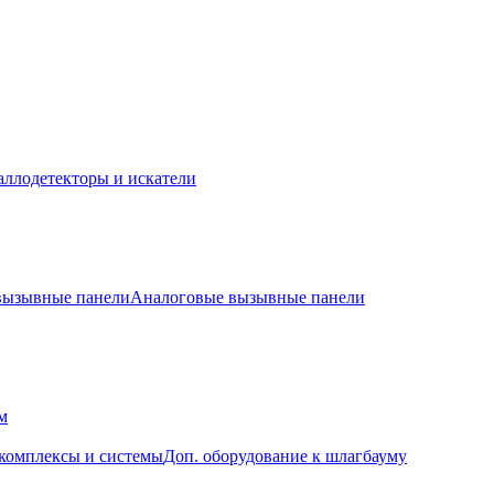
ллодетекторы и искатели
 вызывные панели
Аналоговые вызывные панели
м
комплексы и системы
Доп. оборудование к шлагбауму