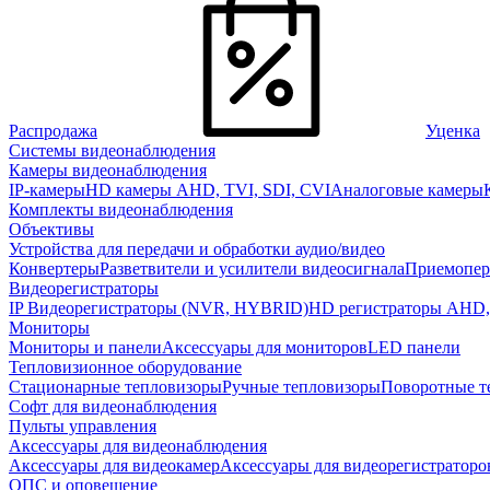
Распродажа
Уценка
Системы видеонаблюдения
Камеры видеонаблюдения
IP-камеры
HD камеры AHD, TVI, SDI, CVI
Аналоговые камеры
Комплекты видеонаблюдения
Объективы
Устройства для передачи и обработки аудио/видео
Конвертеры
Разветвители и усилители видеосигнала
Приемопер
Видеорегистраторы
IP Видеорегистраторы (NVR, HYBRID)
HD регистраторы AHD,
Мониторы
Мониторы и панели
Аксессуары для мониторов
LED панели
Тепловизионное оборудование
Стационарные тепловизоры
Ручные тепловизоры
Поворотные т
Софт для видеонаблюдения
Пульты управления
Аксессуары для видеонаблюдения
Аксессуары для видеокамер
Аксессуары для видеорегистраторо
ОПС и оповещение