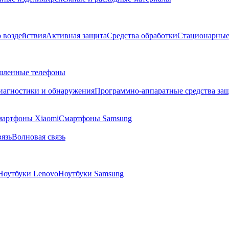
о воздействия
Активная защита
Средства обработки
Стационарные
ленные телефоны
диагностики и обнаружения
Программно-аппаратные средства за
артфоны Xiaomi
Смартфоны Samsung
язь
Волновая связь
Ноутбуки Lenovo
Ноутбуки Samsung