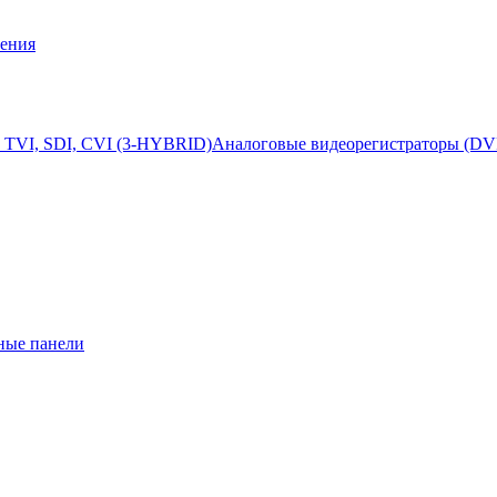
ения
 TVI, SDI, CVI (3-HYBRID)
Аналоговые видеорегистраторы (DV
ные панели