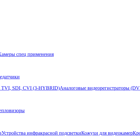
Камеры спец применения
едатчики
 TVI, SDI, CVI (3-HYBRID)
Аналоговые видеорегистраторы (DV
епловизоры
в
Устройства инфракрасной подсветки
Кожухи для видеокамер
Кр