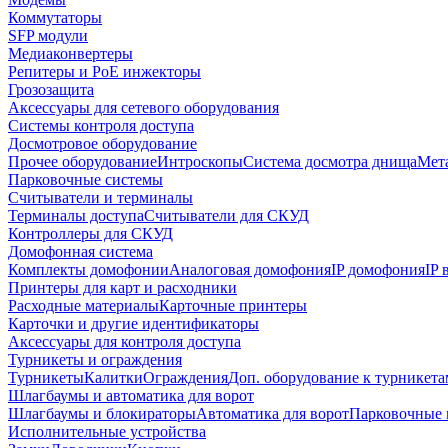
Коммутаторы
SFP модули
Медиаконвертеры
Репитеры и PoE инжекторы
Грозозащита
Аксессуары для сетевого оборудования
Системы контроля доступа
Досмотровое оборудование
Прочее оборудование
Интроскопы
Система досмотра днища
Мета
Парковочные системы
Считыватели и терминалы
Терминалы доступа
Считыватели для СКУД
Контроллеры для СКУД
Домофонная система
Комплекты домофонии
Аналоговая домофония
IP домофония
IP
Принтеры для карт и расходники
Расходные материалы
Карточные принтеры
Карточки и другие идентификаторы
Аксессуары для контроля доступа
Турникеты и ограждения
Турникеты
Калитки
Ограждения
Доп. оборудование к турникета
Шлагбаумы и автоматика для ворот
Шлагбаумы и блокираторы
Автоматика для ворот
Парковочные 
Исполнительные устройства