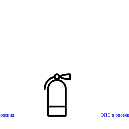
юдения
ОПС и опове