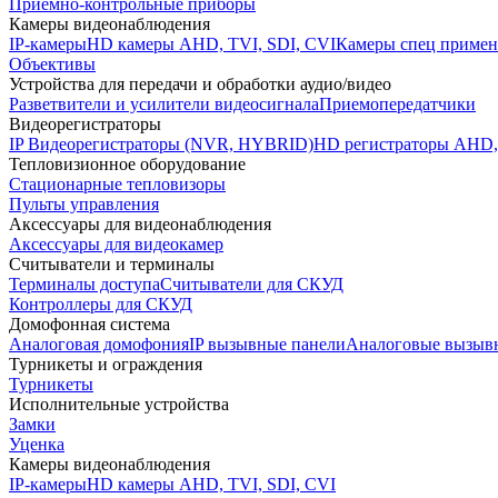
Приемно-контрольные приборы
Камеры видеонаблюдения
IP-камеры
HD камеры AHD, TVI, SDI, CVI
Камеры спец примен
Объективы
Устройства для передачи и обработки аудио/видео
Разветвители и усилители видеосигнала
Приемопередатчики
Видеорегистраторы
IP Видеорегистраторы (NVR, HYBRID)
HD регистраторы AHD,
Тепловизионное оборудование
Стационарные тепловизоры
Пульты управления
Аксессуары для видеонаблюдения
Аксессуары для видеокамер
Считыватели и терминалы
Терминалы доступа
Считыватели для СКУД
Контроллеры для СКУД
Домофонная система
Аналоговая домофония
IP вызывные панели
Аналоговые вызыв
Турникеты и ограждения
Турникеты
Исполнительные устройства
Замки
Уценка
Камеры видеонаблюдения
IP-камеры
HD камеры AHD, TVI, SDI, CVI