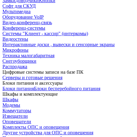
Замки
Доводчики
Кнопки
Софт для СКУД
Мультимедиа
Оборудование VoIP
Видео-конференц-связь
Конференц-системы
Системы "Клиент - кассир" (интеркомы)
Видеостены
Интерактивные доски , вывески и сенсорные экраны
Микрофоны
Техника малогабаритная
Снегоуборщики
Распродажа
Цифровые системы записи на базе ПК
Серверы и готовые решения
Блоки питания и аксессуары
Блоки питания
Блоки бесперебойного питания
Шкафы и комплектующие
Шкафы
Модемы
Коммутаторы
Извещатели
Оповещатели
Комплекты ОПС и оповещения
Другие устройства для ОПС и оповещения