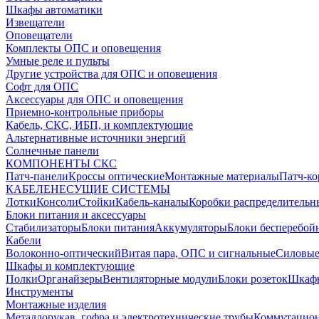
Шкафы автоматики
Извещатели
Оповещатели
Комплекты ОПС и оповещения
Умные реле и пульты
Другие устройства для ОПС и оповещения
Софт для ОПС
Аксессуары для ОПС и оповещения
Приемно-контрольные приборы
Кабель, СКС, ИБП, и комплектующие
Альтернативные источники энергий
Солнечные панели
КОМПОНЕНТЫ СКС
Патч-панели
Кроссы оптические
Монтажные материалы
Патч-к
КАБЕЛЕНЕСУЩИЕ СИСТЕМЫ
Лотки
Консоли
Стойки
Кабель-каналы
Коробки распределительн
Блоки питания и аксессуары
Стабилизаторы
Блоки питания
Аккумуляторы
Блоки бесперебой
Кабели
Волоконно-оптический
Витая пара, ОПС и сигнальные
Силовые
Шкафы и комплектующие
Полки
Органайзеры
Вентиляторные модули
Блоки розеток
Шкаф
Инструменты
Монтажные изделия
Металлорукав, гофра и электротехнические трубы
Коммутацион