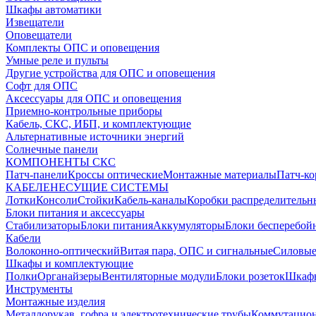
Шкафы автоматики
Извещатели
Оповещатели
Комплекты ОПС и оповещения
Умные реле и пульты
Другие устройства для ОПС и оповещения
Софт для ОПС
Аксессуары для ОПС и оповещения
Приемно-контрольные приборы
Кабель, СКС, ИБП, и комплектующие
Альтернативные источники энергий
Солнечные панели
КОМПОНЕНТЫ СКС
Патч-панели
Кроссы оптические
Монтажные материалы
Патч-к
КАБЕЛЕНЕСУЩИЕ СИСТЕМЫ
Лотки
Консоли
Стойки
Кабель-каналы
Коробки распределительн
Блоки питания и аксессуары
Стабилизаторы
Блоки питания
Аккумуляторы
Блоки бесперебой
Кабели
Волоконно-оптический
Витая пара, ОПС и сигнальные
Силовые
Шкафы и комплектующие
Полки
Органайзеры
Вентиляторные модули
Блоки розеток
Шкаф
Инструменты
Монтажные изделия
Металлорукав, гофра и электротехнические трубы
Коммутацион