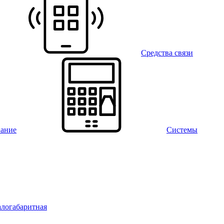
Средства связи
вание
Системы
алогабаритная