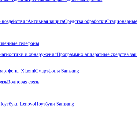
о воздействия
Активная защита
Средства обработки
Стационарные
ленные телефоны
диагностики и обнаружения
Программно-аппаратные средства за
артфоны Xiaomi
Смартфоны Samsung
язь
Волновая связь
Ноутбуки Lenovo
Ноутбуки Samsung