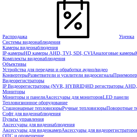
Распродажа
Уценка
Системы видеонаблюдения
Камеры видеонаблюдения
IP-камеры
HD камеры AHD, TVI, SDI, CVI
Аналоговые камеры
Комплекты видеонаблюдения
Объективы
Устройства для передачи и обработки аудио/видео
Конвертеры
Разветвители и усилители видеосигнала
Приемопер
Видеорегистраторы
IP Видеорегистраторы (NVR, HYBRID)
HD регистраторы AHD,
Мониторы
Мониторы и панели
Аксессуары для мониторов
LED панели
Тепловизионное оборудование
Стационарные тепловизоры
Ручные тепловизоры
Поворотные т
Софт для видеонаблюдения
Пульты управления
Аксессуары для видеонаблюдения
Аксессуары для видеокамер
Аксессуары для видеорегистраторо
ОПС и оповещение