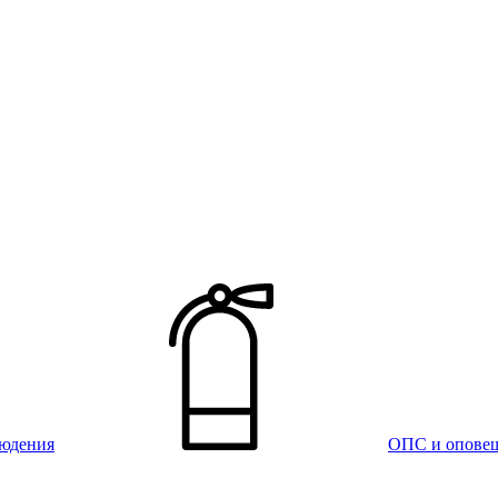
юдения
ОПС и опове