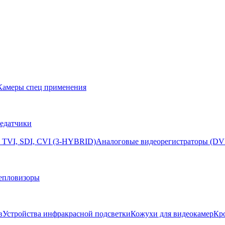
Камеры спец применения
едатчики
 TVI, SDI, CVI (3-HYBRID)
Аналоговые видеорегистраторы (DV
епловизоры
в
Устройства инфракрасной подсветки
Кожухи для видеокамер
Кр