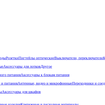
орды
Розетки
Пигтейлы оптические
Выключатели, переключатели
К
ые
Аксессуары для лотков
Другое
ного питания
Аксессуары к блокам питания
 и питания
Антенные, видео и микрофонные
Переходники и сое
ы
Аксессуары для шкафов
ные изделия
Крепежные и расходные материалы