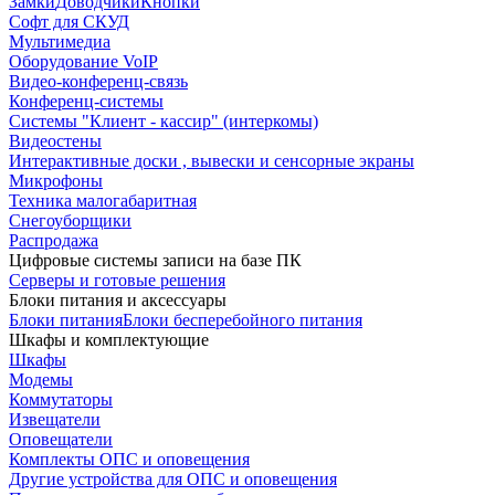
Замки
Доводчики
Кнопки
Софт для СКУД
Мультимедиа
Оборудование VoIP
Видео-конференц-связь
Конференц-системы
Системы "Клиент - кассир" (интеркомы)
Видеостены
Интерактивные доски , вывески и сенсорные экраны
Микрофоны
Техника малогабаритная
Снегоуборщики
Распродажа
Цифровые системы записи на базе ПК
Серверы и готовые решения
Блоки питания и аксессуары
Блоки питания
Блоки бесперебойного питания
Шкафы и комплектующие
Шкафы
Модемы
Коммутаторы
Извещатели
Оповещатели
Комплекты ОПС и оповещения
Другие устройства для ОПС и оповещения