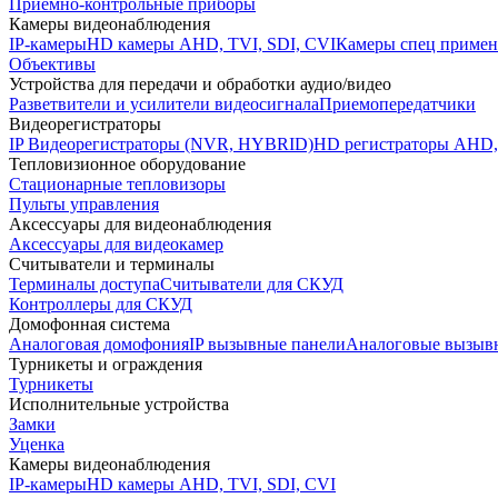
Приемно-контрольные приборы
Камеры видеонаблюдения
IP-камеры
HD камеры AHD, TVI, SDI, CVI
Камеры спец примен
Объективы
Устройства для передачи и обработки аудио/видео
Разветвители и усилители видеосигнала
Приемопередатчики
Видеорегистраторы
IP Видеорегистраторы (NVR, HYBRID)
HD регистраторы AHD,
Тепловизионное оборудование
Стационарные тепловизоры
Пульты управления
Аксессуары для видеонаблюдения
Аксессуары для видеокамер
Считыватели и терминалы
Терминалы доступа
Считыватели для СКУД
Контроллеры для СКУД
Домофонная система
Аналоговая домофония
IP вызывные панели
Аналоговые вызыв
Турникеты и ограждения
Турникеты
Исполнительные устройства
Замки
Уценка
Камеры видеонаблюдения
IP-камеры
HD камеры AHD, TVI, SDI, CVI