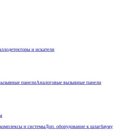
ллодетекторы и искатели
 вызывные панели
Аналоговые вызывные панели
м
комплексы и системы
Доп. оборудование к шлагбауму