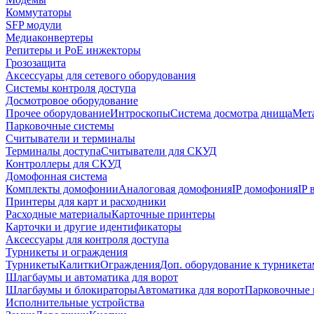
Коммутаторы
SFP модули
Медиаконвертеры
Репитеры и PoE инжекторы
Грозозащита
Аксессуары для сетевого оборудования
Системы контроля доступа
Досмотровое оборудование
Прочее оборудование
Интроскопы
Система досмотра днища
Мета
Парковочные системы
Считыватели и терминалы
Терминалы доступа
Считыватели для СКУД
Контроллеры для СКУД
Домофонная система
Комплекты домофонии
Аналоговая домофония
IP домофония
IP
Принтеры для карт и расходники
Расходные материалы
Карточные принтеры
Карточки и другие идентификаторы
Аксессуары для контроля доступа
Турникеты и ограждения
Турникеты
Калитки
Ограждения
Доп. оборудование к турникета
Шлагбаумы и автоматика для ворот
Шлагбаумы и блокираторы
Автоматика для ворот
Парковочные 
Исполнительные устройства