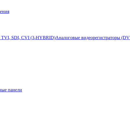
ения
 TVI, SDI, CVI (3-HYBRID)
Аналоговые видеорегистраторы (DV
ные панели