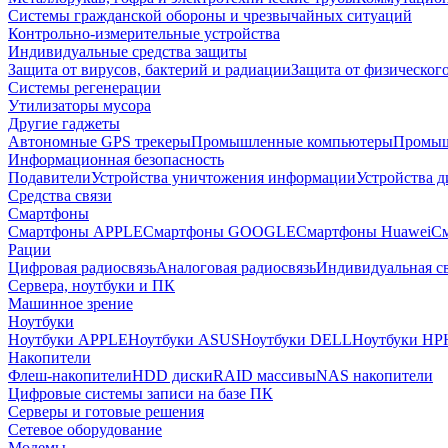
Системы гражданской обороны и чрезвычайных ситуаций
Контрольно-измерительные устройства
Индивидуальные средства защиты
Защита от вирусов, бактерий и радиации
Защита от физическог
Системы регенерации
Утилизаторы мусора
Другие гаджеты
Автономные GPS трекеры
Промышленные компьютеры
Промыш
Информационная безопасность
Подавители
Устройства уничтожения информации
Устройства 
Средства связи
Смартфоны
Смартфоны APPLE
Смартфоны GOOGLE
Смартфоны Huawei
См
Рации
Цифровая радиосвязь
Аналоговая радиосвязь
Индивидуальная св
Сервера, ноутбуки и ПК
Машинное зрение
Ноутбуки
Ноутбуки APPLE
Ноутбуки ASUS
Ноутбуки DELL
Ноутбуки HP
Накопители
Флеш-накопители
HDD диски
RAID массивы
NAS накопители
Цифровые системы записи на базе ПК
Серверы и готовые решения
Сетевое оборудование
Модемы