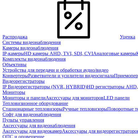
Распродажа
Уценка
Системы видеонаблюдения
Камеры видеонаблюдения
IP-камеры
HD камеры AHD, TVI, SDI, CVI
Аналоговые камеры
Комплекты видеонаблюдения
Объективы
Устройства для передачи и обработки аудио/видео
Конвертеры
Разветвители и усилители видеосигнала
Приемопер
Видеорегистраторы
IP Видеорегистраторы (NVR, HYBRID)
HD регистраторы AHD,
Мониторы
Мониторы и панели
Аксессуары для мониторов
LED панели
Тепловизионное оборудование
Стационарные тепловизоры
Ручные тепловизоры
Поворотные т
Софт для видеонаблюдения
Пульты управления
Аксессуары для видеонаблюдения
Аксессуары для видеокамер
Аксессуары для видеорегистраторо
ОПС и оповещение