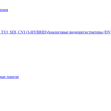
ения
 TVI, SDI, CVI (3-HYBRID)
Аналоговые видеорегистраторы (DV
ные панели