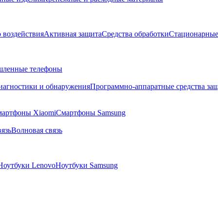
о воздействия
Активная защита
Средства обработки
Стационарные
ленные телефоны
диагностики и обнаружения
Программно-аппаратные средства за
артфоны Xiaomi
Смартфоны Samsung
язь
Волновая связь
Ноутбуки Lenovo
Ноутбуки Samsung