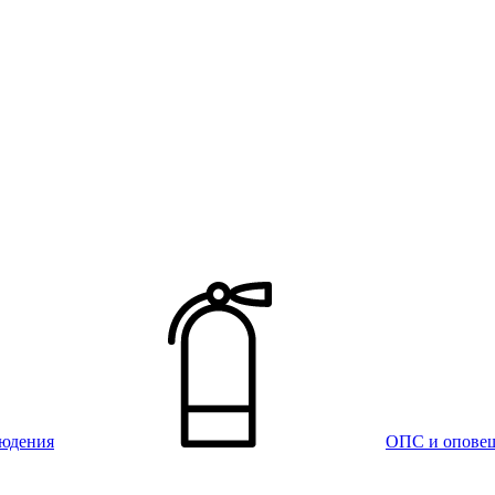
юдения
ОПС и опове