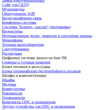
Замки
Доводчики
Кнопки
Софт для СКУД
Мультимедиа
Оборудование VoIP
Видео-конференц-связь
Конференц-системы
Системы "Клиент - кассир" (интеркомы)
Видеостены
Интерактивные доски , вывески и сенсорные экраны
Микрофоны
Техника малогабаритная
Снегоуборщики
Распродажа
Цифровые системы записи на базе ПК
Серверы и готовые решения
Блоки питания и аксессуары
Блоки питания
Блоки бесперебойного питания
Шкафы и комплектующие
Шкафы
Модемы
Коммутаторы
Извещатели
Оповещатели
Комплекты ОПС и оповещения
Другие устройства для ОПС и оповещения