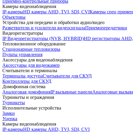
Приемно-контрольные приборы
Камеры видеонаблюдения
IP-камеры
HD камеры AHD, TVI, SDI, CVI
Камеры спец примен
Объективы
Устройства для передачи и обработки аудио/видео
Разветвители и усилители видеосигнала
Приемопередатчики
Видеорегистраторы
IP Видеорегистраторы (NVR, HYBRID)
HD регистраторы AHD,
Тепловизионное оборудование
Стационарные тепловизоры
Пульты управления
Аксессуары для видеонаблюдения
Аксессуары для видеокамер
Считыватели и терминалы
Терминалы доступа
Считыватели для СКУД
Контроллеры для СКУД
Домофонная система
Аналоговая домофония
IP вызывные панели
Аналоговые вызыв
Турникеты и ограждения
Турникеты
Исполнительные устройства
Замки
Уценка
Камеры видеонаблюдения
IP-камеры
HD камеры AHD, TVI, SDI, CVI