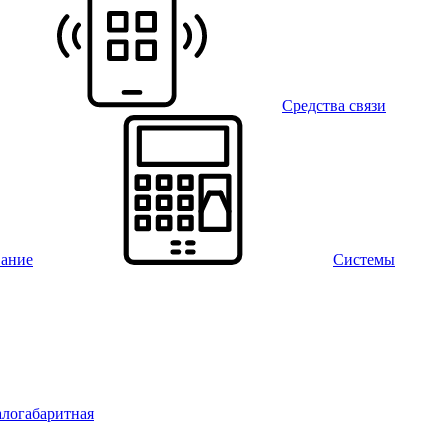
Средства связи
вание
Системы
алогабаритная