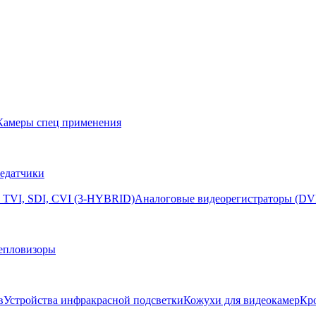
Камеры спец применения
едатчики
 TVI, SDI, CVI (3-HYBRID)
Аналоговые видеорегистраторы (DV
епловизоры
в
Устройства инфракрасной подсветки
Кожухи для видеокамер
Кр