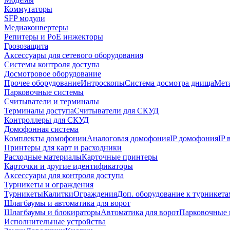
Коммутаторы
SFP модули
Медиаконвертеры
Репитеры и PoE инжекторы
Грозозащита
Аксессуары для сетевого оборудования
Системы контроля доступа
Досмотровое оборудование
Прочее оборудование
Интроскопы
Система досмотра днища
Мета
Парковочные системы
Считыватели и терминалы
Терминалы доступа
Считыватели для СКУД
Контроллеры для СКУД
Домофонная система
Комплекты домофонии
Аналоговая домофония
IP домофония
IP
Принтеры для карт и расходники
Расходные материалы
Карточные принтеры
Карточки и другие идентификаторы
Аксессуары для контроля доступа
Турникеты и ограждения
Турникеты
Калитки
Ограждения
Доп. оборудование к турникета
Шлагбаумы и автоматика для ворот
Шлагбаумы и блокираторы
Автоматика для ворот
Парковочные 
Исполнительные устройства