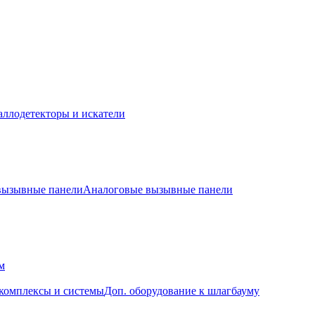
ллодетекторы и искатели
 вызывные панели
Аналоговые вызывные панели
м
комплексы и системы
Доп. оборудование к шлагбауму