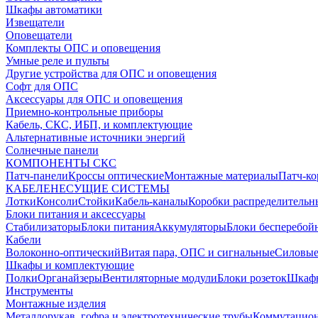
Шкафы автоматики
Извещатели
Оповещатели
Комплекты ОПС и оповещения
Умные реле и пульты
Другие устройства для ОПС и оповещения
Софт для ОПС
Аксессуары для ОПС и оповещения
Приемно-контрольные приборы
Кабель, СКС, ИБП, и комплектующие
Альтернативные источники энергий
Солнечные панели
КОМПОНЕНТЫ СКС
Патч-панели
Кроссы оптические
Монтажные материалы
Патч-к
КАБЕЛЕНЕСУЩИЕ СИСТЕМЫ
Лотки
Консоли
Стойки
Кабель-каналы
Коробки распределительн
Блоки питания и аксессуары
Стабилизаторы
Блоки питания
Аккумуляторы
Блоки бесперебой
Кабели
Волоконно-оптический
Витая пара, ОПС и сигнальные
Силовые
Шкафы и комплектующие
Полки
Органайзеры
Вентиляторные модули
Блоки розеток
Шкаф
Инструменты
Монтажные изделия
Металлорукав, гофра и электротехнические трубы
Коммутацион