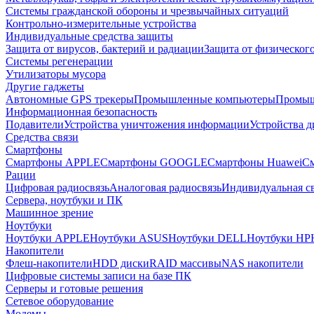
Системы гражданской обороны и чрезвычайных ситуаций
Контрольно-измерительные устройства
Индивидуальные средства защиты
Защита от вирусов, бактерий и радиации
Защита от физическог
Системы регенерации
Утилизаторы мусора
Другие гаджеты
Автономные GPS трекеры
Промышленные компьютеры
Промыш
Информационная безопасность
Подавители
Устройства уничтожения информации
Устройства 
Средства связи
Смартфоны
Смартфоны APPLE
Смартфоны GOOGLE
Смартфоны Huawei
См
Рации
Цифровая радиосвязь
Аналоговая радиосвязь
Индивидуальная св
Сервера, ноутбуки и ПК
Машинное зрение
Ноутбуки
Ноутбуки APPLE
Ноутбуки ASUS
Ноутбуки DELL
Ноутбуки HP
Накопители
Флеш-накопители
HDD диски
RAID массивы
NAS накопители
Цифровые системы записи на базе ПК
Серверы и готовые решения
Сетевое оборудование
Модемы