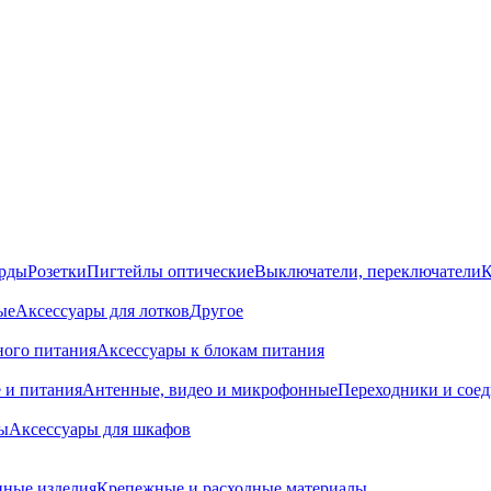
орды
Розетки
Пигтейлы оптические
Выключатели, переключатели
К
ые
Аксессуары для лотков
Другое
ного питания
Аксессуары к блокам питания
 и питания
Антенные, видео и микрофонные
Переходники и сое
ы
Аксессуары для шкафов
ные изделия
Крепежные и расходные материалы