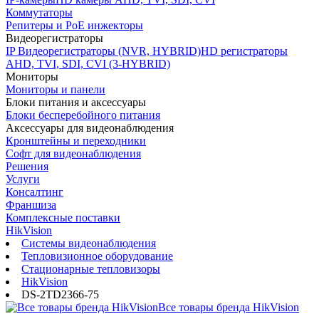
Коммутаторы
Репитеры и PoE инжекторы
Видеорегистраторы
IP Видеорегистраторы (NVR, HYBRID)
HD регистраторы
AHD, TVI, SDI, CVI (3-HYBRID)
Мониторы
Мониторы и панели
Блоки питания и аксессуары
Блоки бесперебойного питания
Аксессуары для видеонаблюдения
Кронштейны и переходники
Софт для видеонаблюдения
Решения
Услуги
Консалтинг
Франшиза
Комплексные поставки
HikVision
Системы видеонаблюдения
Тепловизионное оборудование
Стационарные тепловизоры
HikVision
DS-2TD2366-75
Все товары бренда HikVision