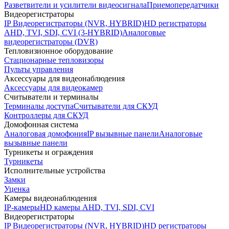
Разветвители и усилители видеосигнала
Приемопередатчики
Видеорегистраторы
IP Видеорегистраторы (NVR, HYBRID)
HD регистраторы
AHD, TVI, SDI, CVI (3-HYBRID)
Аналоговые
видеорегистраторы (DVR)
Тепловизионное оборудование
Стационарные тепловизоры
Пульты управления
Аксессуары для видеонаблюдения
Аксессуары для видеокамер
Считыватели и терминалы
Терминалы доступа
Считыватели для СКУД
Контроллеры для СКУД
Домофонная система
Аналоговая домофония
IP вызывные панели
Аналоговые
вызывные панели
Турникеты и ограждения
Турникеты
Исполнительные устройства
Замки
Уценка
Камеры видеонаблюдения
IP-камеры
HD камеры AHD, TVI, SDI, CVI
Видеорегистраторы
IP Видеорегистраторы (NVR, HYBRID)
HD регистраторы