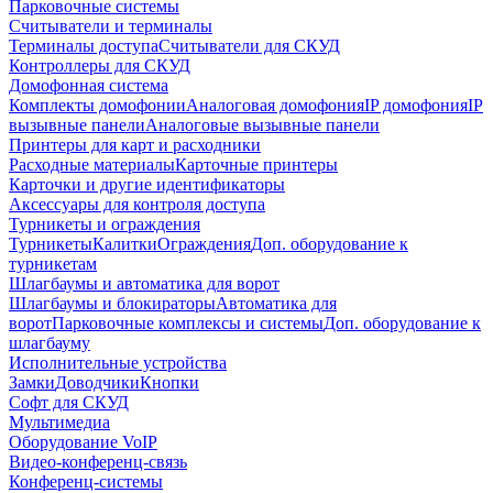
Парковочные системы
Считыватели и терминалы
Терминалы доступа
Считыватели для СКУД
Контроллеры для СКУД
Домофонная система
Комплекты домофонии
Аналоговая домофония
IP домофония
IP
вызывные панели
Аналоговые вызывные панели
Принтеры для карт и расходники
Расходные материалы
Карточные принтеры
Карточки и другие идентификаторы
Аксессуары для контроля доступа
Турникеты и ограждения
Турникеты
Калитки
Ограждения
Доп. оборудование к
турникетам
Шлагбаумы и автоматика для ворот
Шлагбаумы и блокираторы
Автоматика для
ворот
Парковочные комплексы и системы
Доп. оборудование к
шлагбауму
Исполнительные устройства
Замки
Доводчики
Кнопки
Софт для СКУД
Мультимедиа
Оборудование VoIP
Видео-конференц-связь
Конференц-системы