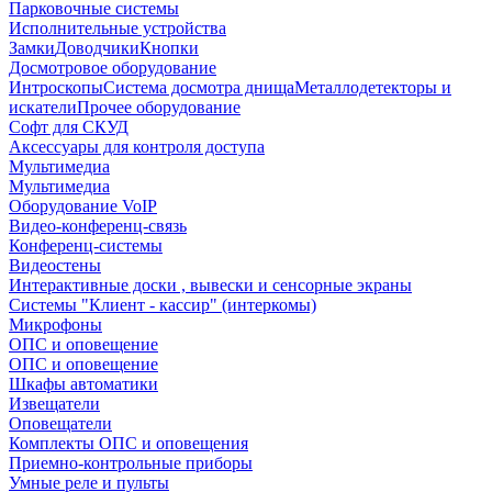
Парковочные системы
Исполнительные устройства
Замки
Доводчики
Кнопки
Досмотровое оборудование
Интроскопы
Система досмотра днища
Металлодетекторы и
искатели
Прочее оборудование
Софт для СКУД
Аксессуары для контроля доступа
Мультимедиа
Мультимедиа
Оборудование VoIP
Видео-конференц-связь
Конференц-системы
Видеостены
Интерактивные доски , вывески и сенсорные экраны
Системы "Клиент - кассир" (интеркомы)
Микрофоны
ОПС и оповещение
ОПС и оповещение
Шкафы автоматики
Извещатели
Оповещатели
Комплекты ОПС и оповещения
Приемно-контрольные приборы
Умные реле и пульты