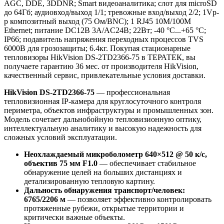
AGC, DDE, 3DDNR; Smart видеоаналитика; слот для microSD
до 64Гб; аудиовход/выход 1/1; тревожные вход/выход 2/2; 1Vp-
p композитный выход (75 Ом/BNC); 1 RJ45 10M/100M
Ethernet; питание DC12В 3A/AC24В; 22Вт; -40 °C...+65 °C;
IP66; подавитель напряжения переходных процессов TVS
6000B для грозозащиты; 6.4кг. Покупая стационарные
тепловизоры HikVision DS-2TD2366-75 в ТЕРАТЕК, вы
получаете гарантию 36 мес. от производителя HikVision,
качественный сервис, привлекательные условия доставки.
HikVision DS-2TD2366-75
— профессиональная
тепловизионная IP-камера для круглосуточного контроля
периметра, объектов инфраструктуры и промышленных зон.
Модель сочетает дальнобойную тепловизионную оптику,
интеллектуальную аналитику и высокую надежность для
сложных условий эксплуатации.
Неохлаждаемый микроболометр 640×512 @ 50 к/с,
объектив 75 мм F1.0
— обеспечивает стабильное
обнаружение целей на больших дистанциях и
детализированную тепловую картину.
Дальность обнаружения транспорт/человек:
6765/2206 м
— позволяет эффективно контролировать
протяженные рубежи, открытые территории и
критически важные объекты.