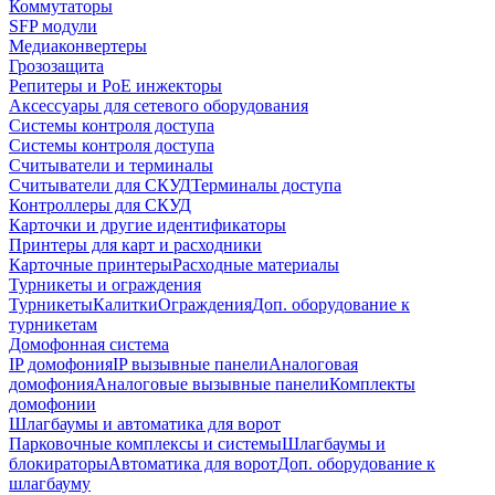
Коммутаторы
SFP модули
Медиаконвертеры
Грозозащита
Репитеры и PoE инжекторы
Аксессуары для сетевого оборудования
Системы контроля доступа
Системы контроля доступа
Считыватели и терминалы
Считыватели для СКУД
Терминалы доступа
Контроллеры для СКУД
Карточки и другие идентификаторы
Принтеры для карт и расходники
Карточные принтеры
Расходные материалы
Турникеты и ограждения
Турникеты
Калитки
Ограждения
Доп. оборудование к
турникетам
Домофонная система
IP домофония
IP вызывные панели
Аналоговая
домофония
Аналоговые вызывные панели
Комплекты
домофонии
Шлагбаумы и автоматика для ворот
Парковочные комплексы и системы
Шлагбаумы и
блокираторы
Автоматика для ворот
Доп. оборудование к
шлагбауму