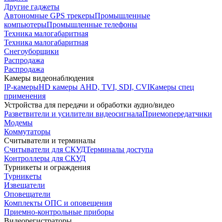
Другие гаджеты
Автономные GPS трекеры
Промышленные
компьютеры
Промышленные телефоны
Техника малогабаритная
Техника малогабаритная
Снегоуборщики
Распродажа
Распродажа
Камеры видеонаблюдения
IP-камеры
HD камеры AHD, TVI, SDI, CVI
Камеры спец
применения
Устройства для передачи и обработки аудио/видео
Разветвители и усилители видеосигнала
Приемопередатчики
Модемы
Коммутаторы
Считыватели и терминалы
Считыватели для СКУД
Терминалы доступа
Контроллеры для СКУД
Турникеты и ограждения
Турникеты
Извещатели
Оповещатели
Комплекты ОПС и оповещения
Приемно-контрольные приборы
Видеорегистраторы