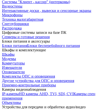
Системы "Клиент - кассир" (интеркомы)
Видеостены
Интерактивные доски , вывески и сенсорные экраны
Микрофоны
Техника малогабаритная
Снегоуборщики
Распродажа
Цифровые системы записи на базе ПК
Серверы и готовые решения
Блоки питания и аксессуары
Блоки питания
Блоки бесперебойного питания
Шкафы и комплектующие
Шкафы
Модемы
Коммутаторы
Извещатели
Оповещатели
Комплекты ОПС и оповещения
Другие устройства для ОПС и оповещения
Приемно-контрольные приборы
Камеры видеонаблюдения
IP-камеры
HD камеры AHD, TVI, SDI, CVI
Камеры спец
применения
Объективы
Устройства для передачи и обработки аудио/видео