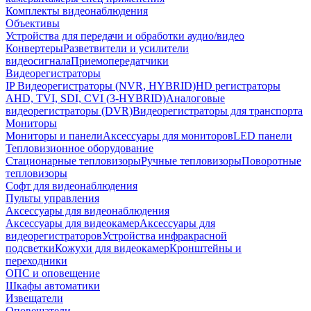
Комплекты видеонаблюдения
Объективы
Устройства для передачи и обработки аудио/видео
Конвертеры
Разветвители и усилители
видеосигнала
Приемопередатчики
Видеорегистраторы
IP Видеорегистраторы (NVR, HYBRID)
HD регистраторы
AHD, TVI, SDI, CVI (3-HYBRID)
Аналоговые
видеорегистраторы (DVR)
Видеорегистраторы для транспорта
Мониторы
Мониторы и панели
Аксессуары для мониторов
LED панели
Тепловизионное оборудование
Стационарные тепловизоры
Ручные тепловизоры
Поворотные
тепловизоры
Софт для видеонаблюдения
Пульты управления
Аксессуары для видеонаблюдения
Аксессуары для видеокамер
Аксессуары для
видеорегистраторов
Устройства инфракрасной
подсветки
Кожухи для видеокамер
Кронштейны и
переходники
ОПС и оповещение
Шкафы автоматики
Извещатели
Оповещатели