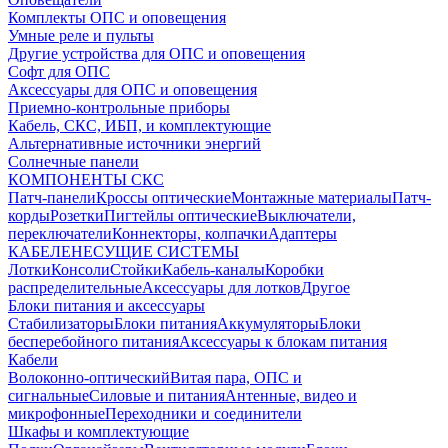
Комплекты ОПС и оповещения
Умные реле и пульты
Другие устройства для ОПС и оповещения
Софт для ОПС
Аксессуары для ОПС и оповещения
Приемно-контрольные приборы
Кабель, СКС, ИБП, и комплектующие
Альтернативные источники энергий
Солнечные панели
КОМПОНЕНТЫ СКС
Патч-панели
Кроссы оптические
Монтажные материалы
Патч-
корды
Розетки
Пигтейлы оптические
Выключатели,
переключатели
Коннекторы, колпачки
Адаптеры
КАБЕЛЕНЕСУЩИЕ СИСТЕМЫ
Лотки
Консоли
Стойки
Кабель-каналы
Коробки
распределительные
Аксессуары для лотков
Другое
Блоки питания и аксессуары
Стабилизаторы
Блоки питания
Аккумуляторы
Блоки
бесперебойного питания
Аксессуары к блокам питания
Кабели
Волоконно-оптический
Витая пара, ОПС и
сигнальные
Силовые и питания
Антенные, видео и
микрофонные
Переходники и соединители
Шкафы и комплектующие