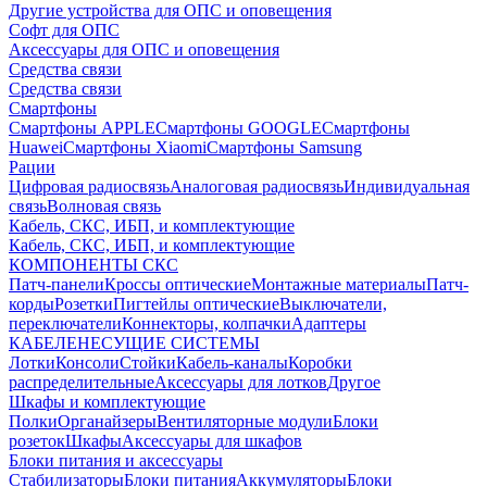
Другие устройства для ОПС и оповещения
Софт для ОПС
Аксессуары для ОПС и оповещения
Средства связи
Средства связи
Смартфоны
Смартфоны APPLE
Смартфоны GOOGLE
Смартфоны
Huawei
Смартфоны Xiaomi
Смартфоны Samsung
Рации
Цифровая радиосвязь
Аналоговая радиосвязь
Индивидуальная
связь
Волновая связь
Кабель, СКС, ИБП, и комплектующие
Кабель, СКС, ИБП, и комплектующие
КОМПОНЕНТЫ СКС
Патч-панели
Кроссы оптические
Монтажные материалы
Патч-
корды
Розетки
Пигтейлы оптические
Выключатели,
переключатели
Коннекторы, колпачки
Адаптеры
КАБЕЛЕНЕСУЩИЕ СИСТЕМЫ
Лотки
Консоли
Стойки
Кабель-каналы
Коробки
распределительные
Аксессуары для лотков
Другое
Шкафы и комплектующие
Полки
Органайзеры
Вентиляторные модули
Блоки
розеток
Шкафы
Аксессуары для шкафов
Блоки питания и аксессуары
Стабилизаторы
Блоки питания
Аккумуляторы
Блоки