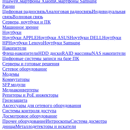
Huawei
Смартфоны Xiaomi
Смартфоны Samsung
Рации
Цифровая радиосвязь
Аналоговая радиосвязь
Индивидуальная
связь
Волновая связь
Сервера, ноутбуки и ПК
Машинное зрение
Ноутбуки
Ноутбуки APPLE
Ноутбуки ASUS
Ноутбуки DELL
Ноутбуки
HP
Ноутбуки Lenovo
Ноутбуки Samsung
Накопители
Флеш-накопители
HDD диски
RAID массивы
NAS накопители
Цифровые системы записи на базе ПК
Серверы и готовые решения
Сетевое оборудование
Модемы
Коммутаторы
SFP модули
Медиаконвертеры
Репитеры и PoE инжекторы
Грозозащита
Аксессуары для сетевого оборудования
Системы контроля доступа
Досмотровое оборудование
Прочее оборудование
Интроскопы
Система досмотра
днища
Металлодетекторы и искатели