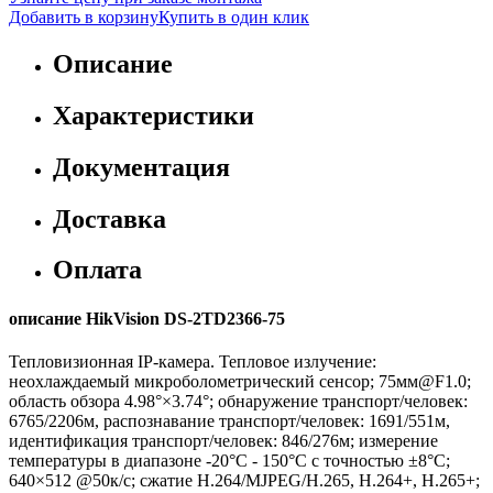
Добавить в корзину
Купить в один клик
Описание
Характеристики
Документация
Доставка
Оплата
описание HikVision DS-2TD2366-75
Тепловизионная IP-камера. Тепловое излучение:
неохлаждаемый микроболометрический сенсор; 75мм@F1.0;
область обзора 4.98°×3.74°; обнаружение транспорт/человек:
6765/2206м, распознавание транспорт/человек: 1691/551м,
идентификация транспорт/человек: 846/276м; измерение
температуры в диапазоне -20°C - 150°C с точностью ±8°C;
640×512 @50к/с; сжатие H.264/MJPEG/H.265, H.264+, H.265+;