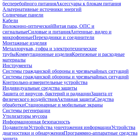
бесперебойного питания
Аксессуары к блокам питания
Альтернативные источники энергий
Солнечные панели
Кабели
Волоконно-оптический
Витая пара, ОПС и
сигнальные
Силовые и питания
Антенные, видео и
микрофонные
Переходники и соединители
Монтажные изделия
Металлорукав, гофра и электротехнические
трубы
Коммутационные изделия
Крепежные и расходные
материалы
Инструменты
Системы гражданской обороны и чрезвычайных ситуаций
Системы гражданской обороны и чрезвычайных ситуаций
Контрольно-измерительные устройства
Индивидуальные средства защиты
Защита от вирусов, бактерий и радиации
Защита от
физического воздействия
Активная защита
Средства
обработки
Стационарные и мобильные экраны
Системы регенерации
Утилизаторы мусора
Информационная безопасность
Подавители
Устройства уничтожения информации
Устройства
диагностики и обнаружения
Программно-аппаратные средства
защита