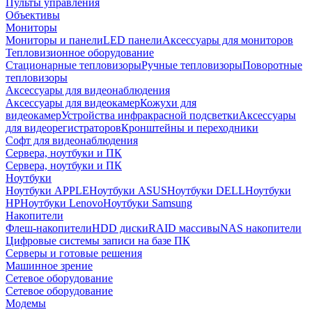
Пульты управления
Объективы
Мониторы
Мониторы и панели
LED панели
Аксессуары для мониторов
Тепловизионное оборудование
Стационарные тепловизоры
Ручные тепловизоры
Поворотные
тепловизоры
Аксессуары для видеонаблюдения
Аксессуары для видеокамер
Кожухи для
видеокамер
Устройства инфракрасной подсветки
Аксессуары
для видеорегистраторов
Кронштейны и переходники
Софт для видеонаблюдения
Сервера, ноутбуки и ПК
Сервера, ноутбуки и ПК
Ноутбуки
Ноутбуки APPLE
Ноутбуки ASUS
Ноутбуки DELL
Ноутбуки
HP
Ноутбуки Lenovo
Ноутбуки Samsung
Накопители
Флеш-накопители
HDD диски
RAID массивы
NAS накопители
Цифровые системы записи на базе ПК
Серверы и готовые решения
Машинное зрение
Сетевое оборудование
Сетевое оборудование
Модемы