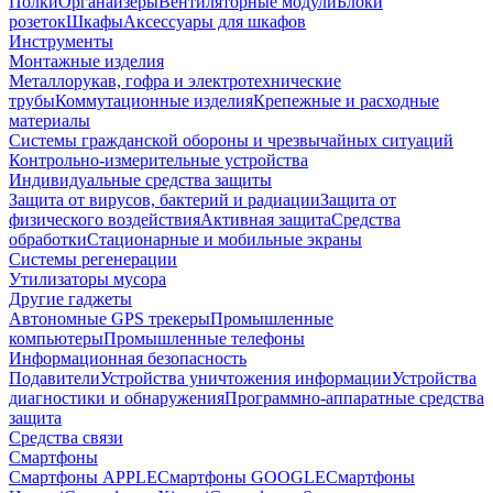
Полки
Органайзеры
Вентиляторные модули
Блоки
розеток
Шкафы
Аксессуары для шкафов
Инструменты
Монтажные изделия
Металлорукав, гофра и электротехнические
трубы
Коммутационные изделия
Крепежные и расходные
материалы
Системы гражданской обороны и чрезвычайных ситуаций
Контрольно-измерительные устройства
Индивидуальные средства защиты
Защита от вирусов, бактерий и радиации
Защита от
физического воздействия
Активная защита
Средства
обработки
Стационарные и мобильные экраны
Системы регенерации
Утилизаторы мусора
Другие гаджеты
Автономные GPS трекеры
Промышленные
компьютеры
Промышленные телефоны
Информационная безопасность
Подавители
Устройства уничтожения информации
Устройства
диагностики и обнаружения
Программно-аппаратные средства
защита
Средства связи
Смартфоны
Смартфоны APPLE
Смартфоны GOOGLE
Смартфоны