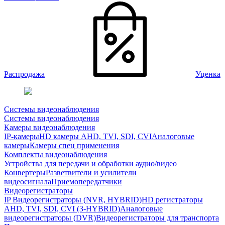
Распродажа
Уценка
Системы видеонаблюдения
Системы видеонаблюдения
Камеры видеонаблюдения
IP-камеры
HD камеры AHD, TVI, SDI, CVI
Аналоговые
камеры
Камеры спец применения
Комплекты видеонаблюдения
Устройства для передачи и обработки аудио/видео
Конвертеры
Разветвители и усилители
видеосигнала
Приемопередатчики
Видеорегистраторы
IP Видеорегистраторы (NVR, HYBRID)
HD регистраторы
AHD, TVI, SDI, CVI (3-HYBRID)
Аналоговые
видеорегистраторы (DVR)
Видеорегистраторы для транспорта