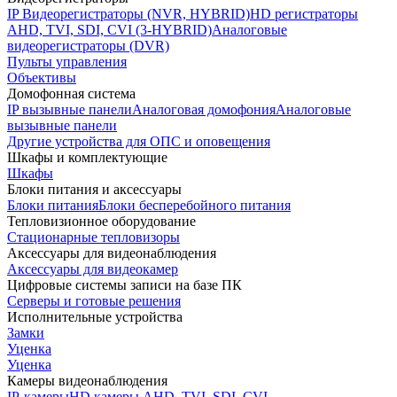
IP Видеорегистраторы (NVR, HYBRID)
HD регистраторы
AHD, TVI, SDI, CVI (3-HYBRID)
Аналоговые
видеорегистраторы (DVR)
Пульты управления
Объективы
Домофонная система
IP вызывные панели
Аналоговая домофония
Аналоговые
вызывные панели
Другие устройства для ОПС и оповещения
Шкафы и комплектующие
Шкафы
Блоки питания и аксессуары
Блоки питания
Блоки бесперебойного питания
Тепловизионное оборудование
Стационарные тепловизоры
Аксессуары для видеонаблюдения
Аксессуары для видеокамер
Цифровые системы записи на базе ПК
Серверы и готовые решения
Исполнительные устройства
Замки
Уценка
Уценка
Камеры видеонаблюдения
IP-камеры
HD камеры AHD, TVI, SDI, CVI