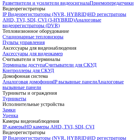
Разветвители и усилители видеосигнала
Приемопередатчики
Видеорегистраторы
IP Видеорегистраторы (NVR, HYBRID)
HD регистраторы
AHD, TVI, SDI, CVI (3-HYBRID)
Аналоговые
видеорегистраторы (DVR)
Тепловизионное оборудование
Стационарные тепловизоры
Пульты управления
Аксессуары для видеонаблюдения
Аксессуары для видеокамер
Считыватели и терминалы
Терминалы доступа
Считыватели для СКУД
Контроллеры для СКУД
Домофонная система
Аналоговая домофония
IP вызывные панели
Аналоговые
вызывные панели
Турникеты и ограждения
Турникеты
Исполнительные устройства
Замки
Уценка
Камеры видеонаблюдения
IP-камеры
HD камеры AHD, TVI, SDI, CVI
Видеорегистраторы
IP Видеорегистраторы (NVR, HYBRID)
HD регистраторы