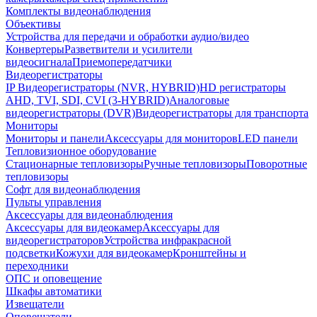
Комплекты видеонаблюдения
Объективы
Устройства для передачи и обработки аудио/видео
Конвертеры
Разветвители и усилители
видеосигнала
Приемопередатчики
Видеорегистраторы
IP Видеорегистраторы (NVR, HYBRID)
HD регистраторы
AHD, TVI, SDI, CVI (3-HYBRID)
Аналоговые
видеорегистраторы (DVR)
Видеорегистраторы для транспорта
Мониторы
Мониторы и панели
Аксессуары для мониторов
LED панели
Тепловизионное оборудование
Стационарные тепловизоры
Ручные тепловизоры
Поворотные
тепловизоры
Софт для видеонаблюдения
Пульты управления
Аксессуары для видеонаблюдения
Аксессуары для видеокамер
Аксессуары для
видеорегистраторов
Устройства инфракрасной
подсветки
Кожухи для видеокамер
Кронштейны и
переходники
ОПС и оповещение
Шкафы автоматики
Извещатели
Оповещатели