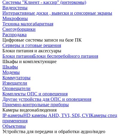
Системы "Клиент - кассир" (интеркомы)
Видеостены
Интерактивные доски , вывески и сенсорные экраны
Микрофоны
Техника малогабаритная
Снегоуборщики
Распродажа
Цифровые системы записи на базе ПК
Серверы и готовые решения
Блоки питания и аксессуары
Блоки питания
Блоки бесперебойного питания
Шкафы и комплектующие
Шкафы
Модемы
Коммутаторы
Извещатели
Оповещатели
Комплекты ОПС и оповещения
Другие устройства для ОПС и оповещения
Приемно-контрольные приборы
Камеры видеонаблюдения
IP-камеры
HD камеры AHD, TVI, SDI, CVI
Камеры спец
применения
Объективы
Устройства для передачи и обработки аудио/видео