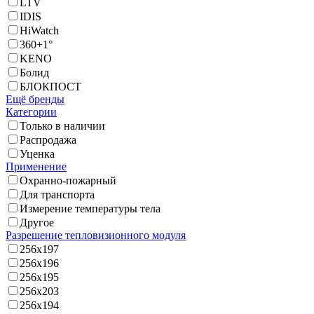
LTV
IDIS
HiWatch
360+1°
KENO
Болид
БЛОКПОСТ
Ещё бренды
Категории
Только в наличии
Распродажа
Уценка
Применение
Охранно-пожарный
Для транспорта
Измерение температуры тела
Другое
Разрешение тепловизионного модуля
256x197
256x196
256x195
256x203
256x194