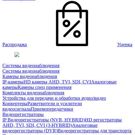
Распродажа
Уценка
Системы видеонаблюдения
Системы видеонаблюдения
Камеры видеонаблюдения
IP-камеры
HD камеры AHD, TVI, SDI, CVI
Аналоговые
камеры
Камеры спец применения
Комплекты видеонаблюдения
Устройства для передачи и обработки аудио/видео
Конвертеры
Разветвители и усилители
видеосигнала
Приемопередатчики
Видеорегистраторы
IP Видеорегистраторы (NVR, HYBRID)
HD регистраторы
AHD, TVI, SDI, CVI (3-HYBRID)
Аналоговые
видеорегистраторы (DVR)
Видеорегистраторы для транспорта