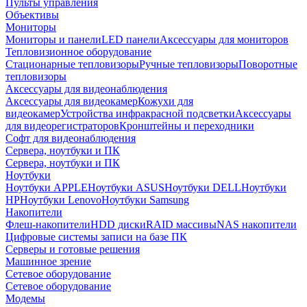
Пульты управления
Объективы
Мониторы
Мониторы и панели
LED панели
Аксессуары для мониторов
Тепловизионное оборудование
Стационарные тепловизоры
Ручные тепловизоры
Поворотные
тепловизоры
Аксессуары для видеонаблюдения
Аксессуары для видеокамер
Кожухи для
видеокамер
Устройства инфракрасной подсветки
Аксессуары
для видеорегистраторов
Кронштейны и переходники
Софт для видеонаблюдения
Сервера, ноутбуки и ПК
Сервера, ноутбуки и ПК
Ноутбуки
Ноутбуки APPLE
Ноутбуки ASUS
Ноутбуки DELL
Ноутбуки
HP
Ноутбуки Lenovo
Ноутбуки Samsung
Накопители
Флеш-накопители
HDD диски
RAID массивы
NAS накопители
Цифровые системы записи на базе ПК
Серверы и готовые решения
Машинное зрение
Сетевое оборудование
Сетевое оборудование
Модемы