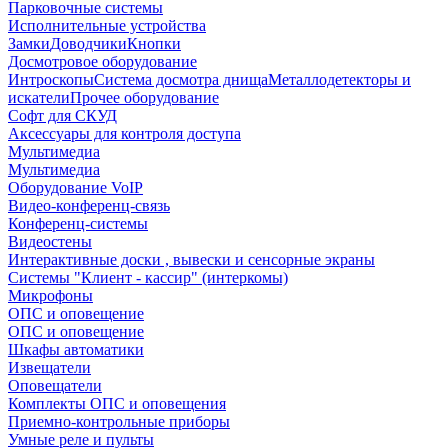
Парковочные системы
Исполнительные устройства
Замки
Доводчики
Кнопки
Досмотровое оборудование
Интроскопы
Система досмотра днища
Металлодетекторы и
искатели
Прочее оборудование
Софт для СКУД
Аксессуары для контроля доступа
Мультимедиа
Мультимедиа
Оборудование VoIP
Видео-конференц-связь
Конференц-системы
Видеостены
Интерактивные доски , вывески и сенсорные экраны
Системы "Клиент - кассир" (интеркомы)
Микрофоны
ОПС и оповещение
ОПС и оповещение
Шкафы автоматики
Извещатели
Оповещатели
Комплекты ОПС и оповещения
Приемно-контрольные приборы
Умные реле и пульты