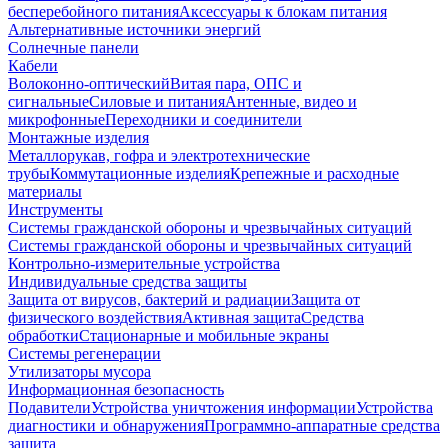
бесперебойного питания
Аксессуары к блокам питания
Альтернативные источники энергий
Солнечные панели
Кабели
Волоконно-оптический
Витая пара, ОПС и
сигнальные
Силовые и питания
Антенные, видео и
микрофонные
Переходники и соединители
Монтажные изделия
Металлорукав, гофра и электротехнические
трубы
Коммутационные изделия
Крепежные и расходные
материалы
Инструменты
Системы гражданской обороны и чрезвычайных ситуаций
Системы гражданской обороны и чрезвычайных ситуаций
Контрольно-измерительные устройства
Индивидуальные средства защиты
Защита от вирусов, бактерий и радиации
Защита от
физического воздействия
Активная защита
Средства
обработки
Стационарные и мобильные экраны
Системы регенерации
Утилизаторы мусора
Информационная безопасность
Подавители
Устройства уничтожения информации
Устройства
диагностики и обнаружения
Программно-аппаратные средства
защита