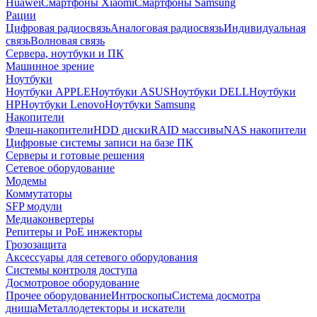
Huawei
Смартфоны Xiaomi
Смартфоны Samsung
Рации
Цифровая радиосвязь
Аналоговая радиосвязь
Индивидуальная
связь
Волновая связь
Сервера, ноутбуки и ПК
Машинное зрение
Ноутбуки
Ноутбуки APPLE
Ноутбуки ASUS
Ноутбуки DELL
Ноутбуки
HP
Ноутбуки Lenovo
Ноутбуки Samsung
Накопители
Флеш-накопители
HDD диски
RAID массивы
NAS накопители
Цифровые системы записи на базе ПК
Серверы и готовые решения
Сетевое оборудование
Модемы
Коммутаторы
SFP модули
Медиаконвертеры
Репитеры и PoE инжекторы
Грозозащита
Аксессуары для сетевого оборудования
Системы контроля доступа
Досмотровое оборудование
Прочее оборудование
Интроскопы
Система досмотра
днища
Металлодетекторы и искатели