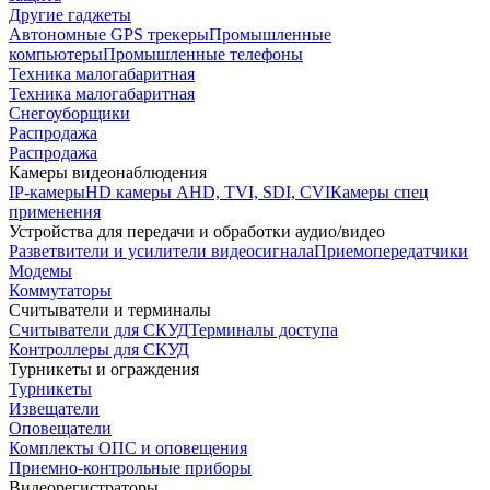
Другие гаджеты
Автономные GPS трекеры
Промышленные
компьютеры
Промышленные телефоны
Техника малогабаритная
Техника малогабаритная
Снегоуборщики
Распродажа
Распродажа
Камеры видеонаблюдения
IP-камеры
HD камеры AHD, TVI, SDI, CVI
Камеры спец
применения
Устройства для передачи и обработки аудио/видео
Разветвители и усилители видеосигнала
Приемопередатчики
Модемы
Коммутаторы
Считыватели и терминалы
Считыватели для СКУД
Терминалы доступа
Контроллеры для СКУД
Турникеты и ограждения
Турникеты
Извещатели
Оповещатели
Комплекты ОПС и оповещения
Приемно-контрольные приборы
Видеорегистраторы