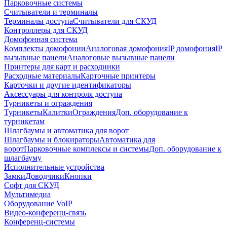
Парковочные системы
Считыватели и терминалы
Терминалы доступа
Считыватели для СКУД
Контроллеры для СКУД
Домофонная система
Комплекты домофонии
Аналоговая домофония
IP домофония
IP
вызывные панели
Аналоговые вызывные панели
Принтеры для карт и расходники
Расходные материалы
Карточные принтеры
Карточки и другие идентификаторы
Аксессуары для контроля доступа
Турникеты и ограждения
Турникеты
Калитки
Ограждения
Доп. оборудование к
турникетам
Шлагбаумы и автоматика для ворот
Шлагбаумы и блокираторы
Автоматика для
ворот
Парковочные комплексы и системы
Доп. оборудование к
шлагбауму
Исполнительные устройства
Замки
Доводчики
Кнопки
Софт для СКУД
Мультимедиа
Оборудование VoIP
Видео-конференц-связь
Конференц-системы