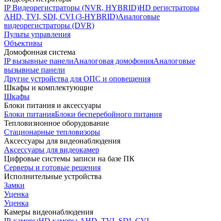
IP Видеорегистраторы (NVR, HYBRID)
HD регистраторы
AHD, TVI, SDI, CVI (3-HYBRID)
Аналоговые
видеорегистраторы (DVR)
Пульты управления
Объективы
Домофонная система
IP вызывные панели
Аналоговая домофония
Аналоговые
вызывные панели
Другие устройства для ОПС и оповещения
Шкафы и комплектующие
Шкафы
Блоки питания и аксессуары
Блоки питания
Блоки бесперебойного питания
Тепловизионное оборудование
Стационарные тепловизоры
Аксессуары для видеонаблюдения
Аксессуары для видеокамер
Цифровые системы записи на базе ПК
Серверы и готовые решения
Исполнительные устройства
Замки
Уценка
Уценка
Камеры видеонаблюдения
IP-камеры
HD камеры AHD, TVI, SDI, CVI