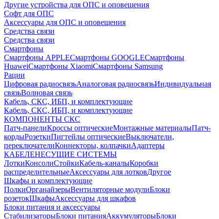
Другие устройства для ОПС и оповещения
Софт для ОПС
Аксессуары для ОПС и оповещения
Средства связи
Средства связи
Смартфоны
Смартфоны APPLE
Смартфоны GOOGLE
Смартфоны
Huawei
Смартфоны Xiaomi
Смартфоны Samsung
Рации
Цифровая радиосвязь
Аналоговая радиосвязь
Индивидуальная
связь
Волновая связь
Кабель, СКС, ИБП, и комплектующие
Кабель, СКС, ИБП, и комплектующие
КОМПОНЕНТЫ СКС
Патч-панели
Кроссы оптические
Монтажные материалы
Патч-
корды
Розетки
Пигтейлы оптические
Выключатели,
переключатели
Коннекторы, колпачки
Адаптеры
КАБЕЛЕНЕСУЩИЕ СИСТЕМЫ
Лотки
Консоли
Стойки
Кабель-каналы
Коробки
распределительные
Аксессуары для лотков
Другое
Шкафы и комплектующие
Полки
Органайзеры
Вентиляторные модули
Блоки
розеток
Шкафы
Аксессуары для шкафов
Блоки питания и аксессуары
Стабилизаторы
Блоки питания
Аккумуляторы
Блоки