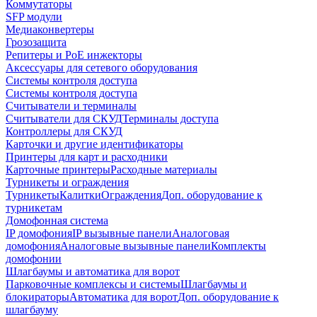
Коммутаторы
SFP модули
Медиаконвертеры
Грозозащита
Репитеры и PoE инжекторы
Аксессуары для сетевого оборудования
Системы контроля доступа
Системы контроля доступа
Считыватели и терминалы
Считыватели для СКУД
Терминалы доступа
Контроллеры для СКУД
Карточки и другие идентификаторы
Принтеры для карт и расходники
Карточные принтеры
Расходные материалы
Турникеты и ограждения
Турникеты
Калитки
Ограждения
Доп. оборудование к
турникетам
Домофонная система
IP домофония
IP вызывные панели
Аналоговая
домофония
Аналоговые вызывные панели
Комплекты
домофонии
Шлагбаумы и автоматика для ворот
Парковочные комплексы и системы
Шлагбаумы и
блокираторы
Автоматика для ворот
Доп. оборудование к
шлагбауму