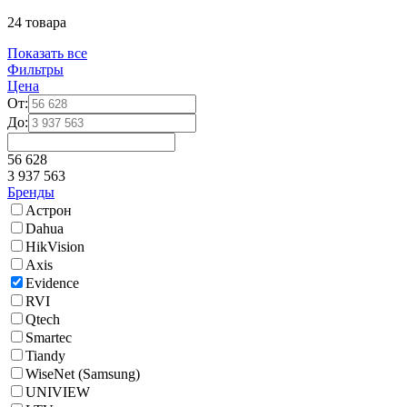
24 товара
Показать все
Фильтры
Цена
От:
До:
56 628
3 937 563
Бренды
Астрон
Dahua
HikVision
Axis
Evidence
RVI
Qtech
Smartec
Tiandy
WiseNet (Samsung)
UNIVIEW