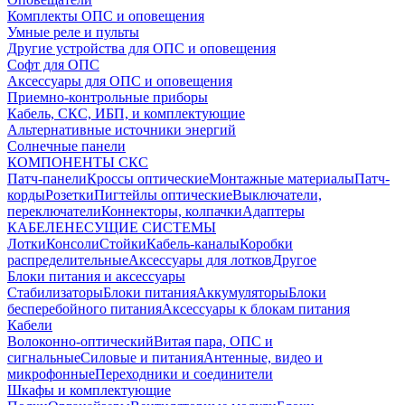
Комплекты ОПС и оповещения
Умные реле и пульты
Другие устройства для ОПС и оповещения
Софт для ОПС
Аксессуары для ОПС и оповещения
Приемно-контрольные приборы
Кабель, СКС, ИБП, и комплектующие
Альтернативные источники энергий
Солнечные панели
КОМПОНЕНТЫ СКС
Патч-панели
Кроссы оптические
Монтажные материалы
Патч-
корды
Розетки
Пигтейлы оптические
Выключатели,
переключатели
Коннекторы, колпачки
Адаптеры
КАБЕЛЕНЕСУЩИЕ СИСТЕМЫ
Лотки
Консоли
Стойки
Кабель-каналы
Коробки
распределительные
Аксессуары для лотков
Другое
Блоки питания и аксессуары
Стабилизаторы
Блоки питания
Аккумуляторы
Блоки
бесперебойного питания
Аксессуары к блокам питания
Кабели
Волоконно-оптический
Витая пара, ОПС и
сигнальные
Силовые и питания
Антенные, видео и
микрофонные
Переходники и соединители
Шкафы и комплектующие