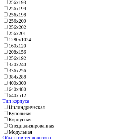
256x193
256x199
256x198
256x200
256x202
256x201
1280x1024
160x120
208x156
256x192
320x240
336x256
384x288
400x300
640x480
640x512
Тип корпуса
Цилиндрическая
Купольная
Корпусная
Специализированная
Модульная
Объектив тепловизора