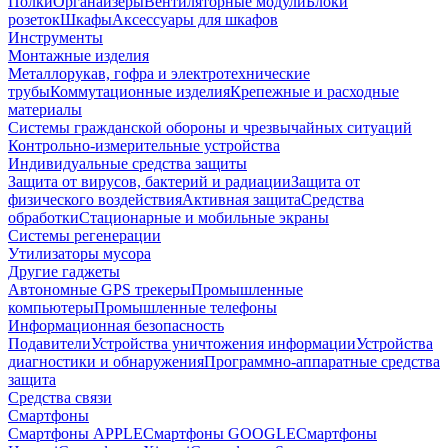
Полки
Органайзеры
Вентиляторные модули
Блоки
розеток
Шкафы
Аксессуары для шкафов
Инструменты
Монтажные изделия
Металлорукав, гофра и электротехнические
трубы
Коммутационные изделия
Крепежные и расходные
материалы
Системы гражданской обороны и чрезвычайных ситуаций
Контрольно-измерительные устройства
Индивидуальные средства защиты
Защита от вирусов, бактерий и радиации
Защита от
физического воздействия
Активная защита
Средства
обработки
Стационарные и мобильные экраны
Системы регенерации
Утилизаторы мусора
Другие гаджеты
Автономные GPS трекеры
Промышленные
компьютеры
Промышленные телефоны
Информационная безопасность
Подавители
Устройства уничтожения информации
Устройства
диагностики и обнаружения
Программно-аппаратные средства
защита
Средства связи
Смартфоны
Смартфоны APPLE
Смартфоны GOOGLE
Смартфоны