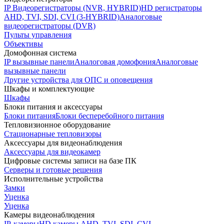
IP Видеорегистраторы (NVR, HYBRID)
HD регистраторы
AHD, TVI, SDI, CVI (3-HYBRID)
Аналоговые
видеорегистраторы (DVR)
Пульты управления
Объективы
Домофонная система
IP вызывные панели
Аналоговая домофония
Аналоговые
вызывные панели
Другие устройства для ОПС и оповещения
Шкафы и комплектующие
Шкафы
Блоки питания и аксессуары
Блоки питания
Блоки бесперебойного питания
Тепловизионное оборудование
Стационарные тепловизоры
Аксессуары для видеонаблюдения
Аксессуары для видеокамер
Цифровые системы записи на базе ПК
Серверы и готовые решения
Исполнительные устройства
Замки
Уценка
Уценка
Камеры видеонаблюдения
IP-камеры
HD камеры AHD, TVI, SDI, CVI