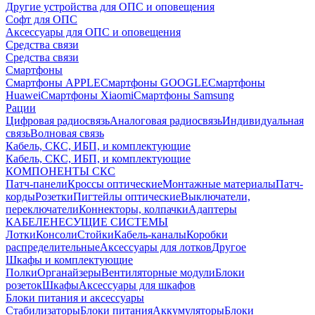
Другие устройства для ОПС и оповещения
Софт для ОПС
Аксессуары для ОПС и оповещения
Средства связи
Средства связи
Смартфоны
Смартфоны APPLE
Смартфоны GOOGLE
Смартфоны
Huawei
Смартфоны Xiaomi
Смартфоны Samsung
Рации
Цифровая радиосвязь
Аналоговая радиосвязь
Индивидуальная
связь
Волновая связь
Кабель, СКС, ИБП, и комплектующие
Кабель, СКС, ИБП, и комплектующие
КОМПОНЕНТЫ СКС
Патч-панели
Кроссы оптические
Монтажные материалы
Патч-
корды
Розетки
Пигтейлы оптические
Выключатели,
переключатели
Коннекторы, колпачки
Адаптеры
КАБЕЛЕНЕСУЩИЕ СИСТЕМЫ
Лотки
Консоли
Стойки
Кабель-каналы
Коробки
распределительные
Аксессуары для лотков
Другое
Шкафы и комплектующие
Полки
Органайзеры
Вентиляторные модули
Блоки
розеток
Шкафы
Аксессуары для шкафов
Блоки питания и аксессуары
Стабилизаторы
Блоки питания
Аккумуляторы
Блоки