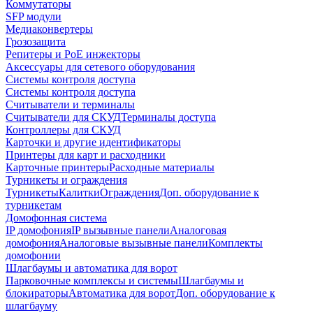
Коммутаторы
SFP модули
Медиаконвертеры
Грозозащита
Репитеры и PoE инжекторы
Аксессуары для сетевого оборудования
Системы контроля доступа
Системы контроля доступа
Считыватели и терминалы
Считыватели для СКУД
Терминалы доступа
Контроллеры для СКУД
Карточки и другие идентификаторы
Принтеры для карт и расходники
Карточные принтеры
Расходные материалы
Турникеты и ограждения
Турникеты
Калитки
Ограждения
Доп. оборудование к
турникетам
Домофонная система
IP домофония
IP вызывные панели
Аналоговая
домофония
Аналоговые вызывные панели
Комплекты
домофонии
Шлагбаумы и автоматика для ворот
Парковочные комплексы и системы
Шлагбаумы и
блокираторы
Автоматика для ворот
Доп. оборудование к
шлагбауму