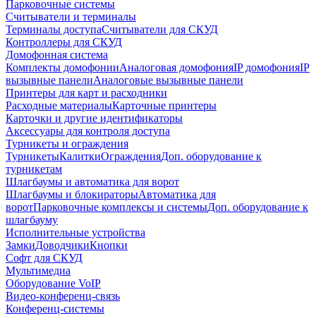
Парковочные системы
Считыватели и терминалы
Терминалы доступа
Считыватели для СКУД
Контроллеры для СКУД
Домофонная система
Комплекты домофонии
Аналоговая домофония
IP домофония
IP
вызывные панели
Аналоговые вызывные панели
Принтеры для карт и расходники
Расходные материалы
Карточные принтеры
Карточки и другие идентификаторы
Аксессуары для контроля доступа
Турникеты и ограждения
Турникеты
Калитки
Ограждения
Доп. оборудование к
турникетам
Шлагбаумы и автоматика для ворот
Шлагбаумы и блокираторы
Автоматика для
ворот
Парковочные комплексы и системы
Доп. оборудование к
шлагбауму
Исполнительные устройства
Замки
Доводчики
Кнопки
Софт для СКУД
Мультимедиа
Оборудование VoIP
Видео-конференц-связь
Конференц-системы