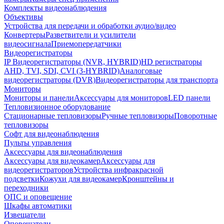
Комплекты видеонаблюдения
Объективы
Устройства для передачи и обработки аудио/видео
Конвертеры
Разветвители и усилители
видеосигнала
Приемопередатчики
Видеорегистраторы
IP Видеорегистраторы (NVR, HYBRID)
HD регистраторы
AHD, TVI, SDI, CVI (3-HYBRID)
Аналоговые
видеорегистраторы (DVR)
Видеорегистраторы для транспорта
Мониторы
Мониторы и панели
Аксессуары для мониторов
LED панели
Тепловизионное оборудование
Стационарные тепловизоры
Ручные тепловизоры
Поворотные
тепловизоры
Софт для видеонаблюдения
Пульты управления
Аксессуары для видеонаблюдения
Аксессуары для видеокамер
Аксессуары для
видеорегистраторов
Устройства инфракрасной
подсветки
Кожухи для видеокамер
Кронштейны и
переходники
ОПС и оповещение
Шкафы автоматики
Извещатели
Оповещатели