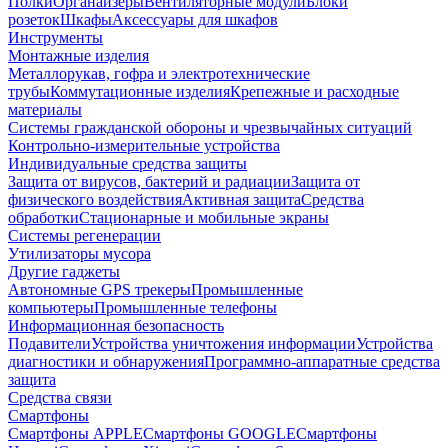
Полки
Органайзеры
Вентиляторные модули
Блоки
розеток
Шкафы
Аксессуары для шкафов
Инструменты
Монтажные изделия
Металлорукав, гофра и электротехнические
трубы
Коммутационные изделия
Крепежные и расходные
материалы
Системы гражданской обороны и чрезвычайных ситуаций
Контрольно-измерительные устройства
Индивидуальные средства защиты
Защита от вирусов, бактерий и радиации
Защита от
физического воздействия
Активная защита
Средства
обработки
Стационарные и мобильные экраны
Системы регенерации
Утилизаторы мусора
Другие гаджеты
Автономные GPS трекеры
Промышленные
компьютеры
Промышленные телефоны
Информационная безопасность
Подавители
Устройства уничтожения информации
Устройства
диагностики и обнаружения
Программно-аппаратные средства
защита
Средства связи
Смартфоны
Смартфоны APPLE
Смартфоны GOOGLE
Смартфоны