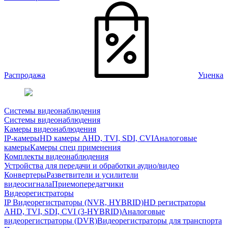
Распродажа
Уценка
Системы видеонаблюдения
Системы видеонаблюдения
Камеры видеонаблюдения
IP-камеры
HD камеры AHD, TVI, SDI, CVI
Аналоговые
камеры
Камеры спец применения
Комплекты видеонаблюдения
Устройства для передачи и обработки аудио/видео
Конвертеры
Разветвители и усилители
видеосигнала
Приемопередатчики
Видеорегистраторы
IP Видеорегистраторы (NVR, HYBRID)
HD регистраторы
AHD, TVI, SDI, CVI (3-HYBRID)
Аналоговые
видеорегистраторы (DVR)
Видеорегистраторы для транспорта