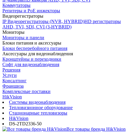
Коммутаторы
Репитеры и PoE инжекторы
Видеорегистраторы
IP Видеорегистраторы (NVR, HYBRID)
HD регистраторы
AHD, TVI, SDI, CVI (3-HYBRID)
Мониторы
Мониторы и панели
Блоки питания и аксессуары
Блоки бесперебойного питания
Аксессуары для видеонаблюдения
Кронштейны и переходники
Софт для видеонаблюдения
Решения
Услуги
Консалтинг
Франшиза
Комплексные поставки
HikVision
Системы видеонаблюдения
Тепловизионное оборудование
Стационарные тепловизоры
HikVision
DS-2TD2336-50
Все товары бренда HikVision