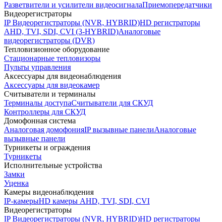
Разветвители и усилители видеосигнала
Приемопередатчики
Видеорегистраторы
IP Видеорегистраторы (NVR, HYBRID)
HD регистраторы
AHD, TVI, SDI, CVI (3-HYBRID)
Аналоговые
видеорегистраторы (DVR)
Тепловизионное оборудование
Стационарные тепловизоры
Пульты управления
Аксессуары для видеонаблюдения
Аксессуары для видеокамер
Считыватели и терминалы
Терминалы доступа
Считыватели для СКУД
Контроллеры для СКУД
Домофонная система
Аналоговая домофония
IP вызывные панели
Аналоговые
вызывные панели
Турникеты и ограждения
Турникеты
Исполнительные устройства
Замки
Уценка
Камеры видеонаблюдения
IP-камеры
HD камеры AHD, TVI, SDI, CVI
Видеорегистраторы
IP Видеорегистраторы (NVR, HYBRID)
HD регистраторы