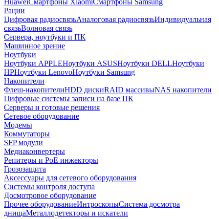
Huawei
Смартфоны Xiaomi
Смартфоны Samsung
Рации
Цифровая радиосвязь
Аналоговая радиосвязь
Индивидуальная
связь
Волновая связь
Сервера, ноутбуки и ПК
Машинное зрение
Ноутбуки
Ноутбуки APPLE
Ноутбуки ASUS
Ноутбуки DELL
Ноутбуки
HP
Ноутбуки Lenovo
Ноутбуки Samsung
Накопители
Флеш-накопители
HDD диски
RAID массивы
NAS накопители
Цифровые системы записи на базе ПК
Серверы и готовые решения
Сетевое оборудование
Модемы
Коммутаторы
SFP модули
Медиаконвертеры
Репитеры и PoE инжекторы
Грозозащита
Аксессуары для сетевого оборудования
Системы контроля доступа
Досмотровое оборудование
Прочее оборудование
Интроскопы
Система досмотра
днища
Металлодетекторы и искатели