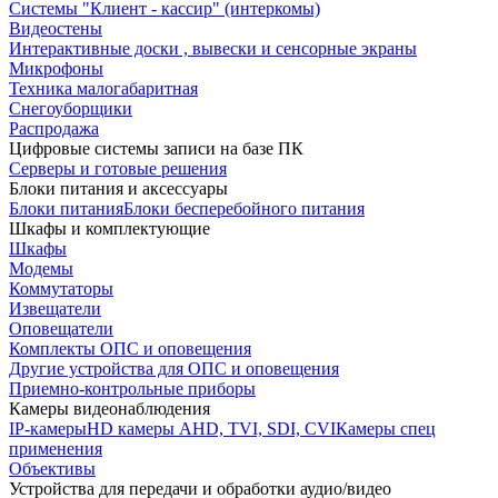
Системы "Клиент - кассир" (интеркомы)
Видеостены
Интерактивные доски , вывески и сенсорные экраны
Микрофоны
Техника малогабаритная
Снегоуборщики
Распродажа
Цифровые системы записи на базе ПК
Серверы и готовые решения
Блоки питания и аксессуары
Блоки питания
Блоки бесперебойного питания
Шкафы и комплектующие
Шкафы
Модемы
Коммутаторы
Извещатели
Оповещатели
Комплекты ОПС и оповещения
Другие устройства для ОПС и оповещения
Приемно-контрольные приборы
Камеры видеонаблюдения
IP-камеры
HD камеры AHD, TVI, SDI, CVI
Камеры спец
применения
Объективы
Устройства для передачи и обработки аудио/видео