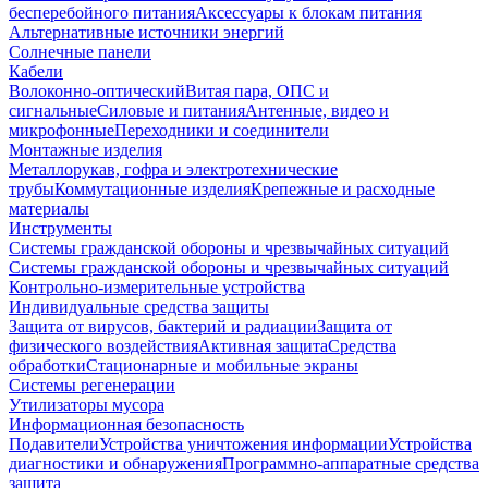
бесперебойного питания
Аксессуары к блокам питания
Альтернативные источники энергий
Солнечные панели
Кабели
Волоконно-оптический
Витая пара, ОПС и
сигнальные
Силовые и питания
Антенные, видео и
микрофонные
Переходники и соединители
Монтажные изделия
Металлорукав, гофра и электротехнические
трубы
Коммутационные изделия
Крепежные и расходные
материалы
Инструменты
Системы гражданской обороны и чрезвычайных ситуаций
Системы гражданской обороны и чрезвычайных ситуаций
Контрольно-измерительные устройства
Индивидуальные средства защиты
Защита от вирусов, бактерий и радиации
Защита от
физического воздействия
Активная защита
Средства
обработки
Стационарные и мобильные экраны
Системы регенерации
Утилизаторы мусора
Информационная безопасность
Подавители
Устройства уничтожения информации
Устройства
диагностики и обнаружения
Программно-аппаратные средства
защита