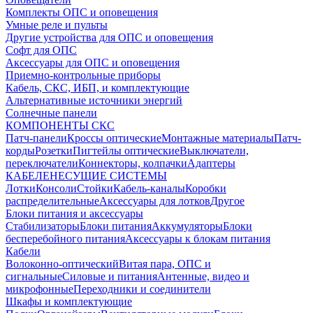
Комплекты ОПС и оповещения
Умные реле и пульты
Другие устройства для ОПС и оповещения
Софт для ОПС
Аксессуары для ОПС и оповещения
Приемно-контрольные приборы
Кабель, СКС, ИБП, и комплектующие
Альтернативные источники энергий
Солнечные панели
КОМПОНЕНТЫ СКС
Патч-панели
Кроссы оптические
Монтажные материалы
Патч-
корды
Розетки
Пигтейлы оптические
Выключатели,
переключатели
Коннекторы, колпачки
Адаптеры
КАБЕЛЕНЕСУЩИЕ СИСТЕМЫ
Лотки
Консоли
Стойки
Кабель-каналы
Коробки
распределительные
Аксессуары для лотков
Другое
Блоки питания и аксессуары
Стабилизаторы
Блоки питания
Аккумуляторы
Блоки
бесперебойного питания
Аксессуары к блокам питания
Кабели
Волоконно-оптический
Витая пара, ОПС и
сигнальные
Силовые и питания
Антенные, видео и
микрофонные
Переходники и соединители
Шкафы и комплектующие