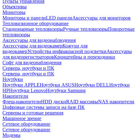
Пульты управления
Объективы
Мониторы
Мониторы и панели
LED панели
Аксессуары для мониторов
Тепловизионное оборудование
Стационарные тепловизоры
Ручные тепловизоры
Поворотные
тепловизоры
Аксессуары для видеонаблюдения
Аксессуары для видеокамер
Кожухи для
видеокамер
Устройства инфракрасной подсветки
Аксессуары
для видеорегистраторов
Кронштейны и переходники
Софт для видеонаблюдения
Сервера, ноутбуки и ПК
Сервера, ноутбуки и ПК
Ноутбуки
Ноутбуки APPLE
Ноутбуки ASUS
Ноутбуки DELL
Ноутбуки
HP
Ноутбуки Lenovo
Ноутбуки Samsung
Накопители
Флеш-накопители
HDD диски
RAID массивы
NAS накопители
Цифровые системы записи на базе ПК
Серверы и готовые решения
Машинное зрение
Сетевое оборудование
Сетевое оборудование
Модемы