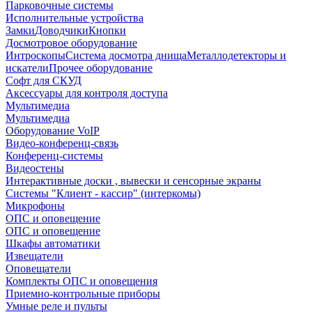
Парковочные системы
Исполнительные устройства
Замки
Доводчики
Кнопки
Досмотровое оборудование
Интроскопы
Система досмотра днища
Металлодетекторы и
искатели
Прочее оборудование
Софт для СКУД
Аксессуары для контроля доступа
Мультимедиа
Мультимедиа
Оборудование VoIP
Видео-конференц-связь
Конференц-системы
Видеостены
Интерактивные доски , вывески и сенсорные экраны
Системы "Клиент - кассир" (интеркомы)
Микрофоны
ОПС и оповещение
ОПС и оповещение
Шкафы автоматики
Извещатели
Оповещатели
Комплекты ОПС и оповещения
Приемно-контрольные приборы
Умные реле и пульты