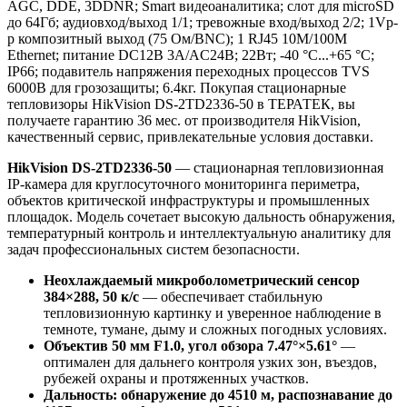
AGC, DDE, 3DDNR; Smart видеоаналитика; слот для microSD
до 64Гб; аудиовход/выход 1/1; тревожные вход/выход 2/2; 1Vp-
p композитный выход (75 Ом/BNC); 1 RJ45 10M/100M
Ethernet; питание DC12В 3A/AC24В; 22Вт; -40 °C...+65 °C;
IP66; подавитель напряжения переходных процессов TVS
6000B для грозозащиты; 6.4кг. Покупая стационарные
тепловизоры HikVision DS-2TD2336-50 в ТЕРАТЕК, вы
получаете гарантию 36 мес. от производителя HikVision,
качественный сервис, привлекательные условия доставки.
HikVision DS-2TD2336-50
— стационарная тепловизионная
IP-камера для круглосуточного мониторинга периметра,
объектов критической инфраструктуры и промышленных
площадок. Модель сочетает высокую дальность обнаружения,
температурный контроль и интеллектуальную аналитику для
задач профессиональных систем безопасности.
Неохлаждаемый микроболометрический сенсор
384×288, 50 к/с
— обеспечивает стабильную
тепловизионную картинку и уверенное наблюдение в
темноте, тумане, дыму и сложных погодных условиях.
Объектив 50 мм F1.0, угол обзора 7.47°×5.61°
—
оптимален для дальнего контроля узких зон, въездов,
рубежей охраны и протяженных участков.
Дальность: обнаружение до 4510 м, распознавание до