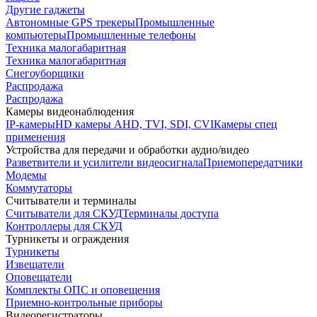
Другие гаджеты
Автономные GPS трекеры
Промышленные
компьютеры
Промышленные телефоны
Техника малогабаритная
Техника малогабаритная
Снегоуборщики
Распродажа
Распродажа
Камеры видеонаблюдения
IP-камеры
HD камеры AHD, TVI, SDI, CVI
Камеры спец
применения
Устройства для передачи и обработки аудио/видео
Разветвители и усилители видеосигнала
Приемопередатчики
Модемы
Коммутаторы
Считыватели и терминалы
Считыватели для СКУД
Терминалы доступа
Контроллеры для СКУД
Турникеты и ограждения
Турникеты
Извещатели
Оповещатели
Комплекты ОПС и оповещения
Приемно-контрольные приборы
Видеорегистраторы