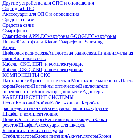
Другие устройства для ОПС и оповещения
Софт для ОПС
Аксессуары для ОПС и оповещения
Средства связи
Средства связи
Смартфоны
Смартфоны APPLE
Смартфоны GOOGLE
Смартфоны
Huawei
Смартфоны Xiaomi
Смартфоны Samsung
Рации
Цифровая радиосвязь
Аналоговая радиосвязь
Индивидуальная
связь
Волновая связь
Кабель, СКС, ИБП, и комплектующие
Кабель, СКС, ИБП, и комплектующие
КОМПОНЕНТЫ СКС
Патч-панели
Кроссы оптические
Монтажные материалы
Патч-
корды
Розетки
Пигтейлы оптические
Выключатели,
переключатели
Коннекторы, колпачки
Адаптеры
КАБЕЛЕНЕСУЩИЕ СИСТЕМЫ
Лотки
Консоли
Стойки
Кабель-каналы
Коробки
распределительные
Аксессуары для лотков
Другое
Шкафы и комплектующие
Полки
Органайзеры
Вентиляторные модули
Блоки
розеток
Шкафы
Аксессуары для шкафов
Блоки питания и аксессуары
Стабилизаторы
Блоки питания
Аккумуляторы
Блоки