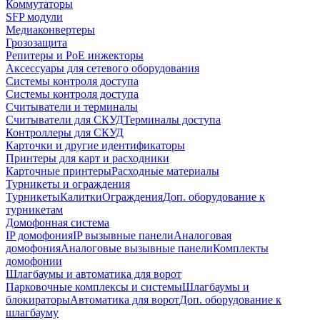
Коммутаторы
SFP модули
Медиаконвертеры
Грозозащита
Репитеры и PoE инжекторы
Аксессуары для сетевого оборудования
Системы контроля доступа
Системы контроля доступа
Считыватели и терминалы
Считыватели для СКУД
Терминалы доступа
Контроллеры для СКУД
Карточки и другие идентификаторы
Принтеры для карт и расходники
Карточные принтеры
Расходные материалы
Турникеты и ограждения
Турникеты
Калитки
Ограждения
Доп. оборудование к
турникетам
Домофонная система
IP домофония
IP вызывные панели
Аналоговая
домофония
Аналоговые вызывные панели
Комплекты
домофонии
Шлагбаумы и автоматика для ворот
Парковочные комплексы и системы
Шлагбаумы и
блокираторы
Автоматика для ворот
Доп. оборудование к
шлагбауму