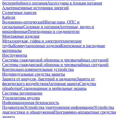
бесперебойного питания
Аксессуары к блокам питания
Альтернативные источники энергий
Солнечные панели
Кабели
Волоконно-оптический
Витая пара, ОПС и
сигнальные
Силовые и питания
Антенные, видео и
микрофонные
Переходники и соединители
Монтажные изделия
Металлорукав, гофра и электротехнические
трубы
Коммутационные изделия
Крепежные и расходные
материалы
Инструменты
Системы гражданской обороны и чрезвычайных ситуаций
Системы гражданской обороны и чрезвычайных ситуаций
Контрольно-измерительные устройства
Индивидуальные средства защиты
Защита от вирусов, бактерий и радиации
Защита от
физического воздействия
Активная защита
Средства
обработки
Стационарные и мобильные экраны
Системы регенерации
Утилизаторы мусора
Информационная безопасность
Подавители
Устройства уничтожения информации
Устройства
диагностики и обнаружения
Программно-аппаратные средства
защита