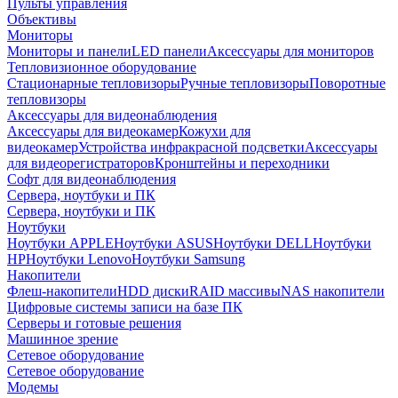
Пульты управления
Объективы
Мониторы
Мониторы и панели
LED панели
Аксессуары для мониторов
Тепловизионное оборудование
Стационарные тепловизоры
Ручные тепловизоры
Поворотные
тепловизоры
Аксессуары для видеонаблюдения
Аксессуары для видеокамер
Кожухи для
видеокамер
Устройства инфракрасной подсветки
Аксессуары
для видеорегистраторов
Кронштейны и переходники
Софт для видеонаблюдения
Сервера, ноутбуки и ПК
Сервера, ноутбуки и ПК
Ноутбуки
Ноутбуки APPLE
Ноутбуки ASUS
Ноутбуки DELL
Ноутбуки
HP
Ноутбуки Lenovo
Ноутбуки Samsung
Накопители
Флеш-накопители
HDD диски
RAID массивы
NAS накопители
Цифровые системы записи на базе ПК
Серверы и готовые решения
Машинное зрение
Сетевое оборудование
Сетевое оборудование
Модемы