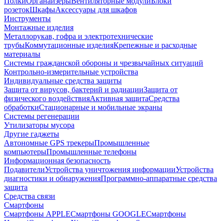
Полки
Органайзеры
Вентиляторные модули
Блоки
розеток
Шкафы
Аксессуары для шкафов
Инструменты
Монтажные изделия
Металлорукав, гофра и электротехнические
трубы
Коммутационные изделия
Крепежные и расходные
материалы
Системы гражданской обороны и чрезвычайных ситуаций
Контрольно-измерительные устройства
Индивидуальные средства защиты
Защита от вирусов, бактерий и радиации
Защита от
физического воздействия
Активная защита
Средства
обработки
Стационарные и мобильные экраны
Системы регенерации
Утилизаторы мусора
Другие гаджеты
Автономные GPS трекеры
Промышленные
компьютеры
Промышленные телефоны
Информационная безопасность
Подавители
Устройства уничтожения информации
Устройства
диагностики и обнаружения
Программно-аппаратные средства
защита
Средства связи
Смартфоны
Смартфоны APPLE
Смартфоны GOOGLE
Смартфоны