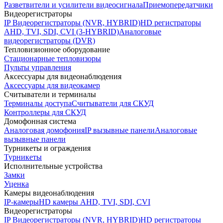
Разветвители и усилители видеосигнала
Приемопередатчики
Видеорегистраторы
IP Видеорегистраторы (NVR, HYBRID)
HD регистраторы
AHD, TVI, SDI, CVI (3-HYBRID)
Аналоговые
видеорегистраторы (DVR)
Тепловизионное оборудование
Стационарные тепловизоры
Пульты управления
Аксессуары для видеонаблюдения
Аксессуары для видеокамер
Считыватели и терминалы
Терминалы доступа
Считыватели для СКУД
Контроллеры для СКУД
Домофонная система
Аналоговая домофония
IP вызывные панели
Аналоговые
вызывные панели
Турникеты и ограждения
Турникеты
Исполнительные устройства
Замки
Уценка
Камеры видеонаблюдения
IP-камеры
HD камеры AHD, TVI, SDI, CVI
Видеорегистраторы
IP Видеорегистраторы (NVR, HYBRID)
HD регистраторы