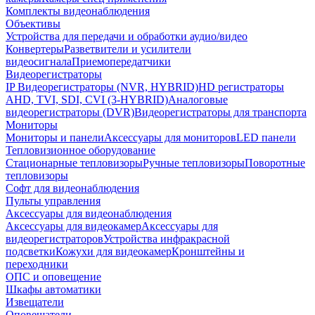
Комплекты видеонаблюдения
Объективы
Устройства для передачи и обработки аудио/видео
Конвертеры
Разветвители и усилители
видеосигнала
Приемопередатчики
Видеорегистраторы
IP Видеорегистраторы (NVR, HYBRID)
HD регистраторы
AHD, TVI, SDI, CVI (3-HYBRID)
Аналоговые
видеорегистраторы (DVR)
Видеорегистраторы для транспорта
Мониторы
Мониторы и панели
Аксессуары для мониторов
LED панели
Тепловизионное оборудование
Стационарные тепловизоры
Ручные тепловизоры
Поворотные
тепловизоры
Софт для видеонаблюдения
Пульты управления
Аксессуары для видеонаблюдения
Аксессуары для видеокамер
Аксессуары для
видеорегистраторов
Устройства инфракрасной
подсветки
Кожухи для видеокамер
Кронштейны и
переходники
ОПС и оповещение
Шкафы автоматики
Извещатели
Оповещатели