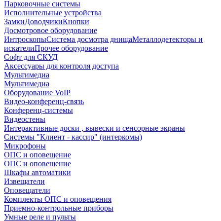
Парковочные системы
Исполнительные устройства
Замки
Доводчики
Кнопки
Досмотровое оборудование
Интроскопы
Система досмотра днища
Металлодетекторы и
искатели
Прочее оборудование
Софт для СКУД
Аксессуары для контроля доступа
Мультимедиа
Мультимедиа
Оборудование VoIP
Видео-конференц-связь
Конференц-системы
Видеостены
Интерактивные доски , вывески и сенсорные экраны
Системы "Клиент - кассир" (интеркомы)
Микрофоны
ОПС и оповещение
ОПС и оповещение
Шкафы автоматики
Извещатели
Оповещатели
Комплекты ОПС и оповещения
Приемно-контрольные приборы
Умные реле и пульты