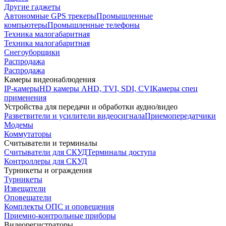
Другие гаджеты
Автономные GPS трекеры
Промышленные
компьютеры
Промышленные телефоны
Техника малогабаритная
Техника малогабаритная
Снегоуборщики
Распродажа
Распродажа
Камеры видеонаблюдения
IP-камеры
HD камеры AHD, TVI, SDI, CVI
Камеры спец
применения
Устройства для передачи и обработки аудио/видео
Разветвители и усилители видеосигнала
Приемопередатчики
Модемы
Коммутаторы
Считыватели и терминалы
Считыватели для СКУД
Терминалы доступа
Контроллеры для СКУД
Турникеты и ограждения
Турникеты
Извещатели
Оповещатели
Комплекты ОПС и оповещения
Приемно-контрольные приборы
Видеорегистраторы