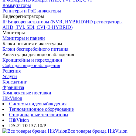
Коммутаторы
Репитеры и PoE инжекторы
Видеорегистраторы
IP Видеорегистраторы (NVR, HYBRID)
HD регистраторы
AHD, TVI, SDI, CVI (3-HYBRID)
Мониторы
Мониторы и панели
Блоки питания и аксессуары
Блоки бесперебойного питания
Аксессуары для видеонаблюдения
Кронштейны и переходники
Софт для видеонаблюдения
Решения
Услуги
Консалтинг
Франшиза
Комплексные поставки
HikVision
Системы видеонаблюдения
Тепловизионное оборудование
Стационарные тепловизоры
HikVision
DS-2TD2137-10/P
Все товары бренда HikVision