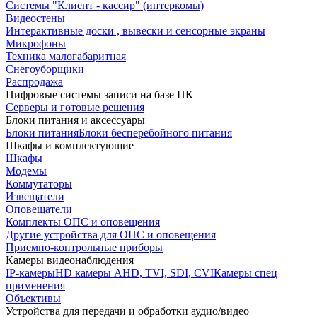
Системы "Клиент - кассир" (интеркомы)
Видеостены
Интерактивные доски , вывески и сенсорные экраны
Микрофоны
Техника малогабаритная
Снегоуборщики
Распродажа
Цифровые системы записи на базе ПК
Серверы и готовые решения
Блоки питания и аксессуары
Блоки питания
Блоки бесперебойного питания
Шкафы и комплектующие
Шкафы
Модемы
Коммутаторы
Извещатели
Оповещатели
Комплекты ОПС и оповещения
Другие устройства для ОПС и оповещения
Приемно-контрольные приборы
Камеры видеонаблюдения
IP-камеры
HD камеры AHD, TVI, SDI, CVI
Камеры спец
применения
Объективы
Устройства для передачи и обработки аудио/видео