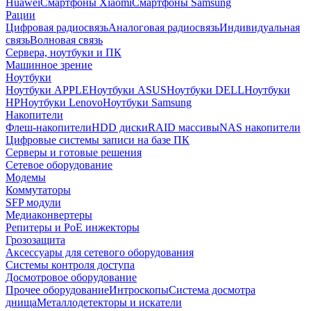
Huawei
Смартфоны Xiaomi
Смартфоны Samsung
Рации
Цифровая радиосвязь
Аналоговая радиосвязь
Индивидуальная
связь
Волновая связь
Сервера, ноутбуки и ПК
Машинное зрение
Ноутбуки
Ноутбуки APPLE
Ноутбуки ASUS
Ноутбуки DELL
Ноутбуки
HP
Ноутбуки Lenovo
Ноутбуки Samsung
Накопители
Флеш-накопители
HDD диски
RAID массивы
NAS накопители
Цифровые системы записи на базе ПК
Серверы и готовые решения
Сетевое оборудование
Модемы
Коммутаторы
SFP модули
Медиаконвертеры
Репитеры и PoE инжекторы
Грозозащита
Аксессуары для сетевого оборудования
Системы контроля доступа
Досмотровое оборудование
Прочее оборудование
Интроскопы
Система досмотра
днища
Металлодетекторы и искатели