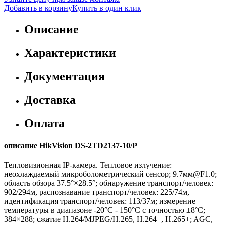
Добавить в корзину
Купить в один клик
Описание
Характеристики
Документация
Доставка
Оплата
описание HikVision DS-2TD2137-10/P
Тепловизионная IP-камера. Тепловое излучение:
неохлаждаемый микроболометрический сенсор; 9.7мм@F1.0;
область обзора 37.5°×28.5°; обнаружение транспорт/человек:
902/294м, распознавание транспорт/человек: 225/74м,
идентификация транспорт/человек: 113/37м; измерение
температуры в диапазоне -20°C - 150°C с точностью ±8°C;
384×288; сжатие H.264/MJPEG/H.265, H.264+, H.265+; AGC,