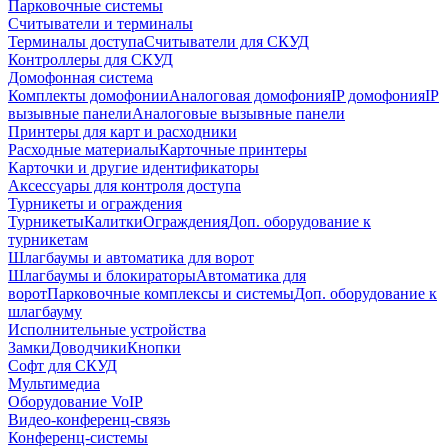
Парковочные системы
Считыватели и терминалы
Терминалы доступа
Считыватели для СКУД
Контроллеры для СКУД
Домофонная система
Комплекты домофонии
Аналоговая домофония
IP домофония
IP
вызывные панели
Аналоговые вызывные панели
Принтеры для карт и расходники
Расходные материалы
Карточные принтеры
Карточки и другие идентификаторы
Аксессуары для контроля доступа
Турникеты и ограждения
Турникеты
Калитки
Ограждения
Доп. оборудование к
турникетам
Шлагбаумы и автоматика для ворот
Шлагбаумы и блокираторы
Автоматика для
ворот
Парковочные комплексы и системы
Доп. оборудование к
шлагбауму
Исполнительные устройства
Замки
Доводчики
Кнопки
Софт для СКУД
Мультимедиа
Оборудование VoIP
Видео-конференц-связь
Конференц-системы