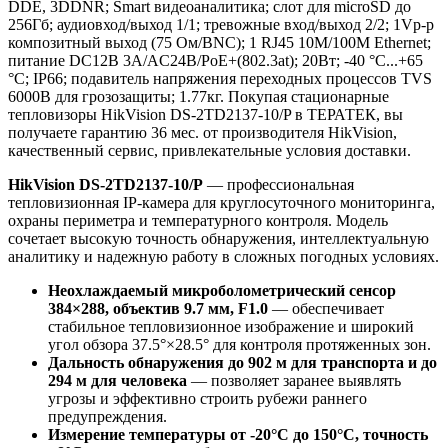
DDE, 3DDNR; Smart видеоаналитика; слот для microSD до
256Гб; аудиовход/выход 1/1; тревожные вход/выход 2/2; 1Vp-p
композитный выход (75 Ом/BNC); 1 RJ45 10M/100M Ethernet;
питание DC12В 3A/AC24В/PoE+(802.3at); 20Вт; -40 °C...+65
°C; IP66; подавитель напряжения переходных процессов TVS
6000B для грозозащиты; 1.77кг. Покупая стационарные
тепловизоры HikVision DS-2TD2137-10/P в ТЕРАТЕК, вы
получаете гарантию 36 мес. от производителя HikVision,
качественный сервис, привлекательные условия доставки.
HikVision DS-2TD2137-10/P
— профессиональная
тепловизионная IP-камера для круглосуточного мониторинга,
охраны периметра и температурного контроля. Модель
сочетает высокую точность обнаружения, интеллектуальную
аналитику и надежную работу в сложных погодных условиях.
Неохлаждаемый микроболометрический сенсор
384×288, объектив 9.7 мм, F1.0
— обеспечивает
стабильное тепловизионное изображение и широкий
угол обзора 37.5°×28.5° для контроля протяженных зон.
Дальность обнаружения до 902 м для транспорта и до
294 м для человека
— позволяет заранее выявлять
угрозы и эффективно строить рубежи раннего
предупреждения.
Измерение температуры от -20°C до 150°C, точность