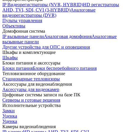
IP Видеорегистраторы (NVR, HYBRID)
HD регистраторы
AHD, TVI, SDI, CVI (3-HYBRID)
Аналоговые
видеорегистраторы (DVR)
Пульты управления
Объективы
Домофонная система
IP вызывные панели
Аналоговая домофония
Аналоговые
вызывные панели
Другие устройства для ОПС и оповещения
Шкафы и комплектующие
Шкафы
Блоки питания и аксессуары
Блоки питания
Блоки бесперебойного питания
Тепловизионное оборудование
Стационарные тепловизоры
Аксессуары для видеонаблюдения
Аксессуары для видеокамер
Цифровые системы записи на базе ПК
Серверы и готовые решения
Исполнительные устройства
Замки
Уценка
Уценка
Камеры видеонаблюдения
IP-камеры
HD камеры AHD, TVI, SDI, CVI