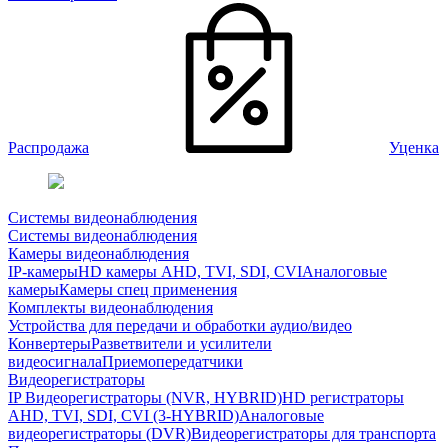
Распродажа
Уценка
Системы видеонаблюдения
Системы видеонаблюдения
Камеры видеонаблюдения
IP-камеры
HD камеры AHD, TVI, SDI, CVI
Аналоговые
камеры
Камеры спец применения
Комплекты видеонаблюдения
Устройства для передачи и обработки аудио/видео
Конвертеры
Разветвители и усилители
видеосигнала
Приемопередатчики
Видеорегистраторы
IP Видеорегистраторы (NVR, HYBRID)
HD регистраторы
AHD, TVI, SDI, CVI (3-HYBRID)
Аналоговые
видеорегистраторы (DVR)
Видеорегистраторы для транспорта