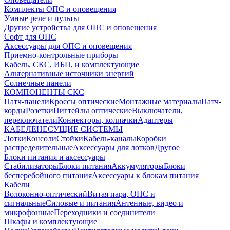
Комплекты ОПС и оповещения
Умные реле и пульты
Другие устройства для ОПС и оповещения
Софт для ОПС
Аксессуары для ОПС и оповещения
Приемно-контрольные приборы
Кабель, СКС, ИБП, и комплектующие
Альтернативные источники энергий
Солнечные панели
КОМПОНЕНТЫ СКС
Патч-панели
Кроссы оптические
Монтажные материалы
Патч-
корды
Розетки
Пигтейлы оптические
Выключатели,
переключатели
Коннекторы, колпачки
Адаптеры
КАБЕЛЕНЕСУЩИЕ СИСТЕМЫ
Лотки
Консоли
Стойки
Кабель-каналы
Коробки
распределительные
Аксессуары для лотков
Другое
Блоки питания и аксессуары
Стабилизаторы
Блоки питания
Аккумуляторы
Блоки
бесперебойного питания
Аксессуары к блокам питания
Кабели
Волоконно-оптический
Витая пара, ОПС и
сигнальные
Силовые и питания
Антенные, видео и
микрофонные
Переходники и соединители
Шкафы и комплектующие