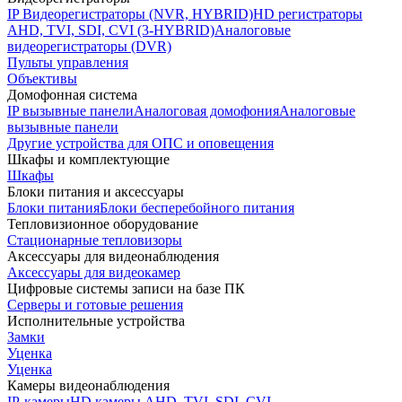
IP Видеорегистраторы (NVR, HYBRID)
HD регистраторы
AHD, TVI, SDI, CVI (3-HYBRID)
Аналоговые
видеорегистраторы (DVR)
Пульты управления
Объективы
Домофонная система
IP вызывные панели
Аналоговая домофония
Аналоговые
вызывные панели
Другие устройства для ОПС и оповещения
Шкафы и комплектующие
Шкафы
Блоки питания и аксессуары
Блоки питания
Блоки бесперебойного питания
Тепловизионное оборудование
Стационарные тепловизоры
Аксессуары для видеонаблюдения
Аксессуары для видеокамер
Цифровые системы записи на базе ПК
Серверы и готовые решения
Исполнительные устройства
Замки
Уценка
Уценка
Камеры видеонаблюдения
IP-камеры
HD камеры AHD, TVI, SDI, CVI