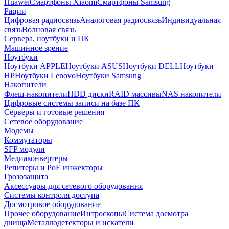
Huawei
Смартфоны Xiaomi
Смартфоны Samsung
Рации
Цифровая радиосвязь
Аналоговая радиосвязь
Индивидуальная
связь
Волновая связь
Сервера, ноутбуки и ПК
Машинное зрение
Ноутбуки
Ноутбуки APPLE
Ноутбуки ASUS
Ноутбуки DELL
Ноутбуки
HP
Ноутбуки Lenovo
Ноутбуки Samsung
Накопители
Флеш-накопители
HDD диски
RAID массивы
NAS накопители
Цифровые системы записи на базе ПК
Серверы и готовые решения
Сетевое оборудование
Модемы
Коммутаторы
SFP модули
Медиаконвертеры
Репитеры и PoE инжекторы
Грозозащита
Аксессуары для сетевого оборудования
Системы контроля доступа
Досмотровое оборудование
Прочее оборудование
Интроскопы
Система досмотра
днища
Металлодетекторы и искатели