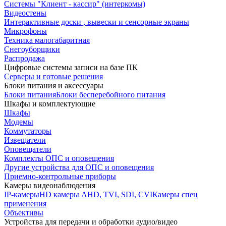
Системы "Клиент - кассир" (интеркомы)
Видеостены
Интерактивные доски , вывески и сенсорные экраны
Микрофоны
Техника малогабаритная
Снегоуборщики
Распродажа
Цифровые системы записи на базе ПК
Серверы и готовые решения
Блоки питания и аксессуары
Блоки питания
Блоки бесперебойного питания
Шкафы и комплектующие
Шкафы
Модемы
Коммутаторы
Извещатели
Оповещатели
Комплекты ОПС и оповещения
Другие устройства для ОПС и оповещения
Приемно-контрольные приборы
Камеры видеонаблюдения
IP-камеры
HD камеры AHD, TVI, SDI, CVI
Камеры спец
применения
Объективы
Устройства для передачи и обработки аудио/видео