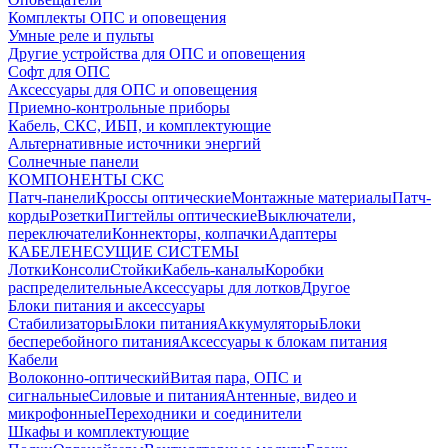
Комплекты ОПС и оповещения
Умные реле и пульты
Другие устройства для ОПС и оповещения
Софт для ОПС
Аксессуары для ОПС и оповещения
Приемно-контрольные приборы
Кабель, СКС, ИБП, и комплектующие
Альтернативные источники энергий
Солнечные панели
КОМПОНЕНТЫ СКС
Патч-панели
Кроссы оптические
Монтажные материалы
Патч-
корды
Розетки
Пигтейлы оптические
Выключатели,
переключатели
Коннекторы, колпачки
Адаптеры
КАБЕЛЕНЕСУЩИЕ СИСТЕМЫ
Лотки
Консоли
Стойки
Кабель-каналы
Коробки
распределительные
Аксессуары для лотков
Другое
Блоки питания и аксессуары
Стабилизаторы
Блоки питания
Аккумуляторы
Блоки
бесперебойного питания
Аксессуары к блокам питания
Кабели
Волоконно-оптический
Витая пара, ОПС и
сигнальные
Силовые и питания
Антенные, видео и
микрофонные
Переходники и соединители
Шкафы и комплектующие