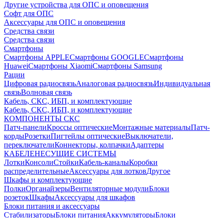
Другие устройства для ОПС и оповещения
Софт для ОПС
Аксессуары для ОПС и оповещения
Средства связи
Средства связи
Смартфоны
Смартфоны APPLE
Смартфоны GOOGLE
Смартфоны
Huawei
Смартфоны Xiaomi
Смартфоны Samsung
Рации
Цифровая радиосвязь
Аналоговая радиосвязь
Индивидуальная
связь
Волновая связь
Кабель, СКС, ИБП, и комплектующие
Кабель, СКС, ИБП, и комплектующие
КОМПОНЕНТЫ СКС
Патч-панели
Кроссы оптические
Монтажные материалы
Патч-
корды
Розетки
Пигтейлы оптические
Выключатели,
переключатели
Коннекторы, колпачки
Адаптеры
КАБЕЛЕНЕСУЩИЕ СИСТЕМЫ
Лотки
Консоли
Стойки
Кабель-каналы
Коробки
распределительные
Аксессуары для лотков
Другое
Шкафы и комплектующие
Полки
Органайзеры
Вентиляторные модули
Блоки
розеток
Шкафы
Аксессуары для шкафов
Блоки питания и аксессуары
Стабилизаторы
Блоки питания
Аккумуляторы
Блоки