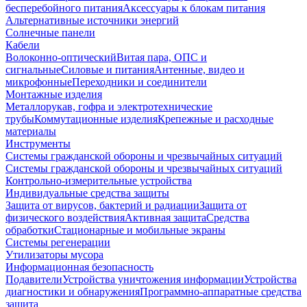
бесперебойного питания
Аксессуары к блокам питания
Альтернативные источники энергий
Солнечные панели
Кабели
Волоконно-оптический
Витая пара, ОПС и
сигнальные
Силовые и питания
Антенные, видео и
микрофонные
Переходники и соединители
Монтажные изделия
Металлорукав, гофра и электротехнические
трубы
Коммутационные изделия
Крепежные и расходные
материалы
Инструменты
Системы гражданской обороны и чрезвычайных ситуаций
Системы гражданской обороны и чрезвычайных ситуаций
Контрольно-измерительные устройства
Индивидуальные средства защиты
Защита от вирусов, бактерий и радиации
Защита от
физического воздействия
Активная защита
Средства
обработки
Стационарные и мобильные экраны
Системы регенерации
Утилизаторы мусора
Информационная безопасность
Подавители
Устройства уничтожения информации
Устройства
диагностики и обнаружения
Программно-аппаратные средства
защита