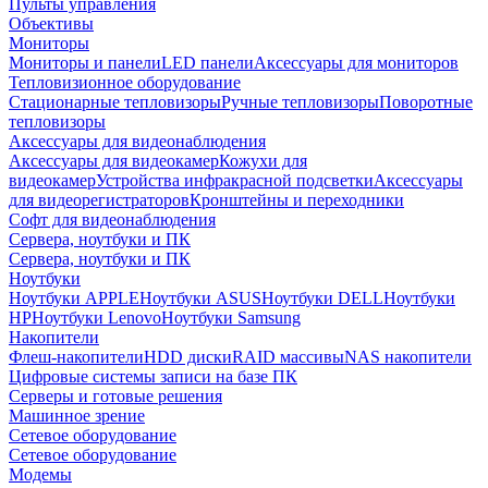
Пульты управления
Объективы
Мониторы
Мониторы и панели
LED панели
Аксессуары для мониторов
Тепловизионное оборудование
Стационарные тепловизоры
Ручные тепловизоры
Поворотные
тепловизоры
Аксессуары для видеонаблюдения
Аксессуары для видеокамер
Кожухи для
видеокамер
Устройства инфракрасной подсветки
Аксессуары
для видеорегистраторов
Кронштейны и переходники
Софт для видеонаблюдения
Сервера, ноутбуки и ПК
Сервера, ноутбуки и ПК
Ноутбуки
Ноутбуки APPLE
Ноутбуки ASUS
Ноутбуки DELL
Ноутбуки
HP
Ноутбуки Lenovo
Ноутбуки Samsung
Накопители
Флеш-накопители
HDD диски
RAID массивы
NAS накопители
Цифровые системы записи на базе ПК
Серверы и готовые решения
Машинное зрение
Сетевое оборудование
Сетевое оборудование
Модемы