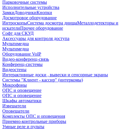
Парковочные системы
Исполнительные устройства
Замки
Доводчики
Кнопки
Досмотровое оборудование
Интроскопы
Система досмотра днища
Металлодетекторы и
искатели
Прочее оборудование
Софт для СКУД
Аксессуары для контроля доступа
Мультимедиа
Мультимедиа
Оборудование VoIP
Видео-конференц-связь
Конференц-системы
Видеостены
Интерактивные доски , вывески и сенсорные экраны
Системы "Клиент - кассир" (интеркомы)
Микрофоны
ОПС и оповещение
ОПС и оповещение
Шкафы автоматики
Извещатели
Оповещатели
Комплекты ОПС и оповещения
Приемно-контрольные приборы
Умные реле и пульты