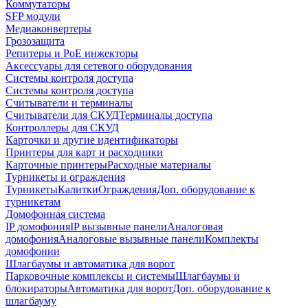
Коммутаторы
SFP модули
Медиаконвертеры
Грозозащита
Репитеры и PoE инжекторы
Аксессуары для сетевого оборудования
Системы контроля доступа
Системы контроля доступа
Считыватели и терминалы
Считыватели для СКУД
Терминалы доступа
Контроллеры для СКУД
Карточки и другие идентификаторы
Принтеры для карт и расходники
Карточные принтеры
Расходные материалы
Турникеты и ограждения
Турникеты
Калитки
Ограждения
Доп. оборудование к
турникетам
Домофонная система
IP домофония
IP вызывные панели
Аналоговая
домофония
Аналоговые вызывные панели
Комплекты
домофонии
Шлагбаумы и автоматика для ворот
Парковочные комплексы и системы
Шлагбаумы и
блокираторы
Автоматика для ворот
Доп. оборудование к
шлагбауму