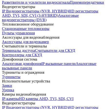
Разветвители и усилители видеосигнала
Приемопередатчики
Видеорегистраторы
IP Видеорегистраторы (NVR, HYBRID)
HD регистраторы
AHD, TVI, SDI, CVI (3-HYBRID)
Аналоговые
видеорегистраторы (DVR)
Тепловизионное оборудование
Стационарные тепловизоры
Пульты управления
Аксессуары для видеонаблюдения
Аксессуары для видеокамер
Считыватели и терминалы
Терминалы доступа
Считыватели для СКУД
Контроллеры для СКУД
Домофонная система
Аналоговая домофония
IP вызывные панели
Аналоговые
вызывные панели
Турникеты и ограждения
Турникеты
Исполнительные устройства
Замки
Уценка
Камеры видеонаблюдения
IP-камеры
HD камеры AHD, TVI, SDI, CVI
Видеорегистраторы
IP Видеорегистраторы (NVR, HYBRID)
HD регистраторы