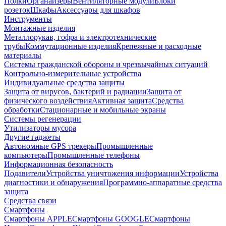
Полки
Органайзеры
Вентиляторные модули
Блоки
розеток
Шкафы
Аксессуары для шкафов
Инструменты
Монтажные изделия
Металлорукав, гофра и электротехнические
трубы
Коммутационные изделия
Крепежные и расходные
материалы
Системы гражданской обороны и чрезвычайных ситуаций
Контрольно-измерительные устройства
Индивидуальные средства защиты
Защита от вирусов, бактерий и радиации
Защита от
физического воздействия
Активная защита
Средства
обработки
Стационарные и мобильные экраны
Системы регенерации
Утилизаторы мусора
Другие гаджеты
Автономные GPS трекеры
Промышленные
компьютеры
Промышленные телефоны
Информационная безопасность
Подавители
Устройства уничтожения информации
Устройства
диагностики и обнаружения
Программно-аппаратные средства
защита
Средства связи
Смартфоны
Смартфоны APPLE
Смартфоны GOOGLE
Смартфоны