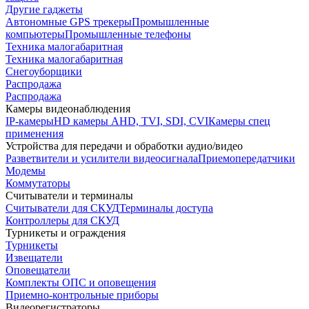
Другие гаджеты
Автономные GPS трекеры
Промышленные
компьютеры
Промышленные телефоны
Техника малогабаритная
Техника малогабаритная
Снегоуборщики
Распродажа
Распродажа
Камеры видеонаблюдения
IP-камеры
HD камеры AHD, TVI, SDI, CVI
Камеры спец
применения
Устройства для передачи и обработки аудио/видео
Разветвители и усилители видеосигнала
Приемопередатчики
Модемы
Коммутаторы
Считыватели и терминалы
Считыватели для СКУД
Терминалы доступа
Контроллеры для СКУД
Турникеты и ограждения
Турникеты
Извещатели
Оповещатели
Комплекты ОПС и оповещения
Приемно-контрольные приборы
Видеорегистраторы