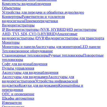
Комплекты видеонаблюдения
Объективы
Устройства для передачи и обработки аудио/видео
Конвертеры
Разветвители и усилители
видеосигнала
Приемопередатчики
Видеорегистраторы
IP Видеорегистраторы (NVR, HYBRID)
HD регистраторы
AHD, TVI, SDI, CVI (3-HYBRID)
Аналоговые
видеорегистраторы (DVR)
Видеорегистраторы для транспорта
Мониторы
Мониторы и панели
Аксессуары для мониторов
LED панели
Тепловизионное оборудование
Стационарные тепловизоры
Ручные тепловизоры
Поворотные
тепловизоры
Софт для видеонаблюдения
Пульты управления
Аксессуары для видеонаблюдения
Аксессуары для видеокамер
Аксессуары для
видеорегистраторов
Устройства инфракрасной
подсветки
Кожухи для видеокамер
Кронштейны и
переходники
ОПС и оповещение
Шкафы автоматики
Извещатели
Оповещатели