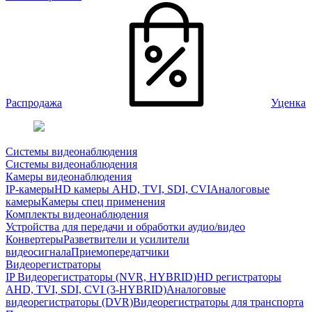
Распродажа
Уценка
Системы видеонаблюдения
Системы видеонаблюдения
Камеры видеонаблюдения
IP-камеры
HD камеры AHD, TVI, SDI, CVI
Аналоговые
камеры
Камеры спец применения
Комплекты видеонаблюдения
Устройства для передачи и обработки аудио/видео
Конвертеры
Разветвители и усилители
видеосигнала
Приемопередатчики
Видеорегистраторы
IP Видеорегистраторы (NVR, HYBRID)
HD регистраторы
AHD, TVI, SDI, CVI (3-HYBRID)
Аналоговые
видеорегистраторы (DVR)
Видеорегистраторы для транспорта