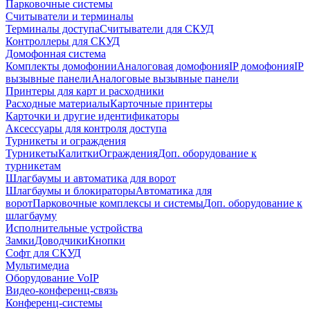
Парковочные системы
Считыватели и терминалы
Терминалы доступа
Считыватели для СКУД
Контроллеры для СКУД
Домофонная система
Комплекты домофонии
Аналоговая домофония
IP домофония
IP
вызывные панели
Аналоговые вызывные панели
Принтеры для карт и расходники
Расходные материалы
Карточные принтеры
Карточки и другие идентификаторы
Аксессуары для контроля доступа
Турникеты и ограждения
Турникеты
Калитки
Ограждения
Доп. оборудование к
турникетам
Шлагбаумы и автоматика для ворот
Шлагбаумы и блокираторы
Автоматика для
ворот
Парковочные комплексы и системы
Доп. оборудование к
шлагбауму
Исполнительные устройства
Замки
Доводчики
Кнопки
Софт для СКУД
Мультимедиа
Оборудование VoIP
Видео-конференц-связь
Конференц-системы