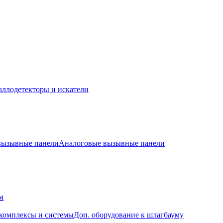
ллодетекторы и искатели
 вызывные панели
Аналоговые вызывные панели
м
комплексы и системы
Доп. оборудование к шлагбауму