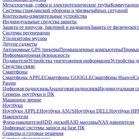
Металлорукав, гофра и электротехнические трубы
Коммутацион
Системы гражданской обороны и чрезвычайных ситуаций
Контрольно-измерительные устройства
Индивидуальные средства защиты
Защита от вирусов, бактерий и радиации
Защита от физическог
Системы регенерации
Утилизаторы мусора
Другие гаджеты
Автономные GPS трекеры
Промышленные компьютеры
Промыш
Информационная безопасность
Подавители
Устройства уничтожения информации
Устройства 
Средства связи
Смартфоны
Смартфоны APPLE
Смартфоны GOOGLE
Смартфоны Huawei
См
Рации
Цифровая радиосвязь
Аналоговая радиосвязь
Индивидуальная св
Сервера, ноутбуки и ПК
Машинное зрение
Ноутбуки
Ноутбуки APPLE
Ноутбуки ASUS
Ноутбуки DELL
Ноутбуки HP
Накопители
Флеш-накопители
HDD диски
RAID массивы
NAS накопители
Цифровые системы записи на базе ПК
Серверы и готовые решения
Сетевое оборудование