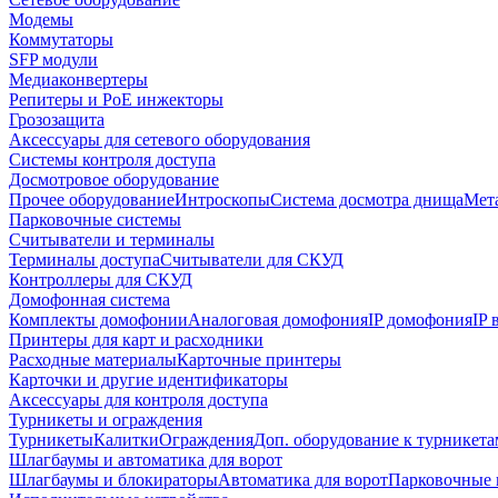
Модемы
Коммутаторы
SFP модули
Медиаконвертеры
Репитеры и PoE инжекторы
Грозозащита
Аксессуары для сетевого оборудования
Системы контроля доступа
Досмотровое оборудование
Прочее оборудование
Интроскопы
Система досмотра днища
Мета
Парковочные системы
Считыватели и терминалы
Терминалы доступа
Считыватели для СКУД
Контроллеры для СКУД
Домофонная система
Комплекты домофонии
Аналоговая домофония
IP домофония
IP
Принтеры для карт и расходники
Расходные материалы
Карточные принтеры
Карточки и другие идентификаторы
Аксессуары для контроля доступа
Турникеты и ограждения
Турникеты
Калитки
Ограждения
Доп. оборудование к турникета
Шлагбаумы и автоматика для ворот
Шлагбаумы и блокираторы
Автоматика для ворот
Парковочные 