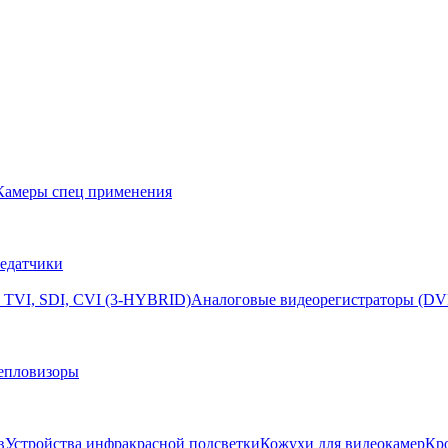
Камеры спец применения
едатчики
 TVI, SDI, CVI (3-HYBRID)
Аналоговые видеорегистраторы (DV
епловизоры
в
Устройства инфракрасной подсветки
Кожухи для видеокамер
Кр