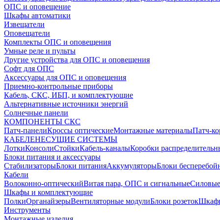
ОПС и оповещение
Шкафы автоматики
Извещатели
Оповещатели
Комплекты ОПС и оповещения
Умные реле и пульты
Другие устройства для ОПС и оповещения
Софт для ОПС
Аксессуары для ОПС и оповещения
Приемно-контрольные приборы
Кабель, СКС, ИБП, и комплектующие
Альтернативные источники энергий
Солнечные панели
КОМПОНЕНТЫ СКС
Патч-панели
Кроссы оптические
Монтажные материалы
Патч-к
КАБЕЛЕНЕСУЩИЕ СИСТЕМЫ
Лотки
Консоли
Стойки
Кабель-каналы
Коробки распределительн
Блоки питания и аксессуары
Стабилизаторы
Блоки питания
Аккумуляторы
Блоки бесперебой
Кабели
Волоконно-оптический
Витая пара, ОПС и сигнальные
Силовые
Шкафы и комплектующие
Полки
Органайзеры
Вентиляторные модули
Блоки розеток
Шкаф
Инструменты
Монтажные изделия