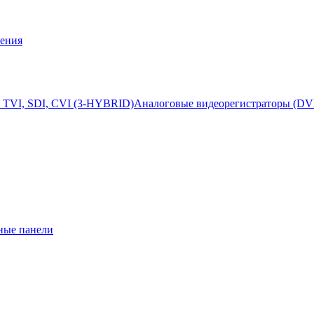
ения
 TVI, SDI, CVI (3-HYBRID)
Аналоговые видеорегистраторы (DV
ные панели