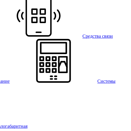
Средства связи
вание
Системы
алогабаритная