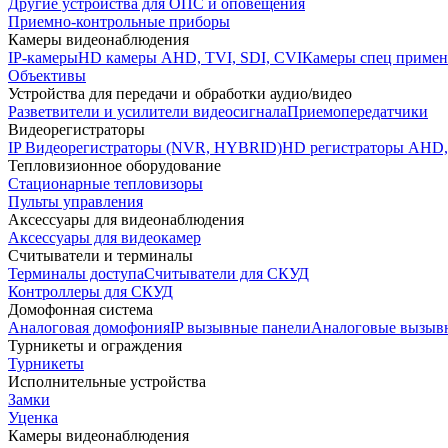
Другие устройства для ОПС и оповещения
Приемно-контрольные приборы
Камеры видеонаблюдения
IP-камеры
HD камеры AHD, TVI, SDI, CVI
Камеры спец примен
Объективы
Устройства для передачи и обработки аудио/видео
Разветвители и усилители видеосигнала
Приемопередатчики
Видеорегистраторы
IP Видеорегистраторы (NVR, HYBRID)
HD регистраторы AHD,
Тепловизионное оборудование
Стационарные тепловизоры
Пульты управления
Аксессуары для видеонаблюдения
Аксессуары для видеокамер
Считыватели и терминалы
Терминалы доступа
Считыватели для СКУД
Контроллеры для СКУД
Домофонная система
Аналоговая домофония
IP вызывные панели
Аналоговые вызыв
Турникеты и ограждения
Турникеты
Исполнительные устройства
Замки
Уценка
Камеры видеонаблюдения