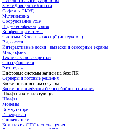
Исполнительные устройства
Замки
Доводчики
Кнопки
Софт для СКУД
Мультимедиа
Оборудование VoIP
Видео-конференц-связь
Конференц-системы
Системы "Клиент - кассир" (интеркомы)
Видеостены
Интерактивные доски , вывески и сенсорные экраны
Микрофоны
Техника малогабаритная
Снегоуборщики
Распродажа
Цифровые системы записи на базе ПК
Серверы и готовые решения
Блоки питания и аксессуары
Блоки питания
Блоки бесперебойного питания
Шкафы и комплектующие
Шкафы
Модемы
Коммутаторы
Извещатели
Оповещатели
Комплекты ОПС и оповещения