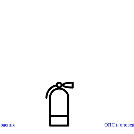
юдения
ОПС и опове