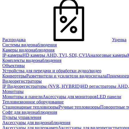
Распродажа
Уценка
Системы видеонаблюдения
Камеры видеонаблюдения
IP-камеры
HD камеры AHD, TVI, SDI, CVI
Аналоговые камеры
Комплекты видеонаблюдения
Объективы
Устройства для передачи и обработки аудио/видео
Конвертеры
Разветвители и усилители видеосигнала
Приемопер
Видеорегистраторы
IP Видеорегистраторы (NVR, HYBRID)
HD регистраторы AHD,
Мониторы
Мониторы и панели
Аксессуары для мониторов
LED панели
Тепловизионное оборудование
Стационарные тепловизоры
Ручные тепловизоры
Поворотные т
Софт для видеонаблюдения
Пульты управления
Аксессуары для видеонаблюдения
Аксессуары для видеокамер
Аксессуары для видеорегистраторо