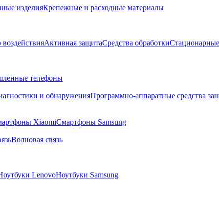
ные изделия
Крепежные и расходные материалы
о воздействия
Активная защита
Средства обработки
Стационарные
ленные телефоны
диагностики и обнаружения
Программно-аппаратные средства за
артфоны Xiaomi
Смартфоны Samsung
язь
Волновая связь
Ноутбуки Lenovo
Ноутбуки Samsung