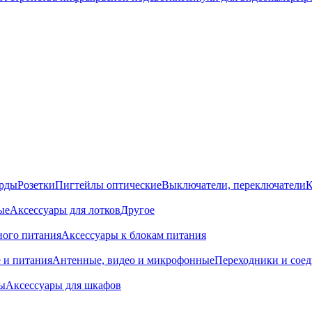
орды
Розетки
Пигтейлы оптические
Выключатели, переключатели
К
ые
Аксессуары для лотков
Другое
ного питания
Аксессуары к блокам питания
 и питания
Антенные, видео и микрофонные
Переходники и сое
ы
Аксессуары для шкафов