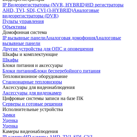
IP Видеорегистраторы (NVR, HYBRID)
HD регистраторы
AHD, TVI, SDI, CVI (3-HYBRID)
Аналоговые
видеорегистраторы (DVR)
Пульты управления
Объективы
Домофонная система
IP вызывные панели
Аналоговая домофония
Аналоговые
вызывные панели
Другие устройства для ОПС и оповещения
Шкафы и комплектующие
Шкафы
Блоки питания и аксессуары
Блоки питания
Блоки бесперебойного питания
Тепловизионное оборудование
Стационарные тепловизоры
Аксессуары для видеонаблюдения
Аксессуары для видеокамер
Цифровые системы записи на базе ПК
Серверы и готовые решения
Исполнительные устройства
Замки
Уценка
Уценка
Камеры видеонаблюдения
IP-камеры
HD камеры AHD, TVI, SDI, CVI