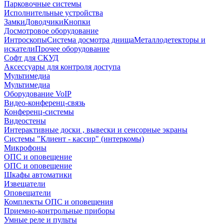
Парковочные системы
Исполнительные устройства
Замки
Доводчики
Кнопки
Досмотровое оборудование
Интроскопы
Система досмотра днища
Металлодетекторы и
искатели
Прочее оборудование
Софт для СКУД
Аксессуары для контроля доступа
Мультимедиа
Мультимедиа
Оборудование VoIP
Видео-конференц-связь
Конференц-системы
Видеостены
Интерактивные доски , вывески и сенсорные экраны
Системы "Клиент - кассир" (интеркомы)
Микрофоны
ОПС и оповещение
ОПС и оповещение
Шкафы автоматики
Извещатели
Оповещатели
Комплекты ОПС и оповещения
Приемно-контрольные приборы
Умные реле и пульты