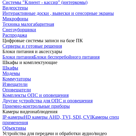
Системы "Клиент - кассир" (интеркомы)
Видеостены
Интерактивные доски , вывески и сенсорные экраны
Микрофоны
Техника малогабаритная
Снегоуборщики
Распродажа
Цифровые системы записи на базе ПК
Серверы и готовые решения
Блоки питания и аксессуары
Блоки питания
Блоки бесперебойного питания
Шкафы и комплектующие
Шкафы
Модемы
Коммутаторы
Извещатели
Оповещатели
Комплекты ОПС и оповещения
Другие устройства для ОПС и оповещения
Приемно-контрольные приборы
Камеры видеонаблюдения
IP-камеры
HD камеры AHD, TVI, SDI, CVI
Камеры спец
применения
Объективы
Устройства для передачи и обработки аудио/видео