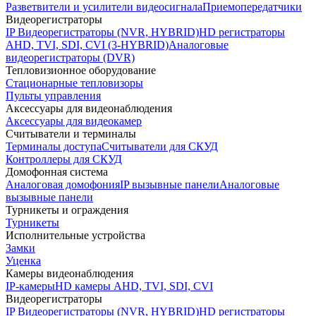
Разветвители и усилители видеосигнала
Приемопередатчики
Видеорегистраторы
IP Видеорегистраторы (NVR, HYBRID)
HD регистраторы
AHD, TVI, SDI, CVI (3-HYBRID)
Аналоговые
видеорегистраторы (DVR)
Тепловизионное оборудование
Стационарные тепловизоры
Пульты управления
Аксессуары для видеонаблюдения
Аксессуары для видеокамер
Считыватели и терминалы
Терминалы доступа
Считыватели для СКУД
Контроллеры для СКУД
Домофонная система
Аналоговая домофония
IP вызывные панели
Аналоговые
вызывные панели
Турникеты и ограждения
Турникеты
Исполнительные устройства
Замки
Уценка
Камеры видеонаблюдения
IP-камеры
HD камеры AHD, TVI, SDI, CVI
Видеорегистраторы
IP Видеорегистраторы (NVR, HYBRID)
HD регистраторы