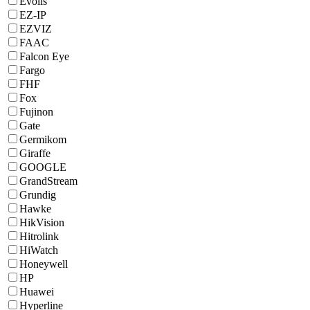
Evolis
EZ-IP
EZVIZ
FAAC
Falcon Eye
Fargo
FHF
Fox
Fujinon
Gate
Germikom
Giraffe
GOOGLE
GrandStream
Grundig
Hawke
HikVision
Hitrolink
HiWatch
Honeywell
HP
Huawei
Hyperline