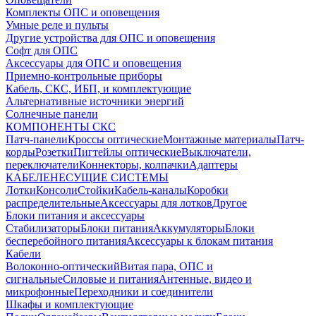
Комплекты ОПС и оповещения
Умные реле и пульты
Другие устройства для ОПС и оповещения
Софт для ОПС
Аксессуары для ОПС и оповещения
Приемно-контрольные приборы
Кабель, СКС, ИБП, и комплектующие
Альтернативные источники энергий
Солнечные панели
КОМПОНЕНТЫ СКС
Патч-панели
Кроссы оптические
Монтажные материалы
Патч-
корды
Розетки
Пигтейлы оптические
Выключатели,
переключатели
Коннекторы, колпачки
Адаптеры
КАБЕЛЕНЕСУЩИЕ СИСТЕМЫ
Лотки
Консоли
Стойки
Кабель-каналы
Коробки
распределительные
Аксессуары для лотков
Другое
Блоки питания и аксессуары
Стабилизаторы
Блоки питания
Аккумуляторы
Блоки
бесперебойного питания
Аксессуары к блокам питания
Кабели
Волоконно-оптический
Витая пара, ОПС и
сигнальные
Силовые и питания
Антенные, видео и
микрофонные
Переходники и соединители
Шкафы и комплектующие