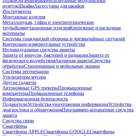
Полки
Органайзеры
Вентиляторные модули
Блоки
розеток
Шкафы
Аксессуары для шкафов
Инструменты
Монтажные изделия
Металлорукав, гофра и электротехнические
трубы
Коммутационные изделия
Крепежные и расходные
материалы
Системы гражданской обороны и чрезвычайных ситуаций
Контрольно-измерительные устройства
Индивидуальные средства защиты
Защита от вирусов, бактерий и радиации
Защита от
физического воздействия
Активная защита
Средства
обработки
Стационарные и мобильные экраны
Системы регенерации
Утилизаторы мусора
Другие гаджеты
Автономные GPS трекеры
Промышленные
компьютеры
Промышленные телефоны
Информационная безопасность
Подавители
Устройства уничтожения информации
Устройства
диагностики и обнаружения
Программно-аппаратные средства
защита
Средства связи
Смартфоны
Смартфоны APPLE
Смартфоны GOOGLE
Смартфоны