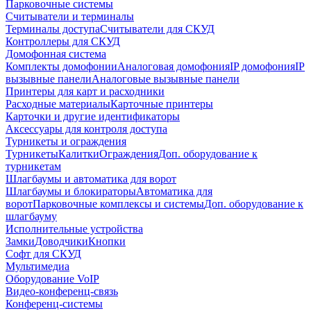
Парковочные системы
Считыватели и терминалы
Терминалы доступа
Считыватели для СКУД
Контроллеры для СКУД
Домофонная система
Комплекты домофонии
Аналоговая домофония
IP домофония
IP
вызывные панели
Аналоговые вызывные панели
Принтеры для карт и расходники
Расходные материалы
Карточные принтеры
Карточки и другие идентификаторы
Аксессуары для контроля доступа
Турникеты и ограждения
Турникеты
Калитки
Ограждения
Доп. оборудование к
турникетам
Шлагбаумы и автоматика для ворот
Шлагбаумы и блокираторы
Автоматика для
ворот
Парковочные комплексы и системы
Доп. оборудование к
шлагбауму
Исполнительные устройства
Замки
Доводчики
Кнопки
Софт для СКУД
Мультимедиа
Оборудование VoIP
Видео-конференц-связь
Конференц-системы