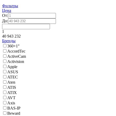
Фильтры
Цена
От:
До:
1
40 943 232
Бренды
360+1°
AccordTec
ActiveCam
Activision
Apple
ASUS
ATEC
Aten
ATIS
ATIX
AVT
Axis
BAS-IP
Beward