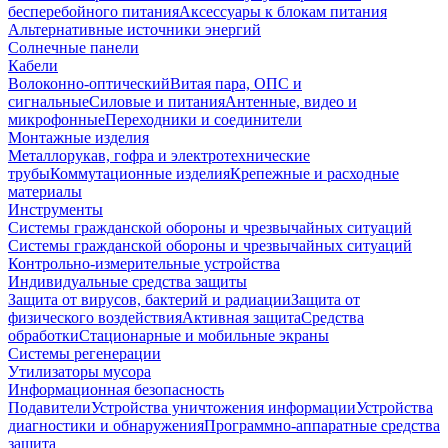
бесперебойного питания
Аксессуары к блокам питания
Альтернативные источники энергий
Солнечные панели
Кабели
Волоконно-оптический
Витая пара, ОПС и
сигнальные
Силовые и питания
Антенные, видео и
микрофонные
Переходники и соединители
Монтажные изделия
Металлорукав, гофра и электротехнические
трубы
Коммутационные изделия
Крепежные и расходные
материалы
Инструменты
Системы гражданской обороны и чрезвычайных ситуаций
Системы гражданской обороны и чрезвычайных ситуаций
Контрольно-измерительные устройства
Индивидуальные средства защиты
Защита от вирусов, бактерий и радиации
Защита от
физического воздействия
Активная защита
Средства
обработки
Стационарные и мобильные экраны
Системы регенерации
Утилизаторы мусора
Информационная безопасность
Подавители
Устройства уничтожения информации
Устройства
диагностики и обнаружения
Программно-аппаратные средства
защита