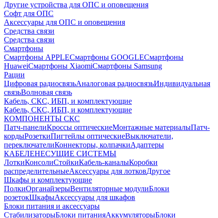
Другие устройства для ОПС и оповещения
Софт для ОПС
Аксессуары для ОПС и оповещения
Средства связи
Средства связи
Смартфоны
Смартфоны APPLE
Смартфоны GOOGLE
Смартфоны
Huawei
Смартфоны Xiaomi
Смартфоны Samsung
Рации
Цифровая радиосвязь
Аналоговая радиосвязь
Индивидуальная
связь
Волновая связь
Кабель, СКС, ИБП, и комплектующие
Кабель, СКС, ИБП, и комплектующие
КОМПОНЕНТЫ СКС
Патч-панели
Кроссы оптические
Монтажные материалы
Патч-
корды
Розетки
Пигтейлы оптические
Выключатели,
переключатели
Коннекторы, колпачки
Адаптеры
КАБЕЛЕНЕСУЩИЕ СИСТЕМЫ
Лотки
Консоли
Стойки
Кабель-каналы
Коробки
распределительные
Аксессуары для лотков
Другое
Шкафы и комплектующие
Полки
Органайзеры
Вентиляторные модули
Блоки
розеток
Шкафы
Аксессуары для шкафов
Блоки питания и аксессуары
Стабилизаторы
Блоки питания
Аккумуляторы
Блоки