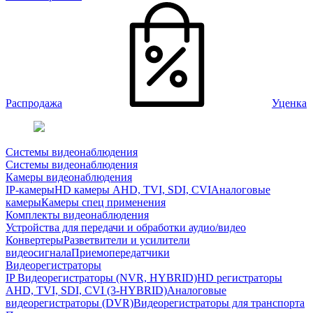
Распродажа
Уценка
Системы видеонаблюдения
Системы видеонаблюдения
Камеры видеонаблюдения
IP-камеры
HD камеры AHD, TVI, SDI, CVI
Аналоговые
камеры
Камеры спец применения
Комплекты видеонаблюдения
Устройства для передачи и обработки аудио/видео
Конвертеры
Разветвители и усилители
видеосигнала
Приемопередатчики
Видеорегистраторы
IP Видеорегистраторы (NVR, HYBRID)
HD регистраторы
AHD, TVI, SDI, CVI (3-HYBRID)
Аналоговые
видеорегистраторы (DVR)
Видеорегистраторы для транспорта