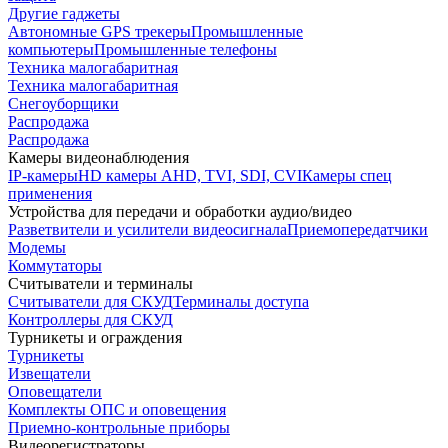
Другие гаджеты
Автономные GPS трекеры
Промышленные
компьютеры
Промышленные телефоны
Техника малогабаритная
Техника малогабаритная
Снегоуборщики
Распродажа
Распродажа
Камеры видеонаблюдения
IP-камеры
HD камеры AHD, TVI, SDI, CVI
Камеры спец
применения
Устройства для передачи и обработки аудио/видео
Разветвители и усилители видеосигнала
Приемопередатчики
Модемы
Коммутаторы
Считыватели и терминалы
Считыватели для СКУД
Терминалы доступа
Контроллеры для СКУД
Турникеты и ограждения
Турникеты
Извещатели
Оповещатели
Комплекты ОПС и оповещения
Приемно-контрольные приборы
Видеорегистраторы