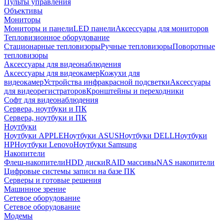
Пульты управления
Объективы
Мониторы
Мониторы и панели
LED панели
Аксессуары для мониторов
Тепловизионное оборудование
Стационарные тепловизоры
Ручные тепловизоры
Поворотные
тепловизоры
Аксессуары для видеонаблюдения
Аксессуары для видеокамер
Кожухи для
видеокамер
Устройства инфракрасной подсветки
Аксессуары
для видеорегистраторов
Кронштейны и переходники
Софт для видеонаблюдения
Сервера, ноутбуки и ПК
Сервера, ноутбуки и ПК
Ноутбуки
Ноутбуки APPLE
Ноутбуки ASUS
Ноутбуки DELL
Ноутбуки
HP
Ноутбуки Lenovo
Ноутбуки Samsung
Накопители
Флеш-накопители
HDD диски
RAID массивы
NAS накопители
Цифровые системы записи на базе ПК
Серверы и готовые решения
Машинное зрение
Сетевое оборудование
Сетевое оборудование
Модемы