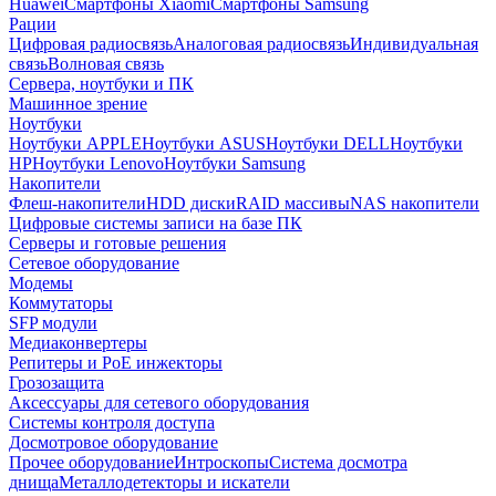
Huawei
Смартфоны Xiaomi
Смартфоны Samsung
Рации
Цифровая радиосвязь
Аналоговая радиосвязь
Индивидуальная
связь
Волновая связь
Сервера, ноутбуки и ПК
Машинное зрение
Ноутбуки
Ноутбуки APPLE
Ноутбуки ASUS
Ноутбуки DELL
Ноутбуки
HP
Ноутбуки Lenovo
Ноутбуки Samsung
Накопители
Флеш-накопители
HDD диски
RAID массивы
NAS накопители
Цифровые системы записи на базе ПК
Серверы и готовые решения
Сетевое оборудование
Модемы
Коммутаторы
SFP модули
Медиаконвертеры
Репитеры и PoE инжекторы
Грозозащита
Аксессуары для сетевого оборудования
Системы контроля доступа
Досмотровое оборудование
Прочее оборудование
Интроскопы
Система досмотра
днища
Металлодетекторы и искатели