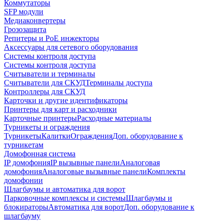
Коммутаторы
SFP модули
Медиаконвертеры
Грозозащита
Репитеры и PoE инжекторы
Аксессуары для сетевого оборудования
Системы контроля доступа
Системы контроля доступа
Считыватели и терминалы
Считыватели для СКУД
Терминалы доступа
Контроллеры для СКУД
Карточки и другие идентификаторы
Принтеры для карт и расходники
Карточные принтеры
Расходные материалы
Турникеты и ограждения
Турникеты
Калитки
Ограждения
Доп. оборудование к
турникетам
Домофонная система
IP домофония
IP вызывные панели
Аналоговая
домофония
Аналоговые вызывные панели
Комплекты
домофонии
Шлагбаумы и автоматика для ворот
Парковочные комплексы и системы
Шлагбаумы и
блокираторы
Автоматика для ворот
Доп. оборудование к
шлагбауму