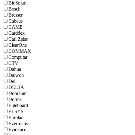
BioSmart
Bosch
Bresser
Cabeus
CAME
Carddex
Carl Zeiss
ClearOne
COMMAX
Computar
CTV
Dahua
Daiwon
Dell
DELTA
DoorHan
Dorma
Eliteboard
ELSYS
Eurolan
Everfocus
Evidence