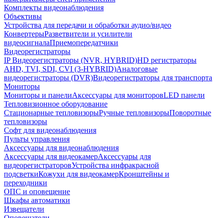
Комплекты видеонаблюдения
Объективы
Устройства для передачи и обработки аудио/видео
Конвертеры
Разветвители и усилители
видеосигнала
Приемопередатчики
Видеорегистраторы
IP Видеорегистраторы (NVR, HYBRID)
HD регистраторы
AHD, TVI, SDI, CVI (3-HYBRID)
Аналоговые
видеорегистраторы (DVR)
Видеорегистраторы для транспорта
Мониторы
Мониторы и панели
Аксессуары для мониторов
LED панели
Тепловизионное оборудование
Стационарные тепловизоры
Ручные тепловизоры
Поворотные
тепловизоры
Софт для видеонаблюдения
Пульты управления
Аксессуары для видеонаблюдения
Аксессуары для видеокамер
Аксессуары для
видеорегистраторов
Устройства инфракрасной
подсветки
Кожухи для видеокамер
Кронштейны и
переходники
ОПС и оповещение
Шкафы автоматики
Извещатели
Оповещатели