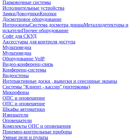
Парковочные системы
Исполнительные устройства
Замки
Доводчики
Кнопки
Досмотровое оборудование
Интроскопы
Система досмотра днища
Металлодетекторы и
искатели
Прочее оборудование
Софт для СКУД
Аксессуары для контроля доступа
Мультимедиа
Мультимедиа
Оборудование VoIP
Видео-конференц-связь
Конференц-системы
Видеостены
Интерактивные доски , вывески и сенсорные экраны
Системы "Клиент - кассир" (интеркомы)
Микрофоны
ОПС и оповещение
ОПС и оповещение
Шкафы автоматики
Извещатели
Оповещатели
Комплекты ОПС и оповещения
Приемно-контрольные приборы
Умные реле и пульты