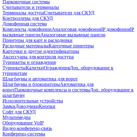
Парковочные системы
Считыватели и терминалы
Терминалы доступа
Считыватели для СКУД
Контроллеры для СКУД
Домофонная система
Комплекты домофонии
Аналоговая домофония
IP домофония
IP
вызывные панели
Аналоговые вызывные панели
Принтеры для карт и расходники
Расходные материалы
Карточные принтеры
Карточки и другие идентификаторы
Аксессуары для контроля доступа
Турникеты и ограждения
Турникеты
Калитки
Ограждения
Доп. оборудование к
турникетам
Шлагбаумы и автоматика для ворот
Шлагбаумы и блокираторы
Автоматика для
ворот
Парковочные комплексы и системы
Доп. оборудование к
шлагбауму
Исполнительные устройства
Замки
Доводчики
Кнопки
Софт для СКУД
Мультимедиа
Оборудование VoIP
Видео-конференц-связь
Конференц-системы