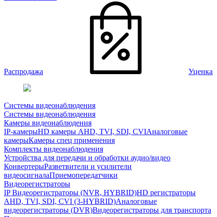
Распродажа
Уценка
Системы видеонаблюдения
Системы видеонаблюдения
Камеры видеонаблюдения
IP-камеры
HD камеры AHD, TVI, SDI, CVI
Аналоговые
камеры
Камеры спец применения
Комплекты видеонаблюдения
Устройства для передачи и обработки аудио/видео
Конвертеры
Разветвители и усилители
видеосигнала
Приемопередатчики
Видеорегистраторы
IP Видеорегистраторы (NVR, HYBRID)
HD регистраторы
AHD, TVI, SDI, CVI (3-HYBRID)
Аналоговые
видеорегистраторы (DVR)
Видеорегистраторы для транспорта