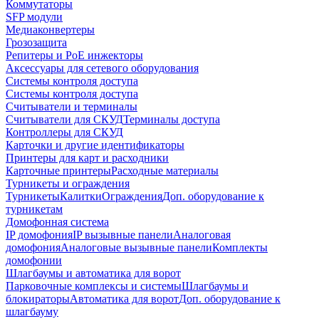
Коммутаторы
SFP модули
Медиаконвертеры
Грозозащита
Репитеры и PoE инжекторы
Аксессуары для сетевого оборудования
Системы контроля доступа
Системы контроля доступа
Считыватели и терминалы
Считыватели для СКУД
Терминалы доступа
Контроллеры для СКУД
Карточки и другие идентификаторы
Принтеры для карт и расходники
Карточные принтеры
Расходные материалы
Турникеты и ограждения
Турникеты
Калитки
Ограждения
Доп. оборудование к
турникетам
Домофонная система
IP домофония
IP вызывные панели
Аналоговая
домофония
Аналоговые вызывные панели
Комплекты
домофонии
Шлагбаумы и автоматика для ворот
Парковочные комплексы и системы
Шлагбаумы и
блокираторы
Автоматика для ворот
Доп. оборудование к
шлагбауму