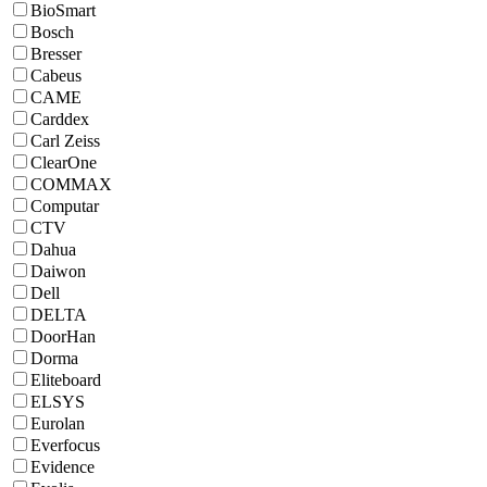
BioSmart
Bosch
Bresser
Cabeus
CAME
Carddex
Carl Zeiss
ClearOne
COMMAX
Computar
CTV
Dahua
Daiwon
Dell
DELTA
DoorHan
Dorma
Eliteboard
ELSYS
Eurolan
Everfocus
Evidence