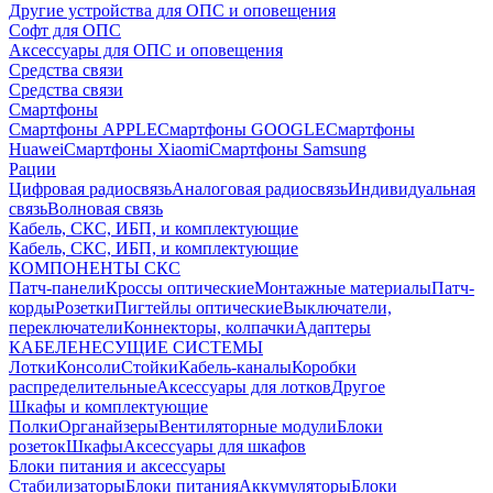
Другие устройства для ОПС и оповещения
Софт для ОПС
Аксессуары для ОПС и оповещения
Средства связи
Средства связи
Смартфоны
Смартфоны APPLE
Смартфоны GOOGLE
Смартфоны
Huawei
Смартфоны Xiaomi
Смартфоны Samsung
Рации
Цифровая радиосвязь
Аналоговая радиосвязь
Индивидуальная
связь
Волновая связь
Кабель, СКС, ИБП, и комплектующие
Кабель, СКС, ИБП, и комплектующие
КОМПОНЕНТЫ СКС
Патч-панели
Кроссы оптические
Монтажные материалы
Патч-
корды
Розетки
Пигтейлы оптические
Выключатели,
переключатели
Коннекторы, колпачки
Адаптеры
КАБЕЛЕНЕСУЩИЕ СИСТЕМЫ
Лотки
Консоли
Стойки
Кабель-каналы
Коробки
распределительные
Аксессуары для лотков
Другое
Шкафы и комплектующие
Полки
Органайзеры
Вентиляторные модули
Блоки
розеток
Шкафы
Аксессуары для шкафов
Блоки питания и аксессуары
Стабилизаторы
Блоки питания
Аккумуляторы
Блоки