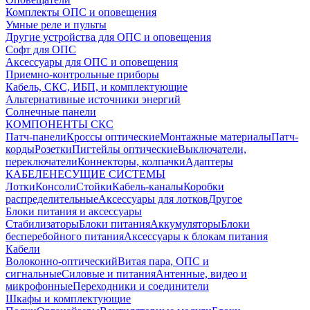
Комплекты ОПС и оповещения
Умные реле и пульты
Другие устройства для ОПС и оповещения
Софт для ОПС
Аксессуары для ОПС и оповещения
Приемно-контрольные приборы
Кабель, СКС, ИБП, и комплектующие
Альтернативные источники энергий
Солнечные панели
КОМПОНЕНТЫ СКС
Патч-панели
Кроссы оптические
Монтажные материалы
Патч-
корды
Розетки
Пигтейлы оптические
Выключатели,
переключатели
Коннекторы, колпачки
Адаптеры
КАБЕЛЕНЕСУЩИЕ СИСТЕМЫ
Лотки
Консоли
Стойки
Кабель-каналы
Коробки
распределительные
Аксессуары для лотков
Другое
Блоки питания и аксессуары
Стабилизаторы
Блоки питания
Аккумуляторы
Блоки
бесперебойного питания
Аксессуары к блокам питания
Кабели
Волоконно-оптический
Витая пара, ОПС и
сигнальные
Силовые и питания
Антенные, видео и
микрофонные
Переходники и соединители
Шкафы и комплектующие