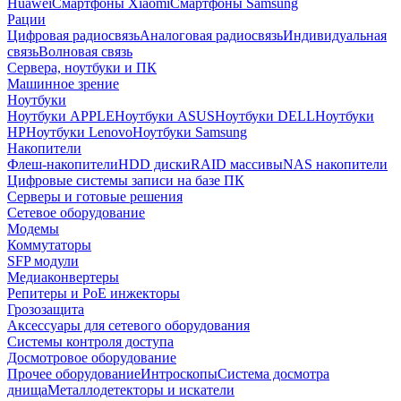
Huawei
Смартфоны Xiaomi
Смартфоны Samsung
Рации
Цифровая радиосвязь
Аналоговая радиосвязь
Индивидуальная
связь
Волновая связь
Сервера, ноутбуки и ПК
Машинное зрение
Ноутбуки
Ноутбуки APPLE
Ноутбуки ASUS
Ноутбуки DELL
Ноутбуки
HP
Ноутбуки Lenovo
Ноутбуки Samsung
Накопители
Флеш-накопители
HDD диски
RAID массивы
NAS накопители
Цифровые системы записи на базе ПК
Серверы и готовые решения
Сетевое оборудование
Модемы
Коммутаторы
SFP модули
Медиаконвертеры
Репитеры и PoE инжекторы
Грозозащита
Аксессуары для сетевого оборудования
Системы контроля доступа
Досмотровое оборудование
Прочее оборудование
Интроскопы
Система досмотра
днища
Металлодетекторы и искатели