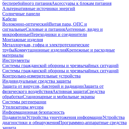
бесперебойного питания
Аксессуары к блокам питания
Альтернативные источники энергий
Солнечные панели
Кабели
Волоконно-оптический
Витая пара, ОПС и
сигнальные
Силовые и питания
Антенные, видео и
микрофонные
Переходники и соединители
Монтажные изделия
Металлорукав, гофра и электротехнические
трубы
Коммутационные изделия
Крепежные и расходные
материалы
Инструменты
Системы гражданской обороны и чрезвычайных ситуаций
Системы гражданской обороны и чрезвычайных ситуаций
Контрольно-измерительные устройства
Индивидуальные средства защиты
Защита от вирусов, бактерий и радиации
Защита от
физического воздействия
Активная защита
Средства
обработки
Стационарные и мобильные экраны
Системы регенерации
Утилизаторы мусора
Информационная безопасность
Подавители
Устройства уничтожения информации
Устройства
диагностики и обнаружения
Программно-аппаратные средства
защита