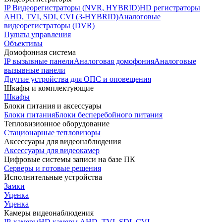
IP Видеорегистраторы (NVR, HYBRID)
HD регистраторы
AHD, TVI, SDI, CVI (3-HYBRID)
Аналоговые
видеорегистраторы (DVR)
Пульты управления
Объективы
Домофонная система
IP вызывные панели
Аналоговая домофония
Аналоговые
вызывные панели
Другие устройства для ОПС и оповещения
Шкафы и комплектующие
Шкафы
Блоки питания и аксессуары
Блоки питания
Блоки бесперебойного питания
Тепловизионное оборудование
Стационарные тепловизоры
Аксессуары для видеонаблюдения
Аксессуары для видеокамер
Цифровые системы записи на базе ПК
Серверы и готовые решения
Исполнительные устройства
Замки
Уценка
Уценка
Камеры видеонаблюдения
IP-камеры
HD камеры AHD, TVI, SDI, CVI