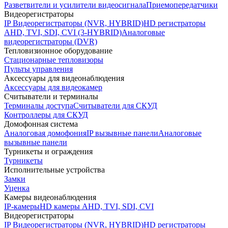
Разветвители и усилители видеосигнала
Приемопередатчики
Видеорегистраторы
IP Видеорегистраторы (NVR, HYBRID)
HD регистраторы
AHD, TVI, SDI, CVI (3-HYBRID)
Аналоговые
видеорегистраторы (DVR)
Тепловизионное оборудование
Стационарные тепловизоры
Пульты управления
Аксессуары для видеонаблюдения
Аксессуары для видеокамер
Считыватели и терминалы
Терминалы доступа
Считыватели для СКУД
Контроллеры для СКУД
Домофонная система
Аналоговая домофония
IP вызывные панели
Аналоговые
вызывные панели
Турникеты и ограждения
Турникеты
Исполнительные устройства
Замки
Уценка
Камеры видеонаблюдения
IP-камеры
HD камеры AHD, TVI, SDI, CVI
Видеорегистраторы
IP Видеорегистраторы (NVR, HYBRID)
HD регистраторы