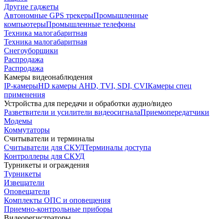
Другие гаджеты
Автономные GPS трекеры
Промышленные
компьютеры
Промышленные телефоны
Техника малогабаритная
Техника малогабаритная
Снегоуборщики
Распродажа
Распродажа
Камеры видеонаблюдения
IP-камеры
HD камеры AHD, TVI, SDI, CVI
Камеры спец
применения
Устройства для передачи и обработки аудио/видео
Разветвители и усилители видеосигнала
Приемопередатчики
Модемы
Коммутаторы
Считыватели и терминалы
Считыватели для СКУД
Терминалы доступа
Контроллеры для СКУД
Турникеты и ограждения
Турникеты
Извещатели
Оповещатели
Комплекты ОПС и оповещения
Приемно-контрольные приборы
Видеорегистраторы