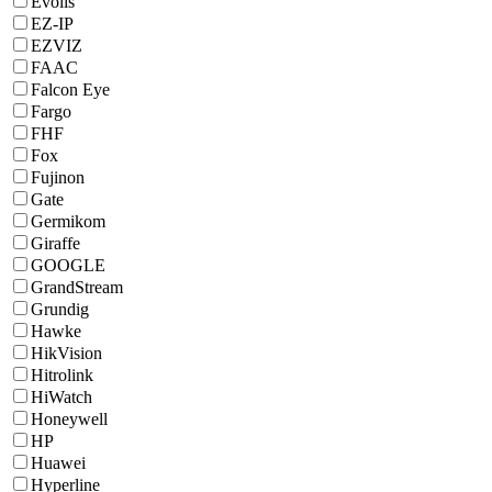
Evolis
EZ-IP
EZVIZ
FAAC
Falcon Eye
Fargo
FHF
Fox
Fujinon
Gate
Germikom
Giraffe
GOOGLE
GrandStream
Grundig
Hawke
HikVision
Hitrolink
HiWatch
Honeywell
HP
Huawei
Hyperline