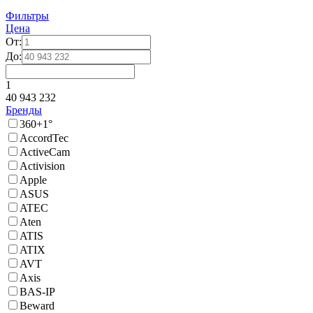
Фильтры
Цена
От:
До:
1
40 943 232
Бренды
360+1°
AccordTec
ActiveCam
Activision
Apple
ASUS
ATEC
Aten
ATIS
ATIX
AVT
Axis
BAS-IP
Beward