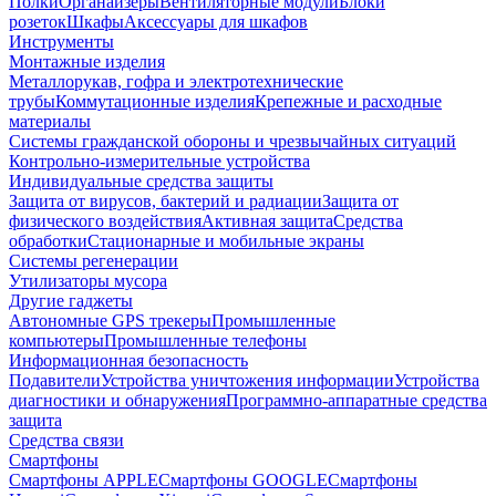
Полки
Органайзеры
Вентиляторные модули
Блоки
розеток
Шкафы
Аксессуары для шкафов
Инструменты
Монтажные изделия
Металлорукав, гофра и электротехнические
трубы
Коммутационные изделия
Крепежные и расходные
материалы
Системы гражданской обороны и чрезвычайных ситуаций
Контрольно-измерительные устройства
Индивидуальные средства защиты
Защита от вирусов, бактерий и радиации
Защита от
физического воздействия
Активная защита
Средства
обработки
Стационарные и мобильные экраны
Системы регенерации
Утилизаторы мусора
Другие гаджеты
Автономные GPS трекеры
Промышленные
компьютеры
Промышленные телефоны
Информационная безопасность
Подавители
Устройства уничтожения информации
Устройства
диагностики и обнаружения
Программно-аппаратные средства
защита
Средства связи
Смартфоны
Смартфоны APPLE
Смартфоны GOOGLE
Смартфоны