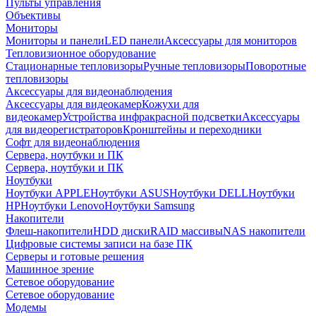
Пульты управления
Объективы
Мониторы
Мониторы и панели
LED панели
Аксессуары для мониторов
Тепловизионное оборудование
Стационарные тепловизоры
Ручные тепловизоры
Поворотные
тепловизоры
Аксессуары для видеонаблюдения
Аксессуары для видеокамер
Кожухи для
видеокамер
Устройства инфракрасной подсветки
Аксессуары
для видеорегистраторов
Кронштейны и переходники
Софт для видеонаблюдения
Сервера, ноутбуки и ПК
Сервера, ноутбуки и ПК
Ноутбуки
Ноутбуки APPLE
Ноутбуки ASUS
Ноутбуки DELL
Ноутбуки
HP
Ноутбуки Lenovo
Ноутбуки Samsung
Накопители
Флеш-накопители
HDD диски
RAID массивы
NAS накопители
Цифровые системы записи на базе ПК
Серверы и готовые решения
Машинное зрение
Сетевое оборудование
Сетевое оборудование
Модемы