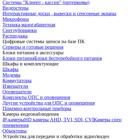
Системы "Клиент - кассир" (интеркомы)
Видеостены
Интерактивные доски , вывески и сенсорные экраны
Микрофоны
Техника малогабаритная
Снегоуборщики
Распродажа
Цифровые системы записи на базе ПК
Серверы и готовые решения
Блоки питания и аксессуары
Блоки питания
Блоки бесперебойного питания
Шкафы и комплектующие
Шкафы
Модемы
Коммутаторы
Извещатели
Оповещатели
Комплекты ОПС и оповещения
Другие устройства для ОПС и оповещения
Приемно-контрольные приборы
Камеры видеонаблюдения
IP-камеры
HD камеры AHD, TVI, SDI, CVI
Камеры спец
применения
Объективы
Устройства для передачи и обработки аудио/видео