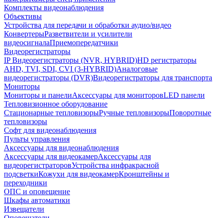
Комплекты видеонаблюдения
Объективы
Устройства для передачи и обработки аудио/видео
Конвертеры
Разветвители и усилители
видеосигнала
Приемопередатчики
Видеорегистраторы
IP Видеорегистраторы (NVR, HYBRID)
HD регистраторы
AHD, TVI, SDI, CVI (3-HYBRID)
Аналоговые
видеорегистраторы (DVR)
Видеорегистраторы для транспорта
Мониторы
Мониторы и панели
Аксессуары для мониторов
LED панели
Тепловизионное оборудование
Стационарные тепловизоры
Ручные тепловизоры
Поворотные
тепловизоры
Софт для видеонаблюдения
Пульты управления
Аксессуары для видеонаблюдения
Аксессуары для видеокамер
Аксессуары для
видеорегистраторов
Устройства инфракрасной
подсветки
Кожухи для видеокамер
Кронштейны и
переходники
ОПС и оповещение
Шкафы автоматики
Извещатели
Оповещатели