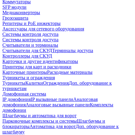
Коммутаторы
SFP модули
Медиаконвертеры
Грозозащита
Репитеры и PoE инжекторы
Аксессуары для сетевого оборудования
Системы контроля доступа
Системы контроля доступа
Считыватели и терминалы
Считыватели для СКУД
Терминалы доступа
Контроллеры для СКУД
Карточки и другие идентификаторы
Принтеры для карт и расходники
Карточные принтеры
Расходные материалы
Турникеты и ограждения
Турникеты
Калитки
Ограждения
Доп. оборудование к
турникетам
Домофонная система
IP домофония
IP вызывные панели
Аналоговая
домофония
Аналоговые вызывные панели
Комплекты
домофонии
Шлагбаумы и автоматика для ворот
Парковочные комплексы и системы
Шлагбаумы и
блокираторы
Автоматика для ворот
Доп. оборудование к
шлагбауму