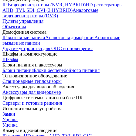
IP Видеорегистраторы (NVR, HYBRID)
HD регистраторы
AHD, TVI, SDI, CVI (3-HYBRID)
Аналоговые
видеорегистраторы (DVR)
Пульты управления
Объективы
Домофонная система
IP вызывные панели
Аналоговая домофония
Аналоговые
вызывные панели
Другие устройства для ОПС и оповещения
Шкафы и комплектующие
Шкафы
Блоки питания и аксессуары
Блоки питания
Блоки бесперебойного питания
Тепловизионное оборудование
Стационарные тепловизоры
Аксессуары для видеонаблюдения
Аксессуары для видеокамер
Цифровые системы записи на базе ПК
Серверы и готовые решения
Исполнительные устройства
Замки
Уценка
Уценка
Камеры видеонаблюдения
IP-камеры
HD камеры AHD, TVI, SDI, CVI