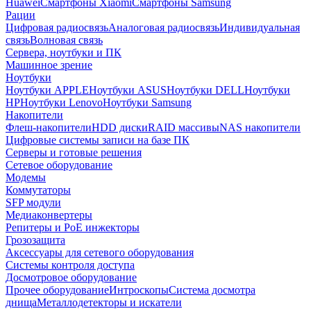
Huawei
Смартфоны Xiaomi
Смартфоны Samsung
Рации
Цифровая радиосвязь
Аналоговая радиосвязь
Индивидуальная
связь
Волновая связь
Сервера, ноутбуки и ПК
Машинное зрение
Ноутбуки
Ноутбуки APPLE
Ноутбуки ASUS
Ноутбуки DELL
Ноутбуки
HP
Ноутбуки Lenovo
Ноутбуки Samsung
Накопители
Флеш-накопители
HDD диски
RAID массивы
NAS накопители
Цифровые системы записи на базе ПК
Серверы и готовые решения
Сетевое оборудование
Модемы
Коммутаторы
SFP модули
Медиаконвертеры
Репитеры и PoE инжекторы
Грозозащита
Аксессуары для сетевого оборудования
Системы контроля доступа
Досмотровое оборудование
Прочее оборудование
Интроскопы
Система досмотра
днища
Металлодетекторы и искатели