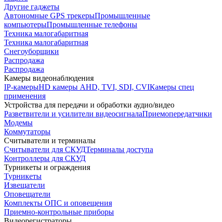
Другие гаджеты
Автономные GPS трекеры
Промышленные
компьютеры
Промышленные телефоны
Техника малогабаритная
Техника малогабаритная
Снегоуборщики
Распродажа
Распродажа
Камеры видеонаблюдения
IP-камеры
HD камеры AHD, TVI, SDI, CVI
Камеры спец
применения
Устройства для передачи и обработки аудио/видео
Разветвители и усилители видеосигнала
Приемопередатчики
Модемы
Коммутаторы
Считыватели и терминалы
Считыватели для СКУД
Терминалы доступа
Контроллеры для СКУД
Турникеты и ограждения
Турникеты
Извещатели
Оповещатели
Комплекты ОПС и оповещения
Приемно-контрольные приборы
Видеорегистраторы