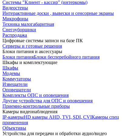
Системы "Клиент - кассир" (интеркомы)
Видеостены
Интерактивные доски , вывески и сенсорные экраны
Микрофоны
Техника малогабаритная
Снегоуборщики
Распродажа
Цифровые системы записи на базе ПК
Серверы и готовые решения
Блоки питания и аксессуары
Блоки питания
Блоки бесперебойного питания
Шкафы и комплектующие
Шкафы
Модемы
Коммутаторы
Извещатели
Оповещатели
Комплекты ОПС и оповещения
Другие устройства для ОПС и оповещения
Приемно-контрольные приборы
Камеры видеонаблюдения
IP-камеры
HD камеры AHD, TVI, SDI, CVI
Камеры спец
применения
Объективы
Устройства для передачи и обработки аудио/видео