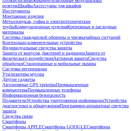
Полки
Органайзеры
Вентиляторные модули
Блоки
розеток
Шкафы
Аксессуары для шкафов
Инструменты
Монтажные изделия
Металлорукав, гофра и электротехнические
трубы
Коммутационные изделия
Крепежные и расходные
материалы
Системы гражданской обороны и чрезвычайных ситуаций
Контрольно-измерительные устройства
Индивидуальные средства защиты
Защита от вирусов, бактерий и радиации
Защита от
физического воздействия
Активная защита
Средства
обработки
Стационарные и мобильные экраны
Системы регенерации
Утилизаторы мусора
Другие гаджеты
Автономные GPS трекеры
Промышленные
компьютеры
Промышленные телефоны
Информационная безопасность
Подавители
Устройства уничтожения информации
Устройства
диагностики и обнаружения
Программно-аппаратные средства
защита
Средства связи
Смартфоны
Смартфоны APPLE
Смартфоны GOOGLE
Смартфоны