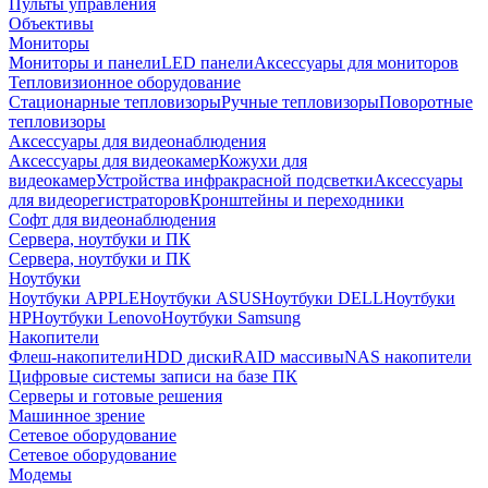
Пульты управления
Объективы
Мониторы
Мониторы и панели
LED панели
Аксессуары для мониторов
Тепловизионное оборудование
Стационарные тепловизоры
Ручные тепловизоры
Поворотные
тепловизоры
Аксессуары для видеонаблюдения
Аксессуары для видеокамер
Кожухи для
видеокамер
Устройства инфракрасной подсветки
Аксессуары
для видеорегистраторов
Кронштейны и переходники
Софт для видеонаблюдения
Сервера, ноутбуки и ПК
Сервера, ноутбуки и ПК
Ноутбуки
Ноутбуки APPLE
Ноутбуки ASUS
Ноутбуки DELL
Ноутбуки
HP
Ноутбуки Lenovo
Ноутбуки Samsung
Накопители
Флеш-накопители
HDD диски
RAID массивы
NAS накопители
Цифровые системы записи на базе ПК
Серверы и готовые решения
Машинное зрение
Сетевое оборудование
Сетевое оборудование
Модемы