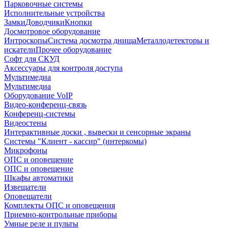
Парковочные системы
Исполнительные устройства
Замки
Доводчики
Кнопки
Досмотровое оборудование
Интроскопы
Система досмотра днища
Металлодетекторы и
искатели
Прочее оборудование
Софт для СКУД
Аксессуары для контроля доступа
Мультимедиа
Мультимедиа
Оборудование VoIP
Видео-конференц-связь
Конференц-системы
Видеостены
Интерактивные доски , вывески и сенсорные экраны
Системы "Клиент - кассир" (интеркомы)
Микрофоны
ОПС и оповещение
ОПС и оповещение
Шкафы автоматики
Извещатели
Оповещатели
Комплекты ОПС и оповещения
Приемно-контрольные приборы
Умные реле и пульты