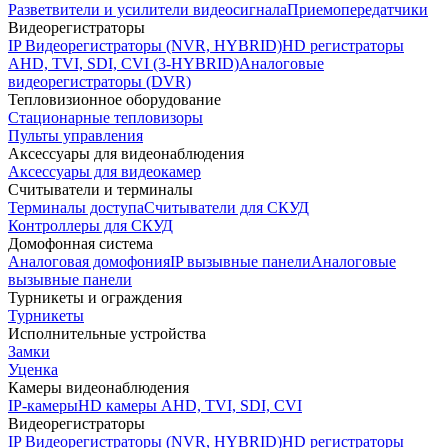
Разветвители и усилители видеосигнала
Приемопередатчики
Видеорегистраторы
IP Видеорегистраторы (NVR, HYBRID)
HD регистраторы
AHD, TVI, SDI, CVI (3-HYBRID)
Аналоговые
видеорегистраторы (DVR)
Тепловизионное оборудование
Стационарные тепловизоры
Пульты управления
Аксессуары для видеонаблюдения
Аксессуары для видеокамер
Считыватели и терминалы
Терминалы доступа
Считыватели для СКУД
Контроллеры для СКУД
Домофонная система
Аналоговая домофония
IP вызывные панели
Аналоговые
вызывные панели
Турникеты и ограждения
Турникеты
Исполнительные устройства
Замки
Уценка
Камеры видеонаблюдения
IP-камеры
HD камеры AHD, TVI, SDI, CVI
Видеорегистраторы
IP Видеорегистраторы (NVR, HYBRID)
HD регистраторы