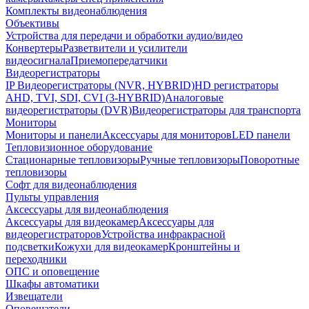
Комплекты видеонаблюдения
Объективы
Устройства для передачи и обработки аудио/видео
Конвертеры
Разветвители и усилители
видеосигнала
Приемопередатчики
Видеорегистраторы
IP Видеорегистраторы (NVR, HYBRID)
HD регистраторы
AHD, TVI, SDI, CVI (3-HYBRID)
Аналоговые
видеорегистраторы (DVR)
Видеорегистраторы для транспорта
Мониторы
Мониторы и панели
Аксессуары для мониторов
LED панели
Тепловизионное оборудование
Стационарные тепловизоры
Ручные тепловизоры
Поворотные
тепловизоры
Софт для видеонаблюдения
Пульты управления
Аксессуары для видеонаблюдения
Аксессуары для видеокамер
Аксессуары для
видеорегистраторов
Устройства инфракрасной
подсветки
Кожухи для видеокамер
Кронштейны и
переходники
ОПС и оповещение
Шкафы автоматики
Извещатели
Оповещатели