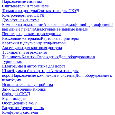
Парковочные системы
Считыватели и терминалы
Терминалы доступа
Считыватели для СКУД
Контроллеры для СКУД
Домофонная система
Комплекты домофонии
Аналоговая домофония
IP домофония
IP
вызывные панели
Аналоговые вызывные панели
Принтеры для карт и расходники
Расходные материалы
Карточные принтеры
Карточки и другие идентификаторы
Аксессуары для контроля доступа
Турникеты и ограждения
Турникеты
Калитки
Ограждения
Доп. оборудование к
турникетам
Шлагбаумы и автоматика для ворот
Шлагбаумы и блокираторы
Автоматика для
ворот
Парковочные комплексы и системы
Доп. оборудование к
шлагбауму
Исполнительные устройства
Замки
Доводчики
Кнопки
Софт для СКУД
Мультимедиа
Оборудование VoIP
Видео-конференц-связь
Конференц-системы