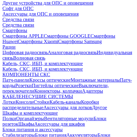
Другие устройства для ОПС и оповещения
Софт для ОПС
Аксессуары для ОПС и оповещения
Средства связи
Средства связи
Смартфоны
Смартфоны APPLE
Смартфоны GOOGLE
Смартфоны
Huawei
Смартфоны Xiaomi
Смартфоны Samsung
Рации
Цифровая радиосвязь
Аналоговая радиосвязь
Индивидуальная
связь
Волновая связь
Кабель, СКС, ИБП, и комплектующие
Кабель, СКС, ИБП, и комплектующие
КОМПОНЕНТЫ СКС
Патч-панели
Кроссы оптические
Монтажные материалы
Патч-
корды
Розетки
Пигтейлы оптические
Выключатели,
переключатели
Коннекторы, колпачки
Адаптеры
КАБЕЛЕНЕСУЩИЕ СИСТЕМЫ
Лотки
Консоли
Стойки
Кабель-каналы
Коробки
распределительные
Аксессуары для лотков
Другое
Шкафы и комплектующие
Полки
Органайзеры
Вентиляторные модули
Блоки
розеток
Шкафы
Аксессуары для шкафов
Блоки питания и аксессуары
Стабилизаторы
Блоки питания
Аккумуляторы
Блоки