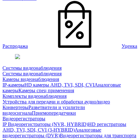
Распродажа
Уценка
Системы видеонаблюдения
Системы видеонаблюдения
Камеры видеонаблюдения
IP-камеры
HD камеры AHD, TVI, SDI, CVI
Аналоговые
камеры
Камеры спец применения
Комплекты видеонаблюдения
Устройства для передачи и обработки аудио/видео
Конвертеры
Разветвители и усилители
видеосигнала
Приемопередатчики
Видеорегистраторы
IP Видеорегистраторы (NVR, HYBRID)
HD регистраторы
AHD, TVI, SDI, CVI (3-HYBRID)
Аналоговые
видеорегистраторы (DVR)
Видеорегистраторы для транспорта