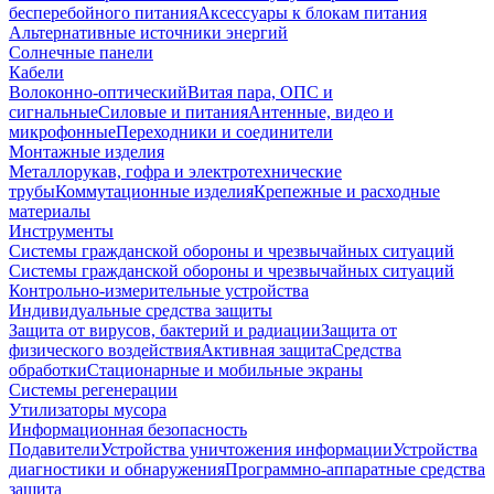
бесперебойного питания
Аксессуары к блокам питания
Альтернативные источники энергий
Солнечные панели
Кабели
Волоконно-оптический
Витая пара, ОПС и
сигнальные
Силовые и питания
Антенные, видео и
микрофонные
Переходники и соединители
Монтажные изделия
Металлорукав, гофра и электротехнические
трубы
Коммутационные изделия
Крепежные и расходные
материалы
Инструменты
Системы гражданской обороны и чрезвычайных ситуаций
Системы гражданской обороны и чрезвычайных ситуаций
Контрольно-измерительные устройства
Индивидуальные средства защиты
Защита от вирусов, бактерий и радиации
Защита от
физического воздействия
Активная защита
Средства
обработки
Стационарные и мобильные экраны
Системы регенерации
Утилизаторы мусора
Информационная безопасность
Подавители
Устройства уничтожения информации
Устройства
диагностики и обнаружения
Программно-аппаратные средства
защита