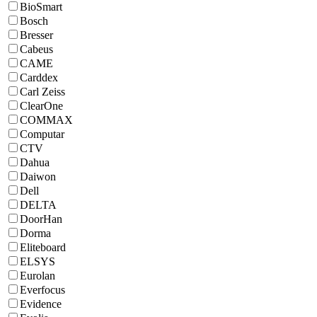
BioSmart
Bosch
Bresser
Cabeus
CAME
Carddex
Carl Zeiss
ClearOne
COMMAX
Computar
CTV
Dahua
Daiwon
Dell
DELTA
DoorHan
Dorma
Eliteboard
ELSYS
Eurolan
Everfocus
Evidence