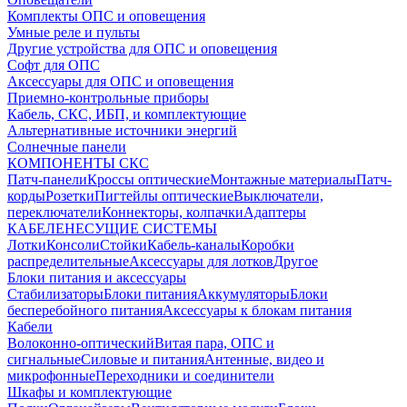
Комплекты ОПС и оповещения
Умные реле и пульты
Другие устройства для ОПС и оповещения
Софт для ОПС
Аксессуары для ОПС и оповещения
Приемно-контрольные приборы
Кабель, СКС, ИБП, и комплектующие
Альтернативные источники энергий
Солнечные панели
КОМПОНЕНТЫ СКС
Патч-панели
Кроссы оптические
Монтажные материалы
Патч-
корды
Розетки
Пигтейлы оптические
Выключатели,
переключатели
Коннекторы, колпачки
Адаптеры
КАБЕЛЕНЕСУЩИЕ СИСТЕМЫ
Лотки
Консоли
Стойки
Кабель-каналы
Коробки
распределительные
Аксессуары для лотков
Другое
Блоки питания и аксессуары
Стабилизаторы
Блоки питания
Аккумуляторы
Блоки
бесперебойного питания
Аксессуары к блокам питания
Кабели
Волоконно-оптический
Витая пара, ОПС и
сигнальные
Силовые и питания
Антенные, видео и
микрофонные
Переходники и соединители
Шкафы и комплектующие