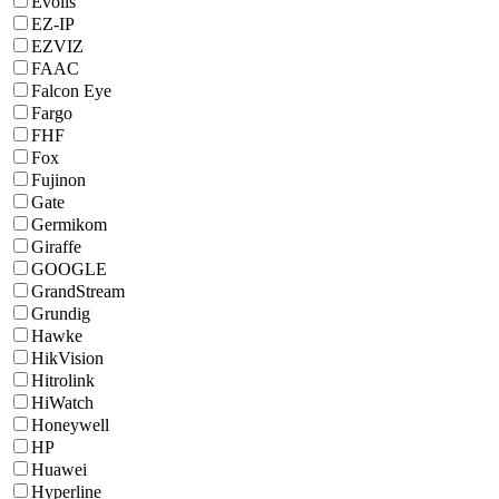
Evolis
EZ-IP
EZVIZ
FAAC
Falcon Eye
Fargo
FHF
Fox
Fujinon
Gate
Germikom
Giraffe
GOOGLE
GrandStream
Grundig
Hawke
HikVision
Hitrolink
HiWatch
Honeywell
HP
Huawei
Hyperline