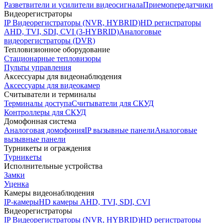
Разветвители и усилители видеосигнала
Приемопередатчики
Видеорегистраторы
IP Видеорегистраторы (NVR, HYBRID)
HD регистраторы
AHD, TVI, SDI, CVI (3-HYBRID)
Аналоговые
видеорегистраторы (DVR)
Тепловизионное оборудование
Стационарные тепловизоры
Пульты управления
Аксессуары для видеонаблюдения
Аксессуары для видеокамер
Считыватели и терминалы
Терминалы доступа
Считыватели для СКУД
Контроллеры для СКУД
Домофонная система
Аналоговая домофония
IP вызывные панели
Аналоговые
вызывные панели
Турникеты и ограждения
Турникеты
Исполнительные устройства
Замки
Уценка
Камеры видеонаблюдения
IP-камеры
HD камеры AHD, TVI, SDI, CVI
Видеорегистраторы
IP Видеорегистраторы (NVR, HYBRID)
HD регистраторы