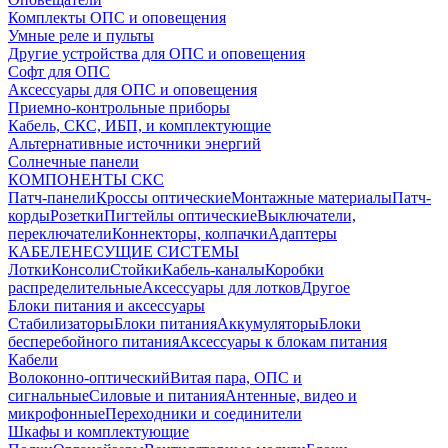
Комплекты ОПС и оповещения
Умные реле и пульты
Другие устройства для ОПС и оповещения
Софт для ОПС
Аксессуары для ОПС и оповещения
Приемно-контрольные приборы
Кабель, СКС, ИБП, и комплектующие
Альтернативные источники энергий
Солнечные панели
КОМПОНЕНТЫ СКС
Патч-панели
Кроссы оптические
Монтажные материалы
Патч-
корды
Розетки
Пигтейлы оптические
Выключатели,
переключатели
Коннекторы, колпачки
Адаптеры
КАБЕЛЕНЕСУЩИЕ СИСТЕМЫ
Лотки
Консоли
Стойки
Кабель-каналы
Коробки
распределительные
Аксессуары для лотков
Другое
Блоки питания и аксессуары
Стабилизаторы
Блоки питания
Аккумуляторы
Блоки
бесперебойного питания
Аксессуары к блокам питания
Кабели
Волоконно-оптический
Витая пара, ОПС и
сигнальные
Силовые и питания
Антенные, видео и
микрофонные
Переходники и соединители
Шкафы и комплектующие