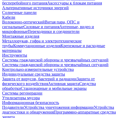
бесперебойного питания
Аксессуары к блокам питания
Альтернативные источники энергий
Солнечные панели
Кабели
Волоконно-оптический
Витая пара, ОПС и
сигнальные
Силовые и питания
Антенные, видео и
микрофонные
Переходники и соединители
Монтажные изделия
Металлорукав, гофра и электротехнические
трубы
Коммутационные изделия
Крепежные и расходные
материалы
Инструменты
Системы гражданской обороны и чрезвычайных ситуаций
Системы гражданской обороны и чрезвычайных ситуаций
Контрольно-измерительные устройства
Индивидуальные средства защиты
Защита от вирусов, бактерий и радиации
Защита от
физического воздействия
Активная защита
Средства
обработки
Стационарные и мобильные экраны
Системы регенерации
Утилизаторы мусора
Информационная безопасность
Подавители
Устройства уничтожения информации
Устройства
диагностики и обнаружения
Программно-аппаратные средства
защита