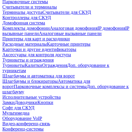
Парковочные системы
Считыватели и терминалы
Терминалы доступа
Считыватели для СКУД
Контроллеры для СКУД
Домофонная система
Комплекты домофонии
Аналоговая домофония
IP домофония
IP
вызывные панели
Аналоговые вызывные панели
Принтеры для карт и расходники
Расходные материалы
Карточные принтеры
Карточки и другие идентификаторы
Аксессуары для контроля доступа
Турникеты и ограждения
Турникеты
Калитки
Ограждения
Доп. оборудование к
турникетам
Шлагбаумы и автоматика для ворот
Шлагбаумы и блокираторы
Автоматика для
ворот
Парковочные комплексы и системы
Доп. оборудование к
шлагбауму
Исполнительные устройства
Замки
Доводчики
Кнопки
Софт для СКУД
Мультимедиа
Оборудование VoIP
Видео-конференц-связь
Конференц-системы