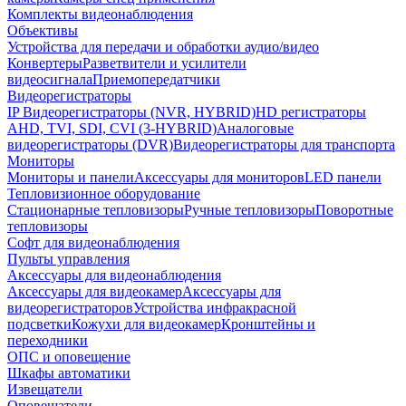
Комплекты видеонаблюдения
Объективы
Устройства для передачи и обработки аудио/видео
Конвертеры
Разветвители и усилители
видеосигнала
Приемопередатчики
Видеорегистраторы
IP Видеорегистраторы (NVR, HYBRID)
HD регистраторы
AHD, TVI, SDI, CVI (3-HYBRID)
Аналоговые
видеорегистраторы (DVR)
Видеорегистраторы для транспорта
Мониторы
Мониторы и панели
Аксессуары для мониторов
LED панели
Тепловизионное оборудование
Стационарные тепловизоры
Ручные тепловизоры
Поворотные
тепловизоры
Софт для видеонаблюдения
Пульты управления
Аксессуары для видеонаблюдения
Аксессуары для видеокамер
Аксессуары для
видеорегистраторов
Устройства инфракрасной
подсветки
Кожухи для видеокамер
Кронштейны и
переходники
ОПС и оповещение
Шкафы автоматики
Извещатели
Оповещатели