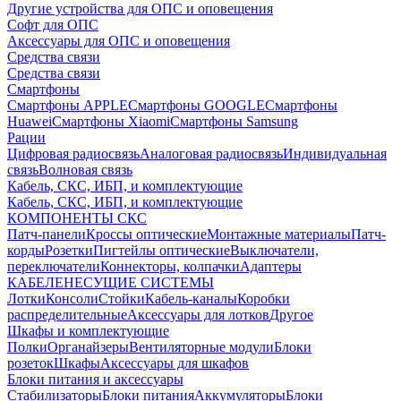
Другие устройства для ОПС и оповещения
Софт для ОПС
Аксессуары для ОПС и оповещения
Средства связи
Средства связи
Смартфоны
Смартфоны APPLE
Смартфоны GOOGLE
Смартфоны
Huawei
Смартфоны Xiaomi
Смартфоны Samsung
Рации
Цифровая радиосвязь
Аналоговая радиосвязь
Индивидуальная
связь
Волновая связь
Кабель, СКС, ИБП, и комплектующие
Кабель, СКС, ИБП, и комплектующие
КОМПОНЕНТЫ СКС
Патч-панели
Кроссы оптические
Монтажные материалы
Патч-
корды
Розетки
Пигтейлы оптические
Выключатели,
переключатели
Коннекторы, колпачки
Адаптеры
КАБЕЛЕНЕСУЩИЕ СИСТЕМЫ
Лотки
Консоли
Стойки
Кабель-каналы
Коробки
распределительные
Аксессуары для лотков
Другое
Шкафы и комплектующие
Полки
Органайзеры
Вентиляторные модули
Блоки
розеток
Шкафы
Аксессуары для шкафов
Блоки питания и аксессуары
Стабилизаторы
Блоки питания
Аккумуляторы
Блоки