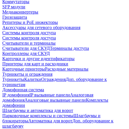
Коммутаторы
SFP модули
Медиаконвертеры
Грозозащита
Репитеры и PoE инжекторы
Аксессуары для сетевого оборудования
Системы контроля доступа
Системы контроля доступа
Считыватели и терминалы
Считыватели для СКУД
Терминалы доступа
Контроллеры для СКУД
Карточки и другие идентификаторы
Принтеры для карт и расходники
Карточные принтеры
Расходные материалы
Турникеты и ограждения
Турникеты
Калитки
Ограждения
Доп. оборудование к
турникетам
Домофонная система
IP домофония
IP вызывные панели
Аналоговая
домофония
Аналоговые вызывные панели
Комплекты
домофонии
Шлагбаумы и автоматика для ворот
Парковочные комплексы и системы
Шлагбаумы и
блокираторы
Автоматика для ворот
Доп. оборудование к
шлагбауму