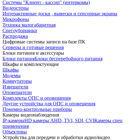
Системы "Клиент - кассир" (интеркомы)
Видеостены
Интерактивные доски , вывески и сенсорные экраны
Микрофоны
Техника малогабаритная
Снегоуборщики
Распродажа
Цифровые системы записи на базе ПК
Серверы и готовые решения
Блоки питания и аксессуары
Блоки питания
Блоки бесперебойного питания
Шкафы и комплектующие
Шкафы
Модемы
Коммутаторы
Извещатели
Оповещатели
Комплекты ОПС и оповещения
Другие устройства для ОПС и оповещения
Приемно-контрольные приборы
Камеры видеонаблюдения
IP-камеры
HD камеры AHD, TVI, SDI, CVI
Камеры спец
применения
Объективы
Устройства для передачи и обработки аудио/видео