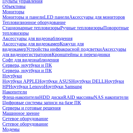
Пульты управления
Объективы
Мониторы
Мониторы и панели
LED панели
Аксессуары для мониторов
Тепловизионное оборудование
Стационарные тепловизоры
Ручные тепловизоры
Поворотные
тепловизоры
Аксессуары для видеонаблюдения
Аксессуары для видеокамер
Кожухи для
видеокамер
Устройства инфракрасной подсветки
Аксессуары
для видеорегистраторов
Кронштейны и переходники
Софт для видеонаблюдения
Сервера, ноутбуки и ПК
Сервера, ноутбуки и ПК
Ноутбуки
Ноутбуки APPLE
Ноутбуки ASUS
Ноутбуки DELL
Ноутбуки
HP
Ноутбуки Lenovo
Ноутбуки Samsung
Накопители
Флеш-накопители
HDD диски
RAID массивы
NAS накопители
Цифровые системы записи на базе ПК
Серверы и готовые решения
Машинное зрение
Сетевое оборудование
Сетевое оборудование
Модемы