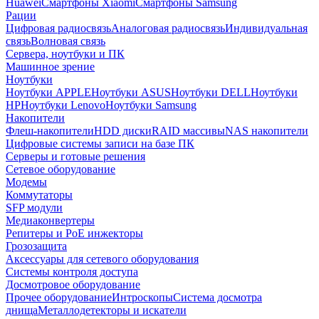
Huawei
Смартфоны Xiaomi
Смартфоны Samsung
Рации
Цифровая радиосвязь
Аналоговая радиосвязь
Индивидуальная
связь
Волновая связь
Сервера, ноутбуки и ПК
Машинное зрение
Ноутбуки
Ноутбуки APPLE
Ноутбуки ASUS
Ноутбуки DELL
Ноутбуки
HP
Ноутбуки Lenovo
Ноутбуки Samsung
Накопители
Флеш-накопители
HDD диски
RAID массивы
NAS накопители
Цифровые системы записи на базе ПК
Серверы и готовые решения
Сетевое оборудование
Модемы
Коммутаторы
SFP модули
Медиаконвертеры
Репитеры и PoE инжекторы
Грозозащита
Аксессуары для сетевого оборудования
Системы контроля доступа
Досмотровое оборудование
Прочее оборудование
Интроскопы
Система досмотра
днища
Металлодетекторы и искатели