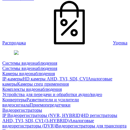
Распродажа
Уценка
Системы видеонаблюдения
Системы видеонаблюдения
Камеры видеонаблюдения
IP-камеры
HD камеры AHD, TVI, SDI, CVI
Аналоговые
камеры
Камеры спец применения
Комплекты видеонаблюдения
Устройства для передачи и обработки аудио/видео
Конвертеры
Разветвители и усилители
видеосигнала
Приемопередатчики
Видеорегистраторы
IP Видеорегистраторы (NVR, HYBRID)
HD регистраторы
AHD, TVI, SDI, CVI (3-HYBRID)
Аналоговые
видеорегистраторы (DVR)
Видеорегистраторы для транспорта