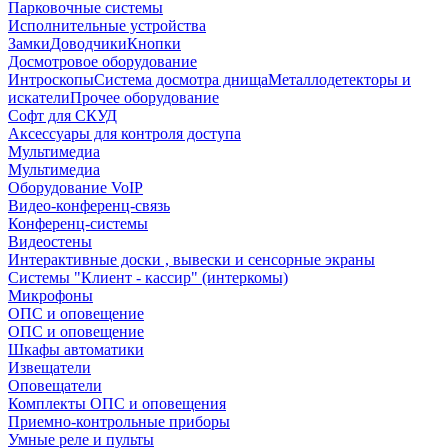
Парковочные системы
Исполнительные устройства
Замки
Доводчики
Кнопки
Досмотровое оборудование
Интроскопы
Система досмотра днища
Металлодетекторы и
искатели
Прочее оборудование
Софт для СКУД
Аксессуары для контроля доступа
Мультимедиа
Мультимедиа
Оборудование VoIP
Видео-конференц-связь
Конференц-системы
Видеостены
Интерактивные доски , вывески и сенсорные экраны
Системы "Клиент - кассир" (интеркомы)
Микрофоны
ОПС и оповещение
ОПС и оповещение
Шкафы автоматики
Извещатели
Оповещатели
Комплекты ОПС и оповещения
Приемно-контрольные приборы
Умные реле и пульты