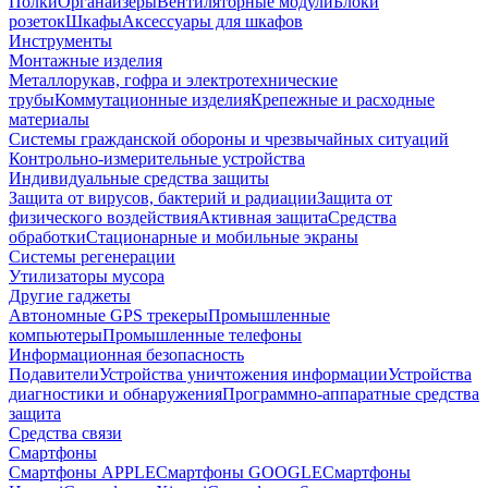
Полки
Органайзеры
Вентиляторные модули
Блоки
розеток
Шкафы
Аксессуары для шкафов
Инструменты
Монтажные изделия
Металлорукав, гофра и электротехнические
трубы
Коммутационные изделия
Крепежные и расходные
материалы
Системы гражданской обороны и чрезвычайных ситуаций
Контрольно-измерительные устройства
Индивидуальные средства защиты
Защита от вирусов, бактерий и радиации
Защита от
физического воздействия
Активная защита
Средства
обработки
Стационарные и мобильные экраны
Системы регенерации
Утилизаторы мусора
Другие гаджеты
Автономные GPS трекеры
Промышленные
компьютеры
Промышленные телефоны
Информационная безопасность
Подавители
Устройства уничтожения информации
Устройства
диагностики и обнаружения
Программно-аппаратные средства
защита
Средства связи
Смартфоны
Смартфоны APPLE
Смартфоны GOOGLE
Смартфоны