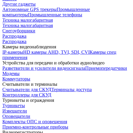
Другие гаджеты
Автономные GPS трекеры
Промышленные
компьютеры
Промышленные телефоны
Техника малогабаритная
Техника малогабаритная
Снегоуборщики
Распродажа
Распродажа
Камеры видеонаблюдения
IP-камеры
HD камеры AHD, TVI, SDI, CVI
Камеры спец
применения
Устройства для передачи и обработки аудио/видео
Разветвители и усилители видеосигнала
Приемопередатчики
Модемы
Коммутаторы
Считыватели и терминалы
Считыватели для СКУД
Терминалы доступа
Контроллеры для СКУД
Турникеты и ограждения
Турникеты
Извещатели
Оповещатели
Комплекты ОПС и оповещения
Приемно-контрольные приборы
Видеорегистраторы