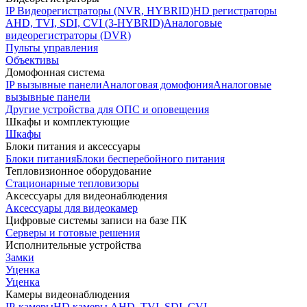
IP Видеорегистраторы (NVR, HYBRID)
HD регистраторы
AHD, TVI, SDI, CVI (3-HYBRID)
Аналоговые
видеорегистраторы (DVR)
Пульты управления
Объективы
Домофонная система
IP вызывные панели
Аналоговая домофония
Аналоговые
вызывные панели
Другие устройства для ОПС и оповещения
Шкафы и комплектующие
Шкафы
Блоки питания и аксессуары
Блоки питания
Блоки бесперебойного питания
Тепловизионное оборудование
Стационарные тепловизоры
Аксессуары для видеонаблюдения
Аксессуары для видеокамер
Цифровые системы записи на базе ПК
Серверы и готовые решения
Исполнительные устройства
Замки
Уценка
Уценка
Камеры видеонаблюдения
IP-камеры
HD камеры AHD, TVI, SDI, CVI