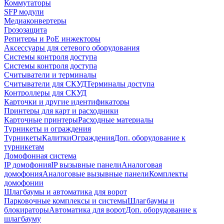
Коммутаторы
SFP модули
Медиаконвертеры
Грозозащита
Репитеры и PoE инжекторы
Аксессуары для сетевого оборудования
Системы контроля доступа
Системы контроля доступа
Считыватели и терминалы
Считыватели для СКУД
Терминалы доступа
Контроллеры для СКУД
Карточки и другие идентификаторы
Принтеры для карт и расходники
Карточные принтеры
Расходные материалы
Турникеты и ограждения
Турникеты
Калитки
Ограждения
Доп. оборудование к
турникетам
Домофонная система
IP домофония
IP вызывные панели
Аналоговая
домофония
Аналоговые вызывные панели
Комплекты
домофонии
Шлагбаумы и автоматика для ворот
Парковочные комплексы и системы
Шлагбаумы и
блокираторы
Автоматика для ворот
Доп. оборудование к
шлагбауму