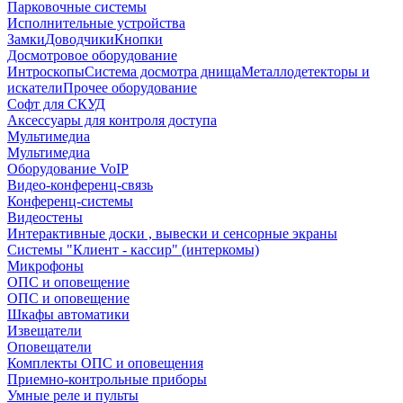
Парковочные системы
Исполнительные устройства
Замки
Доводчики
Кнопки
Досмотровое оборудование
Интроскопы
Система досмотра днища
Металлодетекторы и
искатели
Прочее оборудование
Софт для СКУД
Аксессуары для контроля доступа
Мультимедиа
Мультимедиа
Оборудование VoIP
Видео-конференц-связь
Конференц-системы
Видеостены
Интерактивные доски , вывески и сенсорные экраны
Системы "Клиент - кассир" (интеркомы)
Микрофоны
ОПС и оповещение
ОПС и оповещение
Шкафы автоматики
Извещатели
Оповещатели
Комплекты ОПС и оповещения
Приемно-контрольные приборы
Умные реле и пульты