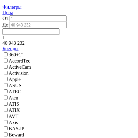
Фильтры
Цена
От:
До:
1
40 943 232
Бренды
360+1°
AccordTec
ActiveCam
Activision
Apple
ASUS
ATEC
Aten
ATIS
ATIX
AVT
Axis
BAS-IP
Beward