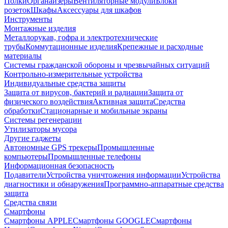
Полки
Органайзеры
Вентиляторные модули
Блоки
розеток
Шкафы
Аксессуары для шкафов
Инструменты
Монтажные изделия
Металлорукав, гофра и электротехнические
трубы
Коммутационные изделия
Крепежные и расходные
материалы
Системы гражданской обороны и чрезвычайных ситуаций
Контрольно-измерительные устройства
Индивидуальные средства защиты
Защита от вирусов, бактерий и радиации
Защита от
физического воздействия
Активная защита
Средства
обработки
Стационарные и мобильные экраны
Системы регенерации
Утилизаторы мусора
Другие гаджеты
Автономные GPS трекеры
Промышленные
компьютеры
Промышленные телефоны
Информационная безопасность
Подавители
Устройства уничтожения информации
Устройства
диагностики и обнаружения
Программно-аппаратные средства
защита
Средства связи
Смартфоны
Смартфоны APPLE
Смартфоны GOOGLE
Смартфоны