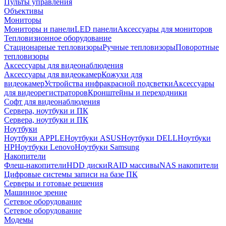
Пульты управления
Объективы
Мониторы
Мониторы и панели
LED панели
Аксессуары для мониторов
Тепловизионное оборудование
Стационарные тепловизоры
Ручные тепловизоры
Поворотные
тепловизоры
Аксессуары для видеонаблюдения
Аксессуары для видеокамер
Кожухи для
видеокамер
Устройства инфракрасной подсветки
Аксессуары
для видеорегистраторов
Кронштейны и переходники
Софт для видеонаблюдения
Сервера, ноутбуки и ПК
Сервера, ноутбуки и ПК
Ноутбуки
Ноутбуки APPLE
Ноутбуки ASUS
Ноутбуки DELL
Ноутбуки
HP
Ноутбуки Lenovo
Ноутбуки Samsung
Накопители
Флеш-накопители
HDD диски
RAID массивы
NAS накопители
Цифровые системы записи на базе ПК
Серверы и готовые решения
Машинное зрение
Сетевое оборудование
Сетевое оборудование
Модемы