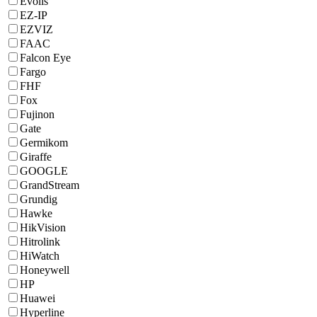
Evolis
EZ-IP
EZVIZ
FAAC
Falcon Eye
Fargo
FHF
Fox
Fujinon
Gate
Germikom
Giraffe
GOOGLE
GrandStream
Grundig
Hawke
HikVision
Hitrolink
HiWatch
Honeywell
HP
Huawei
Hyperline