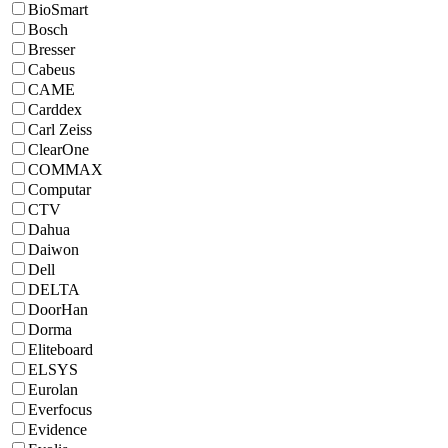
BioSmart
Bosch
Bresser
Cabeus
CAME
Carddex
Carl Zeiss
ClearOne
COMMAX
Computar
CTV
Dahua
Daiwon
Dell
DELTA
DoorHan
Dorma
Eliteboard
ELSYS
Eurolan
Everfocus
Evidence