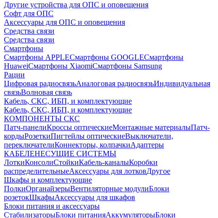
Другие устройства для ОПС и оповещения
Софт для ОПС
Аксессуары для ОПС и оповещения
Средства связи
Средства связи
Смартфоны
Смартфоны APPLE
Смартфоны GOOGLE
Смартфоны
Huawei
Смартфоны Xiaomi
Смартфоны Samsung
Рации
Цифровая радиосвязь
Аналоговая радиосвязь
Индивидуальная
связь
Волновая связь
Кабель, СКС, ИБП, и комплектующие
Кабель, СКС, ИБП, и комплектующие
КОМПОНЕНТЫ СКС
Патч-панели
Кроссы оптические
Монтажные материалы
Патч-
корды
Розетки
Пигтейлы оптические
Выключатели,
переключатели
Коннекторы, колпачки
Адаптеры
КАБЕЛЕНЕСУЩИЕ СИСТЕМЫ
Лотки
Консоли
Стойки
Кабель-каналы
Коробки
распределительные
Аксессуары для лотков
Другое
Шкафы и комплектующие
Полки
Органайзеры
Вентиляторные модули
Блоки
розеток
Шкафы
Аксессуары для шкафов
Блоки питания и аксессуары
Стабилизаторы
Блоки питания
Аккумуляторы
Блоки