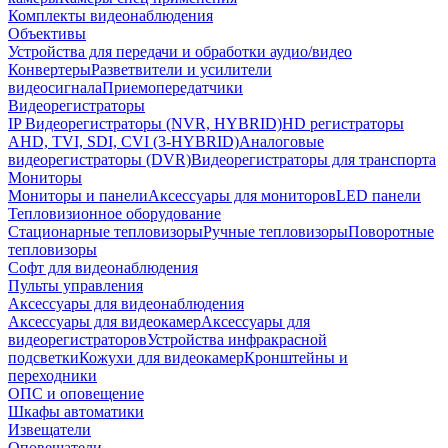
Комплекты видеонаблюдения
Объективы
Устройства для передачи и обработки аудио/видео
Конвертеры
Разветвители и усилители
видеосигнала
Приемопередатчики
Видеорегистраторы
IP Видеорегистраторы (NVR, HYBRID)
HD регистраторы
AHD, TVI, SDI, CVI (3-HYBRID)
Аналоговые
видеорегистраторы (DVR)
Видеорегистраторы для транспорта
Мониторы
Мониторы и панели
Аксессуары для мониторов
LED панели
Тепловизионное оборудование
Стационарные тепловизоры
Ручные тепловизоры
Поворотные
тепловизоры
Софт для видеонаблюдения
Пульты управления
Аксессуары для видеонаблюдения
Аксессуары для видеокамер
Аксессуары для
видеорегистраторов
Устройства инфракрасной
подсветки
Кожухи для видеокамер
Кронштейны и
переходники
ОПС и оповещение
Шкафы автоматики
Извещатели
Оповещатели