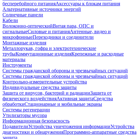
бесперебойного питания
Аксессуары к блокам питания
Альтернативные источники энергий
Солнечные панели
Кабели
Волоконно-оптический
Витая пара, ОПС и
сигнальные
Силовые и питания
Антенные, видео и
микрофонные
Переходники и соединители
Монтажные изделия
Металлорукав, гофра и электротехнические
трубы
Коммутационные изделия
Крепежные и расходные
материалы
Инструменты
Системы гражданской обороны и чрезвычайных ситуаций
Системы гражданской обороны и чрезвычайных ситуаций
Контрольно-измерительные устройства
Индивидуальные средства защиты
Защита от вирусов, бактерий и радиации
Защита от
физического воздействия
Активная защита
Средства
обработки
Стационарные и мобильные экраны
Системы регенерации
Утилизаторы мусора
Информационная безопасность
Подавители
Устройства уничтожения информации
Устройства
диагностики и обнаружения
Программно-аппаратные средства
защита