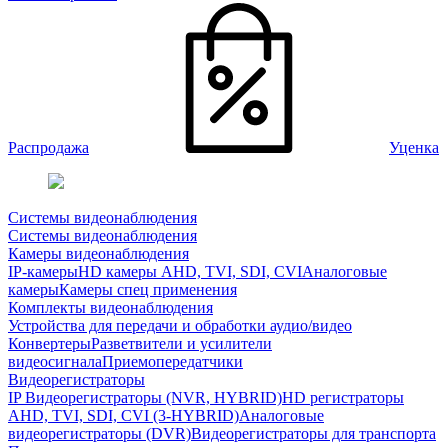
Распродажа
Уценка
Системы видеонаблюдения
Системы видеонаблюдения
Камеры видеонаблюдения
IP-камеры
HD камеры AHD, TVI, SDI, CVI
Аналоговые
камеры
Камеры спец применения
Комплекты видеонаблюдения
Устройства для передачи и обработки аудио/видео
Конвертеры
Разветвители и усилители
видеосигнала
Приемопередатчики
Видеорегистраторы
IP Видеорегистраторы (NVR, HYBRID)
HD регистраторы
AHD, TVI, SDI, CVI (3-HYBRID)
Аналоговые
видеорегистраторы (DVR)
Видеорегистраторы для транспорта