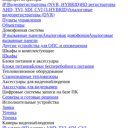
IP Видеорегистраторы (NVR, HYBRID)
HD регистраторы
AHD, TVI, SDI, CVI (3-HYBRID)
Аналоговые
видеорегистраторы (DVR)
Пульты управления
Объективы
Домофонная система
IP вызывные панели
Аналоговая домофония
Аналоговые
вызывные панели
Другие устройства для ОПС и оповещения
Шкафы и комплектующие
Шкафы
Блоки питания и аксессуары
Блоки питания
Блоки бесперебойного питания
Тепловизионное оборудование
Стационарные тепловизоры
Аксессуары для видеонаблюдения
Аксессуары для видеокамер
Цифровые системы записи на базе ПК
Серверы и готовые решения
Исполнительные устройства
Замки
Уценка
Уценка
Камеры видеонаблюдения
IP-камеры
HD камеры AHD, TVI, SDI, CVI