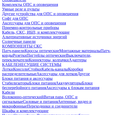
Комплекты ОПС и оповещения
Умные реле и пульты
Другие устройства для ОПС и оповещения
Софт для ОПС
Аксессуары для ОПС и оповещения
Приемно-контрольные приборы
Кабель, СКС, ИБП, и комплектующие
Альтернативные источники энергий
Солнечные панели
КОМПОНЕНТЫ СКС
Патч-панели
Кроссы оптические
Монтажные материалы
Патч-
корды
Розетки
Пигтейлы оптические
Выключатели,
переключатели
Коннекторы, колпачки
Адаптеры
КАБЕЛЕНЕСУЩИЕ СИСТЕМЫ
Лотки
Консоли
Стойки
Кабель-каналы
Коробки
распределительные
Аксессуары для лотков
Другое
Блоки питания и аксессуары
Стабилизаторы
Блоки питания
Аккумуляторы
Блоки
бесперебойного питания
Аксессуары к блокам питания
Кабели
Волоконно-оптический
Витая пара, ОПС и
сигнальные
Силовые и питания
Антенные, видео и
микрофонные
Переходники и соединители
Шкафы и комплектующие