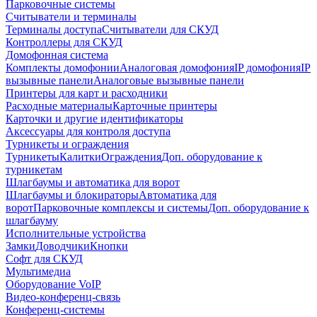
Парковочные системы
Считыватели и терминалы
Терминалы доступа
Считыватели для СКУД
Контроллеры для СКУД
Домофонная система
Комплекты домофонии
Аналоговая домофония
IP домофония
IP
вызывные панели
Аналоговые вызывные панели
Принтеры для карт и расходники
Расходные материалы
Карточные принтеры
Карточки и другие идентификаторы
Аксессуары для контроля доступа
Турникеты и ограждения
Турникеты
Калитки
Ограждения
Доп. оборудование к
турникетам
Шлагбаумы и автоматика для ворот
Шлагбаумы и блокираторы
Автоматика для
ворот
Парковочные комплексы и системы
Доп. оборудование к
шлагбауму
Исполнительные устройства
Замки
Доводчики
Кнопки
Софт для СКУД
Мультимедиа
Оборудование VoIP
Видео-конференц-связь
Конференц-системы