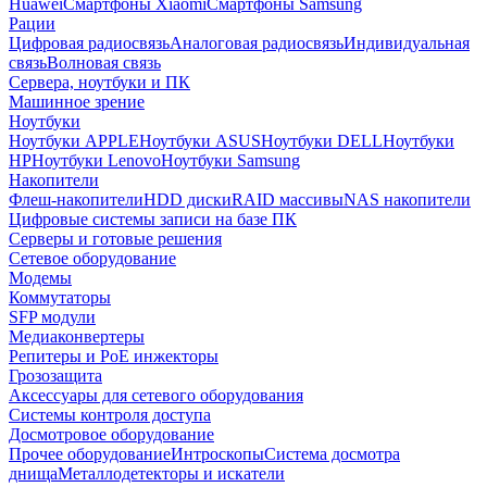
Huawei
Смартфоны Xiaomi
Смартфоны Samsung
Рации
Цифровая радиосвязь
Аналоговая радиосвязь
Индивидуальная
связь
Волновая связь
Сервера, ноутбуки и ПК
Машинное зрение
Ноутбуки
Ноутбуки APPLE
Ноутбуки ASUS
Ноутбуки DELL
Ноутбуки
HP
Ноутбуки Lenovo
Ноутбуки Samsung
Накопители
Флеш-накопители
HDD диски
RAID массивы
NAS накопители
Цифровые системы записи на базе ПК
Серверы и готовые решения
Сетевое оборудование
Модемы
Коммутаторы
SFP модули
Медиаконвертеры
Репитеры и PoE инжекторы
Грозозащита
Аксессуары для сетевого оборудования
Системы контроля доступа
Досмотровое оборудование
Прочее оборудование
Интроскопы
Система досмотра
днища
Металлодетекторы и искатели