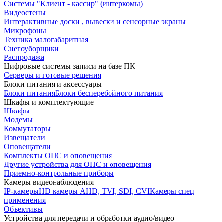
Системы "Клиент - кассир" (интеркомы)
Видеостены
Интерактивные доски , вывески и сенсорные экраны
Микрофоны
Техника малогабаритная
Снегоуборщики
Распродажа
Цифровые системы записи на базе ПК
Серверы и готовые решения
Блоки питания и аксессуары
Блоки питания
Блоки бесперебойного питания
Шкафы и комплектующие
Шкафы
Модемы
Коммутаторы
Извещатели
Оповещатели
Комплекты ОПС и оповещения
Другие устройства для ОПС и оповещения
Приемно-контрольные приборы
Камеры видеонаблюдения
IP-камеры
HD камеры AHD, TVI, SDI, CVI
Камеры спец
применения
Объективы
Устройства для передачи и обработки аудио/видео