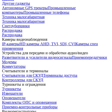
Другие гаджеты
Автономные GPS трекеры
Промышленные
компьютеры
Промышленные телефоны
Техника малогабаритная
Техника малогабаритная
Снегоуборщики
Распродажа
Распродажа
Камеры видеонаблюдения
IP-камеры
HD камеры AHD, TVI, SDI, CVI
Камеры спец
применения
Устройства для передачи и обработки аудио/видео
Разветвители и усилители видеосигнала
Приемопередатчики
Модемы
Коммутаторы
Считыватели и терминалы
Считыватели для СКУД
Терминалы доступа
Контроллеры для СКУД
Турникеты и ограждения
Турникеты
Извещатели
Оповещатели
Комплекты ОПС и оповещения
Приемно-контрольные приборы
Видеорегистраторы