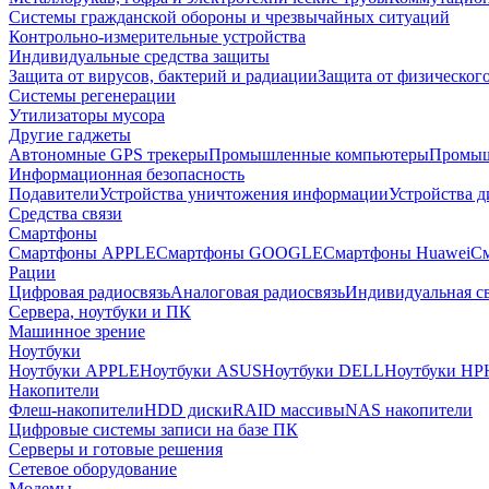
Системы гражданской обороны и чрезвычайных ситуаций
Контрольно-измерительные устройства
Индивидуальные средства защиты
Защита от вирусов, бактерий и радиации
Защита от физическог
Системы регенерации
Утилизаторы мусора
Другие гаджеты
Автономные GPS трекеры
Промышленные компьютеры
Промыш
Информационная безопасность
Подавители
Устройства уничтожения информации
Устройства 
Средства связи
Смартфоны
Смартфоны APPLE
Смартфоны GOOGLE
Смартфоны Huawei
См
Рации
Цифровая радиосвязь
Аналоговая радиосвязь
Индивидуальная св
Сервера, ноутбуки и ПК
Машинное зрение
Ноутбуки
Ноутбуки APPLE
Ноутбуки ASUS
Ноутбуки DELL
Ноутбуки HP
Накопители
Флеш-накопители
HDD диски
RAID массивы
NAS накопители
Цифровые системы записи на базе ПК
Серверы и готовые решения
Сетевое оборудование
Модемы