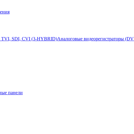
ения
 TVI, SDI, CVI (3-HYBRID)
Аналоговые видеорегистраторы (DV
ные панели