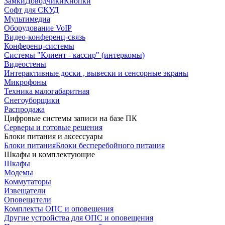
Замки
Доводчики
Кнопки
Софт для СКУД
Мультимедиа
Оборудование VoIP
Видео-конференц-связь
Конференц-системы
Системы "Клиент - кассир" (интеркомы)
Видеостены
Интерактивные доски , вывески и сенсорные экраны
Микрофоны
Техника малогабаритная
Снегоуборщики
Распродажа
Цифровые системы записи на базе ПК
Серверы и готовые решения
Блоки питания и аксессуары
Блоки питания
Блоки бесперебойного питания
Шкафы и комплектующие
Шкафы
Модемы
Коммутаторы
Извещатели
Оповещатели
Комплекты ОПС и оповещения
Другие устройства для ОПС и оповещения