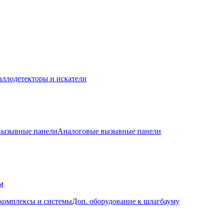
ллодетекторы и искатели
 вызывные панели
Аналоговые вызывные панели
м
комплексы и системы
Доп. оборудование к шлагбауму