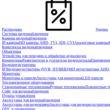
Распродажа
Уценка
Системы видеонаблюдения
Камеры видеонаблюдения
IP-камеры
HD камеры AHD, TVI, SDI, CVI
Аналоговые камеры
Комплекты видеонаблюдения
Объективы
Устройства для передачи и обработки аудио/видео
Конвертеры
Разветвители и усилители видеосигнала
Приемопер
Видеорегистраторы
IP Видеорегистраторы (NVR, HYBRID)
HD регистраторы AHD,
Мониторы
Мониторы и панели
Аксессуары для мониторов
LED панели
Тепловизионное оборудование
Стационарные тепловизоры
Ручные тепловизоры
Поворотные т
Софт для видеонаблюдения
Пульты управления
Аксессуары для видеонаблюдения
Аксессуары для видеокамер
Аксессуары для видеорегистраторо
ОПС и оповещение