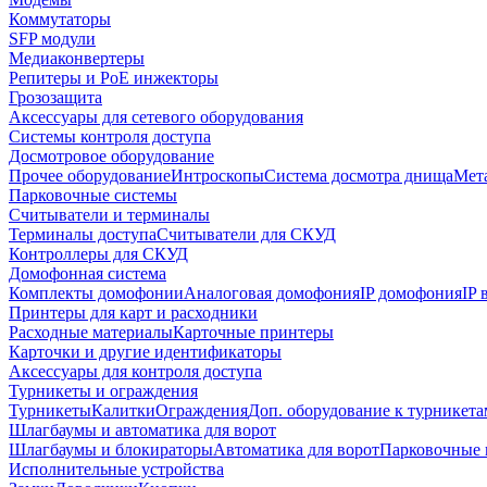
Коммутаторы
SFP модули
Медиаконвертеры
Репитеры и PoE инжекторы
Грозозащита
Аксессуары для сетевого оборудования
Системы контроля доступа
Досмотровое оборудование
Прочее оборудование
Интроскопы
Система досмотра днища
Мета
Парковочные системы
Считыватели и терминалы
Терминалы доступа
Считыватели для СКУД
Контроллеры для СКУД
Домофонная система
Комплекты домофонии
Аналоговая домофония
IP домофония
IP
Принтеры для карт и расходники
Расходные материалы
Карточные принтеры
Карточки и другие идентификаторы
Аксессуары для контроля доступа
Турникеты и ограждения
Турникеты
Калитки
Ограждения
Доп. оборудование к турникета
Шлагбаумы и автоматика для ворот
Шлагбаумы и блокираторы
Автоматика для ворот
Парковочные 
Исполнительные устройства