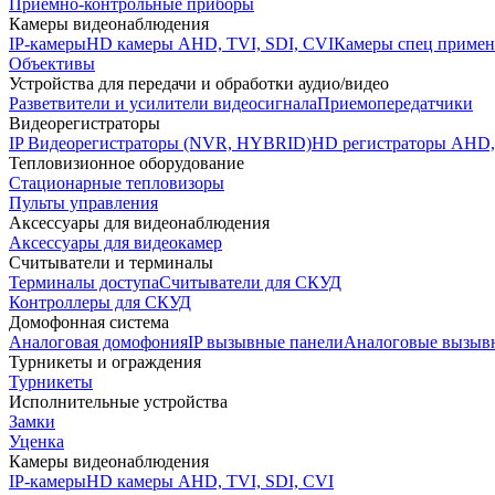
Приемно-контрольные приборы
Камеры видеонаблюдения
IP-камеры
HD камеры AHD, TVI, SDI, CVI
Камеры спец примен
Объективы
Устройства для передачи и обработки аудио/видео
Разветвители и усилители видеосигнала
Приемопередатчики
Видеорегистраторы
IP Видеорегистраторы (NVR, HYBRID)
HD регистраторы AHD,
Тепловизионное оборудование
Стационарные тепловизоры
Пульты управления
Аксессуары для видеонаблюдения
Аксессуары для видеокамер
Считыватели и терминалы
Терминалы доступа
Считыватели для СКУД
Контроллеры для СКУД
Домофонная система
Аналоговая домофония
IP вызывные панели
Аналоговые вызыв
Турникеты и ограждения
Турникеты
Исполнительные устройства
Замки
Уценка
Камеры видеонаблюдения
IP-камеры
HD камеры AHD, TVI, SDI, CVI