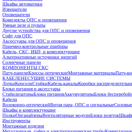
Шкафы автоматики
Извещатели
Оповещатели
Комплекты ОПС и оповещения
Умные реле и пульты
Другие устройства для ОПС и оповещения
Софт для ОПС
Аксессуары для ОПС и оповещения
Приемно-контрольные приборы
Кабель, СКС, ИБП, и комплектующие
Альтернативные источники энергий
Солнечные панели
КОМПОНЕНТЫ СКС
Патч-панели
Кроссы оптические
Монтажные материалы
Патч-к
КАБЕЛЕНЕСУЩИЕ СИСТЕМЫ
Лотки
Консоли
Стойки
Кабель-каналы
Коробки распределительн
Блоки питания и аксессуары
Стабилизаторы
Блоки питания
Аккумуляторы
Блоки бесперебой
Кабели
Волоконно-оптический
Витая пара, ОПС и сигнальные
Силовые
Шкафы и комплектующие
Полки
Органайзеры
Вентиляторные модули
Блоки розеток
Шкаф
Инструменты
Монтажные изделия
Металлорукав, гофра и электротехнические трубы
Коммутацион