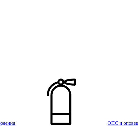
юдения
ОПС и опове