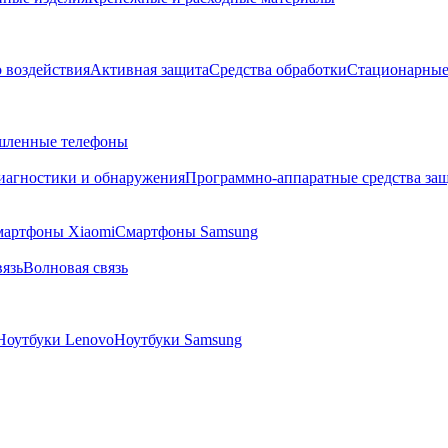
о воздействия
Активная защита
Средства обработки
Стационарные
ленные телефоны
диагностики и обнаружения
Программно-аппаратные средства за
артфоны Xiaomi
Смартфоны Samsung
язь
Волновая связь
Ноутбуки Lenovo
Ноутбуки Samsung