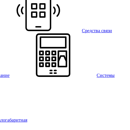
Средства связи
вание
Системы
алогабаритная