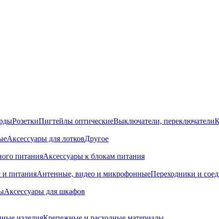
орды
Розетки
Пигтейлы оптические
Выключатели, переключатели
К
ые
Аксессуары для лотков
Другое
ного питания
Аксессуары к блокам питания
 и питания
Антенные, видео и микрофонные
Переходники и сое
ы
Аксессуары для шкафов
ные изделия
Крепежные и расходные материалы