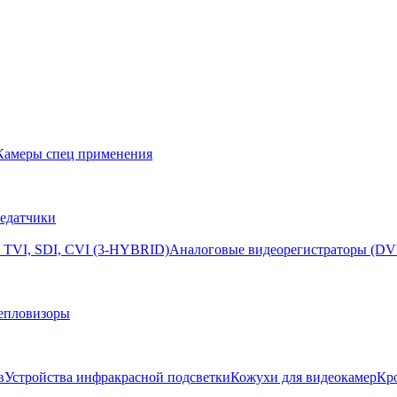
Камеры спец применения
едатчики
 TVI, SDI, CVI (3-HYBRID)
Аналоговые видеорегистраторы (DV
епловизоры
в
Устройства инфракрасной подсветки
Кожухи для видеокамер
Кр