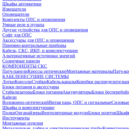
Шкафы автоматики
Извещатели
Оповещатели
Комплекты ОПС и оповещения
Умные реле и пульты
Другие устройства для ОПС и оповещения
Софт для ОПС
Аксессуары для ОПС и оповещения
Приемно-контрольные приборы
Кабель, СКС, ИБП, и комплектующие
Альтернативные источники энергий
Солнечные панели
КОМПОНЕНТЫ СКС
Патч-панели
Кроссы оптические
Монтажные материалы
Патч-к
КАБЕЛЕНЕСУЩИЕ СИСТЕМЫ
Лотки
Консоли
Стойки
Кабель-каналы
Коробки распределительн
Блоки питания и аксессуары
Стабилизаторы
Блоки питания
Аккумуляторы
Блоки бесперебой
Кабели
Волоконно-оптический
Витая пара, ОПС и сигнальные
Силовые
Шкафы и комплектующие
Полки
Органайзеры
Вентиляторные модули
Блоки розеток
Шкаф
Инструменты
Монтажные изделия
Металлорукав, гофра и электротехнические трубы
Коммутацион