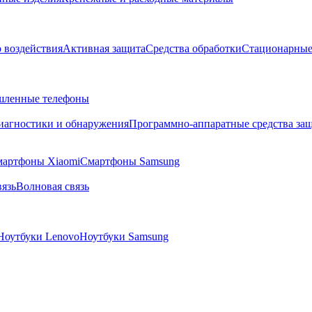
о воздействия
Активная защита
Средства обработки
Стационарные
ленные телефоны
диагностики и обнаружения
Программно-аппаратные средства за
артфоны Xiaomi
Смартфоны Samsung
язь
Волновая связь
Ноутбуки Lenovo
Ноутбуки Samsung