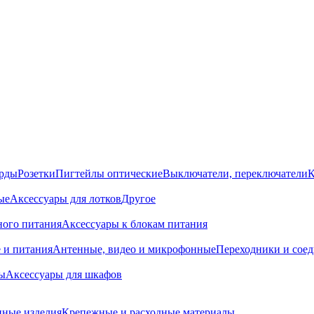
орды
Розетки
Пигтейлы оптические
Выключатели, переключатели
К
ые
Аксессуары для лотков
Другое
ного питания
Аксессуары к блокам питания
 и питания
Антенные, видео и микрофонные
Переходники и сое
ы
Аксессуары для шкафов
ные изделия
Крепежные и расходные материалы