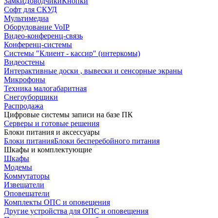
Замки
Доводчики
Кнопки
Софт для СКУД
Мультимедиа
Оборудование VoIP
Видео-конференц-связь
Конференц-системы
Системы "Клиент - кассир" (интеркомы)
Видеостены
Интерактивные доски , вывески и сенсорные экраны
Микрофоны
Техника малогабаритная
Снегоуборщики
Распродажа
Цифровые системы записи на базе ПК
Серверы и готовые решения
Блоки питания и аксессуары
Блоки питания
Блоки бесперебойного питания
Шкафы и комплектующие
Шкафы
Модемы
Коммутаторы
Извещатели
Оповещатели
Комплекты ОПС и оповещения
Другие устройства для ОПС и оповещения