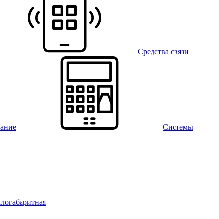
Средства связи
вание
Системы
алогабаритная