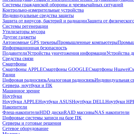
Системы гражданской обороны и чрезвычайных ситуаций
Контрольно-измерительные устройства
Индивидуальные средства защиты
Защита от вирусов, бактерий и радиации
Защита от физическог
Системы регенерации
Утилизаторы мусора
Другие гаджеты
Автономные GPS трекеры
Промышленные компьютеры
Промыш
Информационная безопасность
Подавители
Устройства уничтожения информации
Устройства 
Средства связи
Смартфоны
Смартфоны APPLE
Смартфоны GOOGLE
Смартфоны Huawei
См
Рации
Цифровая радиосвязь
Аналоговая радиосвязь
Индивидуальная св
Сервера, ноутбуки и ПК
Машинное зрение
Ноутбуки
Ноутбуки APPLE
Ноутбуки ASUS
Ноутбуки DELL
Ноутбуки HP
Накопители
Флеш-накопители
HDD диски
RAID массивы
NAS накопители
Цифровые системы записи на базе ПК
Серверы и готовые решения
Сетевое оборудование
Модемы