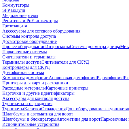
Коммутаторы
SFP модули
Медиаконвертеры
Репитеры и PoE инжекторы
Грозозащита
Аксессуары для сетевого оборудования
Системы контроля доступа
Досмотровое оборудование
Прочее оборудование
Интроскопы
Система досмотра днища
Мета
Парковочные системы
Считыватели и терминалы
Терминалы доступа
Считыватели для СКУД
Контроллеры для СКУД
Домофонная система
Комплекты домофонии
Аналоговая домофония
IP домофония
IP
Принтеры для карт и расходники
Расходные материалы
Карточные принтеры
Карточки и другие идентификаторы
Аксессуары для контроля доступа
Турникеты и ограждения
Турникеты
Калитки
Ограждения
Доп. оборудование к турникета
Шлагбаумы и автоматика для ворот
Шлагбаумы и блокираторы
Автоматика для ворот
Парковочные 
Исполнительные устройства