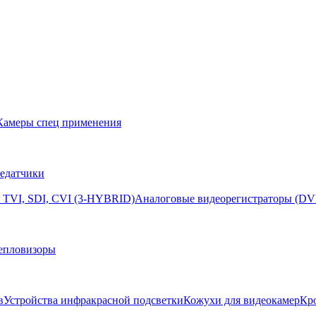
Камеры спец применения
едатчики
 TVI, SDI, CVI (3-HYBRID)
Аналоговые видеорегистраторы (DV
епловизоры
в
Устройства инфракрасной подсветки
Кожухи для видеокамер
Кр