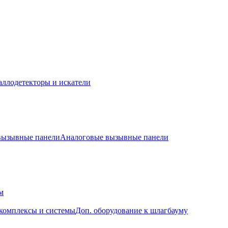
ллодетекторы и искатели
 вызывные панели
Аналоговые вызывные панели
м
комплексы и системы
Доп. оборудование к шлагбауму