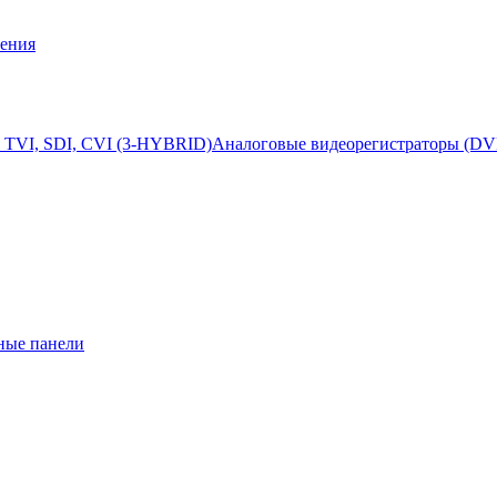
ения
 TVI, SDI, CVI (3-HYBRID)
Аналоговые видеорегистраторы (DV
ные панели