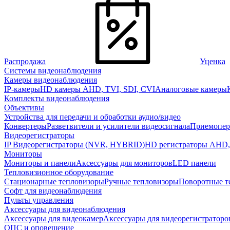
Распродажа
Уценка
Системы видеонаблюдения
Камеры видеонаблюдения
IP-камеры
HD камеры AHD, TVI, SDI, CVI
Аналоговые камеры
Комплекты видеонаблюдения
Объективы
Устройства для передачи и обработки аудио/видео
Конвертеры
Разветвители и усилители видеосигнала
Приемопер
Видеорегистраторы
IP Видеорегистраторы (NVR, HYBRID)
HD регистраторы AHD,
Мониторы
Мониторы и панели
Аксессуары для мониторов
LED панели
Тепловизионное оборудование
Стационарные тепловизоры
Ручные тепловизоры
Поворотные т
Софт для видеонаблюдения
Пульты управления
Аксессуары для видеонаблюдения
Аксессуары для видеокамер
Аксессуары для видеорегистраторо
ОПС и оповещение