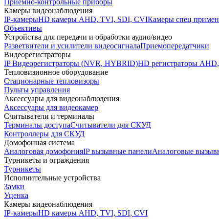
Приемно-контрольные приборы
Камеры видеонаблюдения
IP-камеры
HD камеры AHD, TVI, SDI, CVI
Камеры спец примен
Объективы
Устройства для передачи и обработки аудио/видео
Разветвители и усилители видеосигнала
Приемопередатчики
Видеорегистраторы
IP Видеорегистраторы (NVR, HYBRID)
HD регистраторы AHD,
Тепловизионное оборудование
Стационарные тепловизоры
Пульты управления
Аксессуары для видеонаблюдения
Аксессуары для видеокамер
Считыватели и терминалы
Терминалы доступа
Считыватели для СКУД
Контроллеры для СКУД
Домофонная система
Аналоговая домофония
IP вызывные панели
Аналоговые вызыв
Турникеты и ограждения
Турникеты
Исполнительные устройства
Замки
Уценка
Камеры видеонаблюдения
IP-камеры
HD камеры AHD, TVI, SDI, CVI