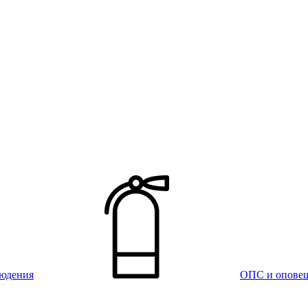
юдения
ОПС и опове