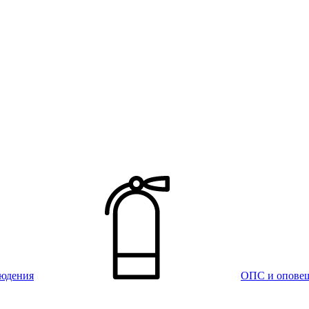
юдения
ОПС и опове