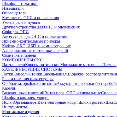
Шкафы автоматики
Извещатели
Оповещатели
Комплекты ОПС и оповещения
Умные реле и пульты
Другие устройства для ОПС и оповещения
Софт для ОПС
Аксессуары для ОПС и оповещения
Приемно-контрольные приборы
Кабель, СКС, ИБП, и комплектующие
Альтернативные источники энергий
Солнечные панели
КОМПОНЕНТЫ СКС
Патч-панели
Кроссы оптические
Монтажные материалы
Патч-к
КАБЕЛЕНЕСУЩИЕ СИСТЕМЫ
Лотки
Консоли
Стойки
Кабель-каналы
Коробки распределительн
Блоки питания и аксессуары
Стабилизаторы
Блоки питания
Аккумуляторы
Блоки бесперебой
Кабели
Волоконно-оптический
Витая пара, ОПС и сигнальные
Силовые
Шкафы и комплектующие
Полки
Органайзеры
Вентиляторные модули
Блоки розеток
Шкаф
Инструменты
Монтажные изделия
Металлорукав, гофра и электротехнические трубы
Коммутацион