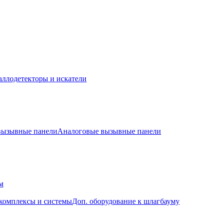
ллодетекторы и искатели
 вызывные панели
Аналоговые вызывные панели
м
комплексы и системы
Доп. оборудование к шлагбауму