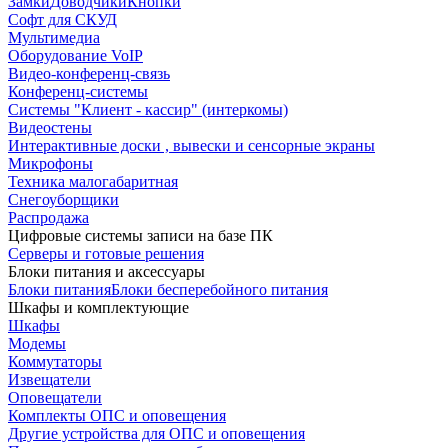
Замки
Доводчики
Кнопки
Софт для СКУД
Мультимедиа
Оборудование VoIP
Видео-конференц-связь
Конференц-системы
Системы "Клиент - кассир" (интеркомы)
Видеостены
Интерактивные доски , вывески и сенсорные экраны
Микрофоны
Техника малогабаритная
Снегоуборщики
Распродажа
Цифровые системы записи на базе ПК
Серверы и готовые решения
Блоки питания и аксессуары
Блоки питания
Блоки бесперебойного питания
Шкафы и комплектующие
Шкафы
Модемы
Коммутаторы
Извещатели
Оповещатели
Комплекты ОПС и оповещения
Другие устройства для ОПС и оповещения