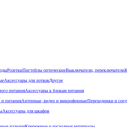
орды
Розетки
Пигтейлы оптические
Выключатели, переключатели
К
ые
Аксессуары для лотков
Другое
ного питания
Аксессуары к блокам питания
 и питания
Антенные, видео и микрофонные
Переходники и сое
ы
Аксессуары для шкафов
ные изделия
Крепежные и расходные материалы