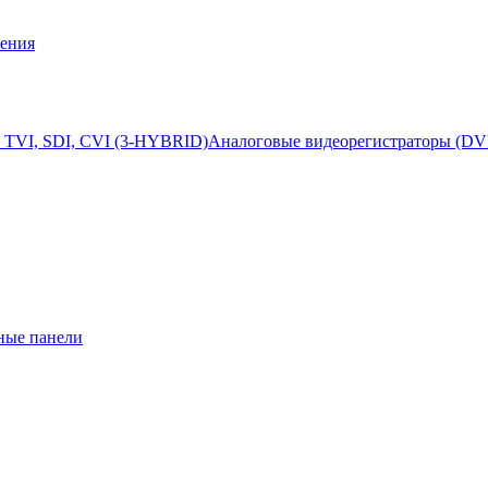
ения
 TVI, SDI, CVI (3-HYBRID)
Аналоговые видеорегистраторы (DV
ные панели