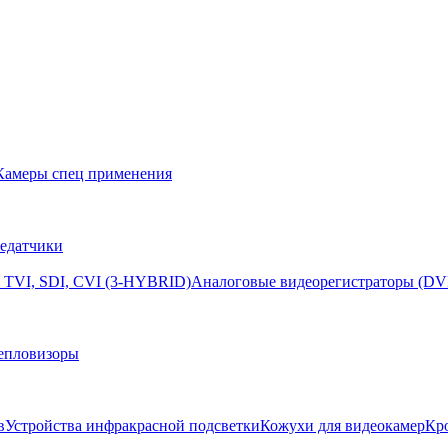
Камеры спец применения
едатчики
 TVI, SDI, CVI (3-HYBRID)
Аналоговые видеорегистраторы (DV
епловизоры
в
Устройства инфракрасной подсветки
Кожухи для видеокамер
Кр