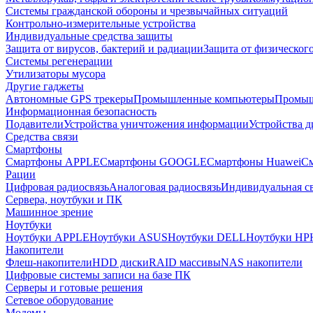
Системы гражданской обороны и чрезвычайных ситуаций
Контрольно-измерительные устройства
Индивидуальные средства защиты
Защита от вирусов, бактерий и радиации
Защита от физическог
Системы регенерации
Утилизаторы мусора
Другие гаджеты
Автономные GPS трекеры
Промышленные компьютеры
Промыш
Информационная безопасность
Подавители
Устройства уничтожения информации
Устройства 
Средства связи
Смартфоны
Смартфоны APPLE
Смартфоны GOOGLE
Смартфоны Huawei
См
Рации
Цифровая радиосвязь
Аналоговая радиосвязь
Индивидуальная св
Сервера, ноутбуки и ПК
Машинное зрение
Ноутбуки
Ноутбуки APPLE
Ноутбуки ASUS
Ноутбуки DELL
Ноутбуки HP
Накопители
Флеш-накопители
HDD диски
RAID массивы
NAS накопители
Цифровые системы записи на базе ПК
Серверы и готовые решения
Сетевое оборудование
Модемы