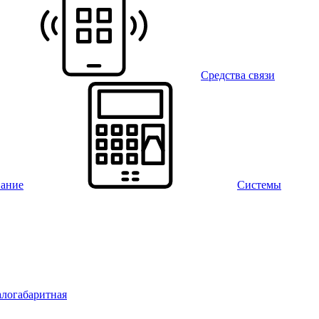
Средства связи
вание
Системы
алогабаритная