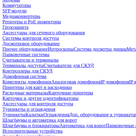
Коммутаторы
SFP модули
Медиаконвертеры
Репитеры и PoE инжекторы
Грозозащита
Аксессуары для сетевого оборудования
Системы контроля доступа
Досмотровое оборудование
Прочее оборудование
Интроскопы
Система досмотра днища
Мета
Парковочные системы
Считыватели и терминалы
Терминалы доступа
Считыватели для СКУД
Контроллеры для СКУД
Домофонная система
Комплекты домофонии
Аналоговая домофония
IP домофония
IP
Принтеры для карт и расходники
Расходные материалы
Карточные принтеры
Карточки и другие идентификаторы
Аксессуары для контроля доступа
Турникеты и ограждения
Турникеты
Калитки
Ограждения
Доп. оборудование к турникета
Шлагбаумы и автоматика для ворот
Шлагбаумы и блокираторы
Автоматика для ворот
Парковочные 
Исполнительные устройства