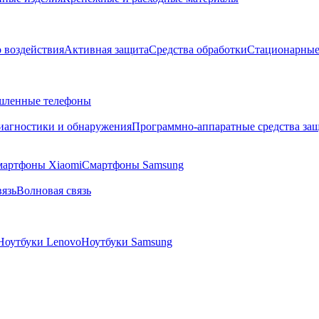
о воздействия
Активная защита
Средства обработки
Стационарные
ленные телефоны
диагностики и обнаружения
Программно-аппаратные средства за
артфоны Xiaomi
Смартфоны Samsung
язь
Волновая связь
Ноутбуки Lenovo
Ноутбуки Samsung