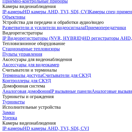
Приемно-контрольные приборы
Камеры видеонаблюдения
IP-камеры
HD камеры AHD, TVI, SDI, CVI
Камеры спец примен
Объективы
Устройства для передачи и обработки аудио/видео
Разветвители и усилители видеосигнала
Приемопередатчики
Видеорегистраторы
IP Видеорегистраторы (NVR, HYBRID)
HD регистраторы AHD,
Тепловизионное оборудование
Стационарные тепловизоры
Пульты управления
Аксессуары для видеонаблюдения
Аксессуары для видеокамер
Считыватели и терминалы
Терминалы доступа
Считыватели для СКУД
Контроллеры для СКУД
Домофонная система
Аналоговая домофония
IP вызывные панели
Аналоговые вызыв
Турникеты и ограждения
Турникеты
Исполнительные устройства
Замки
Уценка
Камеры видеонаблюдения
IP-камеры
HD камеры AHD, TVI, SDI, CVI