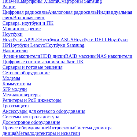
Huawei
Смартфоны Xiaomi
Смартфоны Samsung
Рации
Цифровая радиосвязь
Аналоговая радиосвязь
Индивидуальная
связь
Волновая связь
Сервера, ноутбуки и ПК
Машинное зрение
Ноутбуки
Ноутбуки APPLE
Ноутбуки ASUS
Ноутбуки DELL
Ноутбуки
HP
Ноутбуки Lenovo
Ноутбуки Samsung
Накопители
Флеш-накопители
HDD диски
RAID массивы
NAS накопители
Цифровые системы записи на базе ПК
Серверы и готовые решения
Сетевое оборудование
Модемы
Коммутаторы
SFP модули
Медиаконвертеры
Репитеры и PoE инжекторы
Грозозащита
Аксессуары для сетевого оборудования
Системы контроля доступа
Досмотровое оборудование
Прочее оборудование
Интроскопы
Система досмотра
днища
Металлодетекторы и искатели