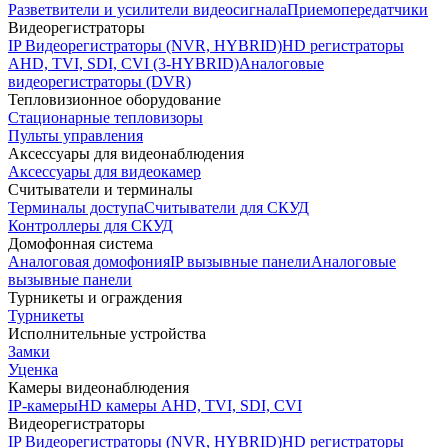
Разветвители и усилители видеосигнала
Приемопередатчики
Видеорегистраторы
IP Видеорегистраторы (NVR, HYBRID)
HD регистраторы
AHD, TVI, SDI, CVI (3-HYBRID)
Аналоговые
видеорегистраторы (DVR)
Тепловизионное оборудование
Стационарные тепловизоры
Пульты управления
Аксессуары для видеонаблюдения
Аксессуары для видеокамер
Считыватели и терминалы
Терминалы доступа
Считыватели для СКУД
Контроллеры для СКУД
Домофонная система
Аналоговая домофония
IP вызывные панели
Аналоговые
вызывные панели
Турникеты и ограждения
Турникеты
Исполнительные устройства
Замки
Уценка
Камеры видеонаблюдения
IP-камеры
HD камеры AHD, TVI, SDI, CVI
Видеорегистраторы
IP Видеорегистраторы (NVR, HYBRID)
HD регистраторы