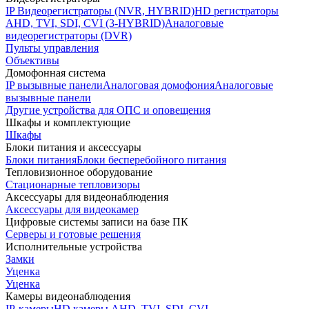
IP Видеорегистраторы (NVR, HYBRID)
HD регистраторы
AHD, TVI, SDI, CVI (3-HYBRID)
Аналоговые
видеорегистраторы (DVR)
Пульты управления
Объективы
Домофонная система
IP вызывные панели
Аналоговая домофония
Аналоговые
вызывные панели
Другие устройства для ОПС и оповещения
Шкафы и комплектующие
Шкафы
Блоки питания и аксессуары
Блоки питания
Блоки бесперебойного питания
Тепловизионное оборудование
Стационарные тепловизоры
Аксессуары для видеонаблюдения
Аксессуары для видеокамер
Цифровые системы записи на базе ПК
Серверы и готовые решения
Исполнительные устройства
Замки
Уценка
Уценка
Камеры видеонаблюдения
IP-камеры
HD камеры AHD, TVI, SDI, CVI