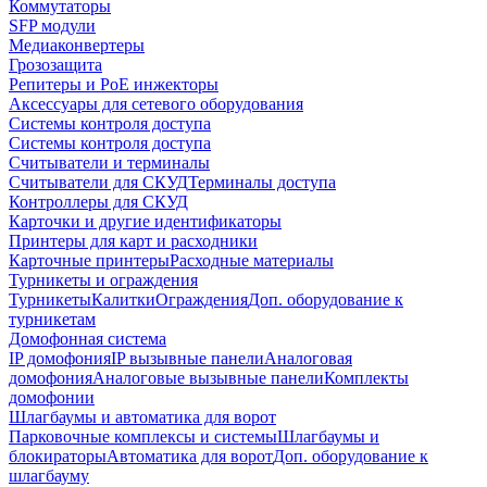
Коммутаторы
SFP модули
Медиаконвертеры
Грозозащита
Репитеры и PoE инжекторы
Аксессуары для сетевого оборудования
Системы контроля доступа
Системы контроля доступа
Считыватели и терминалы
Считыватели для СКУД
Терминалы доступа
Контроллеры для СКУД
Карточки и другие идентификаторы
Принтеры для карт и расходники
Карточные принтеры
Расходные материалы
Турникеты и ограждения
Турникеты
Калитки
Ограждения
Доп. оборудование к
турникетам
Домофонная система
IP домофония
IP вызывные панели
Аналоговая
домофония
Аналоговые вызывные панели
Комплекты
домофонии
Шлагбаумы и автоматика для ворот
Парковочные комплексы и системы
Шлагбаумы и
блокираторы
Автоматика для ворот
Доп. оборудование к
шлагбауму