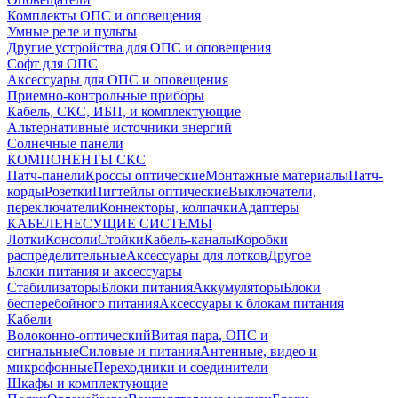
Комплекты ОПС и оповещения
Умные реле и пульты
Другие устройства для ОПС и оповещения
Софт для ОПС
Аксессуары для ОПС и оповещения
Приемно-контрольные приборы
Кабель, СКС, ИБП, и комплектующие
Альтернативные источники энергий
Солнечные панели
КОМПОНЕНТЫ СКС
Патч-панели
Кроссы оптические
Монтажные материалы
Патч-
корды
Розетки
Пигтейлы оптические
Выключатели,
переключатели
Коннекторы, колпачки
Адаптеры
КАБЕЛЕНЕСУЩИЕ СИСТЕМЫ
Лотки
Консоли
Стойки
Кабель-каналы
Коробки
распределительные
Аксессуары для лотков
Другое
Блоки питания и аксессуары
Стабилизаторы
Блоки питания
Аккумуляторы
Блоки
бесперебойного питания
Аксессуары к блокам питания
Кабели
Волоконно-оптический
Витая пара, ОПС и
сигнальные
Силовые и питания
Антенные, видео и
микрофонные
Переходники и соединители
Шкафы и комплектующие