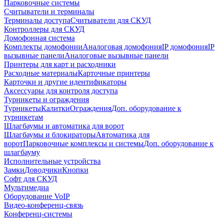
Парковочные системы
Считыватели и терминалы
Терминалы доступа
Считыватели для СКУД
Контроллеры для СКУД
Домофонная система
Комплекты домофонии
Аналоговая домофония
IP домофония
IP
вызывные панели
Аналоговые вызывные панели
Принтеры для карт и расходники
Расходные материалы
Карточные принтеры
Карточки и другие идентификаторы
Аксессуары для контроля доступа
Турникеты и ограждения
Турникеты
Калитки
Ограждения
Доп. оборудование к
турникетам
Шлагбаумы и автоматика для ворот
Шлагбаумы и блокираторы
Автоматика для
ворот
Парковочные комплексы и системы
Доп. оборудование к
шлагбауму
Исполнительные устройства
Замки
Доводчики
Кнопки
Софт для СКУД
Мультимедиа
Оборудование VoIP
Видео-конференц-связь
Конференц-системы