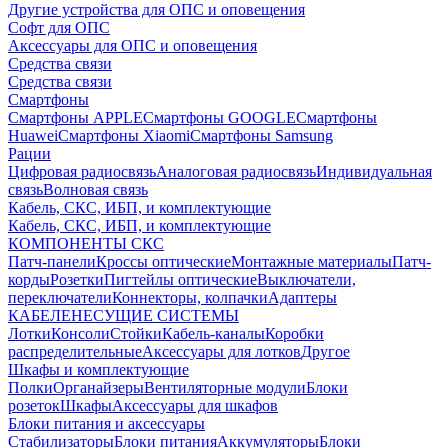
Другие устройства для ОПС и оповещения
Софт для ОПС
Аксессуары для ОПС и оповещения
Средства связи
Средства связи
Смартфоны
Смартфоны APPLE
Смартфоны GOOGLE
Смартфоны
Huawei
Смартфоны Xiaomi
Смартфоны Samsung
Рации
Цифровая радиосвязь
Аналоговая радиосвязь
Индивидуальная
связь
Волновая связь
Кабель, СКС, ИБП, и комплектующие
Кабель, СКС, ИБП, и комплектующие
КОМПОНЕНТЫ СКС
Патч-панели
Кроссы оптические
Монтажные материалы
Патч-
корды
Розетки
Пигтейлы оптические
Выключатели,
переключатели
Коннекторы, колпачки
Адаптеры
КАБЕЛЕНЕСУЩИЕ СИСТЕМЫ
Лотки
Консоли
Стойки
Кабель-каналы
Коробки
распределительные
Аксессуары для лотков
Другое
Шкафы и комплектующие
Полки
Органайзеры
Вентиляторные модули
Блоки
розеток
Шкафы
Аксессуары для шкафов
Блоки питания и аксессуары
Стабилизаторы
Блоки питания
Аккумуляторы
Блоки