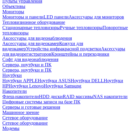
Пульты управления
Объективы
Мониторы
Мониторы и панели
LED панели
Аксессуары для мониторов
Тепловизионное оборудование
Стационарные тепловизоры
Ручные тепловизоры
Поворотные
тепловизоры
Аксессуары для видеонаблюдения
Аксессуары для видеокамер
Кожухи для
видеокамер
Устройства инфракрасной подсветки
Аксессуары
для видеорегистраторов
Кронштейны и переходники
Софт для видеонаблюдения
Сервера, ноутбуки и ПК
Сервера, ноутбуки и ПК
Ноутбуки
Ноутбуки APPLE
Ноутбуки ASUS
Ноутбуки DELL
Ноутбуки
HP
Ноутбуки Lenovo
Ноутбуки Samsung
Накопители
Флеш-накопители
HDD диски
RAID массивы
NAS накопители
Цифровые системы записи на базе ПК
Серверы и готовые решения
Машинное зрение
Сетевое оборудование
Сетевое оборудование
Модемы