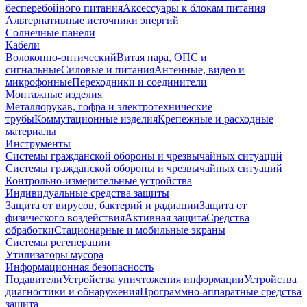
бесперебойного питания
Аксессуары к блокам питания
Альтернативные источники энергий
Солнечные панели
Кабели
Волоконно-оптический
Витая пара, ОПС и
сигнальные
Силовые и питания
Антенные, видео и
микрофонные
Переходники и соединители
Монтажные изделия
Металлорукав, гофра и электротехнические
трубы
Коммутационные изделия
Крепежные и расходные
материалы
Инструменты
Системы гражданской обороны и чрезвычайных ситуаций
Системы гражданской обороны и чрезвычайных ситуаций
Контрольно-измерительные устройства
Индивидуальные средства защиты
Защита от вирусов, бактерий и радиации
Защита от
физического воздействия
Активная защита
Средства
обработки
Стационарные и мобильные экраны
Системы регенерации
Утилизаторы мусора
Информационная безопасность
Подавители
Устройства уничтожения информации
Устройства
диагностики и обнаружения
Программно-аппаратные средства
защита