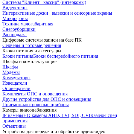
Системы "Клиент - кассир" (интеркомы)
Видеостены
Интерактивные доски , вывески и сенсорные экраны
Микрофоны
Техника малогабаритная
Снегоуборщики
Распродажа
Цифровые системы записи на базе ПК
Серверы и готовые решения
Блоки питания и аксессуары
Блоки питания
Блоки бесперебойного питания
Шкафы и комплектующие
Шкафы
Модемы
Коммутаторы
Извещатели
Оповещатели
Комплекты ОПС и оповещения
Другие устройства для ОПС и оповещения
Приемно-контрольные приборы
Камеры видеонаблюдения
IP-камеры
HD камеры AHD, TVI, SDI, CVI
Камеры спец
применения
Объективы
Устройства для передачи и обработки аудио/видео