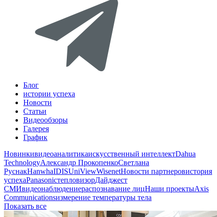
Блог
истории успеха
Новости
Статьи
Видеообзоры
Галерея
График
Новинки
видеоаналитика
искусственный интеллект
Dahua
Technology
Александр Прокопенко
Светлана
Руснак
Hanwha
IDIS
UniView
Wisenet
Новости партнеров
история
успеха
Panasonic
тепловизор
Дайджест
СМИ
видеонаблюдение
распознавание лиц
Наши проекты
Axis
Communications
измерение температуры тела
Показать все