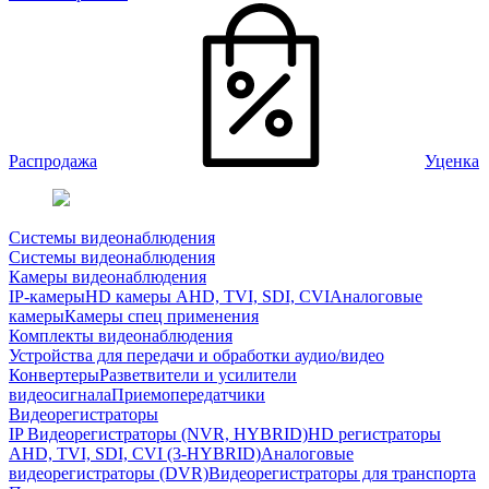
Распродажа
Уценка
Системы видеонаблюдения
Системы видеонаблюдения
Камеры видеонаблюдения
IP-камеры
HD камеры AHD, TVI, SDI, CVI
Аналоговые
камеры
Камеры спец применения
Комплекты видеонаблюдения
Устройства для передачи и обработки аудио/видео
Конвертеры
Разветвители и усилители
видеосигнала
Приемопередатчики
Видеорегистраторы
IP Видеорегистраторы (NVR, HYBRID)
HD регистраторы
AHD, TVI, SDI, CVI (3-HYBRID)
Аналоговые
видеорегистраторы (DVR)
Видеорегистраторы для транспорта