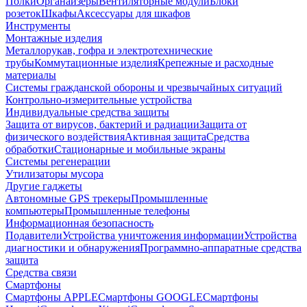
Полки
Органайзеры
Вентиляторные модули
Блоки
розеток
Шкафы
Аксессуары для шкафов
Инструменты
Монтажные изделия
Металлорукав, гофра и электротехнические
трубы
Коммутационные изделия
Крепежные и расходные
материалы
Системы гражданской обороны и чрезвычайных ситуаций
Контрольно-измерительные устройства
Индивидуальные средства защиты
Защита от вирусов, бактерий и радиации
Защита от
физического воздействия
Активная защита
Средства
обработки
Стационарные и мобильные экраны
Системы регенерации
Утилизаторы мусора
Другие гаджеты
Автономные GPS трекеры
Промышленные
компьютеры
Промышленные телефоны
Информационная безопасность
Подавители
Устройства уничтожения информации
Устройства
диагностики и обнаружения
Программно-аппаратные средства
защита
Средства связи
Смартфоны
Смартфоны APPLE
Смартфоны GOOGLE
Смартфоны