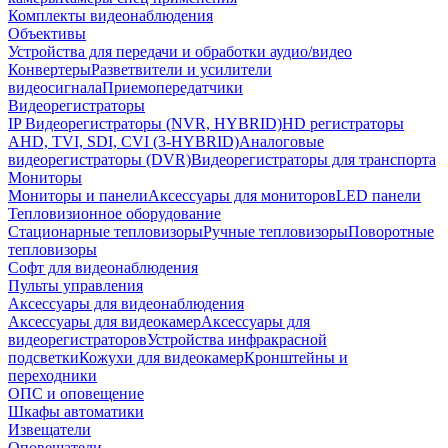
Комплекты видеонаблюдения
Объективы
Устройства для передачи и обработки аудио/видео
Конвертеры
Разветвители и усилители
видеосигнала
Приемопередатчики
Видеорегистраторы
IP Видеорегистраторы (NVR, HYBRID)
HD регистраторы
AHD, TVI, SDI, CVI (3-HYBRID)
Аналоговые
видеорегистраторы (DVR)
Видеорегистраторы для транспорта
Мониторы
Мониторы и панели
Аксессуары для мониторов
LED панели
Тепловизионное оборудование
Стационарные тепловизоры
Ручные тепловизоры
Поворотные
тепловизоры
Софт для видеонаблюдения
Пульты управления
Аксессуары для видеонаблюдения
Аксессуары для видеокамер
Аксессуары для
видеорегистраторов
Устройства инфракрасной
подсветки
Кожухи для видеокамер
Кронштейны и
переходники
ОПС и оповещение
Шкафы автоматики
Извещатели
Оповещатели