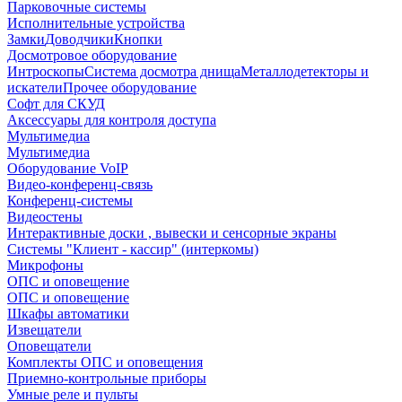
Парковочные системы
Исполнительные устройства
Замки
Доводчики
Кнопки
Досмотровое оборудование
Интроскопы
Система досмотра днища
Металлодетекторы и
искатели
Прочее оборудование
Софт для СКУД
Аксессуары для контроля доступа
Мультимедиа
Мультимедиа
Оборудование VoIP
Видео-конференц-связь
Конференц-системы
Видеостены
Интерактивные доски , вывески и сенсорные экраны
Системы "Клиент - кассир" (интеркомы)
Микрофоны
ОПС и оповещение
ОПС и оповещение
Шкафы автоматики
Извещатели
Оповещатели
Комплекты ОПС и оповещения
Приемно-контрольные приборы
Умные реле и пульты