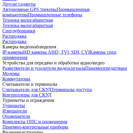
Другие гаджеты
Автономные GPS трекеры
Промышленные
компьютеры
Промышленные телефоны
Техника малогабаритная
Техника малогабаритная
Снегоуборщики
Распродажа
Распродажа
Камеры видеонаблюдения
IP-камеры
HD камеры AHD, TVI, SDI, CVI
Камеры спец
применения
Устройства для передачи и обработки аудио/видео
Разветвители и усилители видеосигнала
Приемопередатчики
Модемы
Коммутаторы
Считыватели и терминалы
Считыватели для СКУД
Терминалы доступа
Контроллеры для СКУД
Турникеты и ограждения
Турникеты
Извещатели
Оповещатели
Комплекты ОПС и оповещения
Приемно-контрольные приборы
Видеорегистраторы