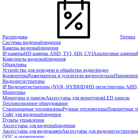
Распродажа
Уценка
Системы видеонаблюдения
Камеры видеонаблюдения
IP-камеры
HD камеры AHD, TVI, SDI, CVI
Аналоговые камеры
Комплекты видеонаблюдения
Объективы
Устройства для передачи и обработки аудио/видео
Конвертеры
Разветвители и усилители видеосигнала
Приемопер
Видеорегистраторы
IP Видеорегистраторы (NVR, HYBRID)
HD регистраторы AHD,
Мониторы
Мониторы и панели
Аксессуары для мониторов
LED панели
Тепловизионное оборудование
Стационарные тепловизоры
Ручные тепловизоры
Поворотные т
Софт для видеонаблюдения
Пульты управления
Аксессуары для видеонаблюдения
Аксессуары для видеокамер
Аксессуары для видеорегистраторо
ОПС и оповещение