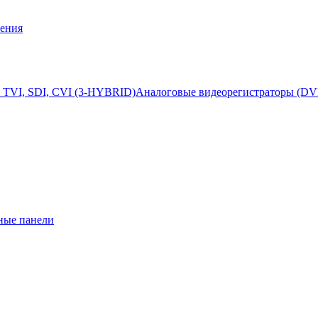
ения
 TVI, SDI, CVI (3-HYBRID)
Аналоговые видеорегистраторы (DV
ные панели