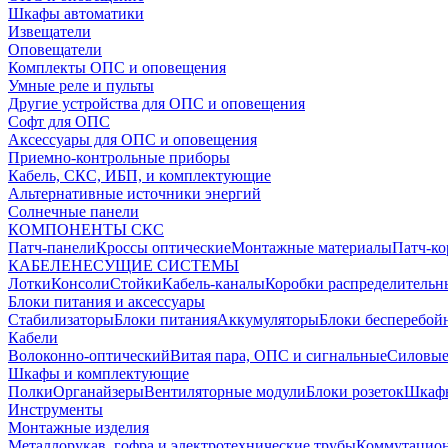
Шкафы автоматики
Извещатели
Оповещатели
Комплекты ОПС и оповещения
Умные реле и пульты
Другие устройства для ОПС и оповещения
Софт для ОПС
Аксессуары для ОПС и оповещения
Приемно-контрольные приборы
Кабель, СКС, ИБП, и комплектующие
Альтернативные источники энергий
Солнечные панели
КОМПОНЕНТЫ СКС
Патч-панели
Кроссы оптические
Монтажные материалы
Патч-к
КАБЕЛЕНЕСУЩИЕ СИСТЕМЫ
Лотки
Консоли
Стойки
Кабель-каналы
Коробки распределительн
Блоки питания и аксессуары
Стабилизаторы
Блоки питания
Аккумуляторы
Блоки бесперебой
Кабели
Волоконно-оптический
Витая пара, ОПС и сигнальные
Силовые
Шкафы и комплектующие
Полки
Органайзеры
Вентиляторные модули
Блоки розеток
Шкаф
Инструменты
Монтажные изделия
Металлорукав, гофра и электротехнические трубы
Коммутацион