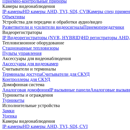
Приемно-контрольные приборы
Камеры видеонаблюдения
IP-камеры
HD камеры AHD, TVI, SDI, CVI
Камеры спец примен
Объективы
Устройства для передачи и обработки аудио/видео
Разветвители и усилители видеосигнала
Приемопередатчики
Видеорегистраторы
IP Видеорегистраторы (NVR, HYBRID)
HD регистраторы AHD,
Тепловизионное оборудование
Стационарные тепловизоры
Пульты управления
Аксессуары для видеонаблюдения
Аксессуары для видеокамер
Считыватели и терминалы
Терминалы доступа
Считыватели для СКУД
Контроллеры для СКУД
Домофонная система
Аналоговая домофония
IP вызывные панели
Аналоговые вызыв
Турникеты и ограждения
Турникеты
Исполнительные устройства
Замки
Уценка
Камеры видеонаблюдения
IP-камеры
HD камеры AHD, TVI, SDI, CVI