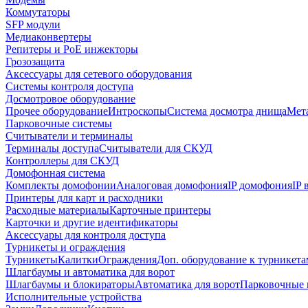
Коммутаторы
SFP модули
Медиаконвертеры
Репитеры и PoE инжекторы
Грозозащита
Аксессуары для сетевого оборудования
Системы контроля доступа
Досмотровое оборудование
Прочее оборудование
Интроскопы
Система досмотра днища
Мета
Парковочные системы
Считыватели и терминалы
Терминалы доступа
Считыватели для СКУД
Контроллеры для СКУД
Домофонная система
Комплекты домофонии
Аналоговая домофония
IP домофония
IP
Принтеры для карт и расходники
Расходные материалы
Карточные принтеры
Карточки и другие идентификаторы
Аксессуары для контроля доступа
Турникеты и ограждения
Турникеты
Калитки
Ограждения
Доп. оборудование к турникета
Шлагбаумы и автоматика для ворот
Шлагбаумы и блокираторы
Автоматика для ворот
Парковочные 
Исполнительные устройства