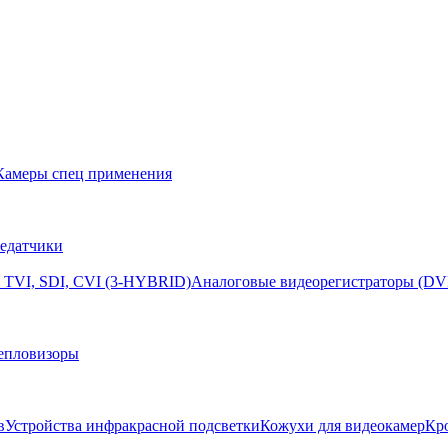
Камеры спец применения
едатчики
 TVI, SDI, CVI (3-HYBRID)
Аналоговые видеорегистраторы (DV
епловизоры
в
Устройства инфракрасной подсветки
Кожухи для видеокамер
Кр