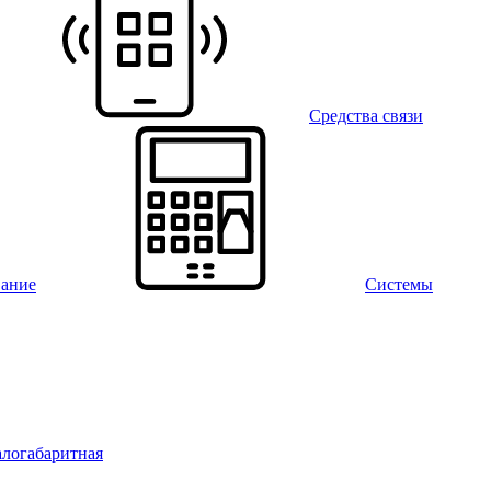
Средства связи
вание
Системы
алогабаритная