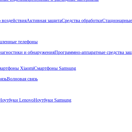
о воздействия
Активная защита
Средства обработки
Стационарные
ленные телефоны
диагностики и обнаружения
Программно-аппаратные средства за
артфоны Xiaomi
Смартфоны Samsung
язь
Волновая связь
Ноутбуки Lenovo
Ноутбуки Samsung