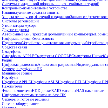
Системы гражданской обороны и чрезвычайных ситуаций
Контрольно-измерительные устройства
Индивидуальные средства защиты
Защита от вирусов, бактерий и радиации
Защита от физическог
Системы регенерации
Утилизаторы мусора
Другие гаджеты
Автономные GPS трекеры
Промышленные компьютеры
Промыш
Информационная безопасность
Подавители
Устройства уничтожения информации
Устройства 
Средства связи
Смартфоны
Смартфоны APPLE
Смартфоны GOOGLE
Смартфоны Huawei
См
Рации
Цифровая радиосвязь
Аналоговая радиосвязь
Индивидуальная св
Сервера, ноутбуки и ПК
Машинное зрение
Ноутбуки
Ноутбуки APPLE
Ноутбуки ASUS
Ноутбуки DELL
Ноутбуки HP
Накопители
Флеш-накопители
HDD диски
RAID массивы
NAS накопители
Цифровые системы записи на базе ПК
Серверы и готовые решения
Сетевое оборудование
Модемы