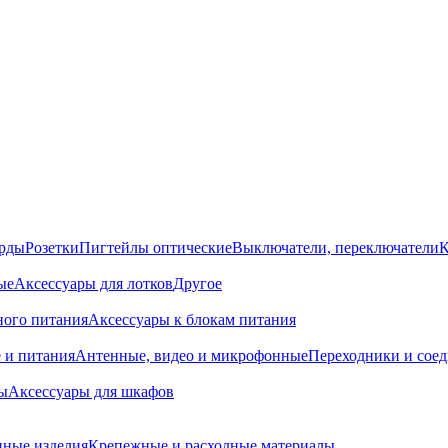
орды
Розетки
Пигтейлы оптические
Выключатели, переключатели
К
ые
Аксессуары для лотков
Другое
ного питания
Аксессуары к блокам питания
 и питания
Антенные, видео и микрофонные
Переходники и сое
ы
Аксессуары для шкафов
ные изделия
Крепежные и расходные материалы