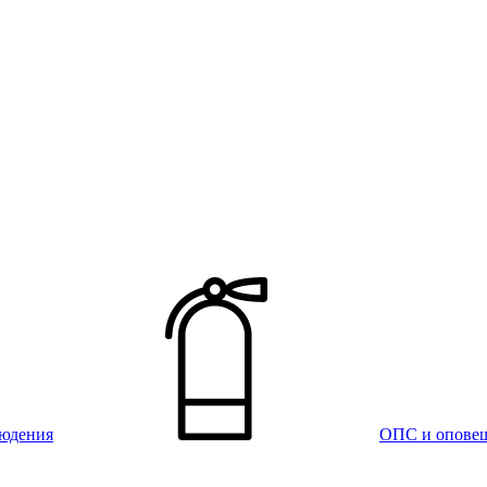
юдения
ОПС и опове