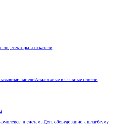
ллодетекторы и искатели
 вызывные панели
Аналоговые вызывные панели
м
комплексы и системы
Доп. оборудование к шлагбауму