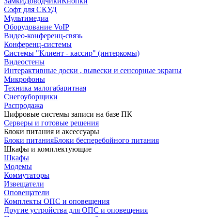
Замки
Доводчики
Кнопки
Софт для СКУД
Мультимедиа
Оборудование VoIP
Видео-конференц-связь
Конференц-системы
Системы "Клиент - кассир" (интеркомы)
Видеостены
Интерактивные доски , вывески и сенсорные экраны
Микрофоны
Техника малогабаритная
Снегоуборщики
Распродажа
Цифровые системы записи на базе ПК
Серверы и готовые решения
Блоки питания и аксессуары
Блоки питания
Блоки бесперебойного питания
Шкафы и комплектующие
Шкафы
Модемы
Коммутаторы
Извещатели
Оповещатели
Комплекты ОПС и оповещения
Другие устройства для ОПС и оповещения