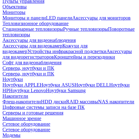
Пульты управления
Объективы
Мониторы
Мониторы и панели
LED панели
Аксессуары для мониторов
Тепловизионное оборудование
Стационарные тепловизоры
Ручные тепловизоры
Поворотные
тепловизоры
Аксессуары для видеонаблюдения
Аксессуары для видеокамер
Кожухи для
видеокамер
Устройства инфракрасной подсветки
Аксессуары
для видеорегистраторов
Кронштейны и переходники
Софт для видеонаблюдения
Сервера, ноутбуки и ПК
Сервера, ноутбуки и ПК
Ноутбуки
Ноутбуки APPLE
Ноутбуки ASUS
Ноутбуки DELL
Ноутбуки
HP
Ноутбуки Lenovo
Ноутбуки Samsung
Накопители
Флеш-накопители
HDD диски
RAID массивы
NAS накопители
Цифровые системы записи на базе ПК
Серверы и готовые решения
Машинное зрение
Сетевое оборудование
Сетевое оборудование
Модемы