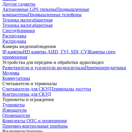
Другие гаджеты
Автономные GPS трекеры
Промышленные
компьютеры
Промышленные телефоны
Техника малогабаритная
Техника малогабаритная
Снегоуборщики
Распродажа
Распродажа
Камеры видеонаблюдения
IP-камеры
HD камеры AHD, TVI, SDI, CVI
Камеры спец
применения
Устройства для передачи и обработки аудио/видео
Разветвители и усилители видеосигнала
Приемопередатчики
Модемы
Коммутаторы
Считыватели и терминалы
Считыватели для СКУД
Терминалы доступа
Контроллеры для СКУД
Турникеты и ограждения
Турникеты
Извещатели
Оповещатели
Комплекты ОПС и оповещения
Приемно-контрольные приборы
Видеорегистраторы