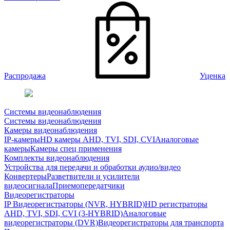
Распродажа
Уценка
Системы видеонаблюдения
Системы видеонаблюдения
Камеры видеонаблюдения
IP-камеры
HD камеры AHD, TVI, SDI, CVI
Аналоговые
камеры
Камеры спец применения
Комплекты видеонаблюдения
Устройства для передачи и обработки аудио/видео
Конвертеры
Разветвители и усилители
видеосигнала
Приемопередатчики
Видеорегистраторы
IP Видеорегистраторы (NVR, HYBRID)
HD регистраторы
AHD, TVI, SDI, CVI (3-HYBRID)
Аналоговые
видеорегистраторы (DVR)
Видеорегистраторы для транспорта