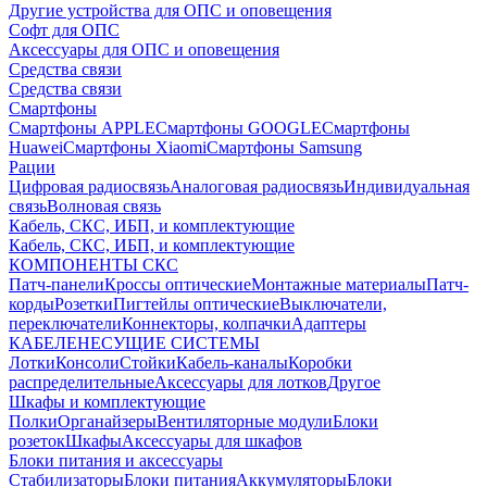
Другие устройства для ОПС и оповещения
Софт для ОПС
Аксессуары для ОПС и оповещения
Средства связи
Средства связи
Смартфоны
Смартфоны APPLE
Смартфоны GOOGLE
Смартфоны
Huawei
Смартфоны Xiaomi
Смартфоны Samsung
Рации
Цифровая радиосвязь
Аналоговая радиосвязь
Индивидуальная
связь
Волновая связь
Кабель, СКС, ИБП, и комплектующие
Кабель, СКС, ИБП, и комплектующие
КОМПОНЕНТЫ СКС
Патч-панели
Кроссы оптические
Монтажные материалы
Патч-
корды
Розетки
Пигтейлы оптические
Выключатели,
переключатели
Коннекторы, колпачки
Адаптеры
КАБЕЛЕНЕСУЩИЕ СИСТЕМЫ
Лотки
Консоли
Стойки
Кабель-каналы
Коробки
распределительные
Аксессуары для лотков
Другое
Шкафы и комплектующие
Полки
Органайзеры
Вентиляторные модули
Блоки
розеток
Шкафы
Аксессуары для шкафов
Блоки питания и аксессуары
Стабилизаторы
Блоки питания
Аккумуляторы
Блоки