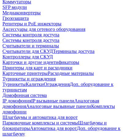
Коммутаторы
SFP модули
Медиаконвертеры
Грозозащита
Репитеры и PoE инжекторы
Аксессуары для сетевого оборудования
Системы контроля доступа
Системы контроля доступа
Считыватели и терминалы
Считыватели для СКУД
Терминалы доступа
Контроллеры для СКУД
Карточки и другие идентификаторы
Принтеры для карт и расходники
Карточные принтеры
Расходные материалы
Турникеты и ограждения
Турникеты
Калитки
Ограждения
Доп. оборудование к
турникетам
Домофонная система
IP домофония
IP вызывные панели
Аналоговая
домофония
Аналоговые вызывные панели
Комплекты
домофонии
Шлагбаумы и автоматика для ворот
Парковочные комплексы и системы
Шлагбаумы и
блокираторы
Автоматика для ворот
Доп. оборудование к
шлагбауму