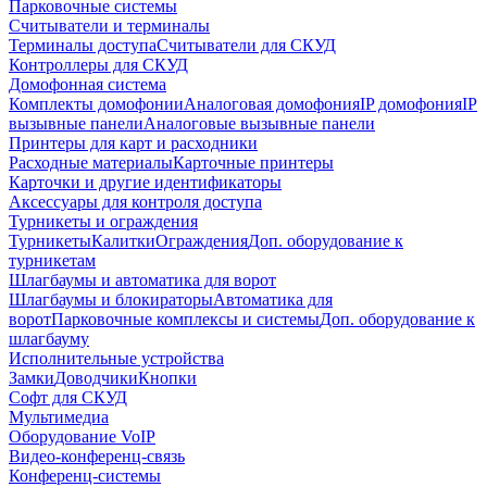
Парковочные системы
Считыватели и терминалы
Терминалы доступа
Считыватели для СКУД
Контроллеры для СКУД
Домофонная система
Комплекты домофонии
Аналоговая домофония
IP домофония
IP
вызывные панели
Аналоговые вызывные панели
Принтеры для карт и расходники
Расходные материалы
Карточные принтеры
Карточки и другие идентификаторы
Аксессуары для контроля доступа
Турникеты и ограждения
Турникеты
Калитки
Ограждения
Доп. оборудование к
турникетам
Шлагбаумы и автоматика для ворот
Шлагбаумы и блокираторы
Автоматика для
ворот
Парковочные комплексы и системы
Доп. оборудование к
шлагбауму
Исполнительные устройства
Замки
Доводчики
Кнопки
Софт для СКУД
Мультимедиа
Оборудование VoIP
Видео-конференц-связь
Конференц-системы