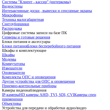
Системы "Клиент - кассир" (интеркомы)
Видеостены
Интерактивные доски , вывески и сенсорные экраны
Микрофоны
Техника малогабаритная
Снегоуборщики
Распродажа
Цифровые системы записи на базе ПК
Серверы и готовые решения
Блоки питания и аксессуары
Блоки питания
Блоки бесперебойного питания
Шкафы и комплектующие
Шкафы
Модемы
Коммутаторы
Извещатели
Оповещатели
Комплекты ОПС и оповещения
Другие устройства для ОПС и оповещения
Приемно-контрольные приборы
Камеры видеонаблюдения
IP-камеры
HD камеры AHD, TVI, SDI, CVI
Камеры спец
применения
Объективы
Устройства для передачи и обработки аудио/видео