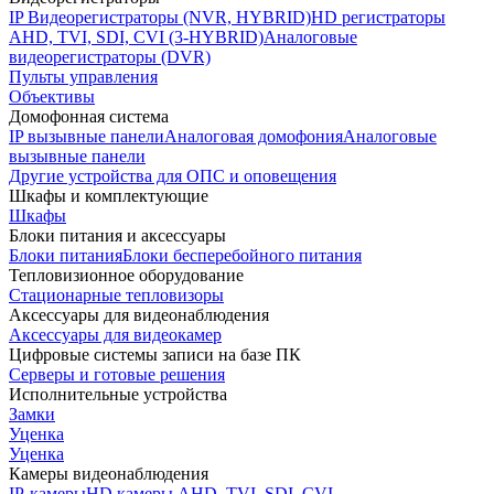
IP Видеорегистраторы (NVR, HYBRID)
HD регистраторы
AHD, TVI, SDI, CVI (3-HYBRID)
Аналоговые
видеорегистраторы (DVR)
Пульты управления
Объективы
Домофонная система
IP вызывные панели
Аналоговая домофония
Аналоговые
вызывные панели
Другие устройства для ОПС и оповещения
Шкафы и комплектующие
Шкафы
Блоки питания и аксессуары
Блоки питания
Блоки бесперебойного питания
Тепловизионное оборудование
Стационарные тепловизоры
Аксессуары для видеонаблюдения
Аксессуары для видеокамер
Цифровые системы записи на базе ПК
Серверы и готовые решения
Исполнительные устройства
Замки
Уценка
Уценка
Камеры видеонаблюдения
IP-камеры
HD камеры AHD, TVI, SDI, CVI