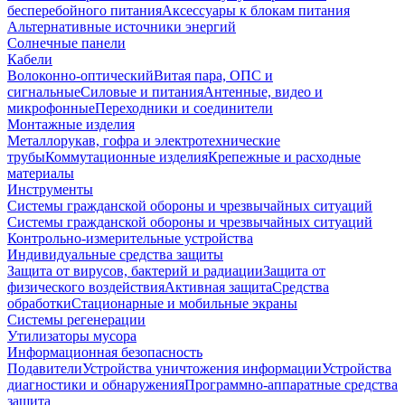
бесперебойного питания
Аксессуары к блокам питания
Альтернативные источники энергий
Солнечные панели
Кабели
Волоконно-оптический
Витая пара, ОПС и
сигнальные
Силовые и питания
Антенные, видео и
микрофонные
Переходники и соединители
Монтажные изделия
Металлорукав, гофра и электротехнические
трубы
Коммутационные изделия
Крепежные и расходные
материалы
Инструменты
Системы гражданской обороны и чрезвычайных ситуаций
Системы гражданской обороны и чрезвычайных ситуаций
Контрольно-измерительные устройства
Индивидуальные средства защиты
Защита от вирусов, бактерий и радиации
Защита от
физического воздействия
Активная защита
Средства
обработки
Стационарные и мобильные экраны
Системы регенерации
Утилизаторы мусора
Информационная безопасность
Подавители
Устройства уничтожения информации
Устройства
диагностики и обнаружения
Программно-аппаратные средства
защита