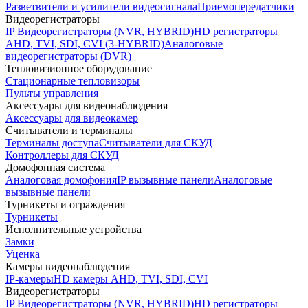
Разветвители и усилители видеосигнала
Приемопередатчики
Видеорегистраторы
IP Видеорегистраторы (NVR, HYBRID)
HD регистраторы
AHD, TVI, SDI, CVI (3-HYBRID)
Аналоговые
видеорегистраторы (DVR)
Тепловизионное оборудование
Стационарные тепловизоры
Пульты управления
Аксессуары для видеонаблюдения
Аксессуары для видеокамер
Считыватели и терминалы
Терминалы доступа
Считыватели для СКУД
Контроллеры для СКУД
Домофонная система
Аналоговая домофония
IP вызывные панели
Аналоговые
вызывные панели
Турникеты и ограждения
Турникеты
Исполнительные устройства
Замки
Уценка
Камеры видеонаблюдения
IP-камеры
HD камеры AHD, TVI, SDI, CVI
Видеорегистраторы
IP Видеорегистраторы (NVR, HYBRID)
HD регистраторы