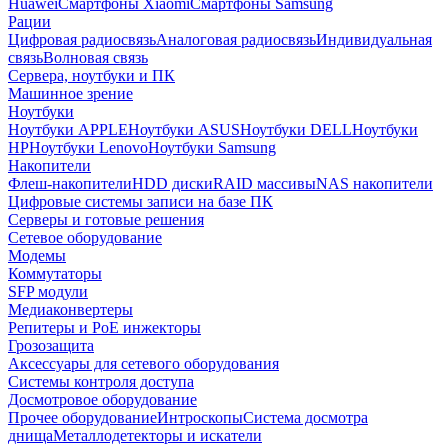
Huawei
Смартфоны Xiaomi
Смартфоны Samsung
Рации
Цифровая радиосвязь
Аналоговая радиосвязь
Индивидуальная
связь
Волновая связь
Сервера, ноутбуки и ПК
Машинное зрение
Ноутбуки
Ноутбуки APPLE
Ноутбуки ASUS
Ноутбуки DELL
Ноутбуки
HP
Ноутбуки Lenovo
Ноутбуки Samsung
Накопители
Флеш-накопители
HDD диски
RAID массивы
NAS накопители
Цифровые системы записи на базе ПК
Серверы и готовые решения
Сетевое оборудование
Модемы
Коммутаторы
SFP модули
Медиаконвертеры
Репитеры и PoE инжекторы
Грозозащита
Аксессуары для сетевого оборудования
Системы контроля доступа
Досмотровое оборудование
Прочее оборудование
Интроскопы
Система досмотра
днища
Металлодетекторы и искатели