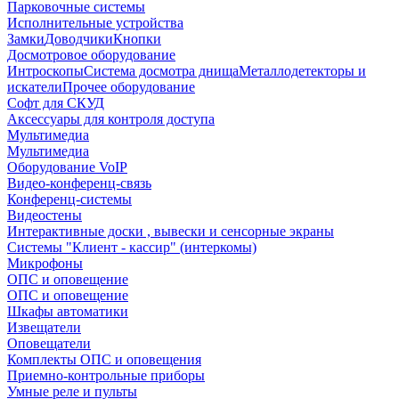
Парковочные системы
Исполнительные устройства
Замки
Доводчики
Кнопки
Досмотровое оборудование
Интроскопы
Система досмотра днища
Металлодетекторы и
искатели
Прочее оборудование
Софт для СКУД
Аксессуары для контроля доступа
Мультимедиа
Мультимедиа
Оборудование VoIP
Видео-конференц-связь
Конференц-системы
Видеостены
Интерактивные доски , вывески и сенсорные экраны
Системы "Клиент - кассир" (интеркомы)
Микрофоны
ОПС и оповещение
ОПС и оповещение
Шкафы автоматики
Извещатели
Оповещатели
Комплекты ОПС и оповещения
Приемно-контрольные приборы
Умные реле и пульты