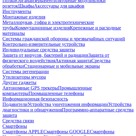
Полки
Органайзеры
Вентиляторные модули
Блоки
розеток
Шкафы
Аксессуары для шкафов
Инструменты
Монтажные изделия
Металлорукав, гофра и электротехнические
трубы
Коммутационные изделия
Крепежные и расходные
материалы
Системы гражданской обороны и чрезвычайных ситуаций
Контрольно-измерительные устройства
Индивидуальные средства защиты
Защита от вирусов, бактерий и радиации
Защита от
физического воздействия
Активная защита
Средства
обработки
Стационарные и мобильные экраны
Системы регенерации
Утилизаторы мусора
Другие гаджеты
Автономные GPS трекеры
Промышленные
компьютеры
Промышленные телефоны
Информационная безопасность
Подавители
Устройства уничтожения информации
Устройства
диагностики и обнаружения
Программно-аппаратные средства
защита
Средства связи
Смартфоны
Смартфоны APPLE
Смартфоны GOOGLE
Смартфоны