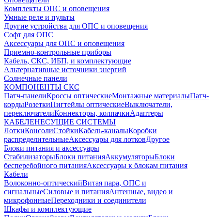
Комплекты ОПС и оповещения
Умные реле и пульты
Другие устройства для ОПС и оповещения
Софт для ОПС
Аксессуары для ОПС и оповещения
Приемно-контрольные приборы
Кабель, СКС, ИБП, и комплектующие
Альтернативные источники энергий
Солнечные панели
КОМПОНЕНТЫ СКС
Патч-панели
Кроссы оптические
Монтажные материалы
Патч-
корды
Розетки
Пигтейлы оптические
Выключатели,
переключатели
Коннекторы, колпачки
Адаптеры
КАБЕЛЕНЕСУЩИЕ СИСТЕМЫ
Лотки
Консоли
Стойки
Кабель-каналы
Коробки
распределительные
Аксессуары для лотков
Другое
Блоки питания и аксессуары
Стабилизаторы
Блоки питания
Аккумуляторы
Блоки
бесперебойного питания
Аксессуары к блокам питания
Кабели
Волоконно-оптический
Витая пара, ОПС и
сигнальные
Силовые и питания
Антенные, видео и
микрофонные
Переходники и соединители
Шкафы и комплектующие