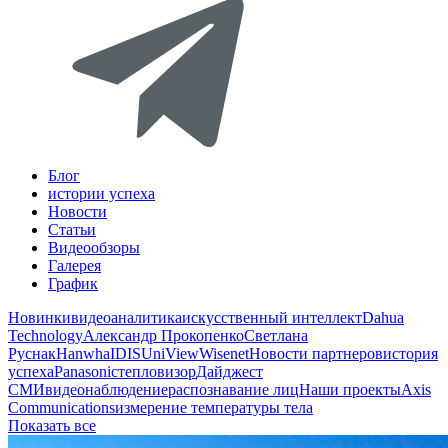
Блог
истории успеха
Новости
Статьи
Видеообзоры
Галерея
График
Новинки
видеоаналитика
искусственный интеллект
Dahua
Technology
Александр Прокопенко
Светлана
Руснак
Hanwha
IDIS
UniView
Wisenet
Новости партнеров
история
успеха
Panasonic
тепловизор
Дайджест
СМИ
видеонаблюдение
распознавание лиц
Наши проекты
Axis
Communications
измерение температуры тела
Показать все