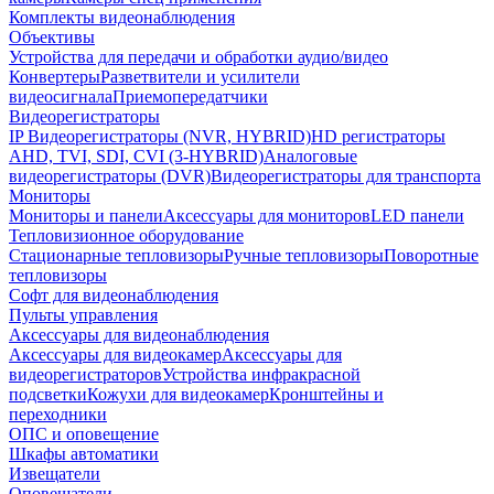
Комплекты видеонаблюдения
Объективы
Устройства для передачи и обработки аудио/видео
Конвертеры
Разветвители и усилители
видеосигнала
Приемопередатчики
Видеорегистраторы
IP Видеорегистраторы (NVR, HYBRID)
HD регистраторы
AHD, TVI, SDI, CVI (3-HYBRID)
Аналоговые
видеорегистраторы (DVR)
Видеорегистраторы для транспорта
Мониторы
Мониторы и панели
Аксессуары для мониторов
LED панели
Тепловизионное оборудование
Стационарные тепловизоры
Ручные тепловизоры
Поворотные
тепловизоры
Софт для видеонаблюдения
Пульты управления
Аксессуары для видеонаблюдения
Аксессуары для видеокамер
Аксессуары для
видеорегистраторов
Устройства инфракрасной
подсветки
Кожухи для видеокамер
Кронштейны и
переходники
ОПС и оповещение
Шкафы автоматики
Извещатели
Оповещатели