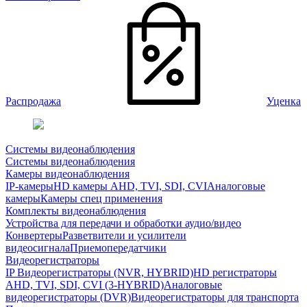
Распродажа
Уценка
Системы видеонаблюдения
Системы видеонаблюдения
Камеры видеонаблюдения
IP-камеры
HD камеры AHD, TVI, SDI, CVI
Аналоговые
камеры
Камеры спец применения
Комплекты видеонаблюдения
Устройства для передачи и обработки аудио/видео
Конвертеры
Разветвители и усилители
видеосигнала
Приемопередатчики
Видеорегистраторы
IP Видеорегистраторы (NVR, HYBRID)
HD регистраторы
AHD, TVI, SDI, CVI (3-HYBRID)
Аналоговые
видеорегистраторы (DVR)
Видеорегистраторы для транспорта