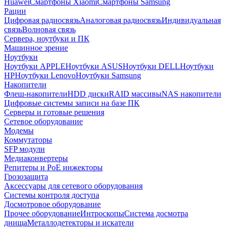
Huawei
Смартфоны Xiaomi
Смартфоны Samsung
Рации
Цифровая радиосвязь
Аналоговая радиосвязь
Индивидуальная
связь
Волновая связь
Сервера, ноутбуки и ПК
Машинное зрение
Ноутбуки
Ноутбуки APPLE
Ноутбуки ASUS
Ноутбуки DELL
Ноутбуки
HP
Ноутбуки Lenovo
Ноутбуки Samsung
Накопители
Флеш-накопители
HDD диски
RAID массивы
NAS накопители
Цифровые системы записи на базе ПК
Серверы и готовые решения
Сетевое оборудование
Модемы
Коммутаторы
SFP модули
Медиаконвертеры
Репитеры и PoE инжекторы
Грозозащита
Аксессуары для сетевого оборудования
Системы контроля доступа
Досмотровое оборудование
Прочее оборудование
Интроскопы
Система досмотра
днища
Металлодетекторы и искатели