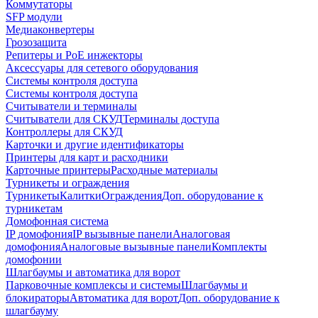
Коммутаторы
SFP модули
Медиаконвертеры
Грозозащита
Репитеры и PoE инжекторы
Аксессуары для сетевого оборудования
Системы контроля доступа
Системы контроля доступа
Считыватели и терминалы
Считыватели для СКУД
Терминалы доступа
Контроллеры для СКУД
Карточки и другие идентификаторы
Принтеры для карт и расходники
Карточные принтеры
Расходные материалы
Турникеты и ограждения
Турникеты
Калитки
Ограждения
Доп. оборудование к
турникетам
Домофонная система
IP домофония
IP вызывные панели
Аналоговая
домофония
Аналоговые вызывные панели
Комплекты
домофонии
Шлагбаумы и автоматика для ворот
Парковочные комплексы и системы
Шлагбаумы и
блокираторы
Автоматика для ворот
Доп. оборудование к
шлагбауму