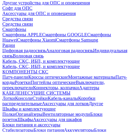
Другие устройства для ОПС и оповещения
Софт для ОПС
Аксессуары для ОПС и оповещения
Средства связи
Средства связи
Смартфоны
Смартфоны APPLE
Смартфоны GOOGLE
Смартфоны
Huawei
Смартфоны Xiaomi
Смартфоны Samsung
Рации
Цифровая радиосвязь
Аналоговая радиосвязь
Индивидуальная
связь
Волновая связь
Кабель, СКС, ИБП, и комплектующие
Кабель, СКС, ИБП, и комплектующие
КОМПОНЕНТЫ СКС
Патч-панели
Кроссы оптические
Монтажные материалы
Патч-
корды
Розетки
Пигтейлы оптические
Выключатели,
переключатели
Коннекторы, колпачки
Адаптеры
КАБЕЛЕНЕСУЩИЕ СИСТЕМЫ
Лотки
Консоли
Стойки
Кабель-каналы
Коробки
распределительные
Аксессуары для лотков
Другое
Шкафы и комплектующие
Полки
Органайзеры
Вентиляторные модули
Блоки
розеток
Шкафы
Аксессуары для шкафов
Блоки питания и аксессуары
Стабилизаторы
Блоки питания
Аккумуляторы
Блоки