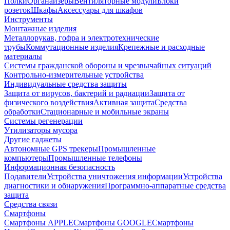
Полки
Органайзеры
Вентиляторные модули
Блоки
розеток
Шкафы
Аксессуары для шкафов
Инструменты
Монтажные изделия
Металлорукав, гофра и электротехнические
трубы
Коммутационные изделия
Крепежные и расходные
материалы
Системы гражданской обороны и чрезвычайных ситуаций
Контрольно-измерительные устройства
Индивидуальные средства защиты
Защита от вирусов, бактерий и радиации
Защита от
физического воздействия
Активная защита
Средства
обработки
Стационарные и мобильные экраны
Системы регенерации
Утилизаторы мусора
Другие гаджеты
Автономные GPS трекеры
Промышленные
компьютеры
Промышленные телефоны
Информационная безопасность
Подавители
Устройства уничтожения информации
Устройства
диагностики и обнаружения
Программно-аппаратные средства
защита
Средства связи
Смартфоны
Смартфоны APPLE
Смартфоны GOOGLE
Смартфоны