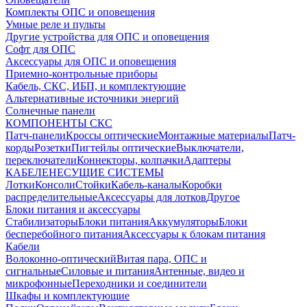
Комплекты ОПС и оповещения
Умные реле и пульты
Другие устройства для ОПС и оповещения
Софт для ОПС
Аксессуары для ОПС и оповещения
Приемно-контрольные приборы
Кабель, СКС, ИБП, и комплектующие
Альтернативные источники энергий
Солнечные панели
КОМПОНЕНТЫ СКС
Патч-панели
Кроссы оптические
Монтажные материалы
Патч-
корды
Розетки
Пигтейлы оптические
Выключатели,
переключатели
Коннекторы, колпачки
Адаптеры
КАБЕЛЕНЕСУЩИЕ СИСТЕМЫ
Лотки
Консоли
Стойки
Кабель-каналы
Коробки
распределительные
Аксессуары для лотков
Другое
Блоки питания и аксессуары
Стабилизаторы
Блоки питания
Аккумуляторы
Блоки
бесперебойного питания
Аксессуары к блокам питания
Кабели
Волоконно-оптический
Витая пара, ОПС и
сигнальные
Силовые и питания
Антенные, видео и
микрофонные
Переходники и соединители
Шкафы и комплектующие