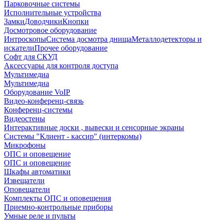
Парковочные системы
Исполнительные устройства
Замки
Доводчики
Кнопки
Досмотровое оборудование
Интроскопы
Система досмотра днища
Металлодетекторы и
искатели
Прочее оборудование
Софт для СКУД
Аксессуары для контроля доступа
Мультимедиа
Мультимедиа
Оборудование VoIP
Видео-конференц-связь
Конференц-системы
Видеостены
Интерактивные доски , вывески и сенсорные экраны
Системы "Клиент - кассир" (интеркомы)
Микрофоны
ОПС и оповещение
ОПС и оповещение
Шкафы автоматики
Извещатели
Оповещатели
Комплекты ОПС и оповещения
Приемно-контрольные приборы
Умные реле и пульты