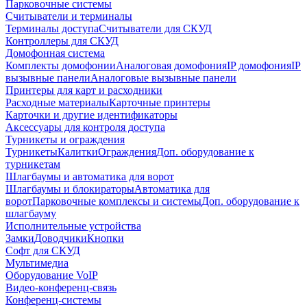
Парковочные системы
Считыватели и терминалы
Терминалы доступа
Считыватели для СКУД
Контроллеры для СКУД
Домофонная система
Комплекты домофонии
Аналоговая домофония
IP домофония
IP
вызывные панели
Аналоговые вызывные панели
Принтеры для карт и расходники
Расходные материалы
Карточные принтеры
Карточки и другие идентификаторы
Аксессуары для контроля доступа
Турникеты и ограждения
Турникеты
Калитки
Ограждения
Доп. оборудование к
турникетам
Шлагбаумы и автоматика для ворот
Шлагбаумы и блокираторы
Автоматика для
ворот
Парковочные комплексы и системы
Доп. оборудование к
шлагбауму
Исполнительные устройства
Замки
Доводчики
Кнопки
Софт для СКУД
Мультимедиа
Оборудование VoIP
Видео-конференц-связь
Конференц-системы