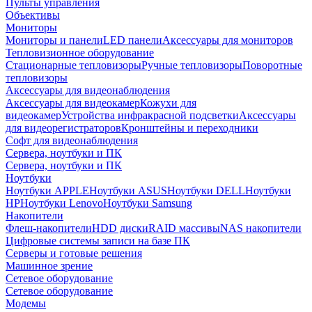
Пульты управления
Объективы
Мониторы
Мониторы и панели
LED панели
Аксессуары для мониторов
Тепловизионное оборудование
Стационарные тепловизоры
Ручные тепловизоры
Поворотные
тепловизоры
Аксессуары для видеонаблюдения
Аксессуары для видеокамер
Кожухи для
видеокамер
Устройства инфракрасной подсветки
Аксессуары
для видеорегистраторов
Кронштейны и переходники
Софт для видеонаблюдения
Сервера, ноутбуки и ПК
Сервера, ноутбуки и ПК
Ноутбуки
Ноутбуки APPLE
Ноутбуки ASUS
Ноутбуки DELL
Ноутбуки
HP
Ноутбуки Lenovo
Ноутбуки Samsung
Накопители
Флеш-накопители
HDD диски
RAID массивы
NAS накопители
Цифровые системы записи на базе ПК
Серверы и готовые решения
Машинное зрение
Сетевое оборудование
Сетевое оборудование
Модемы