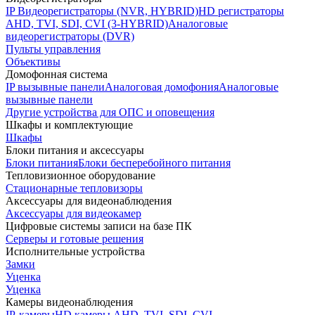
IP Видеорегистраторы (NVR, HYBRID)
HD регистраторы
AHD, TVI, SDI, CVI (3-HYBRID)
Аналоговые
видеорегистраторы (DVR)
Пульты управления
Объективы
Домофонная система
IP вызывные панели
Аналоговая домофония
Аналоговые
вызывные панели
Другие устройства для ОПС и оповещения
Шкафы и комплектующие
Шкафы
Блоки питания и аксессуары
Блоки питания
Блоки бесперебойного питания
Тепловизионное оборудование
Стационарные тепловизоры
Аксессуары для видеонаблюдения
Аксессуары для видеокамер
Цифровые системы записи на базе ПК
Серверы и готовые решения
Исполнительные устройства
Замки
Уценка
Уценка
Камеры видеонаблюдения
IP-камеры
HD камеры AHD, TVI, SDI, CVI