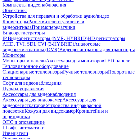
Комплекты видеонаблюдения
Объективы
Устройства для передачи и обработки аудио/видео
Конвертеры
Разветвители и усилители
видеосигнала
Приемопередатчики
Видеорегистраторы
IP Видеорегистраторы (NVR, HYBRID)
HD регистраторы
AHD, TVI, SDI, CVI (3-HYBRID)
Аналоговые
видеорегистраторы (DVR)
Видеорегистраторы для транспорта
Мониторы
Мониторы и панели
Аксессуары для мониторов
LED панели
Тепловизионное оборудование
Стационарные тепловизоры
Ручные тепловизоры
Поворотные
тепловизоры
Софт для видеонаблюдения
Пульты управления
Аксессуары для видеонаблюдения
Аксессуары для видеокамер
Аксессуары для
видеорегистраторов
Устройства инфракрасной
подсветки
Кожухи для видеокамер
Кронштейны и
переходники
ОПС и оповещение
Шкафы автоматики
Извещатели
Оповещатели