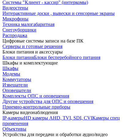
Системы "Клиент - кассир" (интеркомы)
Видеостены
Интерактивные доски , вывески и сенсорные экраны
Микрофоны
Техника малогабаритная
Снегоуборщики
Распродажа
Цифровые системы записи на базе ПК
Серверы и готовые решения
Блоки питания и аксессуары
Блоки питания
Блоки бесперебойного питания
Шкафы и комплектующие
Шкафы
Модемы
Коммутаторы
Извещатели
Оповещатели
Комплекты ОПС и оповещения
Другие устройства для ОПС и оповещения
Приемно-контрольные приборы
Камеры видеонаблюдения
IP-камеры
HD камеры AHD, TVI, SDI, CVI
Камеры спец
применения
Объективы
Устройства для передачи и обработки аудио/видео