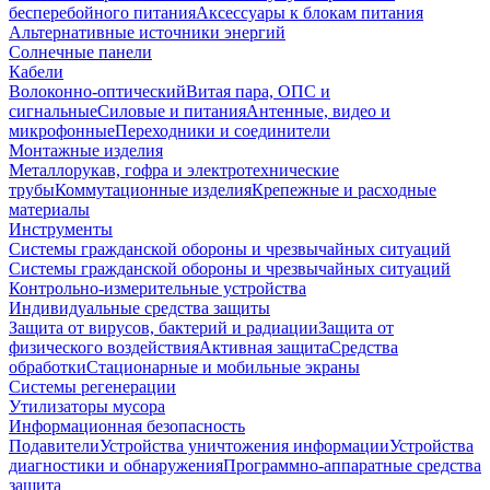
бесперебойного питания
Аксессуары к блокам питания
Альтернативные источники энергий
Солнечные панели
Кабели
Волоконно-оптический
Витая пара, ОПС и
сигнальные
Силовые и питания
Антенные, видео и
микрофонные
Переходники и соединители
Монтажные изделия
Металлорукав, гофра и электротехнические
трубы
Коммутационные изделия
Крепежные и расходные
материалы
Инструменты
Системы гражданской обороны и чрезвычайных ситуаций
Системы гражданской обороны и чрезвычайных ситуаций
Контрольно-измерительные устройства
Индивидуальные средства защиты
Защита от вирусов, бактерий и радиации
Защита от
физического воздействия
Активная защита
Средства
обработки
Стационарные и мобильные экраны
Системы регенерации
Утилизаторы мусора
Информационная безопасность
Подавители
Устройства уничтожения информации
Устройства
диагностики и обнаружения
Программно-аппаратные средства
защита