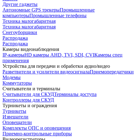
Другие гаджеты
Автономные GPS трекеры
Промышленные
компьютеры
Промышленные телефоны
Техника малогабаритная
Техника малогабаритная
Снегоуборщики
Распродажа
Распродажа
Камеры видеонаблюдения
IP-камеры
HD камеры AHD, TVI, SDI, CVI
Камеры спец
применения
Устройства для передачи и обработки аудио/видео
Разветвители и усилители видеосигнала
Приемопередатчики
Модемы
Коммутаторы
Считыватели и терминалы
Считыватели для СКУД
Терминалы доступа
Контроллеры для СКУД
Турникеты и ограждения
Турникеты
Извещатели
Оповещатели
Комплекты ОПС и оповещения
Приемно-контрольные приборы
Видеорегистраторы