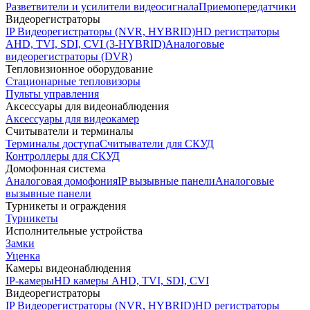
Разветвители и усилители видеосигнала
Приемопередатчики
Видеорегистраторы
IP Видеорегистраторы (NVR, HYBRID)
HD регистраторы
AHD, TVI, SDI, CVI (3-HYBRID)
Аналоговые
видеорегистраторы (DVR)
Тепловизионное оборудование
Стационарные тепловизоры
Пульты управления
Аксессуары для видеонаблюдения
Аксессуары для видеокамер
Считыватели и терминалы
Терминалы доступа
Считыватели для СКУД
Контроллеры для СКУД
Домофонная система
Аналоговая домофония
IP вызывные панели
Аналоговые
вызывные панели
Турникеты и ограждения
Турникеты
Исполнительные устройства
Замки
Уценка
Камеры видеонаблюдения
IP-камеры
HD камеры AHD, TVI, SDI, CVI
Видеорегистраторы
IP Видеорегистраторы (NVR, HYBRID)
HD регистраторы