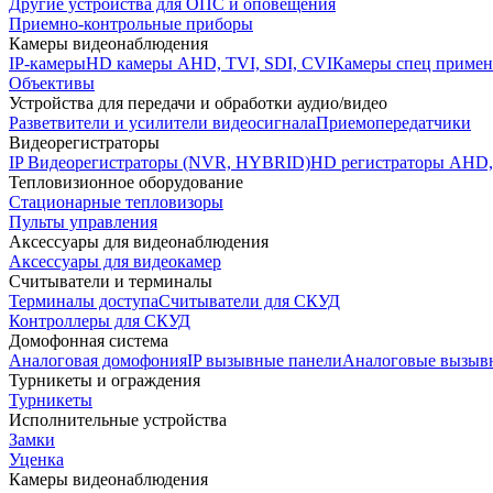
Другие устройства для ОПС и оповещения
Приемно-контрольные приборы
Камеры видеонаблюдения
IP-камеры
HD камеры AHD, TVI, SDI, CVI
Камеры спец примен
Объективы
Устройства для передачи и обработки аудио/видео
Разветвители и усилители видеосигнала
Приемопередатчики
Видеорегистраторы
IP Видеорегистраторы (NVR, HYBRID)
HD регистраторы AHD,
Тепловизионное оборудование
Стационарные тепловизоры
Пульты управления
Аксессуары для видеонаблюдения
Аксессуары для видеокамер
Считыватели и терминалы
Терминалы доступа
Считыватели для СКУД
Контроллеры для СКУД
Домофонная система
Аналоговая домофония
IP вызывные панели
Аналоговые вызыв
Турникеты и ограждения
Турникеты
Исполнительные устройства
Замки
Уценка
Камеры видеонаблюдения