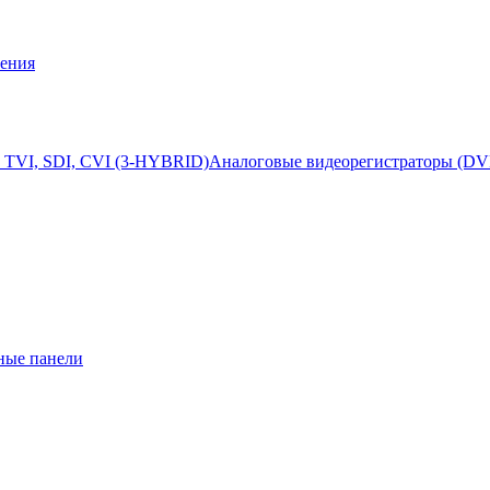
ения
 TVI, SDI, CVI (3-HYBRID)
Аналоговые видеорегистраторы (DV
ные панели