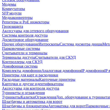
Модемы
Коммутаторы
SFP модули
Медиаконвертеры
Репитеры и PoE инжекторы
Грозозащита
Аксессуары для сетевого оборудования
Системы контроля доступа
Досмотровое оборудование
Прочее оборудование
Интроскопы
Система досмотра днища
Мета
Парковочные системы
Считыватели и терминалы
Терминалы доступа
Считыватели для СКУД
Контроллеры для СКУД
Домофонная система
Комплекты домофонии
Аналоговая домофония
IP домофония
IP
Принтеры для карт и расходники
Расходные материалы
Карточные принтеры
Карточки и другие идентификаторы
Аксессуары для контроля доступа
Турникеты и ограждения
Турникеты
Калитки
Ограждения
Доп. оборудование к турникета
Шлагбаумы и автоматика для ворот
Шлагбаумы и блокираторы
Автоматика для ворот
Парковочные 