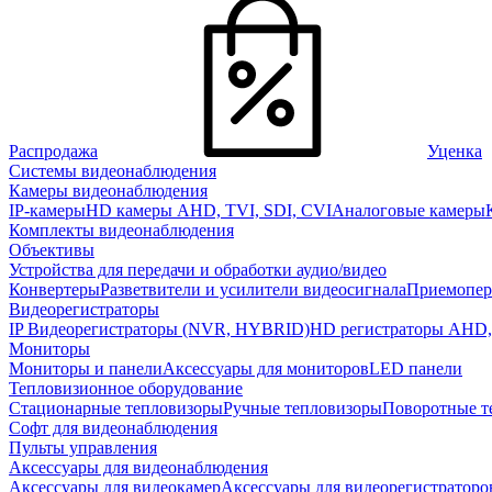
Распродажа
Уценка
Системы видеонаблюдения
Камеры видеонаблюдения
IP-камеры
HD камеры AHD, TVI, SDI, CVI
Аналоговые камеры
Комплекты видеонаблюдения
Объективы
Устройства для передачи и обработки аудио/видео
Конвертеры
Разветвители и усилители видеосигнала
Приемопер
Видеорегистраторы
IP Видеорегистраторы (NVR, HYBRID)
HD регистраторы AHD,
Мониторы
Мониторы и панели
Аксессуары для мониторов
LED панели
Тепловизионное оборудование
Стационарные тепловизоры
Ручные тепловизоры
Поворотные т
Софт для видеонаблюдения
Пульты управления
Аксессуары для видеонаблюдения
Аксессуары для видеокамер
Аксессуары для видеорегистраторо