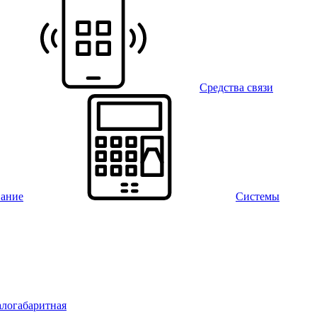
Средства связи
вание
Системы
алогабаритная