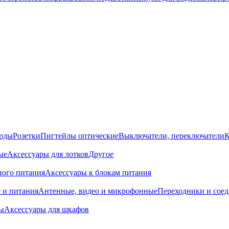
орды
Розетки
Пигтейлы оптические
Выключатели, переключатели
К
ые
Аксессуары для лотков
Другое
ного питания
Аксессуары к блокам питания
 и питания
Антенные, видео и микрофонные
Переходники и сое
ы
Аксессуары для шкафов