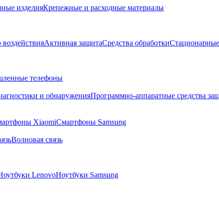
ные изделия
Крепежные и расходные материалы
о воздействия
Активная защита
Средства обработки
Стационарные
ленные телефоны
диагностики и обнаружения
Программно-аппаратные средства за
артфоны Xiaomi
Смартфоны Samsung
язь
Волновая связь
Ноутбуки Lenovo
Ноутбуки Samsung