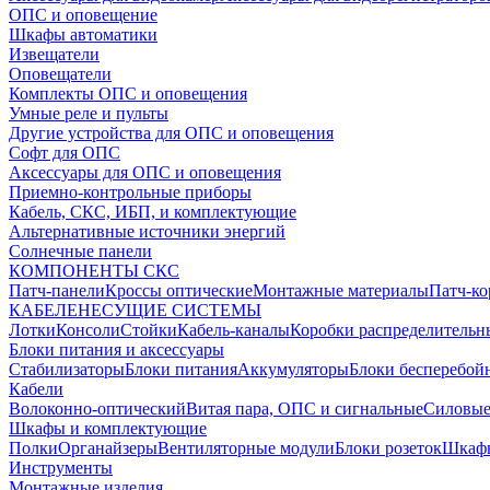
ОПС и оповещение
Шкафы автоматики
Извещатели
Оповещатели
Комплекты ОПС и оповещения
Умные реле и пульты
Другие устройства для ОПС и оповещения
Софт для ОПС
Аксессуары для ОПС и оповещения
Приемно-контрольные приборы
Кабель, СКС, ИБП, и комплектующие
Альтернативные источники энергий
Солнечные панели
КОМПОНЕНТЫ СКС
Патч-панели
Кроссы оптические
Монтажные материалы
Патч-к
КАБЕЛЕНЕСУЩИЕ СИСТЕМЫ
Лотки
Консоли
Стойки
Кабель-каналы
Коробки распределительн
Блоки питания и аксессуары
Стабилизаторы
Блоки питания
Аккумуляторы
Блоки бесперебой
Кабели
Волоконно-оптический
Витая пара, ОПС и сигнальные
Силовые
Шкафы и комплектующие
Полки
Органайзеры
Вентиляторные модули
Блоки розеток
Шкаф
Инструменты
Монтажные изделия