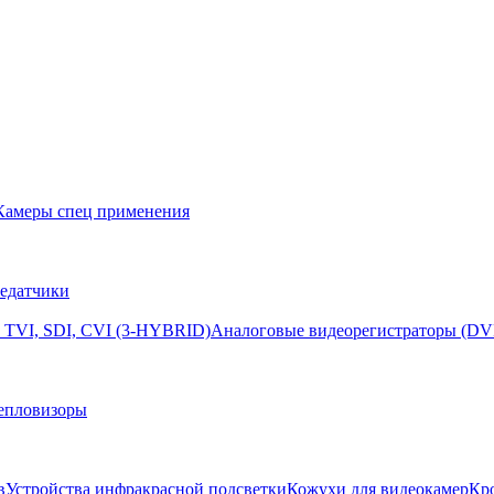
Камеры спец применения
едатчики
 TVI, SDI, CVI (3-HYBRID)
Аналоговые видеорегистраторы (DV
епловизоры
в
Устройства инфракрасной подсветки
Кожухи для видеокамер
Кр