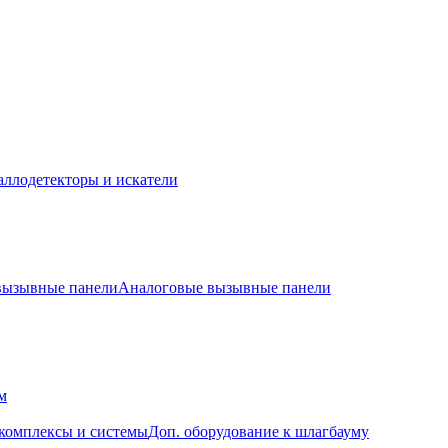
ллодетекторы и искатели
 вызывные панели
Аналоговые вызывные панели
м
комплексы и системы
Доп. оборудование к шлагбауму