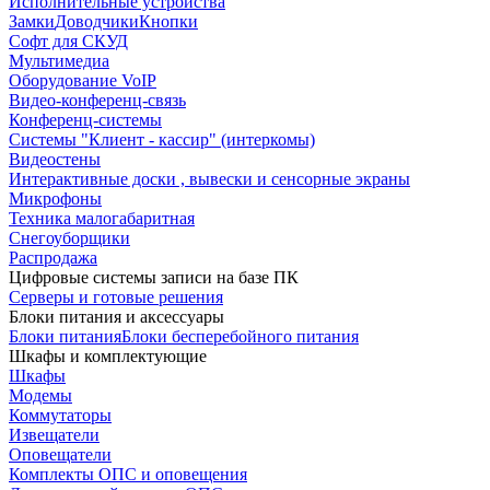
Исполнительные устройства
Замки
Доводчики
Кнопки
Софт для СКУД
Мультимедиа
Оборудование VoIP
Видео-конференц-связь
Конференц-системы
Системы "Клиент - кассир" (интеркомы)
Видеостены
Интерактивные доски , вывески и сенсорные экраны
Микрофоны
Техника малогабаритная
Снегоуборщики
Распродажа
Цифровые системы записи на базе ПК
Серверы и готовые решения
Блоки питания и аксессуары
Блоки питания
Блоки бесперебойного питания
Шкафы и комплектующие
Шкафы
Модемы
Коммутаторы
Извещатели
Оповещатели
Комплекты ОПС и оповещения