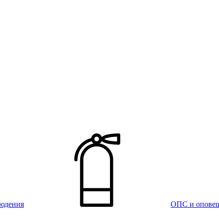
юдения
ОПС и опове