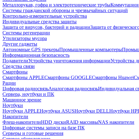
Металлорукав, гофра и электротехнические трубы
Коммутацион
Системы гражданской обороны и чрезвычайных ситуаций
Контрольно-измерительные устройства
Индивидуальные средства защиты
Защита от вирусов, бактерий и радиации
Защита от физическог
Системы регенерации
Утилизаторы мусора
Другие гаджеты
Автономные GPS трекеры
Промышленные компьютеры
Промыш
Информационная безопасность
Подавители
Устройства уничтожения информации
Устройства 
Средства связи
Смартфоны
Смартфоны APPLE
Смартфоны GOOGLE
Смартфоны Huawei
См
Рации
Цифровая радиосвязь
Аналоговая радиосвязь
Индивидуальная св
Сервера, ноутбуки и ПК
Машинное зрение
Ноутбуки
Ноутбуки APPLE
Ноутбуки ASUS
Ноутбуки DELL
Ноутбуки HP
Накопители
Флеш-накопители
HDD диски
RAID массивы
NAS накопители
Цифровые системы записи на базе ПК
Серверы и готовые решения
Сетевое оборудование