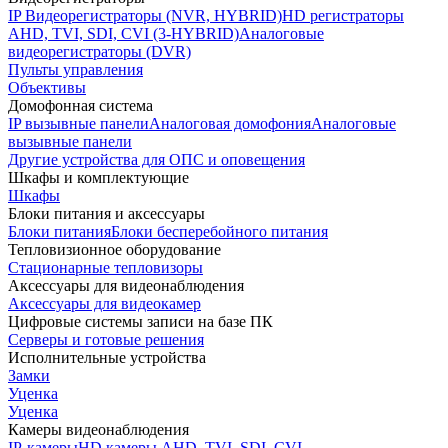
IP Видеорегистраторы (NVR, HYBRID)
HD регистраторы
AHD, TVI, SDI, CVI (3-HYBRID)
Аналоговые
видеорегистраторы (DVR)
Пульты управления
Объективы
Домофонная система
IP вызывные панели
Аналоговая домофония
Аналоговые
вызывные панели
Другие устройства для ОПС и оповещения
Шкафы и комплектующие
Шкафы
Блоки питания и аксессуары
Блоки питания
Блоки бесперебойного питания
Тепловизионное оборудование
Стационарные тепловизоры
Аксессуары для видеонаблюдения
Аксессуары для видеокамер
Цифровые системы записи на базе ПК
Серверы и готовые решения
Исполнительные устройства
Замки
Уценка
Уценка
Камеры видеонаблюдения
IP-камеры
HD камеры AHD, TVI, SDI, CVI