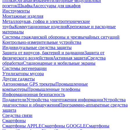
Полки
Органайзеры
Вентиляторные модули
Блоки
розеток
Шкафы
Аксессуары для шкафов
Инструменты
Монтажные изделия
Металлорукав, гофра и электротехнические
трубы
Коммутационные изделия
Крепежные и расходные
материалы
Системы гражданской обороны и чрезвычайных ситуаций
Контрольно-измерительные устройства
Индивидуальные средства защиты
Защита от вирусов, бактерий и радиации
Защита от
физического воздействия
Активная защита
Средства
обработки
Стационарные и мобильные экраны
Системы регенерации
Утилизаторы мусора
Другие гаджеты
Автономные GPS трекеры
Промышленные
компьютеры
Промышленные телефоны
Информационная безопасность
Подавители
Устройства уничтожения информации
Устройства
диагностики и обнаружения
Программно-аппаратные средства
защита
Средства связи
Смартфоны
Смартфоны APPLE
Смартфоны GOOGLE
Смартфоны