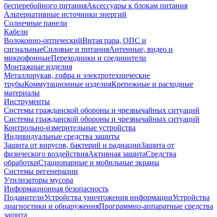
бесперебойного питания
Аксессуары к блокам питания
Альтернативные источники энергий
Солнечные панели
Кабели
Волоконно-оптический
Витая пара, ОПС и
сигнальные
Силовые и питания
Антенные, видео и
микрофонные
Переходники и соединители
Монтажные изделия
Металлорукав, гофра и электротехнические
трубы
Коммутационные изделия
Крепежные и расходные
материалы
Инструменты
Системы гражданской обороны и чрезвычайных ситуаций
Системы гражданской обороны и чрезвычайных ситуаций
Контрольно-измерительные устройства
Индивидуальные средства защиты
Защита от вирусов, бактерий и радиации
Защита от
физического воздействия
Активная защита
Средства
обработки
Стационарные и мобильные экраны
Системы регенерации
Утилизаторы мусора
Информационная безопасность
Подавители
Устройства уничтожения информации
Устройства
диагностики и обнаружения
Программно-аппаратные средства
защита