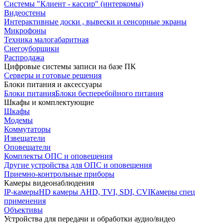
Системы "Клиент - кассир" (интеркомы)
Видеостены
Интерактивные доски , вывески и сенсорные экраны
Микрофоны
Техника малогабаритная
Снегоуборщики
Распродажа
Цифровые системы записи на базе ПК
Серверы и готовые решения
Блоки питания и аксессуары
Блоки питания
Блоки бесперебойного питания
Шкафы и комплектующие
Шкафы
Модемы
Коммутаторы
Извещатели
Оповещатели
Комплекты ОПС и оповещения
Другие устройства для ОПС и оповещения
Приемно-контрольные приборы
Камеры видеонаблюдения
IP-камеры
HD камеры AHD, TVI, SDI, CVI
Камеры спец
применения
Объективы
Устройства для передачи и обработки аудио/видео