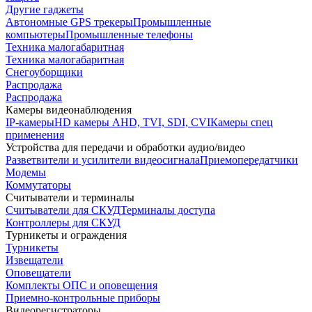
Другие гаджеты
Автономные GPS трекеры
Промышленные
компьютеры
Промышленные телефоны
Техника малогабаритная
Техника малогабаритная
Снегоуборщики
Распродажа
Распродажа
Камеры видеонаблюдения
IP-камеры
HD камеры AHD, TVI, SDI, CVI
Камеры спец
применения
Устройства для передачи и обработки аудио/видео
Разветвители и усилители видеосигнала
Приемопередатчики
Модемы
Коммутаторы
Считыватели и терминалы
Считыватели для СКУД
Терминалы доступа
Контроллеры для СКУД
Турникеты и ограждения
Турникеты
Извещатели
Оповещатели
Комплекты ОПС и оповещения
Приемно-контрольные приборы
Видеорегистраторы