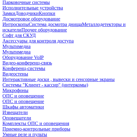
Парковочные системы
Исполнительные устройства
Замки
Доводчики
Кнопки
Досмотровое оборудование
Интроскопы
Система досмотра днища
Металлодетекторы и
искатели
Прочее оборудование
Софт для СКУД
Аксессуары для контроля доступа
Мультимедиа
Мультимедиа
Оборудование VoIP
Видео-конференц-связь
Конференц-системы
Видеостены
Интерактивные доски , вывески и сенсорные экраны
Системы "Клиент - кассир" (интеркомы)
Микрофоны
ОПС и оповещение
ОПС и оповещение
Шкафы автоматики
Извещатели
Оповещатели
Комплекты ОПС и оповещения
Приемно-контрольные приборы
Умные реле и пульты