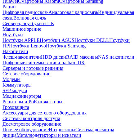
Huawei
Смартфоны Xiaomi
Смартфоны Samsung
Рации
Цифровая радиосвязь
Аналоговая радиосвязь
Индивидуальная
связь
Волновая связь
Сервера, ноутбуки и ПК
Машинное зрение
Ноутбуки
Ноутбуки APPLE
Ноутбуки ASUS
Ноутбуки DELL
Ноутбуки
HP
Ноутбуки Lenovo
Ноутбуки Samsung
Накопители
Флеш-накопители
HDD диски
RAID массивы
NAS накопители
Цифровые системы записи на базе ПК
Серверы и готовые решения
Сетевое оборудование
Модемы
Коммутаторы
SFP модули
Медиаконвертеры
Репитеры и PoE инжекторы
Грозозащита
Аксессуары для сетевого оборудования
Системы контроля доступа
Досмотровое оборудование
Прочее оборудование
Интроскопы
Система досмотра
днища
Металлодетекторы и искатели