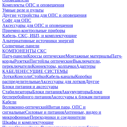
Комплекты ОПС и оповещения
Умные реле и пульты
Другие устройства для ОПС и оповещения
Софт для ОПС
Аксессуары для ОПС и оповещения
Приемно-контрольные приборы
Кабель, СКС, ИБП, и комплектующие
Альтернативные источники энергий
Солнечные панели
КОМПОНЕНТЫ СКС
Патч-панели
Кроссы оптические
Монтажные материалы
Патч-
корды
Розетки
Пигтейлы оптические
Выключатели,
переключатели
Коннекторы, колпачки
Адаптеры
КАБЕЛЕНЕСУЩИЕ СИСТЕМЫ
Лотки
Консоли
Стойки
Кабель-каналы
Коробки
распределительные
Аксессуары для лотков
Другое
Блоки питания и аксессуары
Стабилизаторы
Блоки питания
Аккумуляторы
Блоки
бесперебойного питания
Аксессуары к блокам питания
Кабели
Волоконно-оптический
Витая пара, ОПС и
сигнальные
Силовые и питания
Антенные, видео и
микрофонные
Переходники и соединители
Шкафы и комплектующие