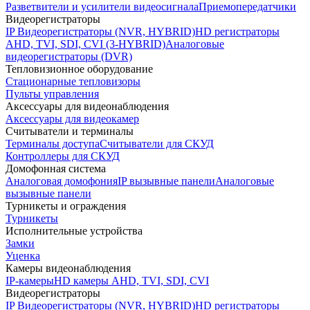
Разветвители и усилители видеосигнала
Приемопередатчики
Видеорегистраторы
IP Видеорегистраторы (NVR, HYBRID)
HD регистраторы
AHD, TVI, SDI, CVI (3-HYBRID)
Аналоговые
видеорегистраторы (DVR)
Тепловизионное оборудование
Стационарные тепловизоры
Пульты управления
Аксессуары для видеонаблюдения
Аксессуары для видеокамер
Считыватели и терминалы
Терминалы доступа
Считыватели для СКУД
Контроллеры для СКУД
Домофонная система
Аналоговая домофония
IP вызывные панели
Аналоговые
вызывные панели
Турникеты и ограждения
Турникеты
Исполнительные устройства
Замки
Уценка
Камеры видеонаблюдения
IP-камеры
HD камеры AHD, TVI, SDI, CVI
Видеорегистраторы
IP Видеорегистраторы (NVR, HYBRID)
HD регистраторы