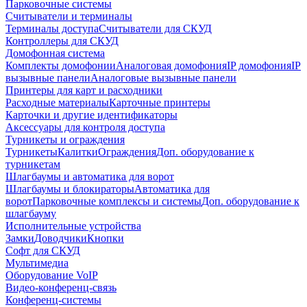
Парковочные системы
Считыватели и терминалы
Терминалы доступа
Считыватели для СКУД
Контроллеры для СКУД
Домофонная система
Комплекты домофонии
Аналоговая домофония
IP домофония
IP
вызывные панели
Аналоговые вызывные панели
Принтеры для карт и расходники
Расходные материалы
Карточные принтеры
Карточки и другие идентификаторы
Аксессуары для контроля доступа
Турникеты и ограждения
Турникеты
Калитки
Ограждения
Доп. оборудование к
турникетам
Шлагбаумы и автоматика для ворот
Шлагбаумы и блокираторы
Автоматика для
ворот
Парковочные комплексы и системы
Доп. оборудование к
шлагбауму
Исполнительные устройства
Замки
Доводчики
Кнопки
Софт для СКУД
Мультимедиа
Оборудование VoIP
Видео-конференц-связь
Конференц-системы