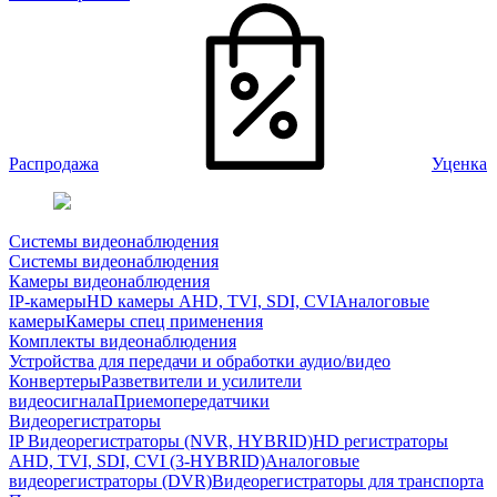
Распродажа
Уценка
Системы видеонаблюдения
Системы видеонаблюдения
Камеры видеонаблюдения
IP-камеры
HD камеры AHD, TVI, SDI, CVI
Аналоговые
камеры
Камеры спец применения
Комплекты видеонаблюдения
Устройства для передачи и обработки аудио/видео
Конвертеры
Разветвители и усилители
видеосигнала
Приемопередатчики
Видеорегистраторы
IP Видеорегистраторы (NVR, HYBRID)
HD регистраторы
AHD, TVI, SDI, CVI (3-HYBRID)
Аналоговые
видеорегистраторы (DVR)
Видеорегистраторы для транспорта