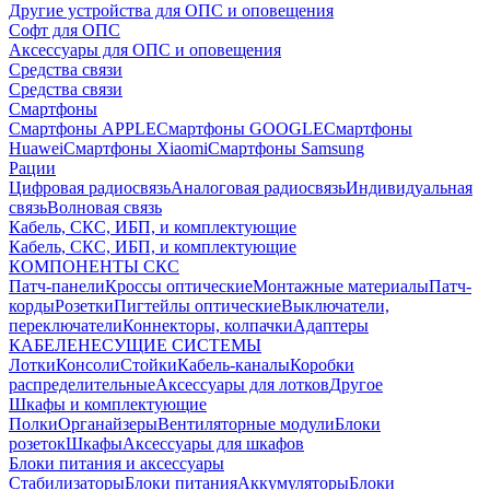
Другие устройства для ОПС и оповещения
Софт для ОПС
Аксессуары для ОПС и оповещения
Средства связи
Средства связи
Смартфоны
Смартфоны APPLE
Смартфоны GOOGLE
Смартфоны
Huawei
Смартфоны Xiaomi
Смартфоны Samsung
Рации
Цифровая радиосвязь
Аналоговая радиосвязь
Индивидуальная
связь
Волновая связь
Кабель, СКС, ИБП, и комплектующие
Кабель, СКС, ИБП, и комплектующие
КОМПОНЕНТЫ СКС
Патч-панели
Кроссы оптические
Монтажные материалы
Патч-
корды
Розетки
Пигтейлы оптические
Выключатели,
переключатели
Коннекторы, колпачки
Адаптеры
КАБЕЛЕНЕСУЩИЕ СИСТЕМЫ
Лотки
Консоли
Стойки
Кабель-каналы
Коробки
распределительные
Аксессуары для лотков
Другое
Шкафы и комплектующие
Полки
Органайзеры
Вентиляторные модули
Блоки
розеток
Шкафы
Аксессуары для шкафов
Блоки питания и аксессуары
Стабилизаторы
Блоки питания
Аккумуляторы
Блоки