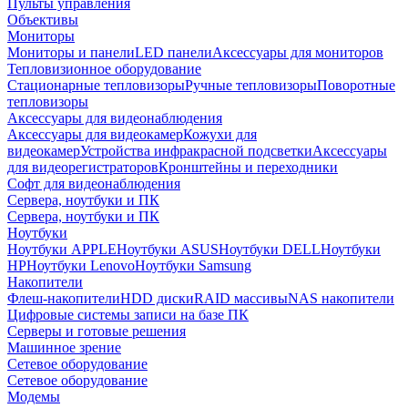
Пульты управления
Объективы
Мониторы
Мониторы и панели
LED панели
Аксессуары для мониторов
Тепловизионное оборудование
Стационарные тепловизоры
Ручные тепловизоры
Поворотные
тепловизоры
Аксессуары для видеонаблюдения
Аксессуары для видеокамер
Кожухи для
видеокамер
Устройства инфракрасной подсветки
Аксессуары
для видеорегистраторов
Кронштейны и переходники
Софт для видеонаблюдения
Сервера, ноутбуки и ПК
Сервера, ноутбуки и ПК
Ноутбуки
Ноутбуки APPLE
Ноутбуки ASUS
Ноутбуки DELL
Ноутбуки
HP
Ноутбуки Lenovo
Ноутбуки Samsung
Накопители
Флеш-накопители
HDD диски
RAID массивы
NAS накопители
Цифровые системы записи на базе ПК
Серверы и готовые решения
Машинное зрение
Сетевое оборудование
Сетевое оборудование
Модемы