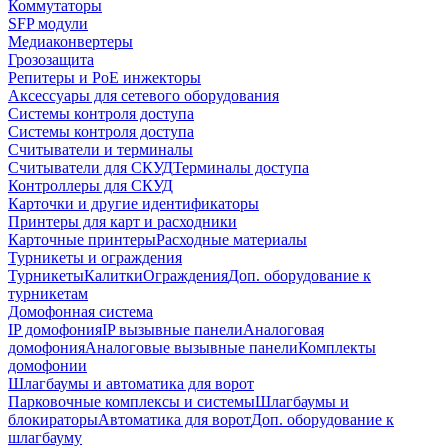
Коммутаторы
SFP модули
Медиаконвертеры
Грозозащита
Репитеры и PoE инжекторы
Аксессуары для сетевого оборудования
Системы контроля доступа
Системы контроля доступа
Считыватели и терминалы
Считыватели для СКУД
Терминалы доступа
Контроллеры для СКУД
Карточки и другие идентификаторы
Принтеры для карт и расходники
Карточные принтеры
Расходные материалы
Турникеты и ограждения
Турникеты
Калитки
Ограждения
Доп. оборудование к
турникетам
Домофонная система
IP домофония
IP вызывные панели
Аналоговая
домофония
Аналоговые вызывные панели
Комплекты
домофонии
Шлагбаумы и автоматика для ворот
Парковочные комплексы и системы
Шлагбаумы и
блокираторы
Автоматика для ворот
Доп. оборудование к
шлагбауму