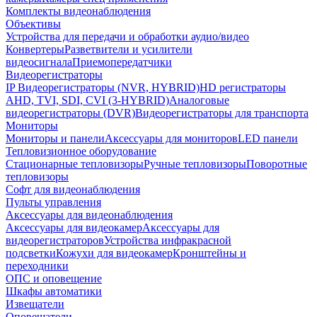
Комплекты видеонаблюдения
Объективы
Устройства для передачи и обработки аудио/видео
Конвертеры
Разветвители и усилители
видеосигнала
Приемопередатчики
Видеорегистраторы
IP Видеорегистраторы (NVR, HYBRID)
HD регистраторы
AHD, TVI, SDI, CVI (3-HYBRID)
Аналоговые
видеорегистраторы (DVR)
Видеорегистраторы для транспорта
Мониторы
Мониторы и панели
Аксессуары для мониторов
LED панели
Тепловизионное оборудование
Стационарные тепловизоры
Ручные тепловизоры
Поворотные
тепловизоры
Софт для видеонаблюдения
Пульты управления
Аксессуары для видеонаблюдения
Аксессуары для видеокамер
Аксессуары для
видеорегистраторов
Устройства инфракрасной
подсветки
Кожухи для видеокамер
Кронштейны и
переходники
ОПС и оповещение
Шкафы автоматики
Извещатели
Оповещатели