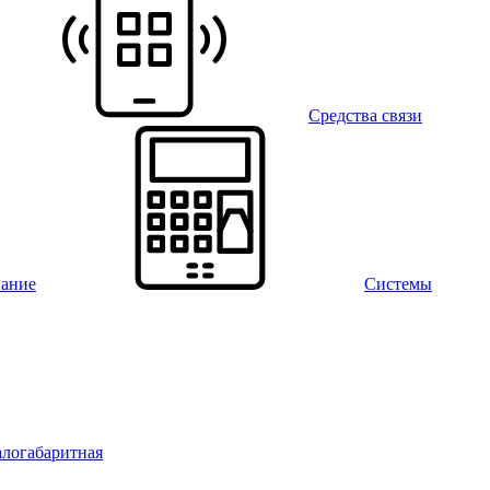
Средства связи
вание
Системы
алогабаритная