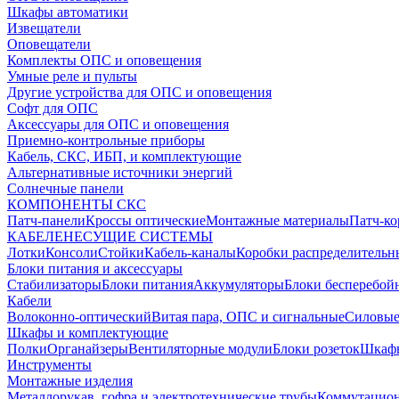
Шкафы автоматики
Извещатели
Оповещатели
Комплекты ОПС и оповещения
Умные реле и пульты
Другие устройства для ОПС и оповещения
Софт для ОПС
Аксессуары для ОПС и оповещения
Приемно-контрольные приборы
Кабель, СКС, ИБП, и комплектующие
Альтернативные источники энергий
Солнечные панели
КОМПОНЕНТЫ СКС
Патч-панели
Кроссы оптические
Монтажные материалы
Патч-к
КАБЕЛЕНЕСУЩИЕ СИСТЕМЫ
Лотки
Консоли
Стойки
Кабель-каналы
Коробки распределительн
Блоки питания и аксессуары
Стабилизаторы
Блоки питания
Аккумуляторы
Блоки бесперебой
Кабели
Волоконно-оптический
Витая пара, ОПС и сигнальные
Силовые
Шкафы и комплектующие
Полки
Органайзеры
Вентиляторные модули
Блоки розеток
Шкаф
Инструменты
Монтажные изделия
Металлорукав, гофра и электротехнические трубы
Коммутацион