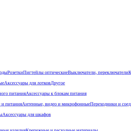
орды
Розетки
Пигтейлы оптические
Выключатели, переключатели
К
ые
Аксессуары для лотков
Другое
ного питания
Аксессуары к блокам питания
 и питания
Антенные, видео и микрофонные
Переходники и сое
ы
Аксессуары для шкафов
ные изделия
Крепежные и расходные материалы