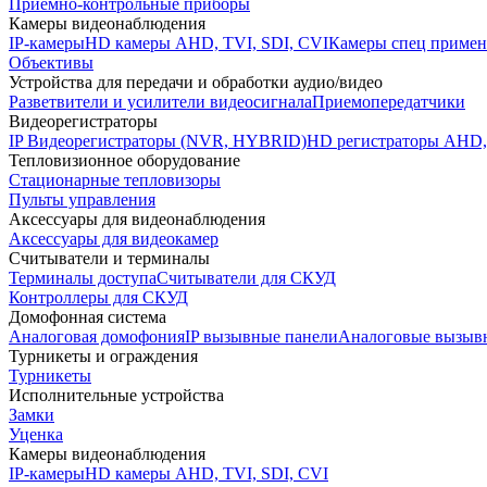
Приемно-контрольные приборы
Камеры видеонаблюдения
IP-камеры
HD камеры AHD, TVI, SDI, CVI
Камеры спец примен
Объективы
Устройства для передачи и обработки аудио/видео
Разветвители и усилители видеосигнала
Приемопередатчики
Видеорегистраторы
IP Видеорегистраторы (NVR, HYBRID)
HD регистраторы AHD,
Тепловизионное оборудование
Стационарные тепловизоры
Пульты управления
Аксессуары для видеонаблюдения
Аксессуары для видеокамер
Считыватели и терминалы
Терминалы доступа
Считыватели для СКУД
Контроллеры для СКУД
Домофонная система
Аналоговая домофония
IP вызывные панели
Аналоговые вызыв
Турникеты и ограждения
Турникеты
Исполнительные устройства
Замки
Уценка
Камеры видеонаблюдения
IP-камеры
HD камеры AHD, TVI, SDI, CVI