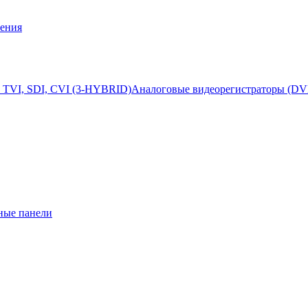
ения
 TVI, SDI, CVI (3-HYBRID)
Аналоговые видеорегистраторы (DV
ные панели