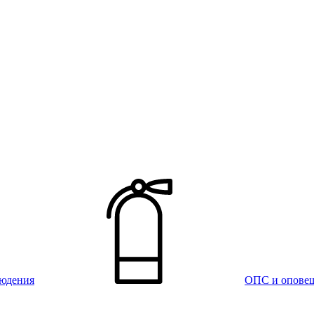
юдения
ОПС и опове