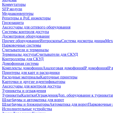
Коммутаторы
SFP модули
Медиаконвертеры
Репитеры и PoE инжекторы
Грозозащита
Аксессуары для сетевого оборудования
Системы контроля доступа
Досмотровое оборудование
Прочее оборудование
Интроскопы
Система досмотра днища
Мета
Парковочные системы
Считыватели и терминалы
Терминалы доступа
Считыватели для СКУД
Контроллеры для СКУД
Домофонная система
Комплекты домофонии
Аналоговая домофония
IP домофония
IP
Принтеры для карт и расходники
Расходные материалы
Карточные принтеры
Карточки и другие идентификаторы
Аксессуары для контроля доступа
Турникеты и ограждения
Турникеты
Калитки
Ограждения
Доп. оборудование к турникета
Шлагбаумы и автоматика для ворот
Шлагбаумы и блокираторы
Автоматика для ворот
Парковочные 
Исполнительные устройства