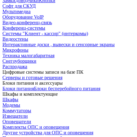
Замки
Доводчики
Кнопки
Софт для СКУД
Мультимедиа
Оборудование VoIP
Видео-конференц-связь
Конференц-системы
Системы "Клиент - кассир" (интеркомы)
Видеостены
Интерактивные доски , вывески и сенсорные экраны
Микрофоны
Техника малогабаритная
Снегоуборщики
Распродажа
Цифровые системы записи на базе ПК
Серверы и готовые решения
Блоки питания и аксессуары
Блоки питания
Блоки бесперебойного питания
Шкафы и комплектующие
Шкафы
Модемы
Коммутаторы
Извещатели
Оповещатели
Комплекты ОПС и оповещения
Другие устройства для ОПС и оповещения