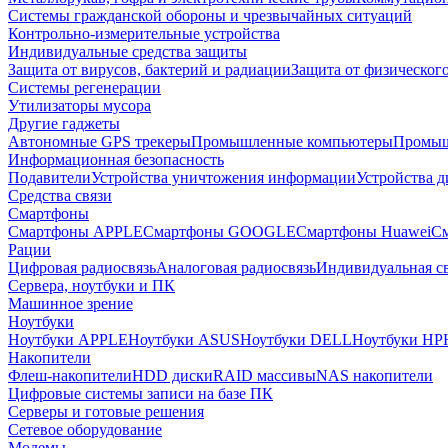
Системы гражданской обороны и чрезвычайных ситуаций
Контрольно-измерительные устройства
Индивидуальные средства защиты
Защита от вирусов, бактерий и радиации
Защита от физическог
Системы регенерации
Утилизаторы мусора
Другие гаджеты
Автономные GPS трекеры
Промышленные компьютеры
Промыш
Информационная безопасность
Подавители
Устройства уничтожения информации
Устройства 
Средства связи
Смартфоны
Смартфоны APPLE
Смартфоны GOOGLE
Смартфоны Huawei
См
Рации
Цифровая радиосвязь
Аналоговая радиосвязь
Индивидуальная св
Сервера, ноутбуки и ПК
Машинное зрение
Ноутбуки
Ноутбуки APPLE
Ноутбуки ASUS
Ноутбуки DELL
Ноутбуки HP
Накопители
Флеш-накопители
HDD диски
RAID массивы
NAS накопители
Цифровые системы записи на базе ПК
Серверы и готовые решения
Сетевое оборудование
Модемы