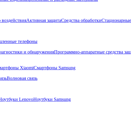
о воздействия
Активная защита
Средства обработки
Стационарные
ленные телефоны
диагностики и обнаружения
Программно-аппаратные средства за
артфоны Xiaomi
Смартфоны Samsung
язь
Волновая связь
Ноутбуки Lenovo
Ноутбуки Samsung