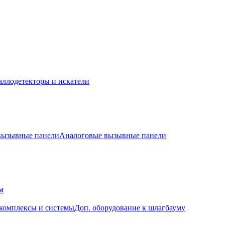
ллодетекторы и искатели
 вызывные панели
Аналоговые вызывные панели
м
комплексы и системы
Доп. оборудование к шлагбауму