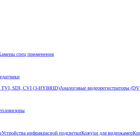
Камеры спец применения
едатчики
 TVI, SDI, CVI (3-HYBRID)
Аналоговые видеорегистраторы (DV
епловизоры
в
Устройства инфракрасной подсветки
Кожухи для видеокамер
Кр