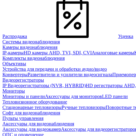
Распродажа
Уценка
Системы видеонаблюдения
Камеры видеонаблюдения
IP-камеры
HD камеры AHD, TVI, SDI, CVI
Аналоговые камеры
Комплекты видеонаблюдения
Объективы
Устройства для передачи и обработки аудио/видео
Конвертеры
Разветвители и усилители видеосигнала
Приемопер
Видеорегистраторы
IP Видеорегистраторы (NVR, HYBRID)
HD регистраторы AHD,
Мониторы
Мониторы и панели
Аксессуары для мониторов
LED панели
Тепловизионное оборудование
Стационарные тепловизоры
Ручные тепловизоры
Поворотные т
Софт для видеонаблюдения
Пульты управления
Аксессуары для видеонаблюдения
Аксессуары для видеокамер
Аксессуары для видеорегистраторо
ОПС и оповещение