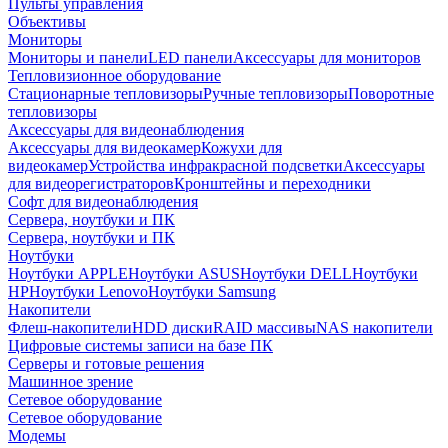
Пульты управления
Объективы
Мониторы
Мониторы и панели
LED панели
Аксессуары для мониторов
Тепловизионное оборудование
Стационарные тепловизоры
Ручные тепловизоры
Поворотные
тепловизоры
Аксессуары для видеонаблюдения
Аксессуары для видеокамер
Кожухи для
видеокамер
Устройства инфракрасной подсветки
Аксессуары
для видеорегистраторов
Кронштейны и переходники
Софт для видеонаблюдения
Сервера, ноутбуки и ПК
Сервера, ноутбуки и ПК
Ноутбуки
Ноутбуки APPLE
Ноутбуки ASUS
Ноутбуки DELL
Ноутбуки
HP
Ноутбуки Lenovo
Ноутбуки Samsung
Накопители
Флеш-накопители
HDD диски
RAID массивы
NAS накопители
Цифровые системы записи на базе ПК
Серверы и готовые решения
Машинное зрение
Сетевое оборудование
Сетевое оборудование
Модемы