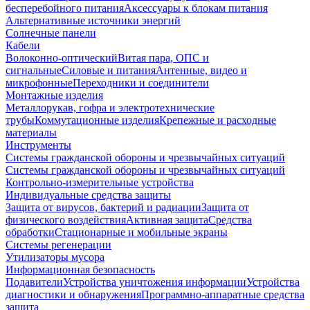
бесперебойного питания
Аксессуары к блокам питания
Альтернативные источники энергий
Солнечные панели
Кабели
Волоконно-оптический
Витая пара, ОПС и
сигнальные
Силовые и питания
Антенные, видео и
микрофонные
Переходники и соединители
Монтажные изделия
Металлорукав, гофра и электротехнические
трубы
Коммутационные изделия
Крепежные и расходные
материалы
Инструменты
Системы гражданской обороны и чрезвычайных ситуаций
Системы гражданской обороны и чрезвычайных ситуаций
Контрольно-измерительные устройства
Индивидуальные средства защиты
Защита от вирусов, бактерий и радиации
Защита от
физического воздействия
Активная защита
Средства
обработки
Стационарные и мобильные экраны
Системы регенерации
Утилизаторы мусора
Информационная безопасность
Подавители
Устройства уничтожения информации
Устройства
диагностики и обнаружения
Программно-аппаратные средства
защита