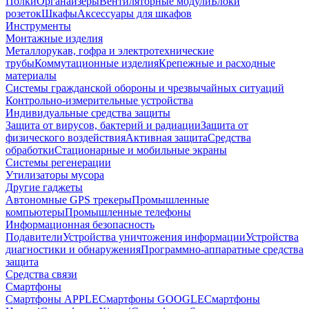
Полки
Органайзеры
Вентиляторные модули
Блоки
розеток
Шкафы
Аксессуары для шкафов
Инструменты
Монтажные изделия
Металлорукав, гофра и электротехнические
трубы
Коммутационные изделия
Крепежные и расходные
материалы
Системы гражданской обороны и чрезвычайных ситуаций
Контрольно-измерительные устройства
Индивидуальные средства защиты
Защита от вирусов, бактерий и радиации
Защита от
физического воздействия
Активная защита
Средства
обработки
Стационарные и мобильные экраны
Системы регенерации
Утилизаторы мусора
Другие гаджеты
Автономные GPS трекеры
Промышленные
компьютеры
Промышленные телефоны
Информационная безопасность
Подавители
Устройства уничтожения информации
Устройства
диагностики и обнаружения
Программно-аппаратные средства
защита
Средства связи
Смартфоны
Смартфоны APPLE
Смартфоны GOOGLE
Смартфоны