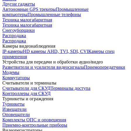
Другие гаджеты
Автономные GPS трекеры
Промышленные
компьютеры
Промышленные телефоны
Техника малогабаритная
Техника малогабаритная
Снегоуборщики
Распродажа
Распродажа
Камеры видеонаблюдения
IP-камеры
HD камеры AHD, TVI, SDI, CVI
Камеры спец
применения
Устройства для передачи и обработки аудио/видео
Разветвители и усилители видеосигнала
Приемопередатчики
Модемы
Коммутаторы
Считыватели и терминалы
Считыватели для СКУД
Терминалы доступа
Контроллеры для СКУД
Турникеты и ограждения
Турникеты
Извещатели
Оповещатели
Комплекты ОПС и оповещения
Приемно-контрольные приборы
Видеорегистраторы