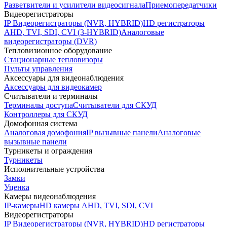
Разветвители и усилители видеосигнала
Приемопередатчики
Видеорегистраторы
IP Видеорегистраторы (NVR, HYBRID)
HD регистраторы
AHD, TVI, SDI, CVI (3-HYBRID)
Аналоговые
видеорегистраторы (DVR)
Тепловизионное оборудование
Стационарные тепловизоры
Пульты управления
Аксессуары для видеонаблюдения
Аксессуары для видеокамер
Считыватели и терминалы
Терминалы доступа
Считыватели для СКУД
Контроллеры для СКУД
Домофонная система
Аналоговая домофония
IP вызывные панели
Аналоговые
вызывные панели
Турникеты и ограждения
Турникеты
Исполнительные устройства
Замки
Уценка
Камеры видеонаблюдения
IP-камеры
HD камеры AHD, TVI, SDI, CVI
Видеорегистраторы
IP Видеорегистраторы (NVR, HYBRID)
HD регистраторы