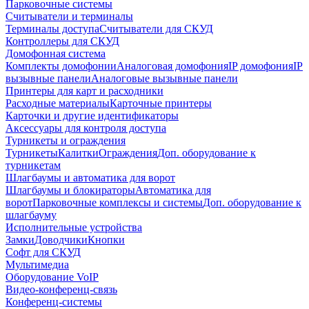
Парковочные системы
Считыватели и терминалы
Терминалы доступа
Считыватели для СКУД
Контроллеры для СКУД
Домофонная система
Комплекты домофонии
Аналоговая домофония
IP домофония
IP
вызывные панели
Аналоговые вызывные панели
Принтеры для карт и расходники
Расходные материалы
Карточные принтеры
Карточки и другие идентификаторы
Аксессуары для контроля доступа
Турникеты и ограждения
Турникеты
Калитки
Ограждения
Доп. оборудование к
турникетам
Шлагбаумы и автоматика для ворот
Шлагбаумы и блокираторы
Автоматика для
ворот
Парковочные комплексы и системы
Доп. оборудование к
шлагбауму
Исполнительные устройства
Замки
Доводчики
Кнопки
Софт для СКУД
Мультимедиа
Оборудование VoIP
Видео-конференц-связь
Конференц-системы