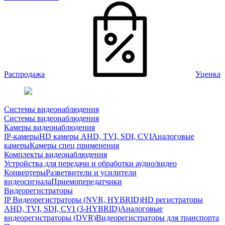
Распродажа
Уценка
Системы видеонаблюдения
Системы видеонаблюдения
Камеры видеонаблюдения
IP-камеры
HD камеры AHD, TVI, SDI, CVI
Аналоговые
камеры
Камеры спец применения
Комплекты видеонаблюдения
Устройства для передачи и обработки аудио/видео
Конвертеры
Разветвители и усилители
видеосигнала
Приемопередатчики
Видеорегистраторы
IP Видеорегистраторы (NVR, HYBRID)
HD регистраторы
AHD, TVI, SDI, CVI (3-HYBRID)
Аналоговые
видеорегистраторы (DVR)
Видеорегистраторы для транспорта