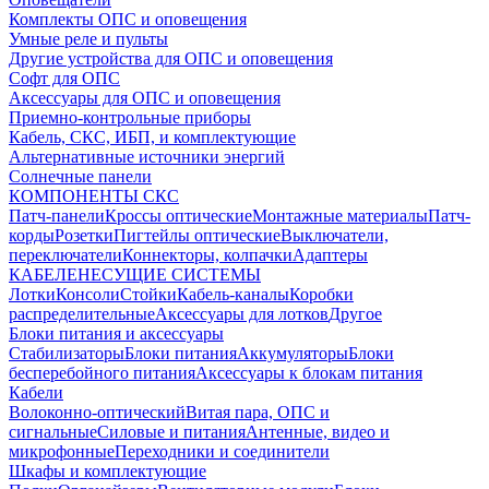
Комплекты ОПС и оповещения
Умные реле и пульты
Другие устройства для ОПС и оповещения
Софт для ОПС
Аксессуары для ОПС и оповещения
Приемно-контрольные приборы
Кабель, СКС, ИБП, и комплектующие
Альтернативные источники энергий
Солнечные панели
КОМПОНЕНТЫ СКС
Патч-панели
Кроссы оптические
Монтажные материалы
Патч-
корды
Розетки
Пигтейлы оптические
Выключатели,
переключатели
Коннекторы, колпачки
Адаптеры
КАБЕЛЕНЕСУЩИЕ СИСТЕМЫ
Лотки
Консоли
Стойки
Кабель-каналы
Коробки
распределительные
Аксессуары для лотков
Другое
Блоки питания и аксессуары
Стабилизаторы
Блоки питания
Аккумуляторы
Блоки
бесперебойного питания
Аксессуары к блокам питания
Кабели
Волоконно-оптический
Витая пара, ОПС и
сигнальные
Силовые и питания
Антенные, видео и
микрофонные
Переходники и соединители
Шкафы и комплектующие