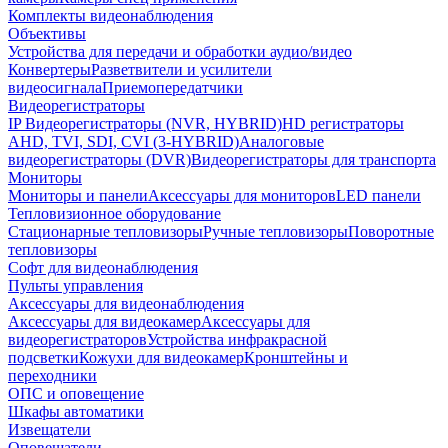
Комплекты видеонаблюдения
Объективы
Устройства для передачи и обработки аудио/видео
Конвертеры
Разветвители и усилители
видеосигнала
Приемопередатчики
Видеорегистраторы
IP Видеорегистраторы (NVR, HYBRID)
HD регистраторы
AHD, TVI, SDI, CVI (3-HYBRID)
Аналоговые
видеорегистраторы (DVR)
Видеорегистраторы для транспорта
Мониторы
Мониторы и панели
Аксессуары для мониторов
LED панели
Тепловизионное оборудование
Стационарные тепловизоры
Ручные тепловизоры
Поворотные
тепловизоры
Софт для видеонаблюдения
Пульты управления
Аксессуары для видеонаблюдения
Аксессуары для видеокамер
Аксессуары для
видеорегистраторов
Устройства инфракрасной
подсветки
Кожухи для видеокамер
Кронштейны и
переходники
ОПС и оповещение
Шкафы автоматики
Извещатели
Оповещатели