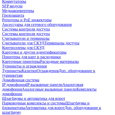
Коммутаторы
SFP модули
Медиаконвертеры
Грозозащита
Репитеры и PoE инжекторы
Аксессуары для сетевого оборудования
Системы контроля доступа
Системы контроля доступа
Считыватели и терминалы
Считыватели для СКУД
Терминалы доступа
Контроллеры для СКУД
Карточки и другие идентификаторы
Принтеры для карт и расходники
Карточные принтеры
Расходные материалы
Турникеты и ограждения
Турникеты
Калитки
Ограждения
Доп. оборудование к
турникетам
Домофонная система
IP домофония
IP вызывные панели
Аналоговая
домофония
Аналоговые вызывные панели
Комплекты
домофонии
Шлагбаумы и автоматика для ворот
Парковочные комплексы и системы
Шлагбаумы и
блокираторы
Автоматика для ворот
Доп. оборудование к
шлагбауму