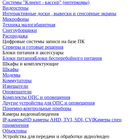
Системы "Клиент - кассир" (интеркомы)
Видеостены
Интерактивные доски , вывески и сенсорные экраны
Микрофоны
Техника малогабаритная
Снегоуборщики
Распродажа
Цифровые системы записи на базе ПК
Серверы и готовые решения
Блоки питания и аксессуары
Блоки питания
Блоки бесперебойного питания
Шкафы и комплектующие
Шкафы
Модемы
Коммутаторы
Извещатели
Оповещатели
Комплекты ОПС и оповещения
Другие устройства для ОПС и оповещения
Приемно-контрольные приборы
Камеры видеонаблюдения
IP-камеры
HD камеры AHD, TVI, SDI, CVI
Камеры спец
применения
Объективы
Устройства для передачи и обработки аудио/видео