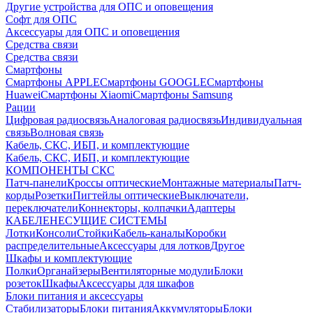
Другие устройства для ОПС и оповещения
Софт для ОПС
Аксессуары для ОПС и оповещения
Средства связи
Средства связи
Смартфоны
Смартфоны APPLE
Смартфоны GOOGLE
Смартфоны
Huawei
Смартфоны Xiaomi
Смартфоны Samsung
Рации
Цифровая радиосвязь
Аналоговая радиосвязь
Индивидуальная
связь
Волновая связь
Кабель, СКС, ИБП, и комплектующие
Кабель, СКС, ИБП, и комплектующие
КОМПОНЕНТЫ СКС
Патч-панели
Кроссы оптические
Монтажные материалы
Патч-
корды
Розетки
Пигтейлы оптические
Выключатели,
переключатели
Коннекторы, колпачки
Адаптеры
КАБЕЛЕНЕСУЩИЕ СИСТЕМЫ
Лотки
Консоли
Стойки
Кабель-каналы
Коробки
распределительные
Аксессуары для лотков
Другое
Шкафы и комплектующие
Полки
Органайзеры
Вентиляторные модули
Блоки
розеток
Шкафы
Аксессуары для шкафов
Блоки питания и аксессуары
Стабилизаторы
Блоки питания
Аккумуляторы
Блоки