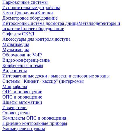
Парковочные системы
Исполнительные устройства
Замки
Доводчики
Кнопки
Досмотровое оборудование
Интроскопы
Система досмотра днища
Металлодетекторы и
искатели
Прочее оборудование
Софт для СКУД
Аксессуары для контроля доступа
Мультимедиа
Мультимедиа
Оборудование VoIP
Видео-конференц-связь
Конференц-системы
Видеостены
Интерактивные доски , вывески и сенсорные экраны
Системы "Клиент - кассир" (интеркомы)
Микрофоны
ОПС и оповещение
ОПС и оповещение
Шкафы автоматики
Извещатели
Оповещатели
Комплекты ОПС и оповещения
Приемно-контрольные приборы
Умные реле и пульты