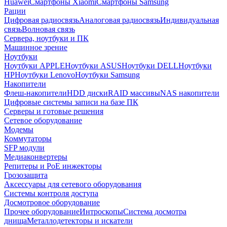
Huawei
Смартфоны Xiaomi
Смартфоны Samsung
Рации
Цифровая радиосвязь
Аналоговая радиосвязь
Индивидуальная
связь
Волновая связь
Сервера, ноутбуки и ПК
Машинное зрение
Ноутбуки
Ноутбуки APPLE
Ноутбуки ASUS
Ноутбуки DELL
Ноутбуки
HP
Ноутбуки Lenovo
Ноутбуки Samsung
Накопители
Флеш-накопители
HDD диски
RAID массивы
NAS накопители
Цифровые системы записи на базе ПК
Серверы и готовые решения
Сетевое оборудование
Модемы
Коммутаторы
SFP модули
Медиаконвертеры
Репитеры и PoE инжекторы
Грозозащита
Аксессуары для сетевого оборудования
Системы контроля доступа
Досмотровое оборудование
Прочее оборудование
Интроскопы
Система досмотра
днища
Металлодетекторы и искатели