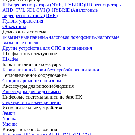
IP Видеорегистраторы (NVR, HYBRID)
HD регистраторы
AHD, TVI, SDI, CVI (3-HYBRID)
Аналоговые
видеорегистраторы (DVR)
Пульты управления
Объективы
Домофонная система
IP вызывные панели
Аналоговая домофония
Аналоговые
вызывные панели
Другие устройства для ОПС и оповещения
Шкафы и комплектующие
Шкафы
Блоки питания и аксессуары
Блоки питания
Блоки бесперебойного питания
Тепловизионное оборудование
Стационарные тепловизоры
Аксессуары для видеонаблюдения
Аксессуары для видеокамер
Цифровые системы записи на базе ПК
Серверы и готовые решения
Исполнительные устройства
Замки
Уценка
Уценка
Камеры видеонаблюдения
IP-камеры
HD камеры AHD, TVI, SDI, CVI