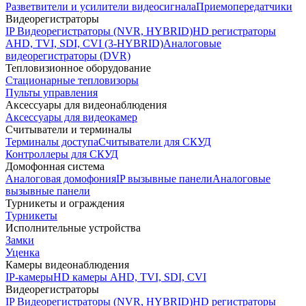
Разветвители и усилители видеосигнала
Приемопередатчики
Видеорегистраторы
IP Видеорегистраторы (NVR, HYBRID)
HD регистраторы
AHD, TVI, SDI, CVI (3-HYBRID)
Аналоговые
видеорегистраторы (DVR)
Тепловизионное оборудование
Стационарные тепловизоры
Пульты управления
Аксессуары для видеонаблюдения
Аксессуары для видеокамер
Считыватели и терминалы
Терминалы доступа
Считыватели для СКУД
Контроллеры для СКУД
Домофонная система
Аналоговая домофония
IP вызывные панели
Аналоговые
вызывные панели
Турникеты и ограждения
Турникеты
Исполнительные устройства
Замки
Уценка
Камеры видеонаблюдения
IP-камеры
HD камеры AHD, TVI, SDI, CVI
Видеорегистраторы
IP Видеорегистраторы (NVR, HYBRID)
HD регистраторы