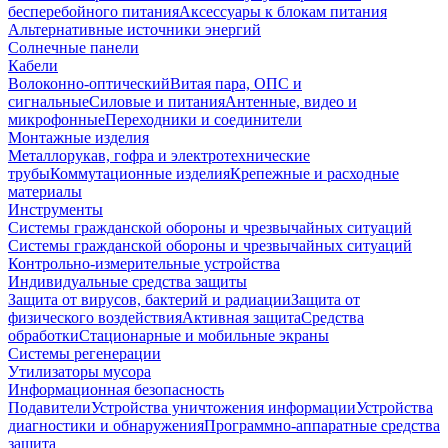
бесперебойного питания
Аксессуары к блокам питания
Альтернативные источники энергий
Солнечные панели
Кабели
Волоконно-оптический
Витая пара, ОПС и
сигнальные
Силовые и питания
Антенные, видео и
микрофонные
Переходники и соединители
Монтажные изделия
Металлорукав, гофра и электротехнические
трубы
Коммутационные изделия
Крепежные и расходные
материалы
Инструменты
Системы гражданской обороны и чрезвычайных ситуаций
Системы гражданской обороны и чрезвычайных ситуаций
Контрольно-измерительные устройства
Индивидуальные средства защиты
Защита от вирусов, бактерий и радиации
Защита от
физического воздействия
Активная защита
Средства
обработки
Стационарные и мобильные экраны
Системы регенерации
Утилизаторы мусора
Информационная безопасность
Подавители
Устройства уничтожения информации
Устройства
диагностики и обнаружения
Программно-аппаратные средства
защита