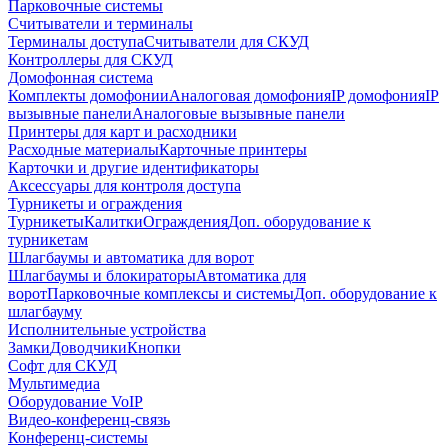
Парковочные системы
Считыватели и терминалы
Терминалы доступа
Считыватели для СКУД
Контроллеры для СКУД
Домофонная система
Комплекты домофонии
Аналоговая домофония
IP домофония
IP
вызывные панели
Аналоговые вызывные панели
Принтеры для карт и расходники
Расходные материалы
Карточные принтеры
Карточки и другие идентификаторы
Аксессуары для контроля доступа
Турникеты и ограждения
Турникеты
Калитки
Ограждения
Доп. оборудование к
турникетам
Шлагбаумы и автоматика для ворот
Шлагбаумы и блокираторы
Автоматика для
ворот
Парковочные комплексы и системы
Доп. оборудование к
шлагбауму
Исполнительные устройства
Замки
Доводчики
Кнопки
Софт для СКУД
Мультимедиа
Оборудование VoIP
Видео-конференц-связь
Конференц-системы