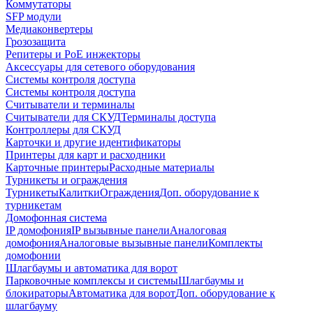
Коммутаторы
SFP модули
Медиаконвертеры
Грозозащита
Репитеры и PoE инжекторы
Аксессуары для сетевого оборудования
Системы контроля доступа
Системы контроля доступа
Считыватели и терминалы
Считыватели для СКУД
Терминалы доступа
Контроллеры для СКУД
Карточки и другие идентификаторы
Принтеры для карт и расходники
Карточные принтеры
Расходные материалы
Турникеты и ограждения
Турникеты
Калитки
Ограждения
Доп. оборудование к
турникетам
Домофонная система
IP домофония
IP вызывные панели
Аналоговая
домофония
Аналоговые вызывные панели
Комплекты
домофонии
Шлагбаумы и автоматика для ворот
Парковочные комплексы и системы
Шлагбаумы и
блокираторы
Автоматика для ворот
Доп. оборудование к
шлагбауму