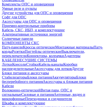
Комплекты ОПС и оповещения
Умные реле и пульты
Другие устройства для ОПС и оповещения
Софт для ОПС
Аксессуары для ОПС и оповещения
Приемно-контрольные приборы
Кабель, СКС, ИБП, и комплектующие
Альтернативные источники энергий
Солнечные панели
КОМПОНЕНТЫ СКС
Патч-панели
Кроссы оптические
Монтажные материалы
Патч-
корды
Розетки
Пигтейлы оптические
Выключатели,
переключатели
Коннекторы, колпачки
Адаптеры
КАБЕЛЕНЕСУЩИЕ СИСТЕМЫ
Лотки
Консоли
Стойки
Кабель-каналы
Коробки
распределительные
Аксессуары для лотков
Другое
Блоки питания и аксессуары
Стабилизаторы
Блоки питания
Аккумуляторы
Блоки
бесперебойного питания
Аксессуары к блокам питания
Кабели
Волоконно-оптический
Витая пара, ОПС и
сигнальные
Силовые и питания
Антенные, видео и
микрофонные
Переходники и соединители
Шкафы и комплектующие