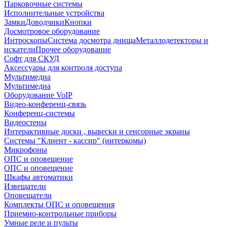
Парковочные системы
Исполнительные устройства
Замки
Доводчики
Кнопки
Досмотровое оборудование
Интроскопы
Система досмотра днища
Металлодетекторы и
искатели
Прочее оборудование
Софт для СКУД
Аксессуары для контроля доступа
Мультимедиа
Мультимедиа
Оборудование VoIP
Видео-конференц-связь
Конференц-системы
Видеостены
Интерактивные доски , вывески и сенсорные экраны
Системы "Клиент - кассир" (интеркомы)
Микрофоны
ОПС и оповещение
ОПС и оповещение
Шкафы автоматики
Извещатели
Оповещатели
Комплекты ОПС и оповещения
Приемно-контрольные приборы
Умные реле и пульты