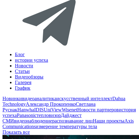
Блог
истории успеха
Новости
Статьи
Видеообзоры
Галерея
График
Новинки
видеоаналитика
искусственный интеллект
Dahua
Technology
Александр Прокопенко
Светлана
Руснак
Hanwha
IDIS
UniView
Wisenet
Новости партнеров
история
успеха
Panasonic
тепловизор
Дайджест
СМИ
видеонаблюдение
распознавание лиц
Наши проекты
Axis
Communications
измерение температуры тела
Показать все