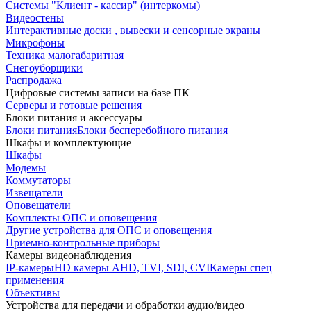
Системы "Клиент - кассир" (интеркомы)
Видеостены
Интерактивные доски , вывески и сенсорные экраны
Микрофоны
Техника малогабаритная
Снегоуборщики
Распродажа
Цифровые системы записи на базе ПК
Серверы и готовые решения
Блоки питания и аксессуары
Блоки питания
Блоки бесперебойного питания
Шкафы и комплектующие
Шкафы
Модемы
Коммутаторы
Извещатели
Оповещатели
Комплекты ОПС и оповещения
Другие устройства для ОПС и оповещения
Приемно-контрольные приборы
Камеры видеонаблюдения
IP-камеры
HD камеры AHD, TVI, SDI, CVI
Камеры спец
применения
Объективы
Устройства для передачи и обработки аудио/видео