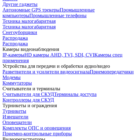
Другие гаджеты
Автономные GPS трекеры
Промышленные
компьютеры
Промышленные телефоны
Техника малогабаритная
Техника малогабаритная
Снегоуборщики
Распродажа
Распродажа
Камеры видеонаблюдения
IP-камеры
HD камеры AHD, TVI, SDI, CVI
Камеры спец
применения
Устройства для передачи и обработки аудио/видео
Разветвители и усилители видеосигнала
Приемопередатчики
Модемы
Коммутаторы
Считыватели и терминалы
Считыватели для СКУД
Терминалы доступа
Контроллеры для СКУД
Турникеты и ограждения
Турникеты
Извещатели
Оповещатели
Комплекты ОПС и оповещения
Приемно-контрольные приборы
Видеорегистраторы