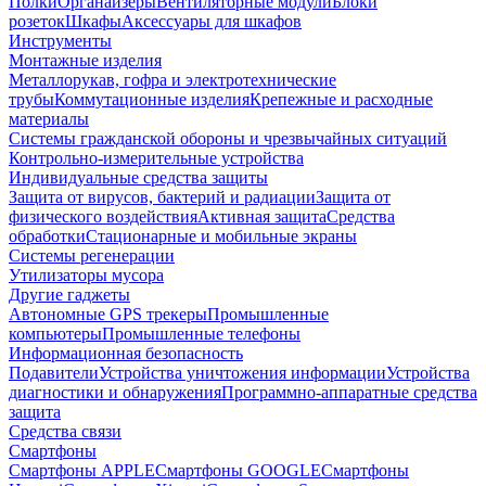
Полки
Органайзеры
Вентиляторные модули
Блоки
розеток
Шкафы
Аксессуары для шкафов
Инструменты
Монтажные изделия
Металлорукав, гофра и электротехнические
трубы
Коммутационные изделия
Крепежные и расходные
материалы
Системы гражданской обороны и чрезвычайных ситуаций
Контрольно-измерительные устройства
Индивидуальные средства защиты
Защита от вирусов, бактерий и радиации
Защита от
физического воздействия
Активная защита
Средства
обработки
Стационарные и мобильные экраны
Системы регенерации
Утилизаторы мусора
Другие гаджеты
Автономные GPS трекеры
Промышленные
компьютеры
Промышленные телефоны
Информационная безопасность
Подавители
Устройства уничтожения информации
Устройства
диагностики и обнаружения
Программно-аппаратные средства
защита
Средства связи
Смартфоны
Смартфоны APPLE
Смартфоны GOOGLE
Смартфоны