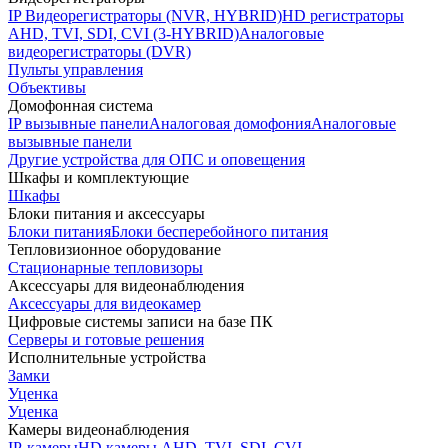
IP Видеорегистраторы (NVR, HYBRID)
HD регистраторы
AHD, TVI, SDI, CVI (3-HYBRID)
Аналоговые
видеорегистраторы (DVR)
Пульты управления
Объективы
Домофонная система
IP вызывные панели
Аналоговая домофония
Аналоговые
вызывные панели
Другие устройства для ОПС и оповещения
Шкафы и комплектующие
Шкафы
Блоки питания и аксессуары
Блоки питания
Блоки бесперебойного питания
Тепловизионное оборудование
Стационарные тепловизоры
Аксессуары для видеонаблюдения
Аксессуары для видеокамер
Цифровые системы записи на базе ПК
Серверы и готовые решения
Исполнительные устройства
Замки
Уценка
Уценка
Камеры видеонаблюдения
IP-камеры
HD камеры AHD, TVI, SDI, CVI