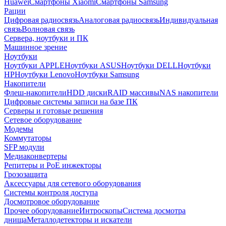
Huawei
Смартфоны Xiaomi
Смартфоны Samsung
Рации
Цифровая радиосвязь
Аналоговая радиосвязь
Индивидуальная
связь
Волновая связь
Сервера, ноутбуки и ПК
Машинное зрение
Ноутбуки
Ноутбуки APPLE
Ноутбуки ASUS
Ноутбуки DELL
Ноутбуки
HP
Ноутбуки Lenovo
Ноутбуки Samsung
Накопители
Флеш-накопители
HDD диски
RAID массивы
NAS накопители
Цифровые системы записи на базе ПК
Серверы и готовые решения
Сетевое оборудование
Модемы
Коммутаторы
SFP модули
Медиаконвертеры
Репитеры и PoE инжекторы
Грозозащита
Аксессуары для сетевого оборудования
Системы контроля доступа
Досмотровое оборудование
Прочее оборудование
Интроскопы
Система досмотра
днища
Металлодетекторы и искатели