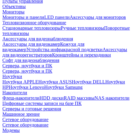
Пульты управления
Объективы
Мониторы
Мониторы и панели
LED панели
Аксессуары для мониторов
Тепловизионное оборудование
Стационарные тепловизоры
Ручные тепловизоры
Поворотные
тепловизоры
Аксессуары для видеонаблюдения
Аксессуары для видеокамер
Кожухи для
видеокамер
Устройства инфракрасной подсветки
Аксессуары
для видеорегистраторов
Кронштейны и переходники
Софт для видеонаблюдения
Сервера, ноутбуки и ПК
Сервера, ноутбуки и ПК
Ноутбуки
Ноутбуки APPLE
Ноутбуки ASUS
Ноутбуки DELL
Ноутбуки
HP
Ноутбуки Lenovo
Ноутбуки Samsung
Накопители
Флеш-накопители
HDD диски
RAID массивы
NAS накопители
Цифровые системы записи на базе ПК
Серверы и готовые решения
Машинное зрение
Сетевое оборудование
Сетевое оборудование
Модемы