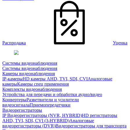
Распродажа
Уценка
Системы видеонаблюдения
Системы видеонаблюдения
Камеры видеонаблюдения
IP-камеры
HD камеры AHD, TVI, SDI, CVI
Аналоговые
камеры
Камеры спец применения
Комплекты видеонаблюдения
Устройства для передачи и обработки аудио/видео
Конвертеры
Разветвители и усилители
видеосигнала
Приемопередатчики
Видеорегистраторы
IP Видеорегистраторы (NVR, HYBRID)
HD регистраторы
AHD, TVI, SDI, CVI (3-HYBRID)
Аналоговые
видеорегистраторы (DVR)
Видеорегистраторы для транспорта