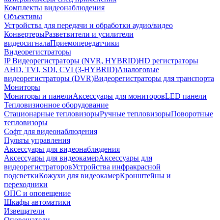
Комплекты видеонаблюдения
Объективы
Устройства для передачи и обработки аудио/видео
Конвертеры
Разветвители и усилители
видеосигнала
Приемопередатчики
Видеорегистраторы
IP Видеорегистраторы (NVR, HYBRID)
HD регистраторы
AHD, TVI, SDI, CVI (3-HYBRID)
Аналоговые
видеорегистраторы (DVR)
Видеорегистраторы для транспорта
Мониторы
Мониторы и панели
Аксессуары для мониторов
LED панели
Тепловизионное оборудование
Стационарные тепловизоры
Ручные тепловизоры
Поворотные
тепловизоры
Софт для видеонаблюдения
Пульты управления
Аксессуары для видеонаблюдения
Аксессуары для видеокамер
Аксессуары для
видеорегистраторов
Устройства инфракрасной
подсветки
Кожухи для видеокамер
Кронштейны и
переходники
ОПС и оповещение
Шкафы автоматики
Извещатели
Оповещатели