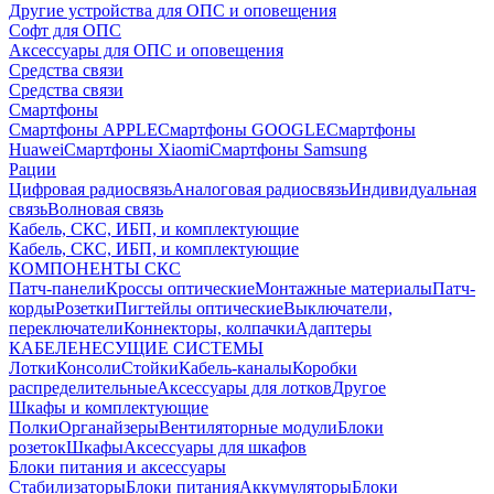
Другие устройства для ОПС и оповещения
Софт для ОПС
Аксессуары для ОПС и оповещения
Средства связи
Средства связи
Смартфоны
Смартфоны APPLE
Смартфоны GOOGLE
Смартфоны
Huawei
Смартфоны Xiaomi
Смартфоны Samsung
Рации
Цифровая радиосвязь
Аналоговая радиосвязь
Индивидуальная
связь
Волновая связь
Кабель, СКС, ИБП, и комплектующие
Кабель, СКС, ИБП, и комплектующие
КОМПОНЕНТЫ СКС
Патч-панели
Кроссы оптические
Монтажные материалы
Патч-
корды
Розетки
Пигтейлы оптические
Выключатели,
переключатели
Коннекторы, колпачки
Адаптеры
КАБЕЛЕНЕСУЩИЕ СИСТЕМЫ
Лотки
Консоли
Стойки
Кабель-каналы
Коробки
распределительные
Аксессуары для лотков
Другое
Шкафы и комплектующие
Полки
Органайзеры
Вентиляторные модули
Блоки
розеток
Шкафы
Аксессуары для шкафов
Блоки питания и аксессуары
Стабилизаторы
Блоки питания
Аккумуляторы
Блоки