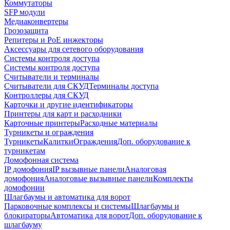
Коммутаторы
SFP модули
Медиаконвертеры
Грозозащита
Репитеры и PoE инжекторы
Аксессуары для сетевого оборудования
Системы контроля доступа
Системы контроля доступа
Считыватели и терминалы
Считыватели для СКУД
Терминалы доступа
Контроллеры для СКУД
Карточки и другие идентификаторы
Принтеры для карт и расходники
Карточные принтеры
Расходные материалы
Турникеты и ограждения
Турникеты
Калитки
Ограждения
Доп. оборудование к
турникетам
Домофонная система
IP домофония
IP вызывные панели
Аналоговая
домофония
Аналоговые вызывные панели
Комплекты
домофонии
Шлагбаумы и автоматика для ворот
Парковочные комплексы и системы
Шлагбаумы и
блокираторы
Автоматика для ворот
Доп. оборудование к
шлагбауму