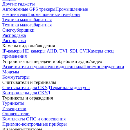
Другие гаджеты
Автономные GPS трекеры
Промышленные
компьютеры
Промышленные телефоны
Техника малогабаритная
Техника малогабаритная
Снегоуборщики
Распродажа
Распродажа
Камеры видеонаблюдения
IP-камеры
HD камеры AHD, TVI, SDI, CVI
Камеры спец
применения
Устройства для передачи и обработки аудио/видео
Разветвители и усилители видеосигнала
Приемопередатчики
Модемы
Коммутаторы
Считыватели и терминалы
Считыватели для СКУД
Терминалы доступа
Контроллеры для СКУД
Турникеты и ограждения
Турникеты
Извещатели
Оповещатели
Комплекты ОПС и оповещения
Приемно-контрольные приборы
Видеорегистраторы