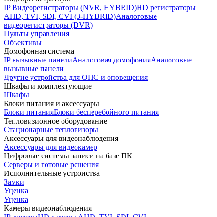
IP Видеорегистраторы (NVR, HYBRID)
HD регистраторы
AHD, TVI, SDI, CVI (3-HYBRID)
Аналоговые
видеорегистраторы (DVR)
Пульты управления
Объективы
Домофонная система
IP вызывные панели
Аналоговая домофония
Аналоговые
вызывные панели
Другие устройства для ОПС и оповещения
Шкафы и комплектующие
Шкафы
Блоки питания и аксессуары
Блоки питания
Блоки бесперебойного питания
Тепловизионное оборудование
Стационарные тепловизоры
Аксессуары для видеонаблюдения
Аксессуары для видеокамер
Цифровые системы записи на базе ПК
Серверы и готовые решения
Исполнительные устройства
Замки
Уценка
Уценка
Камеры видеонаблюдения
IP-камеры
HD камеры AHD, TVI, SDI, CVI