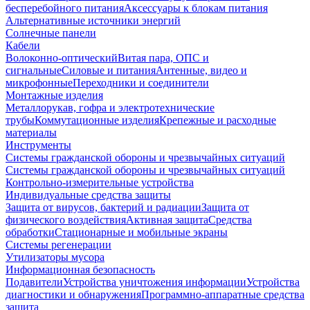
бесперебойного питания
Аксессуары к блокам питания
Альтернативные источники энергий
Солнечные панели
Кабели
Волоконно-оптический
Витая пара, ОПС и
сигнальные
Силовые и питания
Антенные, видео и
микрофонные
Переходники и соединители
Монтажные изделия
Металлорукав, гофра и электротехнические
трубы
Коммутационные изделия
Крепежные и расходные
материалы
Инструменты
Системы гражданской обороны и чрезвычайных ситуаций
Системы гражданской обороны и чрезвычайных ситуаций
Контрольно-измерительные устройства
Индивидуальные средства защиты
Защита от вирусов, бактерий и радиации
Защита от
физического воздействия
Активная защита
Средства
обработки
Стационарные и мобильные экраны
Системы регенерации
Утилизаторы мусора
Информационная безопасность
Подавители
Устройства уничтожения информации
Устройства
диагностики и обнаружения
Программно-аппаратные средства
защита