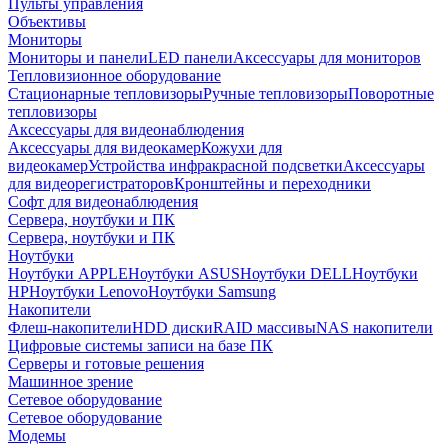
Пульты управления
Объективы
Мониторы
Мониторы и панели
LED панели
Аксессуары для мониторов
Тепловизионное оборудование
Стационарные тепловизоры
Ручные тепловизоры
Поворотные
тепловизоры
Аксессуары для видеонаблюдения
Аксессуары для видеокамер
Кожухи для
видеокамер
Устройства инфракрасной подсветки
Аксессуары
для видеорегистраторов
Кронштейны и переходники
Софт для видеонаблюдения
Сервера, ноутбуки и ПК
Сервера, ноутбуки и ПК
Ноутбуки
Ноутбуки APPLE
Ноутбуки ASUS
Ноутбуки DELL
Ноутбуки
HP
Ноутбуки Lenovo
Ноутбуки Samsung
Накопители
Флеш-накопители
HDD диски
RAID массивы
NAS накопители
Цифровые системы записи на базе ПК
Серверы и готовые решения
Машинное зрение
Сетевое оборудование
Сетевое оборудование
Модемы