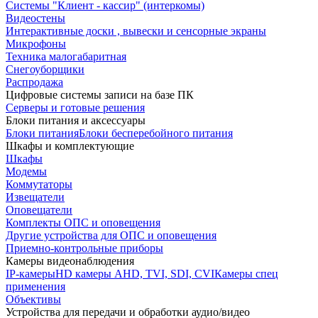
Системы "Клиент - кассир" (интеркомы)
Видеостены
Интерактивные доски , вывески и сенсорные экраны
Микрофоны
Техника малогабаритная
Снегоуборщики
Распродажа
Цифровые системы записи на базе ПК
Серверы и готовые решения
Блоки питания и аксессуары
Блоки питания
Блоки бесперебойного питания
Шкафы и комплектующие
Шкафы
Модемы
Коммутаторы
Извещатели
Оповещатели
Комплекты ОПС и оповещения
Другие устройства для ОПС и оповещения
Приемно-контрольные приборы
Камеры видеонаблюдения
IP-камеры
HD камеры AHD, TVI, SDI, CVI
Камеры спец
применения
Объективы
Устройства для передачи и обработки аудио/видео