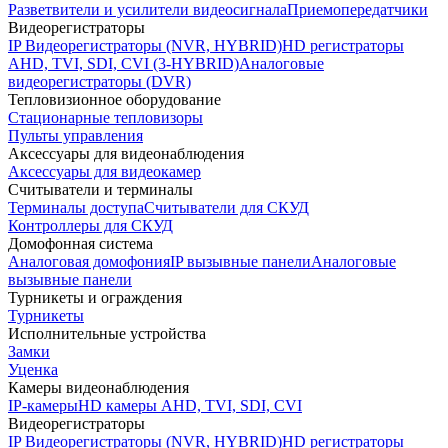
Разветвители и усилители видеосигнала
Приемопередатчики
Видеорегистраторы
IP Видеорегистраторы (NVR, HYBRID)
HD регистраторы
AHD, TVI, SDI, CVI (3-HYBRID)
Аналоговые
видеорегистраторы (DVR)
Тепловизионное оборудование
Стационарные тепловизоры
Пульты управления
Аксессуары для видеонаблюдения
Аксессуары для видеокамер
Считыватели и терминалы
Терминалы доступа
Считыватели для СКУД
Контроллеры для СКУД
Домофонная система
Аналоговая домофония
IP вызывные панели
Аналоговые
вызывные панели
Турникеты и ограждения
Турникеты
Исполнительные устройства
Замки
Уценка
Камеры видеонаблюдения
IP-камеры
HD камеры AHD, TVI, SDI, CVI
Видеорегистраторы
IP Видеорегистраторы (NVR, HYBRID)
HD регистраторы