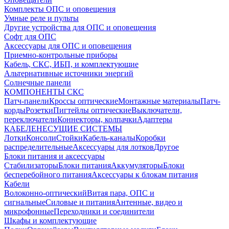
Комплекты ОПС и оповещения
Умные реле и пульты
Другие устройства для ОПС и оповещения
Софт для ОПС
Аксессуары для ОПС и оповещения
Приемно-контрольные приборы
Кабель, СКС, ИБП, и комплектующие
Альтернативные источники энергий
Солнечные панели
КОМПОНЕНТЫ СКС
Патч-панели
Кроссы оптические
Монтажные материалы
Патч-
корды
Розетки
Пигтейлы оптические
Выключатели,
переключатели
Коннекторы, колпачки
Адаптеры
КАБЕЛЕНЕСУЩИЕ СИСТЕМЫ
Лотки
Консоли
Стойки
Кабель-каналы
Коробки
распределительные
Аксессуары для лотков
Другое
Блоки питания и аксессуары
Стабилизаторы
Блоки питания
Аккумуляторы
Блоки
бесперебойного питания
Аксессуары к блокам питания
Кабели
Волоконно-оптический
Витая пара, ОПС и
сигнальные
Силовые и питания
Антенные, видео и
микрофонные
Переходники и соединители
Шкафы и комплектующие