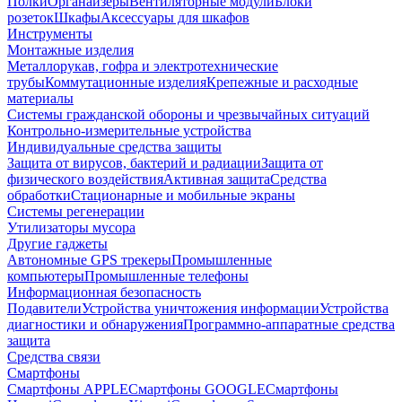
Полки
Органайзеры
Вентиляторные модули
Блоки
розеток
Шкафы
Аксессуары для шкафов
Инструменты
Монтажные изделия
Металлорукав, гофра и электротехнические
трубы
Коммутационные изделия
Крепежные и расходные
материалы
Системы гражданской обороны и чрезвычайных ситуаций
Контрольно-измерительные устройства
Индивидуальные средства защиты
Защита от вирусов, бактерий и радиации
Защита от
физического воздействия
Активная защита
Средства
обработки
Стационарные и мобильные экраны
Системы регенерации
Утилизаторы мусора
Другие гаджеты
Автономные GPS трекеры
Промышленные
компьютеры
Промышленные телефоны
Информационная безопасность
Подавители
Устройства уничтожения информации
Устройства
диагностики и обнаружения
Программно-аппаратные средства
защита
Средства связи
Смартфоны
Смартфоны APPLE
Смартфоны GOOGLE
Смартфоны