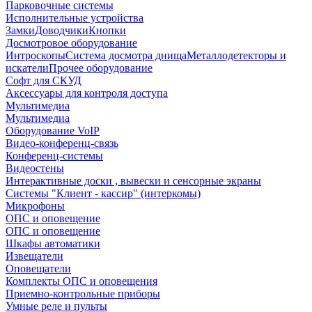
Парковочные системы
Исполнительные устройства
Замки
Доводчики
Кнопки
Досмотровое оборудование
Интроскопы
Система досмотра днища
Металлодетекторы и
искатели
Прочее оборудование
Софт для СКУД
Аксессуары для контроля доступа
Мультимедиа
Мультимедиа
Оборудование VoIP
Видео-конференц-связь
Конференц-системы
Видеостены
Интерактивные доски , вывески и сенсорные экраны
Системы "Клиент - кассир" (интеркомы)
Микрофоны
ОПС и оповещение
ОПС и оповещение
Шкафы автоматики
Извещатели
Оповещатели
Комплекты ОПС и оповещения
Приемно-контрольные приборы
Умные реле и пульты