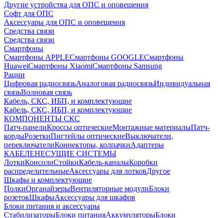
Другие устройства для ОПС и оповещения
Софт для ОПС
Аксессуары для ОПС и оповещения
Средства связи
Средства связи
Смартфоны
Смартфоны APPLE
Смартфоны GOOGLE
Смартфоны
Huawei
Смартфоны Xiaomi
Смартфоны Samsung
Рации
Цифровая радиосвязь
Аналоговая радиосвязь
Индивидуальная
связь
Волновая связь
Кабель, СКС, ИБП, и комплектующие
Кабель, СКС, ИБП, и комплектующие
КОМПОНЕНТЫ СКС
Патч-панели
Кроссы оптические
Монтажные материалы
Патч-
корды
Розетки
Пигтейлы оптические
Выключатели,
переключатели
Коннекторы, колпачки
Адаптеры
КАБЕЛЕНЕСУЩИЕ СИСТЕМЫ
Лотки
Консоли
Стойки
Кабель-каналы
Коробки
распределительные
Аксессуары для лотков
Другое
Шкафы и комплектующие
Полки
Органайзеры
Вентиляторные модули
Блоки
розеток
Шкафы
Аксессуары для шкафов
Блоки питания и аксессуары
Стабилизаторы
Блоки питания
Аккумуляторы
Блоки