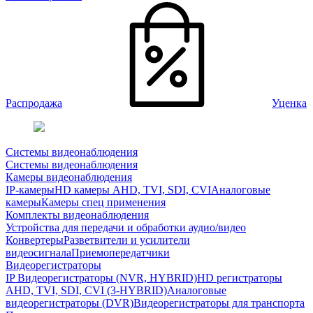
Распродажа
Уценка
Системы видеонаблюдения
Системы видеонаблюдения
Камеры видеонаблюдения
IP-камеры
HD камеры AHD, TVI, SDI, CVI
Аналоговые
камеры
Камеры спец применения
Комплекты видеонаблюдения
Устройства для передачи и обработки аудио/видео
Конвертеры
Разветвители и усилители
видеосигнала
Приемопередатчики
Видеорегистраторы
IP Видеорегистраторы (NVR, HYBRID)
HD регистраторы
AHD, TVI, SDI, CVI (3-HYBRID)
Аналоговые
видеорегистраторы (DVR)
Видеорегистраторы для транспорта