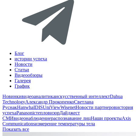
Блог
истории успеха
Новости
Статьи
Видеообзоры
Галерея
График
Новинки
видеоаналитика
искусственный интеллект
Dahua
Technology
Александр Прокопенко
Светлана
Руснак
Hanwha
IDIS
UniView
Wisenet
Новости партнеров
история
успеха
Panasonic
тепловизор
Дайджест
СМИ
видеонаблюдение
распознавание лиц
Наши проекты
Axis
Communications
измерение температуры тела
Показать все