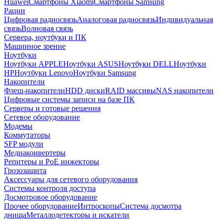
Huawei
Смартфоны Xiaomi
Смартфоны Samsung
Рации
Цифровая радиосвязь
Аналоговая радиосвязь
Индивидуальная
связь
Волновая связь
Сервера, ноутбуки и ПК
Машинное зрение
Ноутбуки
Ноутбуки APPLE
Ноутбуки ASUS
Ноутбуки DELL
Ноутбуки
HP
Ноутбуки Lenovo
Ноутбуки Samsung
Накопители
Флеш-накопители
HDD диски
RAID массивы
NAS накопители
Цифровые системы записи на базе ПК
Серверы и готовые решения
Сетевое оборудование
Модемы
Коммутаторы
SFP модули
Медиаконвертеры
Репитеры и PoE инжекторы
Грозозащита
Аксессуары для сетевого оборудования
Системы контроля доступа
Досмотровое оборудование
Прочее оборудование
Интроскопы
Система досмотра
днища
Металлодетекторы и искатели