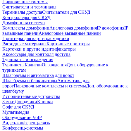
Парковочные системы
Считыватели и терминалы
Терминалы доступа
Считыватели для СКУД
Контроллеры для СКУД
Домофонная система
Комплекты домофонии
Аналоговая домофония
IP домофония
IP
вызывные панели
Аналоговые вызывные панели
Принтеры для карт и расходники
Расходные материалы
Карточные принтеры
Карточки и другие идентификаторы
Аксессуары для контроля доступа
Турникеты и ограждения
Турникеты
Калитки
Ограждения
Доп. оборудование к
турникетам
Шлагбаумы и автоматика для ворот
Шлагбаумы и блокираторы
Автоматика для
ворот
Парковочные комплексы и системы
Доп. оборудование к
шлагбауму
Исполнительные устройства
Замки
Доводчики
Кнопки
Софт для СКУД
Мультимедиа
Оборудование VoIP
Видео-конференц-связь
Конференц-системы