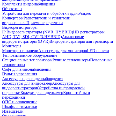
Комплекты видеонаблюдения
Объективы
Устройства для передачи и обработки аудио/видео
Конвертеры
Разветвители и усилители
видеосигнала
Приемопередатчики
Видеорегистраторы
IP Видеорегистраторы (NVR, HYBRID)
HD регистраторы
AHD, TVI, SDI, CVI (3-HYBRID)
Аналоговые
видеорегистраторы (DVR)
Видеорегистраторы для транспорта
Мониторы
Мониторы и панели
Аксессуары для мониторов
LED панели
Тепловизионное оборудование
Стационарные тепловизоры
Ручные тепловизоры
Поворотные
тепловизоры
Софт для видеонаблюдения
Пульты управления
Аксессуары для видеонаблюдения
Аксессуары для видеокамер
Аксессуары для
видеорегистраторов
Устройства инфракрасной
подсветки
Кожухи для видеокамер
Кронштейны и
переходники
ОПС и оповещение
Шкафы автоматики
Извещатели
Оповещатели