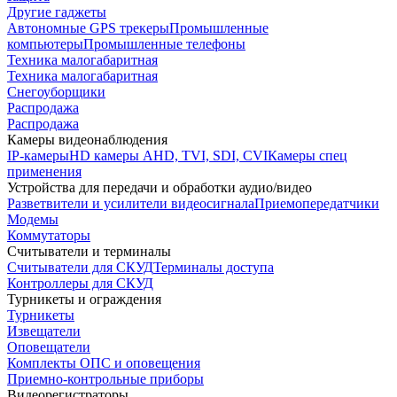
Другие гаджеты
Автономные GPS трекеры
Промышленные
компьютеры
Промышленные телефоны
Техника малогабаритная
Техника малогабаритная
Снегоуборщики
Распродажа
Распродажа
Камеры видеонаблюдения
IP-камеры
HD камеры AHD, TVI, SDI, CVI
Камеры спец
применения
Устройства для передачи и обработки аудио/видео
Разветвители и усилители видеосигнала
Приемопередатчики
Модемы
Коммутаторы
Считыватели и терминалы
Считыватели для СКУД
Терминалы доступа
Контроллеры для СКУД
Турникеты и ограждения
Турникеты
Извещатели
Оповещатели
Комплекты ОПС и оповещения
Приемно-контрольные приборы
Видеорегистраторы