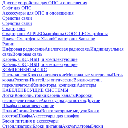
Другие устройства для ОПС и оповещения
Софт для ОПС
Аксессуары для ОПС и оповещения
Средства связи
Средства связи
Смартфоны
Смартфоны APPLE
Смартфоны GOOGLE
Смартфоны
Huawei
Смартфоны Xiaomi
Смартфоны Samsung
Рации
Цифровая радиосвязь
Аналоговая радиосвязь
Индивидуальная
связь
Волновая связь
Кабель, СКС, ИБП, и комплектующие
Кабель, СКС, ИБП, и комплектующие
КОМПОНЕНТЫ СКС
Патч-панели
Кроссы оптические
Монтажные материалы
Патч-
корды
Розетки
Пигтейлы оптические
Выключатели,
переключатели
Коннекторы, колпачки
Адаптеры
КАБЕЛЕНЕСУЩИЕ СИСТЕМЫ
Лотки
Консоли
Стойки
Кабель-каналы
Коробки
распределительные
Аксессуары для лотков
Другое
Шкафы и комплектующие
Полки
Органайзеры
Вентиляторные модули
Блоки
розеток
Шкафы
Аксессуары для шкафов
Блоки питания и аксессуары
Стабилизаторы
Блоки питания
Аккумуляторы
Блоки