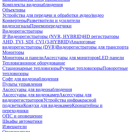
Комплекты видеонаблюдения
Объективы
Устройства для передачи и обработки аудио/видео
Конвертеры
Разветвители и усилители
видеосигнала
Приемопередатчики
Видеорегистраторы
IP Видеорегистраторы (NVR, HYBRID)
HD регистраторы
AHD, TVI, SDI, CVI (3-HYBRID)
Аналоговые
видеорегистраторы (DVR)
Видеорегистраторы для транспорта
Мониторы
Мониторы и панели
Аксессуары для мониторов
LED панели
Тепловизионное оборудование
Стационарные тепловизоры
Ручные тепловизоры
Поворотные
тепловизоры
Софт для видеонаблюдения
Пульты управления
Аксессуары для видеонаблюдения
Аксессуары для видеокамер
Аксессуары для
видеорегистраторов
Устройства инфракрасной
подсветки
Кожухи для видеокамер
Кронштейны и
переходники
ОПС и оповещение
Шкафы автоматики
Извещатели
Оповещатели