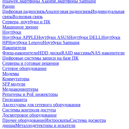
Huawei
Смартфоны Xiaomi
Смартфоны Samsung
Рации
Цифровая радиосвязь
Аналоговая радиосвязь
Индивидуальная
связь
Волновая связь
Сервера, ноутбуки и ПК
Машинное зрение
Ноутбуки
Ноутбуки APPLE
Ноутбуки ASUS
Ноутбуки DELL
Ноутбуки
HP
Ноутбуки Lenovo
Ноутбуки Samsung
Накопители
Флеш-накопители
HDD диски
RAID массивы
NAS накопители
Цифровые системы записи на базе ПК
Серверы и готовые решения
Сетевое оборудование
Модемы
Коммутаторы
SFP модули
Медиаконвертеры
Репитеры и PoE инжекторы
Грозозащита
Аксессуары для сетевого оборудования
Системы контроля доступа
Досмотровое оборудование
Прочее оборудование
Интроскопы
Система досмотра
днища
Металлодетекторы и искатели