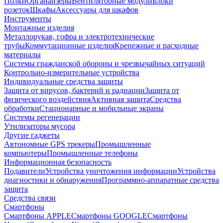
Полки
Органайзеры
Вентиляторные модули
Блоки
розеток
Шкафы
Аксессуары для шкафов
Инструменты
Монтажные изделия
Металлорукав, гофра и электротехнические
трубы
Коммутационные изделия
Крепежные и расходные
материалы
Системы гражданской обороны и чрезвычайных ситуаций
Контрольно-измерительные устройства
Индивидуальные средства защиты
Защита от вирусов, бактерий и радиации
Защита от
физического воздействия
Активная защита
Средства
обработки
Стационарные и мобильные экраны
Системы регенерации
Утилизаторы мусора
Другие гаджеты
Автономные GPS трекеры
Промышленные
компьютеры
Промышленные телефоны
Информационная безопасность
Подавители
Устройства уничтожения информации
Устройства
диагностики и обнаружения
Программно-аппаратные средства
защита
Средства связи
Смартфоны
Смартфоны APPLE
Смартфоны GOOGLE
Смартфоны