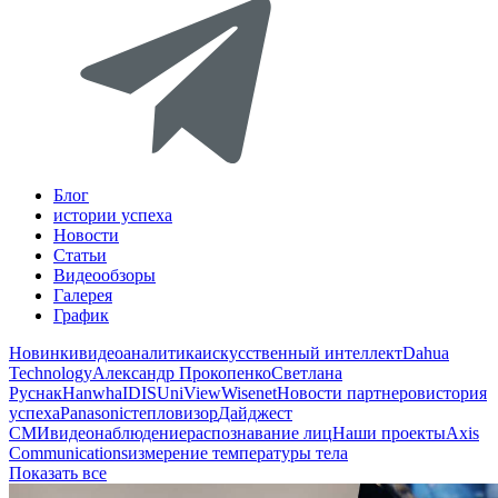
Блог
истории успеха
Новости
Статьи
Видеообзоры
Галерея
График
Новинки
видеоаналитика
искусственный интеллект
Dahua
Technology
Александр Прокопенко
Светлана
Руснак
Hanwha
IDIS
UniView
Wisenet
Новости партнеров
история
успеха
Panasonic
тепловизор
Дайджест
СМИ
видеонаблюдение
распознавание лиц
Наши проекты
Axis
Communications
измерение температуры тела
Показать все