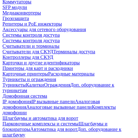
Коммутаторы
SFP модули
Медиаконвертеры
Грозозащита
Репитеры и PoE инжекторы
Аксессуары для сетевого оборудования
Системы контроля доступа
Системы контроля доступа
Считыватели и терминалы
Считыватели для СКУД
Терминалы доступа
Контроллеры для СКУД
Карточки и другие идентификаторы
Принтеры для карт и расходники
Карточные принтеры
Расходные материалы
Турникеты и ограждения
Турникеты
Калитки
Ограждения
Доп. оборудование к
турникетам
Домофонная система
IP домофония
IP вызывные панели
Аналоговая
домофония
Аналоговые вызывные панели
Комплекты
домофонии
Шлагбаумы и автоматика для ворот
Парковочные комплексы и системы
Шлагбаумы и
блокираторы
Автоматика для ворот
Доп. оборудование к
шлагбауму