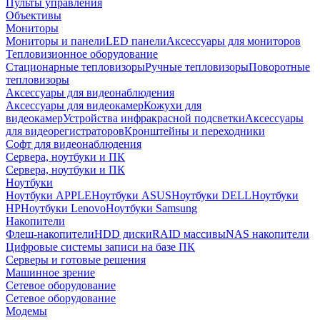
Пульты управления
Объективы
Мониторы
Мониторы и панели
LED панели
Аксессуары для мониторов
Тепловизионное оборудование
Стационарные тепловизоры
Ручные тепловизоры
Поворотные
тепловизоры
Аксессуары для видеонаблюдения
Аксессуары для видеокамер
Кожухи для
видеокамер
Устройства инфракрасной подсветки
Аксессуары
для видеорегистраторов
Кронштейны и переходники
Софт для видеонаблюдения
Сервера, ноутбуки и ПК
Сервера, ноутбуки и ПК
Ноутбуки
Ноутбуки APPLE
Ноутбуки ASUS
Ноутбуки DELL
Ноутбуки
HP
Ноутбуки Lenovo
Ноутбуки Samsung
Накопители
Флеш-накопители
HDD диски
RAID массивы
NAS накопители
Цифровые системы записи на базе ПК
Серверы и готовые решения
Машинное зрение
Сетевое оборудование
Сетевое оборудование
Модемы