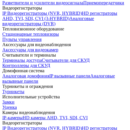
Разветвители и усилители видеосигнала
Приемопередатчики
Видеорегистраторы
IP Видеорегистраторы (NVR, HYBRID)
HD регистраторы
AHD, TVI, SDI, CVI (3-HYBRID)
Аналоговые
видеорегистраторы (DVR)
Тепловизионное оборудование
Стационарные тепловизоры
Пульты управления
Аксессуары для видеонаблюдения
Аксессуары для видеокамер
Считыватели и терминалы
Терминалы доступа
Считыватели для СКУД
Контроллеры для СКУД
Домофонная система
Аналоговая домофония
IP вызывные панели
Аналоговые
вызывные панели
Турникеты и ограждения
Турникеты
Исполнительные устройства
Замки
Уценка
Камеры видеонаблюдения
IP-камеры
HD камеры AHD, TVI, SDI, CVI
Видеорегистраторы
IP Видеорегистраторы (NVR, HYBRID)
HD регистраторы