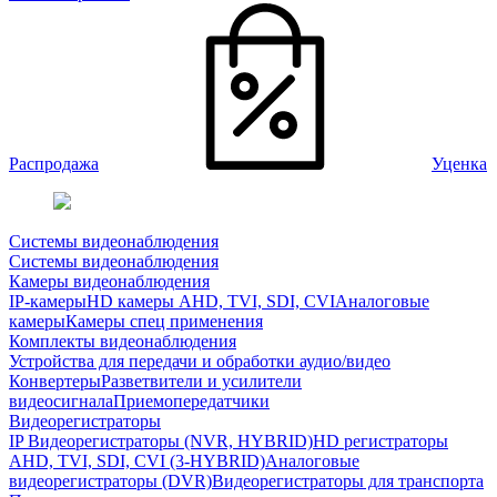
Распродажа
Уценка
Системы видеонаблюдения
Системы видеонаблюдения
Камеры видеонаблюдения
IP-камеры
HD камеры AHD, TVI, SDI, CVI
Аналоговые
камеры
Камеры спец применения
Комплекты видеонаблюдения
Устройства для передачи и обработки аудио/видео
Конвертеры
Разветвители и усилители
видеосигнала
Приемопередатчики
Видеорегистраторы
IP Видеорегистраторы (NVR, HYBRID)
HD регистраторы
AHD, TVI, SDI, CVI (3-HYBRID)
Аналоговые
видеорегистраторы (DVR)
Видеорегистраторы для транспорта