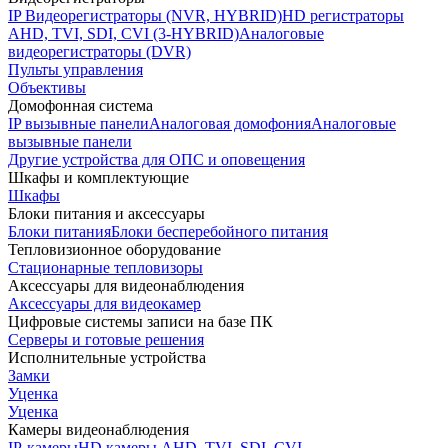
IP Видеорегистраторы (NVR, HYBRID)
HD регистраторы
AHD, TVI, SDI, CVI (3-HYBRID)
Аналоговые
видеорегистраторы (DVR)
Пульты управления
Объективы
Домофонная система
IP вызывные панели
Аналоговая домофония
Аналоговые
вызывные панели
Другие устройства для ОПС и оповещения
Шкафы и комплектующие
Шкафы
Блоки питания и аксессуары
Блоки питания
Блоки бесперебойного питания
Тепловизионное оборудование
Стационарные тепловизоры
Аксессуары для видеонаблюдения
Аксессуары для видеокамер
Цифровые системы записи на базе ПК
Серверы и готовые решения
Исполнительные устройства
Замки
Уценка
Уценка
Камеры видеонаблюдения
IP-камеры
HD камеры AHD, TVI, SDI, CVI