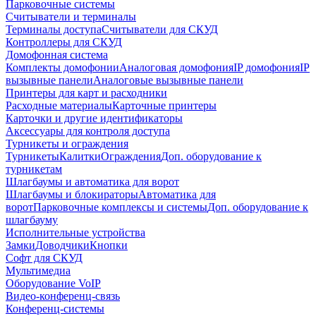
Парковочные системы
Считыватели и терминалы
Терминалы доступа
Считыватели для СКУД
Контроллеры для СКУД
Домофонная система
Комплекты домофонии
Аналоговая домофония
IP домофония
IP
вызывные панели
Аналоговые вызывные панели
Принтеры для карт и расходники
Расходные материалы
Карточные принтеры
Карточки и другие идентификаторы
Аксессуары для контроля доступа
Турникеты и ограждения
Турникеты
Калитки
Ограждения
Доп. оборудование к
турникетам
Шлагбаумы и автоматика для ворот
Шлагбаумы и блокираторы
Автоматика для
ворот
Парковочные комплексы и системы
Доп. оборудование к
шлагбауму
Исполнительные устройства
Замки
Доводчики
Кнопки
Софт для СКУД
Мультимедиа
Оборудование VoIP
Видео-конференц-связь
Конференц-системы