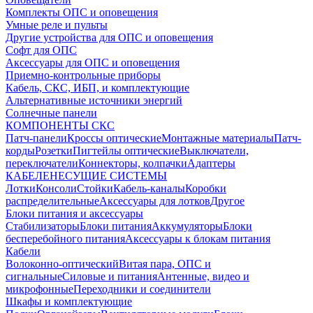
Комплекты ОПС и оповещения
Умные реле и пульты
Другие устройства для ОПС и оповещения
Софт для ОПС
Аксессуары для ОПС и оповещения
Приемно-контрольные приборы
Кабель, СКС, ИБП, и комплектующие
Альтернативные источники энергий
Солнечные панели
КОМПОНЕНТЫ СКС
Патч-панели
Кроссы оптические
Монтажные материалы
Патч-
корды
Розетки
Пигтейлы оптические
Выключатели,
переключатели
Коннекторы, колпачки
Адаптеры
КАБЕЛЕНЕСУЩИЕ СИСТЕМЫ
Лотки
Консоли
Стойки
Кабель-каналы
Коробки
распределительные
Аксессуары для лотков
Другое
Блоки питания и аксессуары
Стабилизаторы
Блоки питания
Аккумуляторы
Блоки
бесперебойного питания
Аксессуары к блокам питания
Кабели
Волоконно-оптический
Витая пара, ОПС и
сигнальные
Силовые и питания
Антенные, видео и
микрофонные
Переходники и соединители
Шкафы и комплектующие