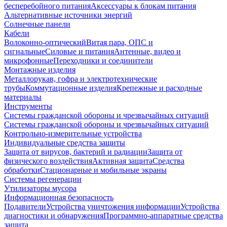
бесперебойного питания
Аксессуары к блокам питания
Альтернативные источники энергий
Солнечные панели
Кабели
Волоконно-оптический
Витая пара, ОПС и
сигнальные
Силовые и питания
Антенные, видео и
микрофонные
Переходники и соединители
Монтажные изделия
Металлорукав, гофра и электротехнические
трубы
Коммутационные изделия
Крепежные и расходные
материалы
Инструменты
Системы гражданской обороны и чрезвычайных ситуаций
Системы гражданской обороны и чрезвычайных ситуаций
Контрольно-измерительные устройства
Индивидуальные средства защиты
Защита от вирусов, бактерий и радиации
Защита от
физического воздействия
Активная защита
Средства
обработки
Стационарные и мобильные экраны
Системы регенерации
Утилизаторы мусора
Информационная безопасность
Подавители
Устройства уничтожения информации
Устройства
диагностики и обнаружения
Программно-аппаратные средства
защита