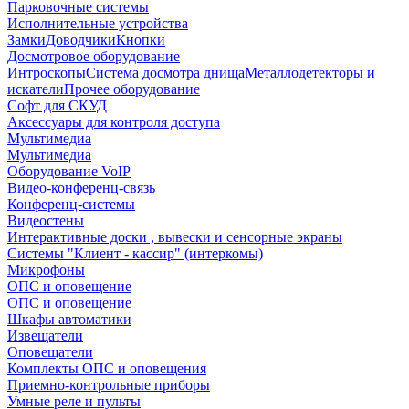
Парковочные системы
Исполнительные устройства
Замки
Доводчики
Кнопки
Досмотровое оборудование
Интроскопы
Система досмотра днища
Металлодетекторы и
искатели
Прочее оборудование
Софт для СКУД
Аксессуары для контроля доступа
Мультимедиа
Мультимедиа
Оборудование VoIP
Видео-конференц-связь
Конференц-системы
Видеостены
Интерактивные доски , вывески и сенсорные экраны
Системы "Клиент - кассир" (интеркомы)
Микрофоны
ОПС и оповещение
ОПС и оповещение
Шкафы автоматики
Извещатели
Оповещатели
Комплекты ОПС и оповещения
Приемно-контрольные приборы
Умные реле и пульты