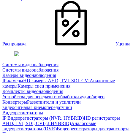
Распродажа
Уценка
Системы видеонаблюдения
Системы видеонаблюдения
Камеры видеонаблюдения
IP-камеры
HD камеры AHD, TVI, SDI, CVI
Аналоговые
камеры
Камеры спец применения
Комплекты видеонаблюдения
Устройства для передачи и обработки аудио/видео
Конвертеры
Разветвители и усилители
видеосигнала
Приемопередатчики
Видеорегистраторы
IP Видеорегистраторы (NVR, HYBRID)
HD регистраторы
AHD, TVI, SDI, CVI (3-HYBRID)
Аналоговые
видеорегистраторы (DVR)
Видеорегистраторы для транспорта