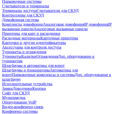
Парковочные системы
Считыватели и терминалы
Терминалы доступа
Считыватели для СКУД
Контроллеры для СКУД
Домофонная система
Комплекты домофонии
Аналоговая домофония
IP домофония
IP
вызывные панели
Аналоговые вызывные панели
Принтеры для карт и расходники
Расходные материалы
Карточные принтеры
Карточки и другие идентификаторы
Аксессуары для контроля доступа
Турникеты и ограждения
Турникеты
Калитки
Ограждения
Доп. оборудование к
турникетам
Шлагбаумы и автоматика для ворот
Шлагбаумы и блокираторы
Автоматика для
ворот
Парковочные комплексы и системы
Доп. оборудование к
шлагбауму
Исполнительные устройства
Замки
Доводчики
Кнопки
Софт для СКУД
Мультимедиа
Оборудование VoIP
Видео-конференц-связь
Конференц-системы