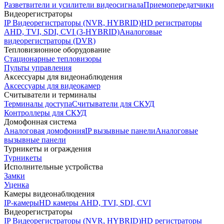
Разветвители и усилители видеосигнала
Приемопередатчики
Видеорегистраторы
IP Видеорегистраторы (NVR, HYBRID)
HD регистраторы
AHD, TVI, SDI, CVI (3-HYBRID)
Аналоговые
видеорегистраторы (DVR)
Тепловизионное оборудование
Стационарные тепловизоры
Пульты управления
Аксессуары для видеонаблюдения
Аксессуары для видеокамер
Считыватели и терминалы
Терминалы доступа
Считыватели для СКУД
Контроллеры для СКУД
Домофонная система
Аналоговая домофония
IP вызывные панели
Аналоговые
вызывные панели
Турникеты и ограждения
Турникеты
Исполнительные устройства
Замки
Уценка
Камеры видеонаблюдения
IP-камеры
HD камеры AHD, TVI, SDI, CVI
Видеорегистраторы
IP Видеорегистраторы (NVR, HYBRID)
HD регистраторы