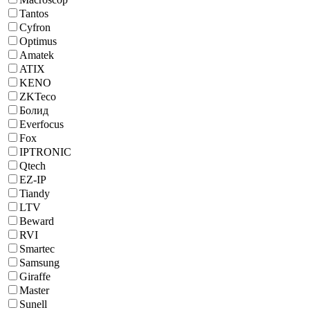
Tantos
Cyfron
Optimus
Amatek
ATIX
KENO
ZKTeco
Болид
Everfocus
Fox
IPTRONIC
Qtech
EZ-IP
Tiandy
LTV
Beward
RVI
Smartec
Samsung
Giraffe
Master
Sunell