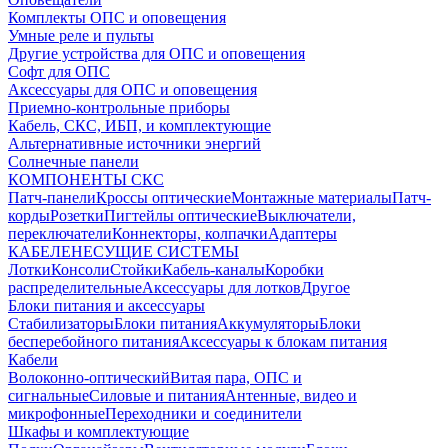
Комплекты ОПС и оповещения
Умные реле и пульты
Другие устройства для ОПС и оповещения
Софт для ОПС
Аксессуары для ОПС и оповещения
Приемно-контрольные приборы
Кабель, СКС, ИБП, и комплектующие
Альтернативные источники энергий
Солнечные панели
КОМПОНЕНТЫ СКС
Патч-панели
Кроссы оптические
Монтажные материалы
Патч-
корды
Розетки
Пигтейлы оптические
Выключатели,
переключатели
Коннекторы, колпачки
Адаптеры
КАБЕЛЕНЕСУЩИЕ СИСТЕМЫ
Лотки
Консоли
Стойки
Кабель-каналы
Коробки
распределительные
Аксессуары для лотков
Другое
Блоки питания и аксессуары
Стабилизаторы
Блоки питания
Аккумуляторы
Блоки
бесперебойного питания
Аксессуары к блокам питания
Кабели
Волоконно-оптический
Витая пара, ОПС и
сигнальные
Силовые и питания
Антенные, видео и
микрофонные
Переходники и соединители
Шкафы и комплектующие