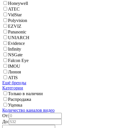
Honeywell
ATEC
VidStar
Polyvision
EZVIZ
Panasonic
UNIARCH
Evidence
Infinity
NSGate
Falcon Eye
IMOU
Линия
ATIS
Ещё бренды
Категории
Только в наличии
Распродажа
Уценка
Количество каналов видео
От:
До: