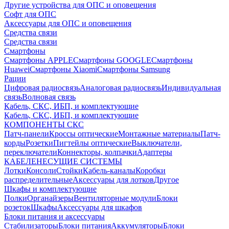
Другие устройства для ОПС и оповещения
Софт для ОПС
Аксессуары для ОПС и оповещения
Средства связи
Средства связи
Смартфоны
Смартфоны APPLE
Смартфоны GOOGLE
Смартфоны
Huawei
Смартфоны Xiaomi
Смартфоны Samsung
Рации
Цифровая радиосвязь
Аналоговая радиосвязь
Индивидуальная
связь
Волновая связь
Кабель, СКС, ИБП, и комплектующие
Кабель, СКС, ИБП, и комплектующие
КОМПОНЕНТЫ СКС
Патч-панели
Кроссы оптические
Монтажные материалы
Патч-
корды
Розетки
Пигтейлы оптические
Выключатели,
переключатели
Коннекторы, колпачки
Адаптеры
КАБЕЛЕНЕСУЩИЕ СИСТЕМЫ
Лотки
Консоли
Стойки
Кабель-каналы
Коробки
распределительные
Аксессуары для лотков
Другое
Шкафы и комплектующие
Полки
Органайзеры
Вентиляторные модули
Блоки
розеток
Шкафы
Аксессуары для шкафов
Блоки питания и аксессуары
Стабилизаторы
Блоки питания
Аккумуляторы
Блоки