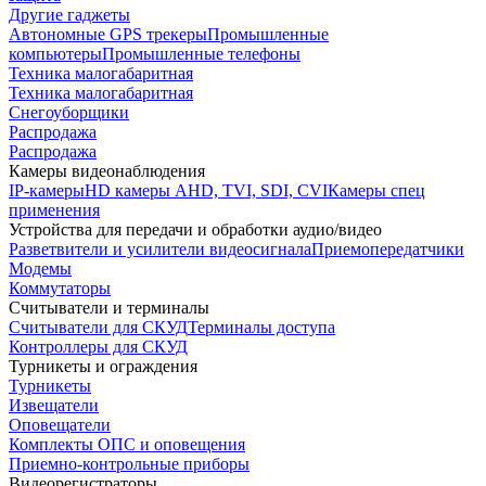
Другие гаджеты
Автономные GPS трекеры
Промышленные
компьютеры
Промышленные телефоны
Техника малогабаритная
Техника малогабаритная
Снегоуборщики
Распродажа
Распродажа
Камеры видеонаблюдения
IP-камеры
HD камеры AHD, TVI, SDI, CVI
Камеры спец
применения
Устройства для передачи и обработки аудио/видео
Разветвители и усилители видеосигнала
Приемопередатчики
Модемы
Коммутаторы
Считыватели и терминалы
Считыватели для СКУД
Терминалы доступа
Контроллеры для СКУД
Турникеты и ограждения
Турникеты
Извещатели
Оповещатели
Комплекты ОПС и оповещения
Приемно-контрольные приборы
Видеорегистраторы