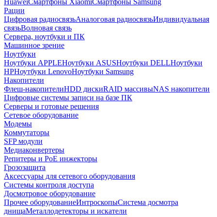
Huawei
Смартфоны Xiaomi
Смартфоны Samsung
Рации
Цифровая радиосвязь
Аналоговая радиосвязь
Индивидуальная
связь
Волновая связь
Сервера, ноутбуки и ПК
Машинное зрение
Ноутбуки
Ноутбуки APPLE
Ноутбуки ASUS
Ноутбуки DELL
Ноутбуки
HP
Ноутбуки Lenovo
Ноутбуки Samsung
Накопители
Флеш-накопители
HDD диски
RAID массивы
NAS накопители
Цифровые системы записи на базе ПК
Серверы и готовые решения
Сетевое оборудование
Модемы
Коммутаторы
SFP модули
Медиаконвертеры
Репитеры и PoE инжекторы
Грозозащита
Аксессуары для сетевого оборудования
Системы контроля доступа
Досмотровое оборудование
Прочее оборудование
Интроскопы
Система досмотра
днища
Металлодетекторы и искатели