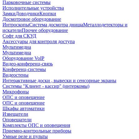
Парковочные системы
Исполнительные устройства
Замки
Доводчики
Кнопки
Досмотровое оборудование
Интроскопы
Система досмотра днища
Металлодетекторы и
искатели
Прочее оборудование
Софт для СКУД
Аксессуары для контроля доступа
Мультимедиа
Мультимедиа
Оборудование VoIP
Видео-конференц-связь
Конференц-системы
Видеостены
Интерактивные доски , вывески и сенсорные экраны
Системы "Клиент - кассир" (интеркомы)
Микрофоны
ОПС и оповещение
ОПС и оповещение
Шкафы автоматики
Извещатели
Оповещатели
Комплекты ОПС и оповещения
Приемно-контрольные приборы
Умные реле и пульты