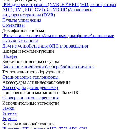
IP Видеорегистраторы (NVR, HYBRID)
HD регистраторы
AHD, TVI, SDI, CVI (3-HYBRID)
Аналоговые
видеорегистраторы (DVR)
Пульты управления
Объективы
Домофонная система
IP вызывные панели
Аналоговая домофония
Аналоговые
вызывные панели
Другие устройства для ОПС и оповещения
Шкафы и комплектующие
Шкафы
Блоки питания и аксессуары
Блоки питания
Блоки бесперебойного питания
Тепловизионное оборудование
Стационарные тепловизоры
Аксессуары для видеонаблюдения
Аксессуары для видеокамер
Цифровые системы записи на базе ПК
Серверы и готовые решения
Исполнительные устройства
Замки
Уценка
Уценка
Камеры видеонаблюдения
IP-камеры
HD камеры AHD, TVI, SDI, CVI