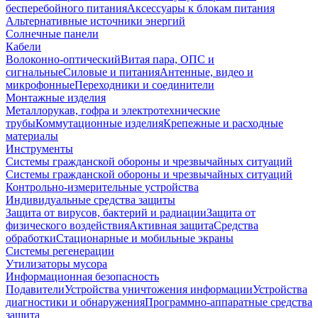
бесперебойного питания
Аксессуары к блокам питания
Альтернативные источники энергий
Солнечные панели
Кабели
Волоконно-оптический
Витая пара, ОПС и
сигнальные
Силовые и питания
Антенные, видео и
микрофонные
Переходники и соединители
Монтажные изделия
Металлорукав, гофра и электротехнические
трубы
Коммутационные изделия
Крепежные и расходные
материалы
Инструменты
Системы гражданской обороны и чрезвычайных ситуаций
Системы гражданской обороны и чрезвычайных ситуаций
Контрольно-измерительные устройства
Индивидуальные средства защиты
Защита от вирусов, бактерий и радиации
Защита от
физического воздействия
Активная защита
Средства
обработки
Стационарные и мобильные экраны
Системы регенерации
Утилизаторы мусора
Информационная безопасность
Подавители
Устройства уничтожения информации
Устройства
диагностики и обнаружения
Программно-аппаратные средства
защита