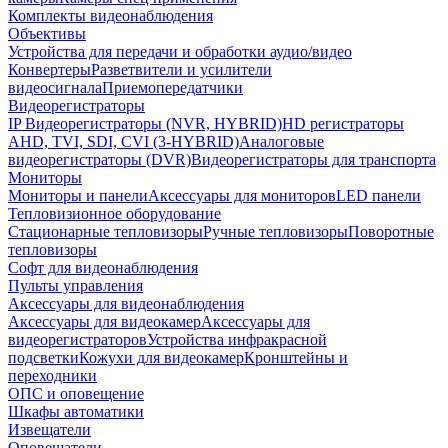
Комплекты видеонаблюдения
Объективы
Устройства для передачи и обработки аудио/видео
Конвертеры
Разветвители и усилители
видеосигнала
Приемопередатчики
Видеорегистраторы
IP Видеорегистраторы (NVR, HYBRID)
HD регистраторы
AHD, TVI, SDI, CVI (3-HYBRID)
Аналоговые
видеорегистраторы (DVR)
Видеорегистраторы для транспорта
Мониторы
Мониторы и панели
Аксессуары для мониторов
LED панели
Тепловизионное оборудование
Стационарные тепловизоры
Ручные тепловизоры
Поворотные
тепловизоры
Софт для видеонаблюдения
Пульты управления
Аксессуары для видеонаблюдения
Аксессуары для видеокамер
Аксессуары для
видеорегистраторов
Устройства инфракрасной
подсветки
Кожухи для видеокамер
Кронштейны и
переходники
ОПС и оповещение
Шкафы автоматики
Извещатели
Оповещатели