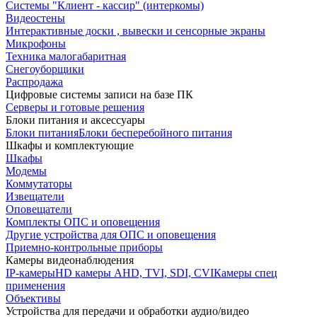
Системы "Клиент - кассир" (интеркомы)
Видеостены
Интерактивные доски , вывески и сенсорные экраны
Микрофоны
Техника малогабаритная
Снегоуборщики
Распродажа
Цифровые системы записи на базе ПК
Серверы и готовые решения
Блоки питания и аксессуары
Блоки питания
Блоки бесперебойного питания
Шкафы и комплектующие
Шкафы
Модемы
Коммутаторы
Извещатели
Оповещатели
Комплекты ОПС и оповещения
Другие устройства для ОПС и оповещения
Приемно-контрольные приборы
Камеры видеонаблюдения
IP-камеры
HD камеры AHD, TVI, SDI, CVI
Камеры спец
применения
Объективы
Устройства для передачи и обработки аудио/видео