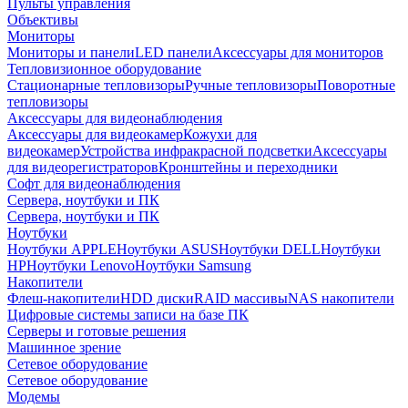
Пульты управления
Объективы
Мониторы
Мониторы и панели
LED панели
Аксессуары для мониторов
Тепловизионное оборудование
Стационарные тепловизоры
Ручные тепловизоры
Поворотные
тепловизоры
Аксессуары для видеонаблюдения
Аксессуары для видеокамер
Кожухи для
видеокамер
Устройства инфракрасной подсветки
Аксессуары
для видеорегистраторов
Кронштейны и переходники
Софт для видеонаблюдения
Сервера, ноутбуки и ПК
Сервера, ноутбуки и ПК
Ноутбуки
Ноутбуки APPLE
Ноутбуки ASUS
Ноутбуки DELL
Ноутбуки
HP
Ноутбуки Lenovo
Ноутбуки Samsung
Накопители
Флеш-накопители
HDD диски
RAID массивы
NAS накопители
Цифровые системы записи на базе ПК
Серверы и готовые решения
Машинное зрение
Сетевое оборудование
Сетевое оборудование
Модемы