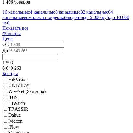
1 406 товаров
16 канальные
4 канальные
8 канальные
32 канальные
64
канальные
комплекты видеонаблюдения
до 5 000 руб.
до 10 000
руб.
Показать все
Фильтры
Цена
От:
До:
1 593
6 640 263
Бренды
HikVision
UNIVIEW
WiseNet (Samsung)
IDIS
HiWatch
TRASSIR
Dahua
Ivideon
iFlow
Macroscop