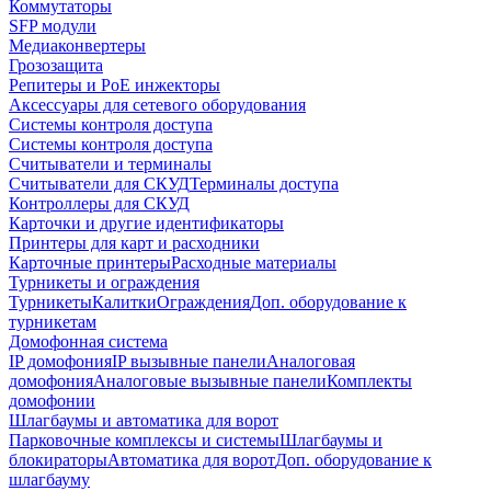
Коммутаторы
SFP модули
Медиаконвертеры
Грозозащита
Репитеры и PoE инжекторы
Аксессуары для сетевого оборудования
Системы контроля доступа
Системы контроля доступа
Считыватели и терминалы
Считыватели для СКУД
Терминалы доступа
Контроллеры для СКУД
Карточки и другие идентификаторы
Принтеры для карт и расходники
Карточные принтеры
Расходные материалы
Турникеты и ограждения
Турникеты
Калитки
Ограждения
Доп. оборудование к
турникетам
Домофонная система
IP домофония
IP вызывные панели
Аналоговая
домофония
Аналоговые вызывные панели
Комплекты
домофонии
Шлагбаумы и автоматика для ворот
Парковочные комплексы и системы
Шлагбаумы и
блокираторы
Автоматика для ворот
Доп. оборудование к
шлагбауму