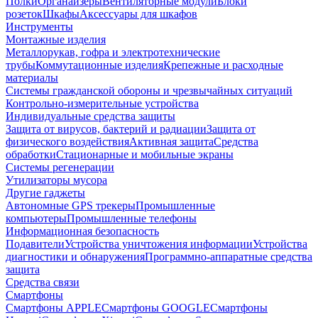
Полки
Органайзеры
Вентиляторные модули
Блоки
розеток
Шкафы
Аксессуары для шкафов
Инструменты
Монтажные изделия
Металлорукав, гофра и электротехнические
трубы
Коммутационные изделия
Крепежные и расходные
материалы
Системы гражданской обороны и чрезвычайных ситуаций
Контрольно-измерительные устройства
Индивидуальные средства защиты
Защита от вирусов, бактерий и радиации
Защита от
физического воздействия
Активная защита
Средства
обработки
Стационарные и мобильные экраны
Системы регенерации
Утилизаторы мусора
Другие гаджеты
Автономные GPS трекеры
Промышленные
компьютеры
Промышленные телефоны
Информационная безопасность
Подавители
Устройства уничтожения информации
Устройства
диагностики и обнаружения
Программно-аппаратные средства
защита
Средства связи
Смартфоны
Смартфоны APPLE
Смартфоны GOOGLE
Смартфоны