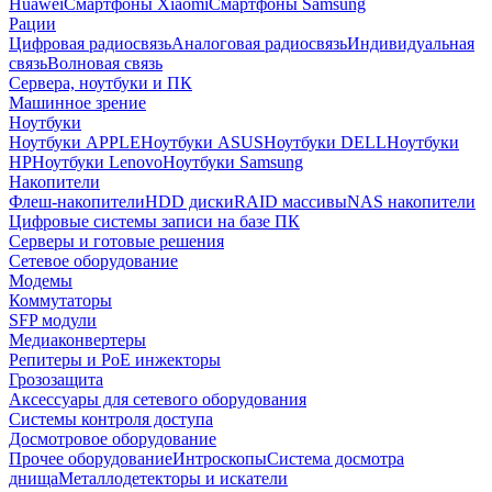
Huawei
Смартфоны Xiaomi
Смартфоны Samsung
Рации
Цифровая радиосвязь
Аналоговая радиосвязь
Индивидуальная
связь
Волновая связь
Сервера, ноутбуки и ПК
Машинное зрение
Ноутбуки
Ноутбуки APPLE
Ноутбуки ASUS
Ноутбуки DELL
Ноутбуки
HP
Ноутбуки Lenovo
Ноутбуки Samsung
Накопители
Флеш-накопители
HDD диски
RAID массивы
NAS накопители
Цифровые системы записи на базе ПК
Серверы и готовые решения
Сетевое оборудование
Модемы
Коммутаторы
SFP модули
Медиаконвертеры
Репитеры и PoE инжекторы
Грозозащита
Аксессуары для сетевого оборудования
Системы контроля доступа
Досмотровое оборудование
Прочее оборудование
Интроскопы
Система досмотра
днища
Металлодетекторы и искатели