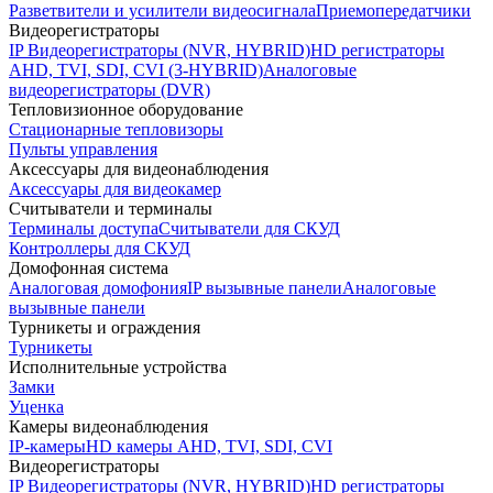
Разветвители и усилители видеосигнала
Приемопередатчики
Видеорегистраторы
IP Видеорегистраторы (NVR, HYBRID)
HD регистраторы
AHD, TVI, SDI, CVI (3-HYBRID)
Аналоговые
видеорегистраторы (DVR)
Тепловизионное оборудование
Стационарные тепловизоры
Пульты управления
Аксессуары для видеонаблюдения
Аксессуары для видеокамер
Считыватели и терминалы
Терминалы доступа
Считыватели для СКУД
Контроллеры для СКУД
Домофонная система
Аналоговая домофония
IP вызывные панели
Аналоговые
вызывные панели
Турникеты и ограждения
Турникеты
Исполнительные устройства
Замки
Уценка
Камеры видеонаблюдения
IP-камеры
HD камеры AHD, TVI, SDI, CVI
Видеорегистраторы
IP Видеорегистраторы (NVR, HYBRID)
HD регистраторы