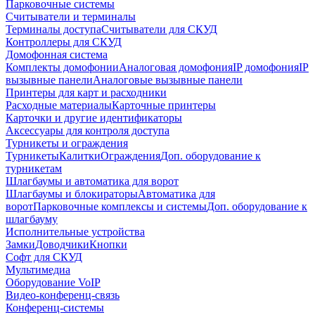
Парковочные системы
Считыватели и терминалы
Терминалы доступа
Считыватели для СКУД
Контроллеры для СКУД
Домофонная система
Комплекты домофонии
Аналоговая домофония
IP домофония
IP
вызывные панели
Аналоговые вызывные панели
Принтеры для карт и расходники
Расходные материалы
Карточные принтеры
Карточки и другие идентификаторы
Аксессуары для контроля доступа
Турникеты и ограждения
Турникеты
Калитки
Ограждения
Доп. оборудование к
турникетам
Шлагбаумы и автоматика для ворот
Шлагбаумы и блокираторы
Автоматика для
ворот
Парковочные комплексы и системы
Доп. оборудование к
шлагбауму
Исполнительные устройства
Замки
Доводчики
Кнопки
Софт для СКУД
Мультимедиа
Оборудование VoIP
Видео-конференц-связь
Конференц-системы