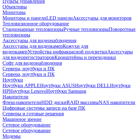
Пульты управления
Объективы
Мониторы
Мониторы и панели
LED панели
Аксессуары для мониторов
Тепловизионное оборудование
Стационарные тепловизоры
Ручные тепловизоры
Поворотные
тепловизоры
Аксессуары для видеонаблюдения
Аксессуары для видеокамер
Кожухи для
видеокамер
Устройства инфракрасной подсветки
Аксессуары
для видеорегистраторов
Кронштейны и переходники
Софт для видеонаблюдения
Сервера, ноутбуки и ПК
Сервера, ноутбуки и ПК
Ноутбуки
Ноутбуки APPLE
Ноутбуки ASUS
Ноутбуки DELL
Ноутбуки
HP
Ноутбуки Lenovo
Ноутбуки Samsung
Накопители
Флеш-накопители
HDD диски
RAID массивы
NAS накопители
Цифровые системы записи на базе ПК
Серверы и готовые решения
Машинное зрение
Сетевое оборудование
Сетевое оборудование
Модемы