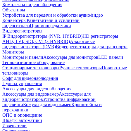
Комплекты видеонаблюдения
Объективы
Устройства для передачи и обработки аудио/видео
Конвертеры
Разветвители и усилители
видеосигнала
Приемопередатчики
Видеорегистраторы
IP Видеорегистраторы (NVR, HYBRID)
HD регистраторы
AHD, TVI, SDI, CVI (3-HYBRID)
Аналоговые
видеорегистраторы (DVR)
Видеорегистраторы для транспорта
Мониторы
Мониторы и панели
Аксессуары для мониторов
LED панели
Тепловизионное оборудование
Стационарные тепловизоры
Ручные тепловизоры
Поворотные
тепловизоры
Софт для видеонаблюдения
Пульты управления
Аксессуары для видеонаблюдения
Аксессуары для видеокамер
Аксессуары для
видеорегистраторов
Устройства инфракрасной
подсветки
Кожухи для видеокамер
Кронштейны и
переходники
ОПС и оповещение
Шкафы автоматики
Извещатели
Оповещатели