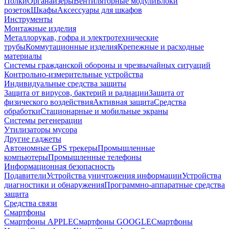
Полки
Органайзеры
Вентиляторные модули
Блоки
розеток
Шкафы
Аксессуары для шкафов
Инструменты
Монтажные изделия
Металлорукав, гофра и электротехнические
трубы
Коммутационные изделия
Крепежные и расходные
материалы
Системы гражданской обороны и чрезвычайных ситуаций
Контрольно-измерительные устройства
Индивидуальные средства защиты
Защита от вирусов, бактерий и радиации
Защита от
физического воздействия
Активная защита
Средства
обработки
Стационарные и мобильные экраны
Системы регенерации
Утилизаторы мусора
Другие гаджеты
Автономные GPS трекеры
Промышленные
компьютеры
Промышленные телефоны
Информационная безопасность
Подавители
Устройства уничтожения информации
Устройства
диагностики и обнаружения
Программно-аппаратные средства
защита
Средства связи
Смартфоны
Смартфоны APPLE
Смартфоны GOOGLE
Смартфоны