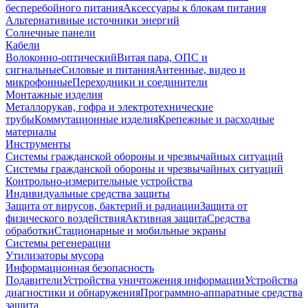
бесперебойного питания
Аксессуары к блокам питания
Альтернативные источники энергий
Солнечные панели
Кабели
Волоконно-оптический
Витая пара, ОПС и
сигнальные
Силовые и питания
Антенные, видео и
микрофонные
Переходники и соединители
Монтажные изделия
Металлорукав, гофра и электротехнические
трубы
Коммутационные изделия
Крепежные и расходные
материалы
Инструменты
Системы гражданской обороны и чрезвычайных ситуаций
Системы гражданской обороны и чрезвычайных ситуаций
Контрольно-измерительные устройства
Индивидуальные средства защиты
Защита от вирусов, бактерий и радиации
Защита от
физического воздействия
Активная защита
Средства
обработки
Стационарные и мобильные экраны
Системы регенерации
Утилизаторы мусора
Информационная безопасность
Подавители
Устройства уничтожения информации
Устройства
диагностики и обнаружения
Программно-аппаратные средства
защита