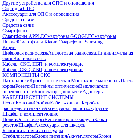
Другие устройства для ОПС и оповещения
Софт для ОПС
Аксессуары для ОПС и оповещения
Средства связи
Средства связи
Смартфоны
Смартфоны APPLE
Смартфоны GOOGLE
Смартфоны
Huawei
Смартфоны Xiaomi
Смартфоны Samsung
Рации
Цифровая радиосвязь
Аналоговая радиосвязь
Индивидуальная
связь
Волновая связь
Кабель, СКС, ИБП, и комплектующие
Кабель, СКС, ИБП, и комплектующие
КОМПОНЕНТЫ СКС
Патч-панели
Кроссы оптические
Монтажные материалы
Патч-
корды
Розетки
Пигтейлы оптические
Выключатели,
переключатели
Коннекторы, колпачки
Адаптеры
КАБЕЛЕНЕСУЩИЕ СИСТЕМЫ
Лотки
Консоли
Стойки
Кабель-каналы
Коробки
распределительные
Аксессуары для лотков
Другое
Шкафы и комплектующие
Полки
Органайзеры
Вентиляторные модули
Блоки
розеток
Шкафы
Аксессуары для шкафов
Блоки питания и аксессуары
Стабилизаторы
Блоки питания
Аккумуляторы
Блоки