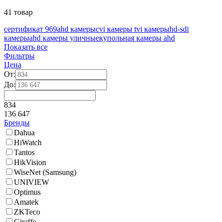
41 товар
сертификат 969
ahd камеры
cvi камеры
tvi камеры
hd-sdi
камеры
ahd камеры уличные
купольная камеры ahd
Показать все
Фильтры
Цена
От:
До:
834
136 647
Бренды
Dahua
HiWatch
Tantos
HikVision
WiseNet (Samsung)
UNIVIEW
Optimus
Amatek
ZKTeco
Giraffe