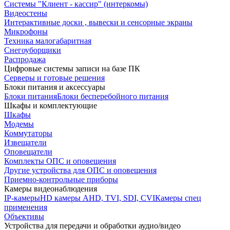
Системы "Клиент - кассир" (интеркомы)
Видеостены
Интерактивные доски , вывески и сенсорные экраны
Микрофоны
Техника малогабаритная
Снегоуборщики
Распродажа
Цифровые системы записи на базе ПК
Серверы и готовые решения
Блоки питания и аксессуары
Блоки питания
Блоки бесперебойного питания
Шкафы и комплектующие
Шкафы
Модемы
Коммутаторы
Извещатели
Оповещатели
Комплекты ОПС и оповещения
Другие устройства для ОПС и оповещения
Приемно-контрольные приборы
Камеры видеонаблюдения
IP-камеры
HD камеры AHD, TVI, SDI, CVI
Камеры спец
применения
Объективы
Устройства для передачи и обработки аудио/видео