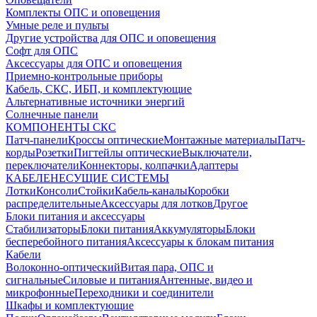
Комплекты ОПС и оповещения
Умные реле и пульты
Другие устройства для ОПС и оповещения
Софт для ОПС
Аксессуары для ОПС и оповещения
Приемно-контрольные приборы
Кабель, СКС, ИБП, и комплектующие
Альтернативные источники энергий
Солнечные панели
КОМПОНЕНТЫ СКС
Патч-панели
Кроссы оптические
Монтажные материалы
Патч-
корды
Розетки
Пигтейлы оптические
Выключатели,
переключатели
Коннекторы, колпачки
Адаптеры
КАБЕЛЕНЕСУЩИЕ СИСТЕМЫ
Лотки
Консоли
Стойки
Кабель-каналы
Коробки
распределительные
Аксессуары для лотков
Другое
Блоки питания и аксессуары
Стабилизаторы
Блоки питания
Аккумуляторы
Блоки
бесперебойного питания
Аксессуары к блокам питания
Кабели
Волоконно-оптический
Витая пара, ОПС и
сигнальные
Силовые и питания
Антенные, видео и
микрофонные
Переходники и соединители
Шкафы и комплектующие