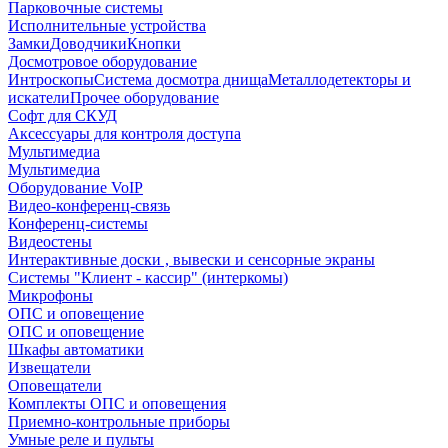
Парковочные системы
Исполнительные устройства
Замки
Доводчики
Кнопки
Досмотровое оборудование
Интроскопы
Система досмотра днища
Металлодетекторы и
искатели
Прочее оборудование
Софт для СКУД
Аксессуары для контроля доступа
Мультимедиа
Мультимедиа
Оборудование VoIP
Видео-конференц-связь
Конференц-системы
Видеостены
Интерактивные доски , вывески и сенсорные экраны
Системы "Клиент - кассир" (интеркомы)
Микрофоны
ОПС и оповещение
ОПС и оповещение
Шкафы автоматики
Извещатели
Оповещатели
Комплекты ОПС и оповещения
Приемно-контрольные приборы
Умные реле и пульты