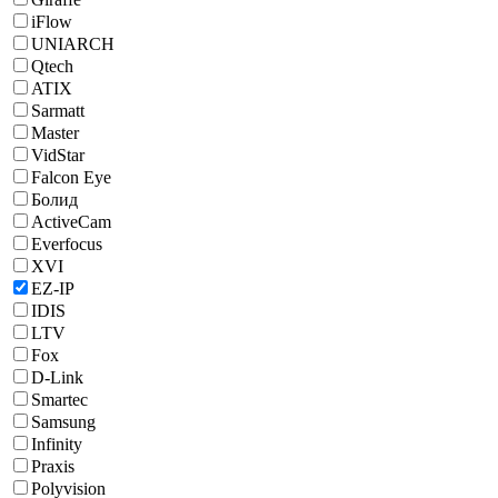
iFlow
UNIARCH
Qtech
ATIX
Sarmatt
Master
VidStar
Falcon Eye
Болид
ActiveCam
Everfocus
XVI
EZ-IP
IDIS
LTV
Fox
D-Link
Smartec
Samsung
Infinity
Praxis
Polyvision