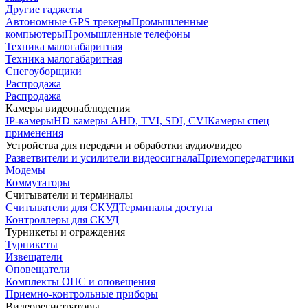
Другие гаджеты
Автономные GPS трекеры
Промышленные
компьютеры
Промышленные телефоны
Техника малогабаритная
Техника малогабаритная
Снегоуборщики
Распродажа
Распродажа
Камеры видеонаблюдения
IP-камеры
HD камеры AHD, TVI, SDI, CVI
Камеры спец
применения
Устройства для передачи и обработки аудио/видео
Разветвители и усилители видеосигнала
Приемопередатчики
Модемы
Коммутаторы
Считыватели и терминалы
Считыватели для СКУД
Терминалы доступа
Контроллеры для СКУД
Турникеты и ограждения
Турникеты
Извещатели
Оповещатели
Комплекты ОПС и оповещения
Приемно-контрольные приборы
Видеорегистраторы