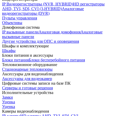
IP Видеорегистраторы (NVR, HYBRID)
HD регистраторы
AHD, TVI, SDI, CVI (3-HYBRID)
Аналоговые
видеорегистраторы (DVR)
Пульты управления
Объективы
Домофонная система
IP вызывные панели
Аналоговая домофония
Аналоговые
вызывные панели
Другие устройства для ОПС и оповещения
Шкафы и комплектующие
Шкафы
Блоки питания и аксессуары
Блоки питания
Блоки бесперебойного питания
Тепловизионное оборудование
Стационарные тепловизоры
Аксессуары для видеонаблюдения
Аксессуары для видеокамер
Цифровые системы записи на базе ПК
Серверы и готовые решения
Исполнительные устройства
Замки
Уценка
Уценка
Камеры видеонаблюдения
IP-камеры
HD камеры AHD, TVI, SDI, CVI