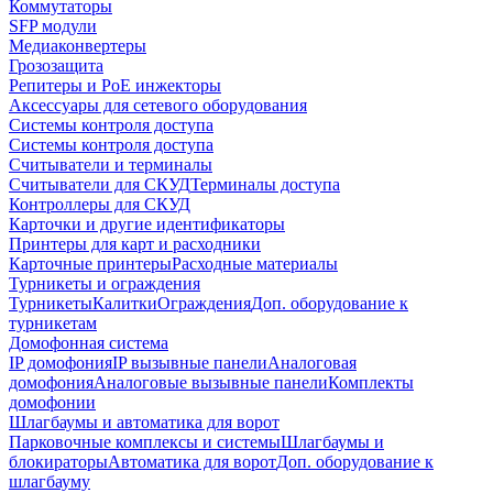
Коммутаторы
SFP модули
Медиаконвертеры
Грозозащита
Репитеры и PoE инжекторы
Аксессуары для сетевого оборудования
Системы контроля доступа
Системы контроля доступа
Считыватели и терминалы
Считыватели для СКУД
Терминалы доступа
Контроллеры для СКУД
Карточки и другие идентификаторы
Принтеры для карт и расходники
Карточные принтеры
Расходные материалы
Турникеты и ограждения
Турникеты
Калитки
Ограждения
Доп. оборудование к
турникетам
Домофонная система
IP домофония
IP вызывные панели
Аналоговая
домофония
Аналоговые вызывные панели
Комплекты
домофонии
Шлагбаумы и автоматика для ворот
Парковочные комплексы и системы
Шлагбаумы и
блокираторы
Автоматика для ворот
Доп. оборудование к
шлагбауму