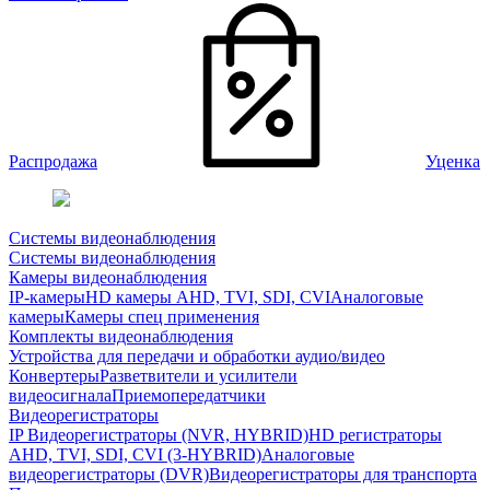
Распродажа
Уценка
Системы видеонаблюдения
Системы видеонаблюдения
Камеры видеонаблюдения
IP-камеры
HD камеры AHD, TVI, SDI, CVI
Аналоговые
камеры
Камеры спец применения
Комплекты видеонаблюдения
Устройства для передачи и обработки аудио/видео
Конвертеры
Разветвители и усилители
видеосигнала
Приемопередатчики
Видеорегистраторы
IP Видеорегистраторы (NVR, HYBRID)
HD регистраторы
AHD, TVI, SDI, CVI (3-HYBRID)
Аналоговые
видеорегистраторы (DVR)
Видеорегистраторы для транспорта