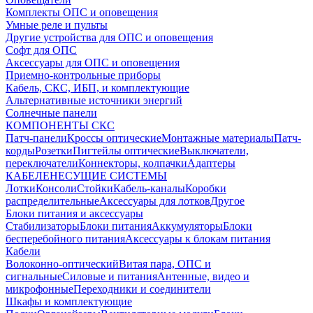
Комплекты ОПС и оповещения
Умные реле и пульты
Другие устройства для ОПС и оповещения
Софт для ОПС
Аксессуары для ОПС и оповещения
Приемно-контрольные приборы
Кабель, СКС, ИБП, и комплектующие
Альтернативные источники энергий
Солнечные панели
КОМПОНЕНТЫ СКС
Патч-панели
Кроссы оптические
Монтажные материалы
Патч-
корды
Розетки
Пигтейлы оптические
Выключатели,
переключатели
Коннекторы, колпачки
Адаптеры
КАБЕЛЕНЕСУЩИЕ СИСТЕМЫ
Лотки
Консоли
Стойки
Кабель-каналы
Коробки
распределительные
Аксессуары для лотков
Другое
Блоки питания и аксессуары
Стабилизаторы
Блоки питания
Аккумуляторы
Блоки
бесперебойного питания
Аксессуары к блокам питания
Кабели
Волоконно-оптический
Витая пара, ОПС и
сигнальные
Силовые и питания
Антенные, видео и
микрофонные
Переходники и соединители
Шкафы и комплектующие