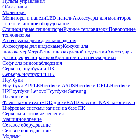
Пульты управления
Объективы
Мониторы
Мониторы и панели
LED панели
Аксессуары для мониторов
Тепловизионное оборудование
Стационарные тепловизоры
Ручные тепловизоры
Поворотные
тепловизоры
Аксессуары для видеонаблюдения
Аксессуары для видеокамер
Кожухи для
видеокамер
Устройства инфракрасной подсветки
Аксессуары
для видеорегистраторов
Кронштейны и переходники
Софт для видеонаблюдения
Сервера, ноутбуки и ПК
Сервера, ноутбуки и ПК
Ноутбуки
Ноутбуки APPLE
Ноутбуки ASUS
Ноутбуки DELL
Ноутбуки
HP
Ноутбуки Lenovo
Ноутбуки Samsung
Накопители
Флеш-накопители
HDD диски
RAID массивы
NAS накопители
Цифровые системы записи на базе ПК
Серверы и готовые решения
Машинное зрение
Сетевое оборудование
Сетевое оборудование
Модемы