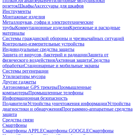
Полки
Органайзеры
Вентиляторные модули
Блоки
розеток
Шкафы
Аксессуары для шкафов
Инструменты
Монтажные изделия
Металлорукав, гофра и электротехнические
трубы
Коммутационные изделия
Крепежные и расходные
материалы
Системы гражданской обороны и чрезвычайных ситуаций
Контрольно-измерительные устройства
Индивидуальные средства защиты
Защита от вирусов, бактерий и радиации
Защита от
физического воздействия
Активная защита
Средства
обработки
Стационарные и мобильные экраны
Системы регенерации
Утилизаторы мусора
Другие гаджеты
Автономные GPS трекеры
Промышленные
компьютеры
Промышленные телефоны
Информационная безопасность
Подавители
Устройства уничтожения информации
Устройства
диагностики и обнаружения
Программно-аппаратные средства
защита
Средства связи
Смартфоны
Смартфоны APPLE
Смартфоны GOOGLE
Смартфоны