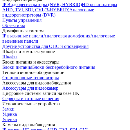
IP Видеорегистраторы (NVR, HYBRID)
HD регистраторы
AHD, TVI, SDI, CVI (3-HYBRID)
Аналоговые
видеорегистраторы (DVR)
Пульты управления
Объективы
Домофонная система
IP вызывные панели
Аналоговая домофония
Аналоговые
вызывные панели
Другие устройства для ОПС и оповещения
Шкафы и комплектующие
Шкафы
Блоки питания и аксессуары
Блоки питания
Блоки бесперебойного питания
Тепловизионное оборудование
Стационарные тепловизоры
Аксессуары для видеонаблюдения
Аксессуары для видеокамер
Цифровые системы записи на базе ПК
Серверы и готовые решения
Исполнительные устройства
Замки
Уценка
Уценка
Камеры видеонаблюдения
IP-камеры
HD камеры AHD, TVI, SDI, CVI