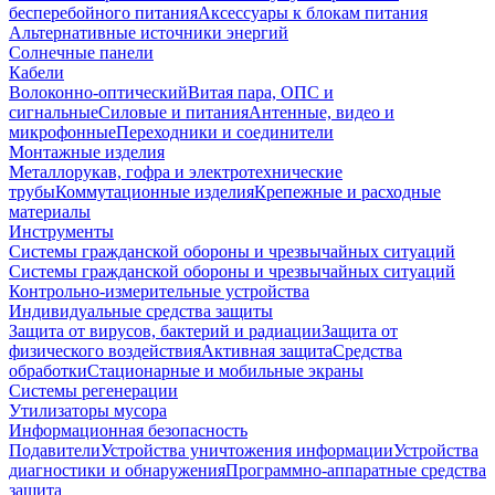
бесперебойного питания
Аксессуары к блокам питания
Альтернативные источники энергий
Солнечные панели
Кабели
Волоконно-оптический
Витая пара, ОПС и
сигнальные
Силовые и питания
Антенные, видео и
микрофонные
Переходники и соединители
Монтажные изделия
Металлорукав, гофра и электротехнические
трубы
Коммутационные изделия
Крепежные и расходные
материалы
Инструменты
Системы гражданской обороны и чрезвычайных ситуаций
Системы гражданской обороны и чрезвычайных ситуаций
Контрольно-измерительные устройства
Индивидуальные средства защиты
Защита от вирусов, бактерий и радиации
Защита от
физического воздействия
Активная защита
Средства
обработки
Стационарные и мобильные экраны
Системы регенерации
Утилизаторы мусора
Информационная безопасность
Подавители
Устройства уничтожения информации
Устройства
диагностики и обнаружения
Программно-аппаратные средства
защита