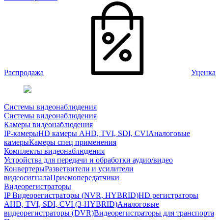
Распродажа
Уценка
Системы видеонаблюдения
Системы видеонаблюдения
Камеры видеонаблюдения
IP-камеры
HD камеры AHD, TVI, SDI, CVI
Аналоговые
камеры
Камеры спец применения
Комплекты видеонаблюдения
Устройства для передачи и обработки аудио/видео
Конвертеры
Разветвители и усилители
видеосигнала
Приемопередатчики
Видеорегистраторы
IP Видеорегистраторы (NVR, HYBRID)
HD регистраторы
AHD, TVI, SDI, CVI (3-HYBRID)
Аналоговые
видеорегистраторы (DVR)
Видеорегистраторы для транспорта