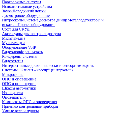
Парковочные системы
Исполнительные устройства
Замки
Доводчики
Кнопки
Досмотровое оборудование
Интроскопы
Система досмотра днища
Металлодетекторы и
искатели
Прочее оборудование
Софт для СКУД
Аксессуары для контроля доступа
Мультимедиа
Мультимедиа
Оборудование VoIP
Видео-конференц-связь
Конференц-системы
Видеостены
Интерактивные доски , вывески и сенсорные экраны
Системы "Клиент - кассир" (интеркомы)
Микрофоны
ОПС и оповещение
ОПС и оповещение
Шкафы автоматики
Извещатели
Оповещатели
Комплекты ОПС и оповещения
Приемно-контрольные приборы
Умные реле и пульты