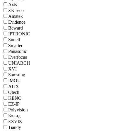
Axis
ZKTeco
Amatek
Evidence
Beward
IPTRONIC
Sunell
Smartec
Panasonic
Everfocus
UNIARCH
XVI
Samsung
IMOU
ATIX
Qtech
KENO
EZ-IP
Polyvision
Болид
EZVIZ
Tiandy