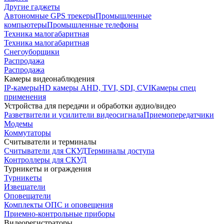
Другие гаджеты
Автономные GPS трекеры
Промышленные
компьютеры
Промышленные телефоны
Техника малогабаритная
Техника малогабаритная
Снегоуборщики
Распродажа
Распродажа
Камеры видеонаблюдения
IP-камеры
HD камеры AHD, TVI, SDI, CVI
Камеры спец
применения
Устройства для передачи и обработки аудио/видео
Разветвители и усилители видеосигнала
Приемопередатчики
Модемы
Коммутаторы
Считыватели и терминалы
Считыватели для СКУД
Терминалы доступа
Контроллеры для СКУД
Турникеты и ограждения
Турникеты
Извещатели
Оповещатели
Комплекты ОПС и оповещения
Приемно-контрольные приборы
Видеорегистраторы