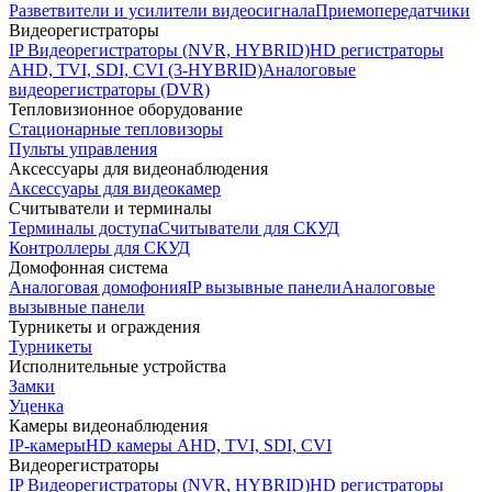
Разветвители и усилители видеосигнала
Приемопередатчики
Видеорегистраторы
IP Видеорегистраторы (NVR, HYBRID)
HD регистраторы
AHD, TVI, SDI, CVI (3-HYBRID)
Аналоговые
видеорегистраторы (DVR)
Тепловизионное оборудование
Стационарные тепловизоры
Пульты управления
Аксессуары для видеонаблюдения
Аксессуары для видеокамер
Считыватели и терминалы
Терминалы доступа
Считыватели для СКУД
Контроллеры для СКУД
Домофонная система
Аналоговая домофония
IP вызывные панели
Аналоговые
вызывные панели
Турникеты и ограждения
Турникеты
Исполнительные устройства
Замки
Уценка
Камеры видеонаблюдения
IP-камеры
HD камеры AHD, TVI, SDI, CVI
Видеорегистраторы
IP Видеорегистраторы (NVR, HYBRID)
HD регистраторы