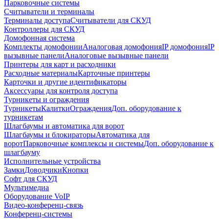
Парковочные системы
Считыватели и терминалы
Терминалы доступа
Считыватели для СКУД
Контроллеры для СКУД
Домофонная система
Комплекты домофонии
Аналоговая домофония
IP домофония
IP
вызывные панели
Аналоговые вызывные панели
Принтеры для карт и расходники
Расходные материалы
Карточные принтеры
Карточки и другие идентификаторы
Аксессуары для контроля доступа
Турникеты и ограждения
Турникеты
Калитки
Ограждения
Доп. оборудование к
турникетам
Шлагбаумы и автоматика для ворот
Шлагбаумы и блокираторы
Автоматика для
ворот
Парковочные комплексы и системы
Доп. оборудование к
шлагбауму
Исполнительные устройства
Замки
Доводчики
Кнопки
Софт для СКУД
Мультимедиа
Оборудование VoIP
Видео-конференц-связь
Конференц-системы