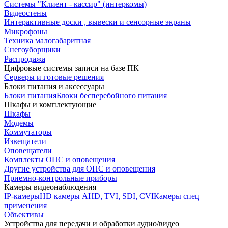
Системы "Клиент - кассир" (интеркомы)
Видеостены
Интерактивные доски , вывески и сенсорные экраны
Микрофоны
Техника малогабаритная
Снегоуборщики
Распродажа
Цифровые системы записи на базе ПК
Серверы и готовые решения
Блоки питания и аксессуары
Блоки питания
Блоки бесперебойного питания
Шкафы и комплектующие
Шкафы
Модемы
Коммутаторы
Извещатели
Оповещатели
Комплекты ОПС и оповещения
Другие устройства для ОПС и оповещения
Приемно-контрольные приборы
Камеры видеонаблюдения
IP-камеры
HD камеры AHD, TVI, SDI, CVI
Камеры спец
применения
Объективы
Устройства для передачи и обработки аудио/видео