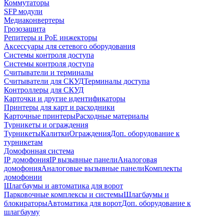
Коммутаторы
SFP модули
Медиаконвертеры
Грозозащита
Репитеры и PoE инжекторы
Аксессуары для сетевого оборудования
Системы контроля доступа
Системы контроля доступа
Считыватели и терминалы
Считыватели для СКУД
Терминалы доступа
Контроллеры для СКУД
Карточки и другие идентификаторы
Принтеры для карт и расходники
Карточные принтеры
Расходные материалы
Турникеты и ограждения
Турникеты
Калитки
Ограждения
Доп. оборудование к
турникетам
Домофонная система
IP домофония
IP вызывные панели
Аналоговая
домофония
Аналоговые вызывные панели
Комплекты
домофонии
Шлагбаумы и автоматика для ворот
Парковочные комплексы и системы
Шлагбаумы и
блокираторы
Автоматика для ворот
Доп. оборудование к
шлагбауму