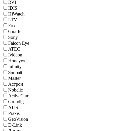
RVI
IDIS
HiWatch
LTV
Fox
Giraffe
Sony
Falcon Eye
ATEC
Ivideon
Honeywell
Infinity
Sarmatt
Master
Астрон
Nobelic
ActiveCam
Grundig
ATIS
Praxis
GeoVision
D-Link
Линия