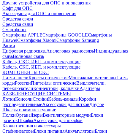
Другие устройства для ОПС и оповещения
Софт для ОПС
Аксессуары для ОПС и оповещения
Средства связи
Средства связи
Смартфоны
Смартфоны APPLE
Смартфоны GOOGLE
Смартфоны
Huawei
Смартфоны Xiaomi
Смартфоны Samsung
Рации
Цифровая радиосвязь
Аналоговая радиосвязь
Индивидуальная
связь
Волновая связь
Кабель, СКС, ИБП, и комплектующие
Кабель, СКС, ИБП, и комплектующие
КОМПОНЕНТЫ СКС
Патч-панели
Кроссы оптические
Монтажные материалы
Патч-
корды
Розетки
Пигтейлы оптические
Выключатели,
переключатели
Коннекторы, колпачки
Адаптеры
КАБЕЛЕНЕСУЩИЕ СИСТЕМЫ
Лотки
Консоли
Стойки
Кабель-каналы
Коробки
распределительные
Аксессуары для лотков
Другое
Шкафы и комплектующие
Полки
Органайзеры
Вентиляторные модули
Блоки
розеток
Шкафы
Аксессуары для шкафов
Блоки питания и аксессуары
Стабилизаторы
Блоки питания
Аккумуляторы
Блоки