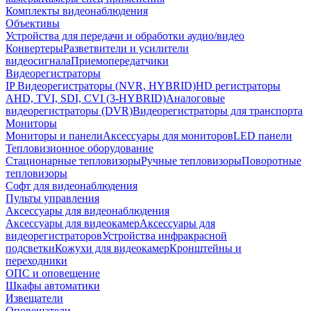
Комплекты видеонаблюдения
Объективы
Устройства для передачи и обработки аудио/видео
Конвертеры
Разветвители и усилители
видеосигнала
Приемопередатчики
Видеорегистраторы
IP Видеорегистраторы (NVR, HYBRID)
HD регистраторы
AHD, TVI, SDI, CVI (3-HYBRID)
Аналоговые
видеорегистраторы (DVR)
Видеорегистраторы для транспорта
Мониторы
Мониторы и панели
Аксессуары для мониторов
LED панели
Тепловизионное оборудование
Стационарные тепловизоры
Ручные тепловизоры
Поворотные
тепловизоры
Софт для видеонаблюдения
Пульты управления
Аксессуары для видеонаблюдения
Аксессуары для видеокамер
Аксессуары для
видеорегистраторов
Устройства инфракрасной
подсветки
Кожухи для видеокамер
Кронштейны и
переходники
ОПС и оповещение
Шкафы автоматики
Извещатели
Оповещатели