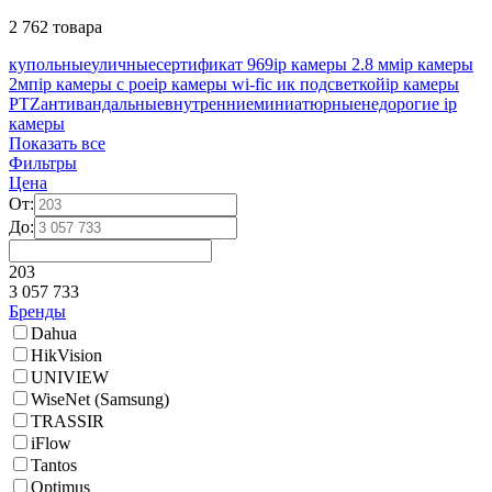
2 762 товара
купольные
уличные
сертификат 969
ip камеры 2.8 мм
ip камеры
2мп
ip камеры с poe
ip камеры wi-fi
с ик подсветкой
ip камеры
PTZ
антивандальные
внутренние
миниатюрные
недорогие ip
камеры
Показать все
Фильтры
Цена
От:
До:
203
3 057 733
Бренды
Dahua
HikVision
UNIVIEW
WiseNet (Samsung)
TRASSIR
iFlow
Tantos
Optimus