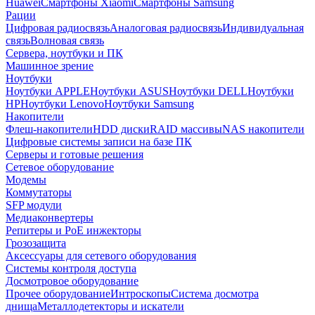
Huawei
Смартфоны Xiaomi
Смартфоны Samsung
Рации
Цифровая радиосвязь
Аналоговая радиосвязь
Индивидуальная
связь
Волновая связь
Сервера, ноутбуки и ПК
Машинное зрение
Ноутбуки
Ноутбуки APPLE
Ноутбуки ASUS
Ноутбуки DELL
Ноутбуки
HP
Ноутбуки Lenovo
Ноутбуки Samsung
Накопители
Флеш-накопители
HDD диски
RAID массивы
NAS накопители
Цифровые системы записи на базе ПК
Серверы и готовые решения
Сетевое оборудование
Модемы
Коммутаторы
SFP модули
Медиаконвертеры
Репитеры и PoE инжекторы
Грозозащита
Аксессуары для сетевого оборудования
Системы контроля доступа
Досмотровое оборудование
Прочее оборудование
Интроскопы
Система досмотра
днища
Металлодетекторы и искатели