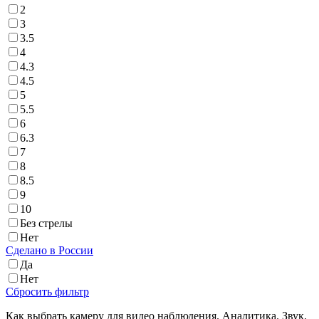
2
3
3.5
4
4.3
4.5
5
5.5
6
6.3
7
8
8.5
9
10
Без стрелы
Нет
Cделано в России
Да
Нет
Сброcить фильтр
Как выбрать камеру для видео наблюдения. Аналитика. Звук.