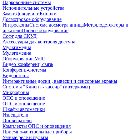
Парковочные системы
Исполнительные устройства
Замки
Доводчики
Кнопки
Досмотровое оборудование
Интроскопы
Система досмотра днища
Металлодетекторы и
искатели
Прочее оборудование
Софт для СКУД
Аксессуары для контроля доступа
Мультимедиа
Мультимедиа
Оборудование VoIP
Видео-конференц-связь
Конференц-системы
Видеостены
Интерактивные доски , вывески и сенсорные экраны
Системы "Клиент - кассир" (интеркомы)
Микрофоны
ОПС и оповещение
ОПС и оповещение
Шкафы автоматики
Извещатели
Оповещатели
Комплекты ОПС и оповещения
Приемно-контрольные приборы
Умные реле и пульты