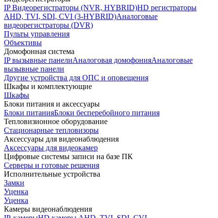
IP Видеорегистраторы (NVR, HYBRID)
HD регистраторы
AHD, TVI, SDI, CVI (3-HYBRID)
Аналоговые
видеорегистраторы (DVR)
Пульты управления
Объективы
Домофонная система
IP вызывные панели
Аналоговая домофония
Аналоговые
вызывные панели
Другие устройства для ОПС и оповещения
Шкафы и комплектующие
Шкафы
Блоки питания и аксессуары
Блоки питания
Блоки бесперебойного питания
Тепловизионное оборудование
Стационарные тепловизоры
Аксессуары для видеонаблюдения
Аксессуары для видеокамер
Цифровые системы записи на базе ПК
Серверы и готовые решения
Исполнительные устройства
Замки
Уценка
Уценка
Камеры видеонаблюдения
IP-камеры
HD камеры AHD, TVI, SDI, CVI