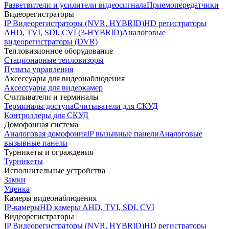
Разветвители и усилители видеосигнала
Приемопередатчики
Видеорегистраторы
IP Видеорегистраторы (NVR, HYBRID)
HD регистраторы
AHD, TVI, SDI, CVI (3-HYBRID)
Аналоговые
видеорегистраторы (DVR)
Тепловизионное оборудование
Стационарные тепловизоры
Пульты управления
Аксессуары для видеонаблюдения
Аксессуары для видеокамер
Считыватели и терминалы
Терминалы доступа
Считыватели для СКУД
Контроллеры для СКУД
Домофонная система
Аналоговая домофония
IP вызывные панели
Аналоговые
вызывные панели
Турникеты и ограждения
Турникеты
Исполнительные устройства
Замки
Уценка
Камеры видеонаблюдения
IP-камеры
HD камеры AHD, TVI, SDI, CVI
Видеорегистраторы
IP Видеорегистраторы (NVR, HYBRID)
HD регистраторы