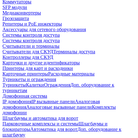
Коммутаторы
SFP модули
Медиаконвертеры
Грозозащита
Репитеры и PoE инжекторы
Аксессуары для сетевого оборудования
Системы контроля доступа
Системы контроля доступа
Считыватели и терминалы
Считыватели для СКУД
Терминалы доступа
Контроллеры для СКУД
Карточки и другие идентификаторы
Принтеры для карт и расходники
Карточные принтеры
Расходные материалы
Турникеты и ограждения
Турникеты
Калитки
Ограждения
Доп. оборудование к
турникетам
Домофонная система
IP домофония
IP вызывные панели
Аналоговая
домофония
Аналоговые вызывные панели
Комплекты
домофонии
Шлагбаумы и автоматика для ворот
Парковочные комплексы и системы
Шлагбаумы и
блокираторы
Автоматика для ворот
Доп. оборудование к
шлагбауму