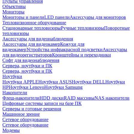
Пульты управления
Объективы
Мониторы
Мониторы и панели
LED панели
Аксессуары для мониторов
Тепловизионное оборудование
Стационарные тепловизоры
Ручные тепловизоры
Поворотные
тепловизоры
Аксессуары для видеонаблюдения
Аксессуары для видеокамер
Кожухи для
видеокамер
Устройства инфракрасной подсветки
Аксессуары
для видеорегистраторов
Кронштейны и переходники
Софт для видеонаблюдения
Сервера, ноутбуки и ПК
Сервера, ноутбуки и ПК
Ноутбуки
Ноутбуки APPLE
Ноутбуки ASUS
Ноутбуки DELL
Ноутбуки
HP
Ноутбуки Lenovo
Ноутбуки Samsung
Накопители
Флеш-накопители
HDD диски
RAID массивы
NAS накопители
Цифровые системы записи на базе ПК
Серверы и готовые решения
Машинное зрение
Сетевое оборудование
Сетевое оборудование
Модемы