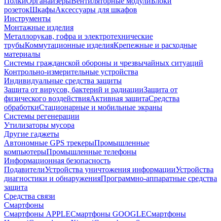
Полки
Органайзеры
Вентиляторные модули
Блоки
розеток
Шкафы
Аксессуары для шкафов
Инструменты
Монтажные изделия
Металлорукав, гофра и электротехнические
трубы
Коммутационные изделия
Крепежные и расходные
материалы
Системы гражданской обороны и чрезвычайных ситуаций
Контрольно-измерительные устройства
Индивидуальные средства защиты
Защита от вирусов, бактерий и радиации
Защита от
физического воздействия
Активная защита
Средства
обработки
Стационарные и мобильные экраны
Системы регенерации
Утилизаторы мусора
Другие гаджеты
Автономные GPS трекеры
Промышленные
компьютеры
Промышленные телефоны
Информационная безопасность
Подавители
Устройства уничтожения информации
Устройства
диагностики и обнаружения
Программно-аппаратные средства
защита
Средства связи
Смартфоны
Смартфоны APPLE
Смартфоны GOOGLE
Смартфоны