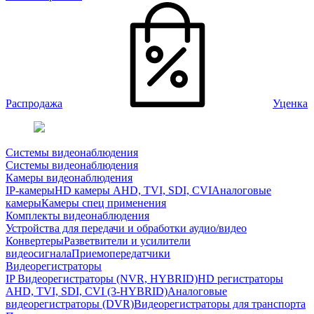
Распродажа
Уценка
Системы видеонаблюдения
Системы видеонаблюдения
Камеры видеонаблюдения
IP-камеры
HD камеры AHD, TVI, SDI, CVI
Аналоговые
камеры
Камеры спец применения
Комплекты видеонаблюдения
Устройства для передачи и обработки аудио/видео
Конвертеры
Разветвители и усилители
видеосигнала
Приемопередатчики
Видеорегистраторы
IP Видеорегистраторы (NVR, HYBRID)
HD регистраторы
AHD, TVI, SDI, CVI (3-HYBRID)
Аналоговые
видеорегистраторы (DVR)
Видеорегистраторы для транспорта