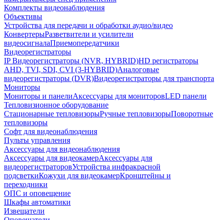
Комплекты видеонаблюдения
Объективы
Устройства для передачи и обработки аудио/видео
Конвертеры
Разветвители и усилители
видеосигнала
Приемопередатчики
Видеорегистраторы
IP Видеорегистраторы (NVR, HYBRID)
HD регистраторы
AHD, TVI, SDI, CVI (3-HYBRID)
Аналоговые
видеорегистраторы (DVR)
Видеорегистраторы для транспорта
Мониторы
Мониторы и панели
Аксессуары для мониторов
LED панели
Тепловизионное оборудование
Стационарные тепловизоры
Ручные тепловизоры
Поворотные
тепловизоры
Софт для видеонаблюдения
Пульты управления
Аксессуары для видеонаблюдения
Аксессуары для видеокамер
Аксессуары для
видеорегистраторов
Устройства инфракрасной
подсветки
Кожухи для видеокамер
Кронштейны и
переходники
ОПС и оповещение
Шкафы автоматики
Извещатели
Оповещатели