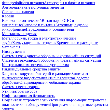
бесперебойного питания
Аксессуары к блокам питания
Альтернативные источники энергий
Солнечные панели
Кабели
Волоконно-оптический
Витая пара, ОПС и
сигнальные
Силовые и питания
Антенные, видео и
микрофонные
Переходники и соединители
Монтажные изделия
Металлорукав, гофра и электротехнические
трубы
Коммутационные изделия
Крепежные и расходные
материалы
Инструменты
Системы гражданской обороны и чрезвычайных ситуаций
Системы гражданской обороны и чрезвычайных ситуаций
Контрольно-измерительные устройства
Индивидуальные средства защиты
Защита от вирусов, бактерий и радиации
Защита от
физического воздействия
Активная защита
Средства
обработки
Стационарные и мобильные экраны
Системы регенерации
Утилизаторы мусора
Информационная безопасность
Подавители
Устройства уничтожения информации
Устройства
диагностики и обнаружения
Программно-аппаратные средства
защита