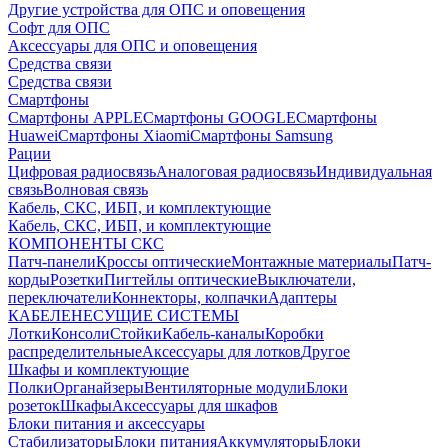
Другие устройства для ОПС и оповещения
Софт для ОПС
Аксессуары для ОПС и оповещения
Средства связи
Средства связи
Смартфоны
Смартфоны APPLE
Смартфоны GOOGLE
Смартфоны
Huawei
Смартфоны Xiaomi
Смартфоны Samsung
Рации
Цифровая радиосвязь
Аналоговая радиосвязь
Индивидуальная
связь
Волновая связь
Кабель, СКС, ИБП, и комплектующие
Кабель, СКС, ИБП, и комплектующие
КОМПОНЕНТЫ СКС
Патч-панели
Кроссы оптические
Монтажные материалы
Патч-
корды
Розетки
Пигтейлы оптические
Выключатели,
переключатели
Коннекторы, колпачки
Адаптеры
КАБЕЛЕНЕСУЩИЕ СИСТЕМЫ
Лотки
Консоли
Стойки
Кабель-каналы
Коробки
распределительные
Аксессуары для лотков
Другое
Шкафы и комплектующие
Полки
Органайзеры
Вентиляторные модули
Блоки
розеток
Шкафы
Аксессуары для шкафов
Блоки питания и аксессуары
Стабилизаторы
Блоки питания
Аккумуляторы
Блоки