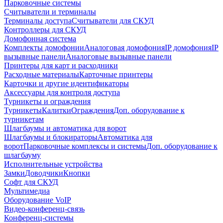
Парковочные системы
Считыватели и терминалы
Терминалы доступа
Считыватели для СКУД
Контроллеры для СКУД
Домофонная система
Комплекты домофонии
Аналоговая домофония
IP домофония
IP
вызывные панели
Аналоговые вызывные панели
Принтеры для карт и расходники
Расходные материалы
Карточные принтеры
Карточки и другие идентификаторы
Аксессуары для контроля доступа
Турникеты и ограждения
Турникеты
Калитки
Ограждения
Доп. оборудование к
турникетам
Шлагбаумы и автоматика для ворот
Шлагбаумы и блокираторы
Автоматика для
ворот
Парковочные комплексы и системы
Доп. оборудование к
шлагбауму
Исполнительные устройства
Замки
Доводчики
Кнопки
Софт для СКУД
Мультимедиа
Оборудование VoIP
Видео-конференц-связь
Конференц-системы