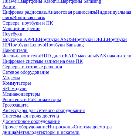
Huawei
Смартфоны Xiaomi
Смартфоны Samsung
Рации
Цифровая радиосвязь
Аналоговая радиосвязь
Индивидуальная
связь
Волновая связь
Сервера, ноутбуки и ПК
Машинное зрение
Ноутбуки
Ноутбуки APPLE
Ноутбуки ASUS
Ноутбуки DELL
Ноутбуки
HP
Ноутбуки Lenovo
Ноутбуки Samsung
Накопители
Флеш-накопители
HDD диски
RAID массивы
NAS накопители
Цифровые системы записи на базе ПК
Серверы и готовые решения
Сетевое оборудование
Модемы
Коммутаторы
SFP модули
Медиаконвертеры
Репитеры и PoE инжекторы
Грозозащита
Аксессуары для сетевого оборудования
Системы контроля доступа
Досмотровое оборудование
Прочее оборудование
Интроскопы
Система досмотра
днища
Металлодетекторы и искатели