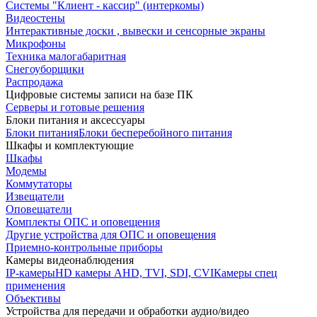
Системы "Клиент - кассир" (интеркомы)
Видеостены
Интерактивные доски , вывески и сенсорные экраны
Микрофоны
Техника малогабаритная
Снегоуборщики
Распродажа
Цифровые системы записи на базе ПК
Серверы и готовые решения
Блоки питания и аксессуары
Блоки питания
Блоки бесперебойного питания
Шкафы и комплектующие
Шкафы
Модемы
Коммутаторы
Извещатели
Оповещатели
Комплекты ОПС и оповещения
Другие устройства для ОПС и оповещения
Приемно-контрольные приборы
Камеры видеонаблюдения
IP-камеры
HD камеры AHD, TVI, SDI, CVI
Камеры спец
применения
Объективы
Устройства для передачи и обработки аудио/видео