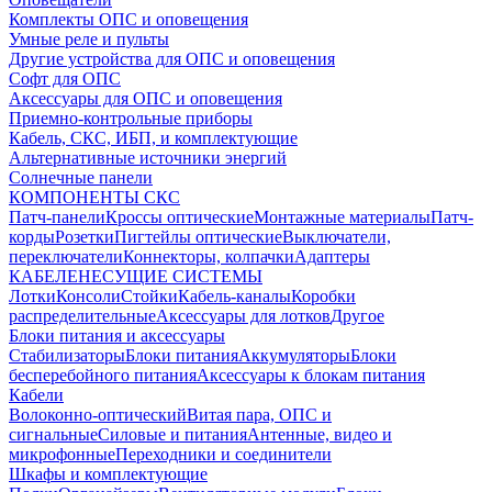
Комплекты ОПС и оповещения
Умные реле и пульты
Другие устройства для ОПС и оповещения
Софт для ОПС
Аксессуары для ОПС и оповещения
Приемно-контрольные приборы
Кабель, СКС, ИБП, и комплектующие
Альтернативные источники энергий
Солнечные панели
КОМПОНЕНТЫ СКС
Патч-панели
Кроссы оптические
Монтажные материалы
Патч-
корды
Розетки
Пигтейлы оптические
Выключатели,
переключатели
Коннекторы, колпачки
Адаптеры
КАБЕЛЕНЕСУЩИЕ СИСТЕМЫ
Лотки
Консоли
Стойки
Кабель-каналы
Коробки
распределительные
Аксессуары для лотков
Другое
Блоки питания и аксессуары
Стабилизаторы
Блоки питания
Аккумуляторы
Блоки
бесперебойного питания
Аксессуары к блокам питания
Кабели
Волоконно-оптический
Витая пара, ОПС и
сигнальные
Силовые и питания
Антенные, видео и
микрофонные
Переходники и соединители
Шкафы и комплектующие