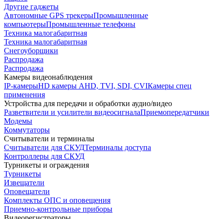
Другие гаджеты
Автономные GPS трекеры
Промышленные
компьютеры
Промышленные телефоны
Техника малогабаритная
Техника малогабаритная
Снегоуборщики
Распродажа
Распродажа
Камеры видеонаблюдения
IP-камеры
HD камеры AHD, TVI, SDI, CVI
Камеры спец
применения
Устройства для передачи и обработки аудио/видео
Разветвители и усилители видеосигнала
Приемопередатчики
Модемы
Коммутаторы
Считыватели и терминалы
Считыватели для СКУД
Терминалы доступа
Контроллеры для СКУД
Турникеты и ограждения
Турникеты
Извещатели
Оповещатели
Комплекты ОПС и оповещения
Приемно-контрольные приборы
Видеорегистраторы