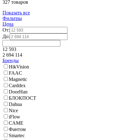
327 товаров
Показать все
Фильтры
Цена
От:
До:
12 593
2 694 114
Бренды
HikVision
FAAC
Magnetic
Carddex
DoorHan
БЛОКПОСТ
Dahua
Nice
iFlow
CAME
Фантом
Smartec