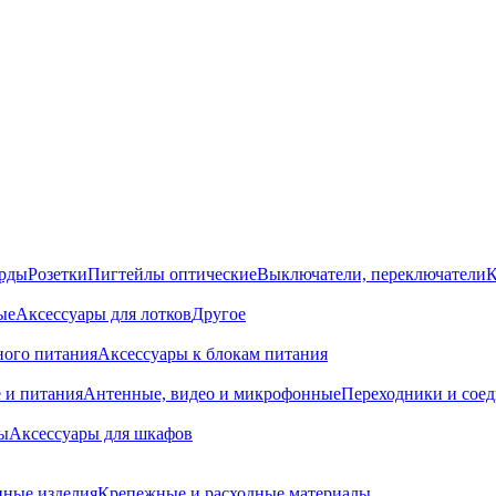
орды
Розетки
Пигтейлы оптические
Выключатели, переключатели
К
ые
Аксессуары для лотков
Другое
ного питания
Аксессуары к блокам питания
 и питания
Антенные, видео и микрофонные
Переходники и сое
ы
Аксессуары для шкафов
ные изделия
Крепежные и расходные материалы