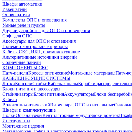
Шкафы автоматики
Извещатели
Оповещатели
Комплекты ОПС и оповещения
Умные реле и пульты
Другие устройства для ОПС и оповещения
Софт для ОПС
Аксессуары для ОПС и оповещения
Приемно-контрольные приборы
Кабель, СКС, ИБП, и комплектующие
Альтернативные источники энергий
Солнечные панели
КОМПОНЕНТЫ СКС
Патч-панели
Кроссы оптические
Монтажные материалы
Патч-к
КАБЕЛЕНЕСУЩИЕ СИСТЕМЫ
Лотки
Консоли
Стойки
Кабель-каналы
Коробки распределительн
Блоки питания и аксессуары
Стабилизаторы
Блоки питания
Аккумуляторы
Блоки бесперебой
Кабели
Волоконно-оптический
Витая пара, ОПС и сигнальные
Силовые
Шкафы и комплектующие
Полки
Органайзеры
Вентиляторные модули
Блоки розеток
Шкаф
Инструменты
Монтажные изделия
Металлорукав, гофра и электротехнические трубы
Коммутацион