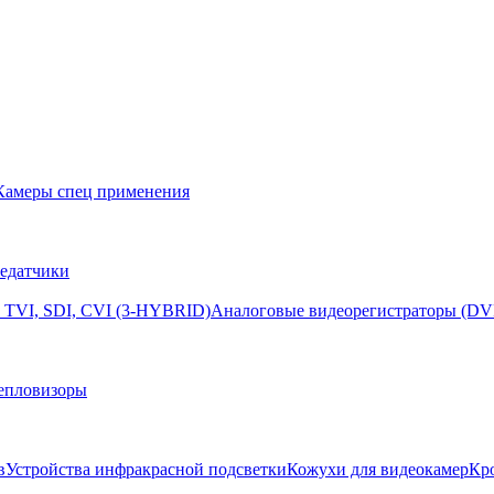
Камеры спец применения
едатчики
 TVI, SDI, CVI (3-HYBRID)
Аналоговые видеорегистраторы (DV
епловизоры
в
Устройства инфракрасной подсветки
Кожухи для видеокамер
Кр