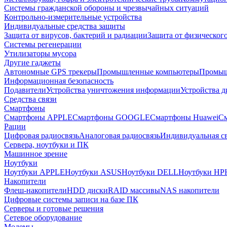
Системы гражданской обороны и чрезвычайных ситуаций
Контрольно-измерительные устройства
Индивидуальные средства защиты
Защита от вирусов, бактерий и радиации
Защита от физическог
Системы регенерации
Утилизаторы мусора
Другие гаджеты
Автономные GPS трекеры
Промышленные компьютеры
Промыш
Информационная безопасность
Подавители
Устройства уничтожения информации
Устройства 
Средства связи
Смартфоны
Смартфоны APPLE
Смартфоны GOOGLE
Смартфоны Huawei
См
Рации
Цифровая радиосвязь
Аналоговая радиосвязь
Индивидуальная св
Сервера, ноутбуки и ПК
Машинное зрение
Ноутбуки
Ноутбуки APPLE
Ноутбуки ASUS
Ноутбуки DELL
Ноутбуки HP
Накопители
Флеш-накопители
HDD диски
RAID массивы
NAS накопители
Цифровые системы записи на базе ПК
Серверы и готовые решения
Сетевое оборудование
Модемы