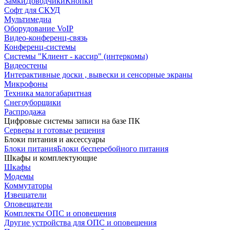
Замки
Доводчики
Кнопки
Софт для СКУД
Мультимедиа
Оборудование VoIP
Видео-конференц-связь
Конференц-системы
Системы "Клиент - кассир" (интеркомы)
Видеостены
Интерактивные доски , вывески и сенсорные экраны
Микрофоны
Техника малогабаритная
Снегоуборщики
Распродажа
Цифровые системы записи на базе ПК
Серверы и готовые решения
Блоки питания и аксессуары
Блоки питания
Блоки бесперебойного питания
Шкафы и комплектующие
Шкафы
Модемы
Коммутаторы
Извещатели
Оповещатели
Комплекты ОПС и оповещения
Другие устройства для ОПС и оповещения