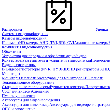
Распродажа
Уценка
Системы видеонаблюдения
Камеры видеонаблюдения
IP-камеры
HD камеры AHD, TVI, SDI, CVI
Аналоговые камеры
Комплекты видеонаблюдения
Объективы
Устройства для передачи и обработки аудио/видео
Конвертеры
Разветвители и усилители видеосигнала
Приемопер
Видеорегистраторы
IP Видеорегистраторы (NVR, HYBRID)
HD регистраторы AHD,
Мониторы
Мониторы и панели
Аксессуары для мониторов
LED панели
Тепловизионное оборудование
Стационарные тепловизоры
Ручные тепловизоры
Поворотные т
Софт для видеонаблюдения
Пульты управления
Аксессуары для видеонаблюдения
Аксессуары для видеокамер
Аксессуары для видеорегистраторо
ОПС и оповещение