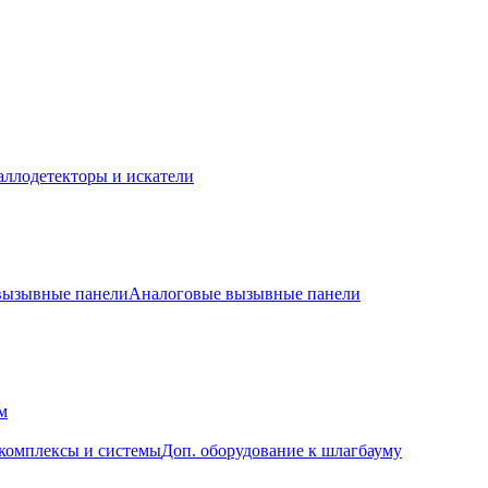
ллодетекторы и искатели
 вызывные панели
Аналоговые вызывные панели
м
комплексы и системы
Доп. оборудование к шлагбауму