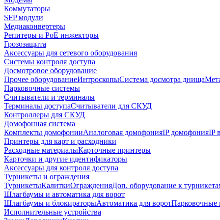
Коммутаторы
SFP модули
Медиаконвертеры
Репитеры и PoE инжекторы
Грозозащита
Аксессуары для сетевого оборудования
Системы контроля доступа
Досмотровое оборудование
Прочее оборудование
Интроскопы
Система досмотра днища
Мета
Парковочные системы
Считыватели и терминалы
Терминалы доступа
Считыватели для СКУД
Контроллеры для СКУД
Домофонная система
Комплекты домофонии
Аналоговая домофония
IP домофония
IP
Принтеры для карт и расходники
Расходные материалы
Карточные принтеры
Карточки и другие идентификаторы
Аксессуары для контроля доступа
Турникеты и ограждения
Турникеты
Калитки
Ограждения
Доп. оборудование к турникета
Шлагбаумы и автоматика для ворот
Шлагбаумы и блокираторы
Автоматика для ворот
Парковочные 
Исполнительные устройства