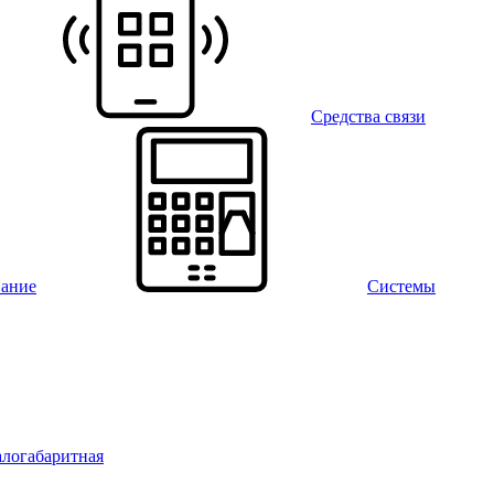
Средства связи
вание
Системы
алогабаритная