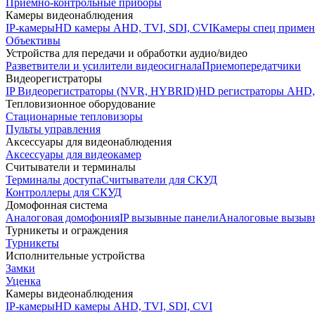
Приемно-контрольные приборы
Камеры видеонаблюдения
IP-камеры
HD камеры AHD, TVI, SDI, CVI
Камеры спец примен
Объективы
Устройства для передачи и обработки аудио/видео
Разветвители и усилители видеосигнала
Приемопередатчики
Видеорегистраторы
IP Видеорегистраторы (NVR, HYBRID)
HD регистраторы AHD,
Тепловизионное оборудование
Стационарные тепловизоры
Пульты управления
Аксессуары для видеонаблюдения
Аксессуары для видеокамер
Считыватели и терминалы
Терминалы доступа
Считыватели для СКУД
Контроллеры для СКУД
Домофонная система
Аналоговая домофония
IP вызывные панели
Аналоговые вызыв
Турникеты и ограждения
Турникеты
Исполнительные устройства
Замки
Уценка
Камеры видеонаблюдения
IP-камеры
HD камеры AHD, TVI, SDI, CVI