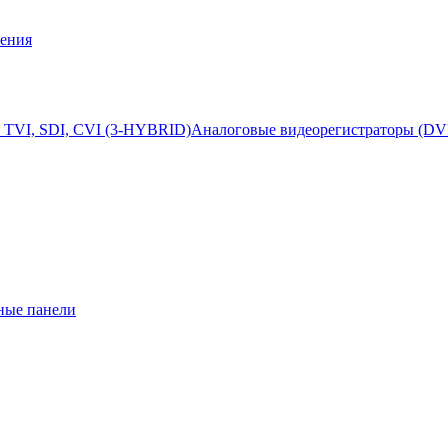
ения
 TVI, SDI, CVI (3-HYBRID)
Аналоговые видеорегистраторы (DV
ные панели