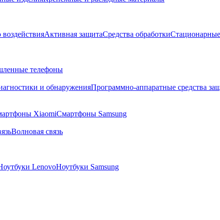
о воздействия
Активная защита
Средства обработки
Стационарные
ленные телефоны
диагностики и обнаружения
Программно-аппаратные средства за
артфоны Xiaomi
Смартфоны Samsung
язь
Волновая связь
Ноутбуки Lenovo
Ноутбуки Samsung