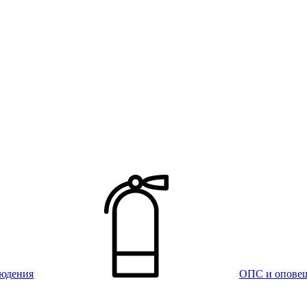
юдения
ОПС и опове